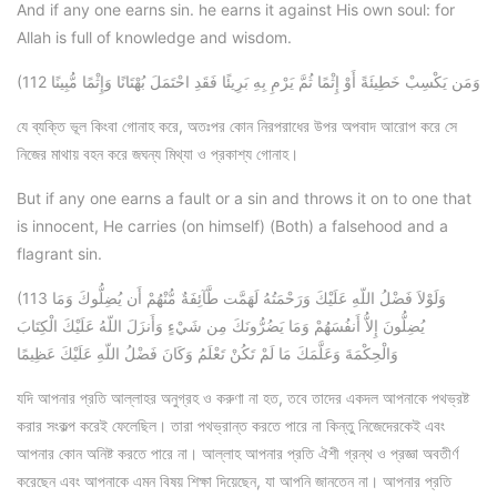
And if any one earns sin. he earns it against His own soul: for
Allah is full of knowledge and wisdom.
(112 وَمَن يَكْسِبْ خَطِيئَةً أَوْ إِثْمًا ثُمَّ يَرْمِ بِهِ بَرِيئًا فَقَدِ احْتَمَلَ بُهْتَانًا وَإِثْمًا مُّبِينًا
যে ব্যক্তি ভূল কিংবা গোনাহ করে, অতঃপর কোন নিরপরাধের উপর অপবাদ আরোপ করে সে
নিজের মাথায় বহন করে জঘন্য মিথ্যা ও প্রকাশ্য গোনাহ।
But if any one earns a fault or a sin and throws it on to one that
is innocent, He carries (on himself) (Both) a falsehood and a
flagrant sin.
(113 وَلَوْلاَ فَضْلُ اللّهِ عَلَيْكَ وَرَحْمَتُهُ لَهَمَّت طَّآئِفَةٌ مُّنْهُمْ أَن يُضِلُّوكَ وَمَا
يُضِلُّونَ إِلاُّ أَنفُسَهُمْ وَمَا يَضُرُّونَكَ مِن شَيْءٍ وَأَنزَلَ اللّهُ عَلَيْكَ الْكِتَابَ
وَالْحِكْمَةَ وَعَلَّمَكَ مَا لَمْ تَكُنْ تَعْلَمُ وَكَانَ فَضْلُ اللّهِ عَلَيْكَ عَظِيمًا
যদি আপনার প্রতি আল্লাহর অনুগ্রহ ও করুণা না হত, তবে তাদের একদল আপনাকে পথভ্রষ্ট
করার সংকল্প করেই ফেলেছিল। তারা পথভ্রান্ত করতে পারে না কিন্তু নিজেদেরকেই এবং
আপনার কোন অনিষ্ট করতে পারে না। আল্লাহ আপনার প্রতি ঐশী গ্রন্থ ও প্রজ্ঞা অবতীর্ণ
করেছেন এবং আপনাকে এমন বিষয় শিক্ষা দিয়েছেন, যা আপনি জানতেন না। আপনার প্রতি