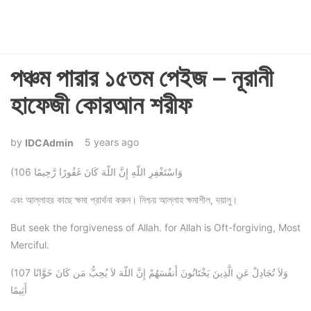
পঞ্চম পারার ১৫তম পেইজ – নূরানী
হাফেজী কোরআন শরীফ
5 years ago
IDCAdmin
(106 وَاسْتَغْفِرِ اللّهِ إِنَّ اللّهَ كَانَ غَفُورًا رَّحِيمًا
এবং আল্লাহর কাছে ক্ষমা প্রার্থনা করুন। নিশ্চয় আল্লাহ ক্ষমাশীল, দয়ালু।
But seek the forgiveness of Allah. for Allah is Oft-forgiving, Most
Merciful.
(107 وَلاَ تُجَادِلْ عَنِ الَّذِينَ يَخْتَانُونَ أَنفُسَهُمْ إِنَّ اللّهَ لاَ يُحِبُّ مَن كَانَ خَوَّانًا
أَثِيمًا