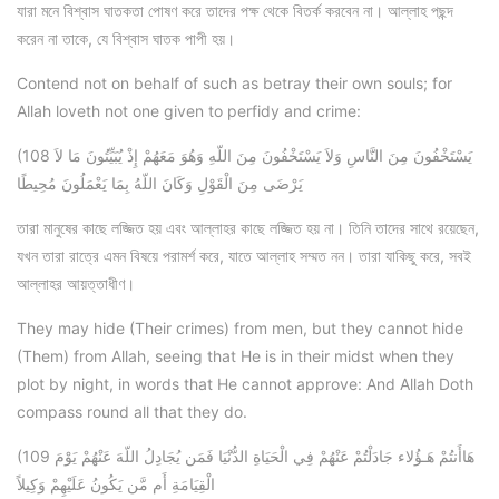
যারা মনে বিশ্বাস ঘাতকতা পোষণ করে তাদের পক্ষ থেকে বিতর্ক করবেন না। আল্লাহ পছন্দ
করেন না তাকে, যে বিশ্বাস ঘাতক পাপী হয়।
Contend not on behalf of such as betray their own souls; for
Allah loveth not one given to perfidy and crime:
(108 يَسْتَخْفُونَ مِنَ النَّاسِ وَلاَ يَسْتَخْفُونَ مِنَ اللّهِ وَهُوَ مَعَهُمْ إِذْ يُبَيِّتُونَ مَا لاَ
يَرْضَى مِنَ الْقَوْلِ وَكَانَ اللّهُ بِمَا يَعْمَلُونَ مُحِيطًا
তারা মানুষের কাছে লজ্জিত হয় এবং আল্লাহর কাছে লজ্জিত হয় না। তিনি তাদের সাথে রয়েছেন,
যখন তারা রাত্রে এমন বিষয়ে পরামর্শ করে, যাতে আল্লাহ সম্মত নন। তারা যাকিছু করে, সবই
আল্লাহর আয়ত্তাধীণ।
They may hide (Their crimes) from men, but they cannot hide
(Them) from Allah, seeing that He is in their midst when they
plot by night, in words that He cannot approve: And Allah Doth
compass round all that they do.
(109 هَاأَنتُمْ هَـؤُلاء جَادَلْتُمْ عَنْهُمْ فِي الْحَيَاةِ الدُّنْيَا فَمَن يُجَادِلُ اللّهَ عَنْهُمْ يَوْمَ
الْقِيَامَةِ أَم مَّن يَكُونُ عَلَيْهِمْ وَكِيلاً