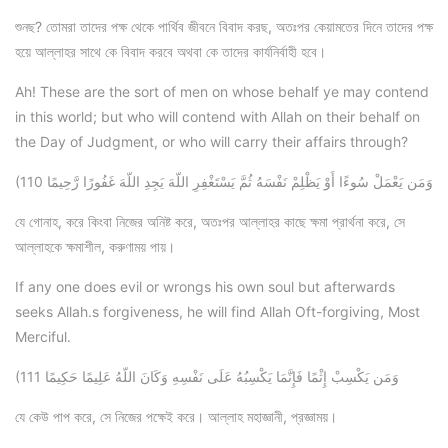
শুনছ? তোমরা তাদের পক্ষ থেকে পার্থিব জীবনে বিবাদ করছ, অতঃপর কেয়ামতের দিনে তাদের পক্ষ
হয়ে আল্লাহর সাথে কে বিবাদ করবে অথবা কে তাদের কার্যনির্বাহী হবে।
Ah! These are the sort of men on whose behalf ye may contend
in this world; but who will contend with Allah on their behalf on
the Day of Judgment, or who will carry their affairs through?
(110 وَمَن يَعْمَلْ سُوءًا أَوْ يَظْلِمْ نَفْسَهُ ثُمَّ يَسْتَغْفِرِ اللّهَ يَجِدِ اللّهَ غَفُورًا رَّحِيمًا
যে গোনাহ, করে কিংবা নিজের অনিষ্ট করে, অতঃপর আল্লাহর কাছে ক্ষমা প্রার্থনা করে, সে
আল্লাহকে ক্ষমাশীল, করুণাময় পায়।
If any one does evil or wrongs his own soul but afterwards
seeks Allah.s forgiveness, he will find Allah Oft-forgiving, Most
Merciful.
(111 وَمَن يَكْسِبْ إِثْمًا فَإِنَّمَا يَكْسِبُهُ عَلَى نَفْسِهِ وَكَانَ اللّهُ عَلِيمًا حَكِيمًا
যে কেউ পাপ করে, সে নিজের পক্ষেই করে। আল্লাহ মহাজ্ঞানী, প্রজ্ঞাময়।