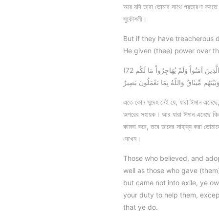
আর যদি তারা তোমার সাথে প্রতারণা করতে 
সুকৌশলী।
But if they have treacherous 
He given (thee) power over t
(72 إِنَّ الَّذِينَ آمَنُواْ وَهَاجَرُواْ وَجَاهَدُواْ بِأَمْوَالِهِمْ وَأَنفُسِهِمْ فِي سَبِيلِ اللّهِ وَالَّذِينَ آوَواْ وَّنَصَرُواْ أُوْلَـئِكَ بَعْضُهُمْ أَوْلِيَاء بَعْضٍ وَالَّذِينَ آمَنُواْ وَلَمْ يُهَاجِرُواْ مَا لَكُم
يْنَهُم مِّيثَاقٌ وَاللّهُ بِمَا تَعْمَلُونَ بَصِيرٌ
এতে কোন সন্দেহ নেই যে, যারা ঈমান এনেছে
অপরের সহায়ক। আর যারা ঈমান এনেছে কিন্তু 
কামনা করে, তবে তাদের সাহায্য করা তোমাদে
দেখেন।
Those who believed, and adopte
well as those who gave (them) 
but came not into exile, ye owe
your duty to help them, excep
that ye do.