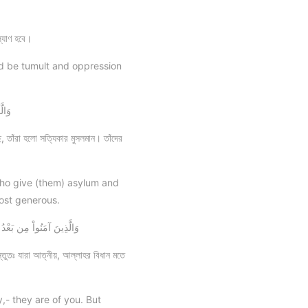
ল্যাণ হবে।
ld be tumult and oppression
وَالّ
তাঁরা হলো সত্যিকার মুসলমান। তাঁদের
 who give (them) asylum and
most generous.
وَالَّذِينَ آمَنُواْ مِن بَعْدُ 
স্তুতঃ যারা আত্নীয়, আল্লাহর বিধান মতে
,- they are of you. But