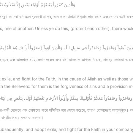
وَالَّذينَ كَفَرُواْ بَعْضُهُمْ أَوْلِيَاء بَعْضٍ إِلاَّ تَفْعَلُوهُ تَ
ন্ধু। তোমরা যদি এমন ব্যবস্থা না কর, তবে দাঙ্গা-হাঙ্গামা বিস্তার লাভ করবে এবং দেশময় বড়ই অক
s, one of another: Unless ye do this, (protect each other), there wou
َذِينَ آمَنُواْ وَهَاجَرُواْ وَجَاهَدُواْ فِي سَبِيلِ اللّهِ وَالَّذِينَ آوَواْ وَّنَصَرُواْ أُولَـئِكَ هُمُ الْمُؤْمِنُونَ 
ড়েছে এবং আল্লাহর রাহে জেহাদ করেছে এবং যারা তাদেরকে আশ্রয় দিয়েছে, সাহায্য-সহায়তা করেছে, 
xile, and fight for the Faith, in the cause of Allah as well as those
ruth the Believers: for them is the forgiveness of sins and a provision 
وَهَاجَرُواْ وَجَاهَدُواْ مَعَكُمْ فَأُوْلَـئِكَ مِنكُمْ وَأُوْلُواْ الأَرْحَامِ بَعْضُهُمْ أَوْلَى بِبَعْضٍ فِي كِتَابِ 
ঘর-বাড়ী ছেড়েছে এবং তোমাদের সাথে সম্মিলিত হয়ে জেহাদ করেছে, তারাও তোমাদেরই অন্তর্ভুক্ত। ব
হ যাবতীয় বিষয়ে সক্ষম ও অবগত।
bsequently, and adopt exile, and fight for the Faith in your company