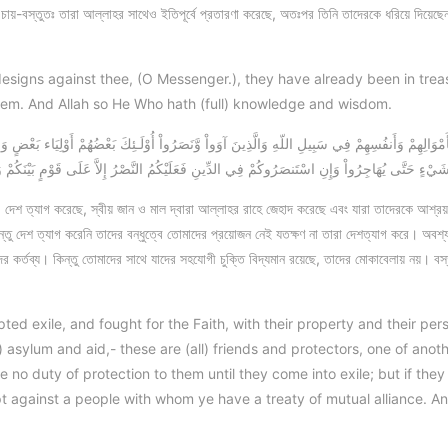
চায়-বস্তুতঃ তারা আল্লাহর সাথেও ইতিপূর্বে প্রতারণা করেছে, অতঃপর তিনি তাদেরকে ধরিয়ে দিয়েছে
designs against thee, (O Messenger.), they have already been in trea
hem. And Allah so He Who hath (full) knowledge and wisdom.
يْءٍ حَتَّى يُهَاجِرُواْ وَإِنِ اسْتَنصَرُوكُمْ فِي الدِّينِ فَعَلَيْكُمُ النَّصْرُ إِلاَّ عَلَى قَوْمٍ بَيْنَكُمْ وَبَ
, দেশ ত্যাগ করেছে, স্বীয় জান ও মাল দ্বারা আল্লাহর রাহে জেহাদ করেছে এবং যারা তাদেরকে আশ্রয়
দেশ ত্যাগ করেনি তাদের বন্ধুত্বে তোমাদের প্রয়োজন নেই যতক্ষণ না তারা দেশত্যাগ করে। অবশ্য য
র কর্তব্য। কিন্তু তোমাদের সাথে যাদের সহযোগী চুক্তি বিদ্যমান রয়েছে, তাদের মোকাবেলায় নয়। ব
d exile, and fought for the Faith, with their property and their perso
asylum and aid,- these are (all) friends and protectors, one of anot
 no duty of protection to them until they come into exile; but if they se
t against a people with whom ye have a treaty of mutual alliance. An