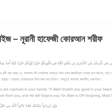
েইজ – নূরানী হাফেজী কোরআন শরীফ
لِّمَن فِي أَيْدِيكُم مِّنَ الأَسْرَى إِن يَعْلَمِ اللّهُ فِي قُلُوبِكُمْ خَيْرًا يُؤْتِكُمْ خَيْرًا مِّمَّا أُخِذَ مِنكُمْ 
তে বন্দী হয়ে আছে যে, আল্লাহ যদি তোমাদের অন্তরে কোন রকম মঙ্গলচিন্তা রয়েছে বলে জানেন, তবে ত
া হয়েছে। তাছাড়া তোমাদেরকে তিনি ক্ষমা করে দিবেন। বস্তুতঃ আল্লাহ ক্ষমাশীল, করুণাময়।
 are captives in your hands: “If Allah findeth any good in your heart
n from you, and He will forgive you: for Allah is Oft-forgiving, Most M
وَإِن يُرِيدُواْ خِيَانَتَكَ فَقَدْ خَانُواْ اللّهَ مِن قَبْلُ ف