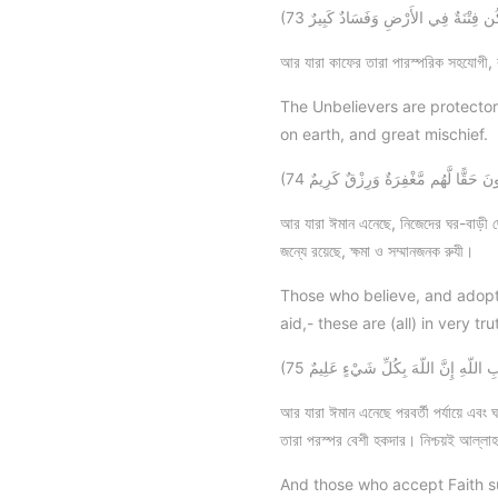
(73 كُن فِتْنَةٌ فِي الأَرْضِ وَفَسَادٌ كَبِيرٌ
আর যারা কাফের তারা পারস্পরিক সহযোগী, ব
The Unbelievers are protector
on earth, and great mischief.
(74 حَقًّا لَّهُم مَّغْفِرَةٌ وَرِزْقٌ كَرِيمٌ
আর যারা ঈমান এনেছে, নিজেদের ঘর-বাড়ী ছে
জন্যে রয়েছে, ক্ষমা ও সম্মানজনক রুযী।
Those who believe, and adopt e
aid,- these are (all) in very t
(75 اللّهِ إِنَّ اللّهَ بِكُلِّ شَيْءٍ عَلِيمٌ
আর যারা ঈমান এনেছে পরবর্তী পর্যায়ে এবং 
তারা পরস্পর বেশী হকদার। নিশ্চয়ই আল্লা
And those who accept Faith su