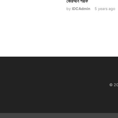
কোরআন শরীফ
by
IDCAdmin
5 years ago
© 20