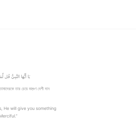
يَا أَيُّهَا النَّبِيُّ قُل 
োমাদেরকে তার চেয়ে বহুগুণ বেশী দান
s, He will give you something
erciful.”