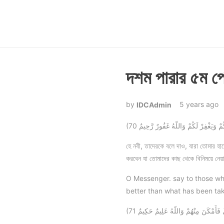
দশম পারার ৫ম প
5 years ago
IDCAdmin
(70 وَيَغْفِرْ لَكُمْ وَاللّهُ غَفُورٌ رَّحِيمٌ
হে নবী, তাদেরকে বলে দাও, যারা তোমার হা
করবেন যা তোমাদের কাছ থেকে বিনিময়ে নেয়
O Messenger. say to those who
better than what has been take
(71 َأَمْكَنَ مِنْهُمْ وَاللّهُ عَلِيمٌ حَكِيمٌ