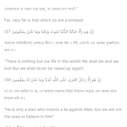
তোমাদেরকে যে ওয়াদা দেয়া হচ্ছে, তা কোথায় হতে পারে? “
Far, very far is that which ye are promised!
(37 إِنْ هِيَ إِلَّا حَيَاتُنَا الدُّنْيَا نَمُوتُ وَنَحْيَا وَمَا نَحْنُ بِمَبْعُوثِينَ
আমাদের পার্থিবজীবনই একমাত্র জীবন। আমরা মরি ও বাঁচি এখানেই এবং আমারা পুনরুত্থিত
হবো না।
“There is nothing but our life in this world! We shall die and we
live! But we shall never be raised up again!
(38 إِنْ هُوَ إِلَّا رَجُلٌ افْتَرَى عَلَى اللَّهِ كَذِبًا وَمَا نَحْنُ لَهُ بِمُؤْمِنِينَ
সে তো এমন ব্যক্তি বৈ নয়, যে আল্লাহ সম্বন্ধে মিথ্যা উদ্ভাবন করেছে এবং আমরা তাকে
বিশ্বাস করি না।
“He is only a man who invents a lie against Allah, but we are not
the ones to believe in him!”