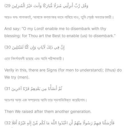
(29 وَقُل رَّبِّ أَنزِلْنِي مُنزَلًا مُّبَارَكًا وَأَنتَ خَيْرُ الْمُنزِلِينَ
আরও বলঃ পালনকর্তা, আমাকে কল্যাণকর ভাবে নামিয়ে দাও, তুমি শ্রেষ্ঠ অবতারণকারী।
And say: “O my Lord! enable me to disembark with thy
blessing: for Thou art the Best to enable (us) to disembark.”
(30 إِنَّ فِي ذَلِكَ لَآيَاتٍ وَإِن كُنَّا لَمُبْتَلِينَ
এতে নিদর্শনাবলী রয়েছে এবং আমি পরীক্ষাকারী।
Verily in this, there are Signs (for men to understand); (thus) do
We try (men).
(31 ثُمَّ أَنشَأْنَا مِن بَعْدِهِمْ قَرْنًا آخَرِينَ
অতঃপর অন্য এক সম্প্রদায় আমি তার স্থলাভিষিক্ত করেছিলাম।
Then We raised after them another generation.
(32 فَأَرْسَلْنَا فِيهِمْ رَسُولًا مِنْهُمْ أَنِ اعْبُدُوا اللَّهَ مَا لَكُم مِّنْ إِلَهٍ غَيْرُهُ أَفَلَا