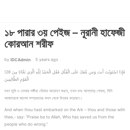
১৮ পারার ৩য় পেইজ – নূরানী হাফেজী
কোরআন শরীফ
5 years ago
IDCAdmin
(28 فَإِذَا اسْتَوَيْتَ أَنتَ وَمَن مَّعَكَ عَلَى الْفُلْكِ فَقُلِ الْحَمْدُ لِلَّهِ الَّذِي نَجَّانَا مِنَ
الْقَوْمِ الظَّالِمِينَ
যখন তুমি ও তোমার সঙ্গীরা নৌকায় আরোহণ করবে, তখন বলঃ আল্লাহর শোকর, যিনি
আমাদেরকে জালেম সম্প্রদায়ের কবল থেকে উদ্ধার করেছেন।
And when thou hast embarked on the Ark – thou and those with
thee,- say: “Praise be to Allah, Who has saved us from the
people who do wrong.”