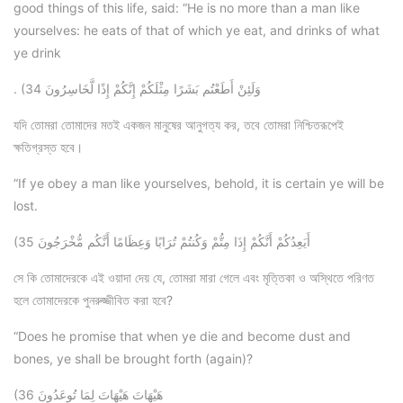
good things of this life, said: “He is no more than a man like
yourselves: he eats of that of which ye eat, and drinks of what
ye drink
. (34 وَلَئِنْ أَطَعْتُم بَشَرًا مِثْلَكُمْ إِنَّكُمْ إِذًا لَّخَاسِرُونَ
যদি তোমরা তোমাদের মতই একজন মানুষের আনুগত্য কর, তবে তোমরা নিশ্চিতরূপেই
ক্ষতিগ্রস্ত হবে।
“If ye obey a man like yourselves, behold, it is certain ye will be
lost.
(35 أَيَعِدُكُمْ أَنَّكُمْ إِذَا مِتُّمْ وَكُنتُمْ تُرَابًا وَعِظَامًا أَنَّكُم مُّخْرَجُونَ
সে কি তোমাদেরকে এই ওয়াদা দেয় যে, তোমরা মারা গেলে এবং মৃত্তিকা ও অস্থিতে পরিণত
হলে তোমাদেরকে পুনরুজ্জীবিত করা হবে?
“Does he promise that when ye die and become dust and
bones, ye shall be brought forth (again)?
(36 هَيْهَاتَ هَيْهَاتَ لِمَا تُوعَدُونَ