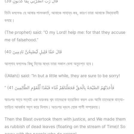
(39 قَالَ رَبِّ انصُرْنِي بِمَا كَذَّبُونِ
তিনি বললেনঃ হে আমার পালনকর্তা, আমাকে সাহায্য কর, কারণ তারা আমাকে মিথ্যাবাদী
বলছে।
(The prophet) said: “O my Lord! help me: for that they accuse
me of falsehood.”
(40 قَالَ عَمَّا قَلِيلٍ لَيُصْبِحُنَّ نَادِمِينَ
আল্লাহ বললেনঃ কিছু দিনের মধ্যে তারা সকাল বেলা অনুতপ্ত হবে।
((Allah)) said: “In but a little while, they are sure to be sorry!
” (41 فَأَخَذَتْهُمُ الصَّيْحَةُ بِالْحَقِّ فَجَعَلْنَاهُمْ غُثَاء فَبُعْدًا لِّلْقَوْمِ الظَّالِمِينَ
অতঃপর সত্য সত্যই এক ভয়ংকর শব্দ তাদেরকে হতচকিত করল এবং আমি তাদেরকে বাত্যা-
তাড়িত আবর্জনা সদৃশ করে দিলাম। অতঃপর ধ্বংস হোক পাপী সম্প্রদায়।
Then the Blast overtook them with justice, and We made them
as rubbish of dead leaves (floating on the stream of Time)! So
away with the people who do wrong!