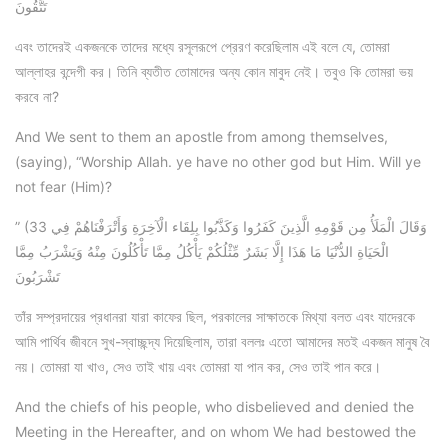
تَتَّقُونَ
এবং তাদেরই একজনকে তাদের মধ্যে রসূলরূপে প্রেরণ করেছিলাম এই বলে যে, তোমরা
আল্লাহর বন্দেগী কর। তিনি ব্যতীত তোমাদের অন্য কোন মাবুদ নেই। তবুও কি তোমরা ভয়
করবে না?
And We sent to them an apostle from among themselves,
(saying), “Worship Allah. ye have no other god but Him. Will ye
not fear (Him)?
” (33 وَقَالَ الْمَلَأُ مِن قَوْمِهِ الَّذِينَ كَفَرُوا وَكَذَّبُوا بِلِقَاء الْآخِرَةِ وَأَتْرَفْنَاهُمْ فِي
الْحَيَاةِ الدُّنْيَا مَا هَذَا إِلَّا بَشَرٌ مِّثْلُكُمْ يَأْكُلُ مِمَّا تَأْكُلُونَ مِنْهُ وَيَشْرَبُ مِمَّا
تَشْرَبُونَ
তাঁর সম্প্রদায়ের প্রধানরা যারা কাফের ছিল, পরকালের সাক্ষাতকে মিথ্যা বলত এবং যাদেরকে
আমি পার্থিব জীবনে সুখ-স্বাচ্ছন্দ্য দিয়েছিলাম, তারা বললঃ এতো আমাদের মতই একজন মানুষ বৈ
নয়। তোমরা যা খাও, সেও তাই খায় এবং তোমরা যা পান কর, সেও তাই পান করে।
And the chiefs of his people, who disbelieved and denied the
Meeting in the Hereafter, and on whom We had bestowed the