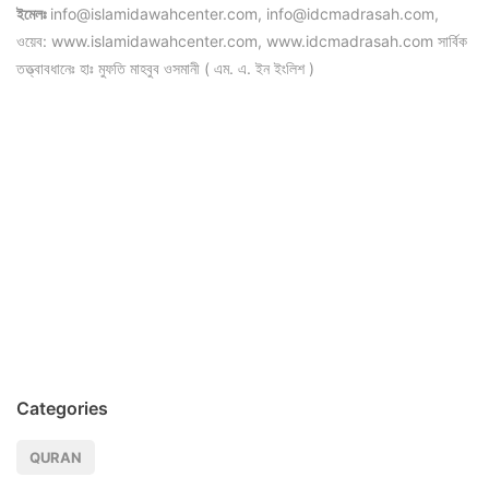
ইমেলঃ
info@islamidawahcenter.com, info@idcmadrasah.com,
ওয়েব: www.islamidawahcenter.com, www.idcmadrasah.com সার্বিক
তত্ত্বাবধানেঃ হাঃ মুফতি মাহবুব ওসমানী ( এম. এ. ইন ইংলিশ )
Categories
QURAN