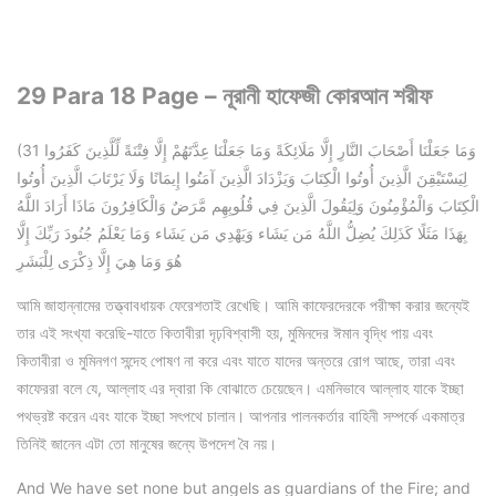
29 Para 18 Page – নূরানী হাফেজী কোরআন শরীফ
(31 وَمَا جَعَلْنَا أَصْحَابَ النَّارِ إِلَّا مَلَائِكَةً وَمَا جَعَلْنَا عِدَّتَهُمْ إِلَّا فِتْنَةً لِّلَّذِينَ كَفَرُوا
لِيَسْتَيْقِنَ الَّذِينَ أُوتُوا الْكِتَابَ وَيَزْدَادَ الَّذِينَ آمَنُوا إِيمَانًا وَلَا يَرْتَابَ الَّذِينَ أُوتُوا
الْكِتَابَ وَالْمُؤْمِنُونَ وَلِيَقُولَ الَّذِينَ فِي قُلُوبِهِم مَّرَضٌ وَالْكَافِرُونَ مَاذَا أَرَادَ اللَّهُ
بِهَذَا مَثَلًا كَذَلِكَ يُضِلُّ اللَّهُ مَن يَشَاء وَيَهْدِي مَن يَشَاء وَمَا يَعْلَمُ جُنُودَ رَبِّكَ إِلَّا
هُوَ وَمَا هِيَ إِلَّا ذِكْرَى لِلْبَشَرِ
আমি জাহান্নামের তত্ত্বাবধায়ক ফেরেশতাই রেখেছি। আমি কাফেরদেরকে পরীক্ষা করার জন্যেই
তার এই সংখ্যা করেছি-যাতে কিতাবীরা দৃঢ়বিশ্বাসী হয়, মুমিনদের ঈমান বৃদ্ধি পায় এবং
কিতাবীরা ও মুমিনগণ সন্দেহ পোষণ না করে এবং যাতে যাদের অন্তরে রোগ আছে, তারা এবং
কাফেররা বলে যে, আল্লাহ এর দ্বারা কি বোঝাতে চেয়েছেন। এমনিভাবে আল্লাহ যাকে ইচ্ছা
পথভ্রষ্ট করেন এবং যাকে ইচ্ছা সৎপথে চালান। আপনার পালনকর্তার বাহিনী সম্পর্কে একমাত্র
তিনিই জানেন এটা তো মানুষের জন্যে উপদেশ বৈ নয়।
And We have set none but angels as guardians of the Fire; and