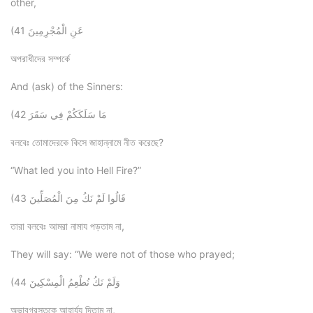
other,
(41 عَنِ الْمُجْرِمِينَ
অপরাধীদের সম্পর্কে
And (ask) of the Sinners:
(42 مَا سَلَكَكُمْ فِي سَقَرَ
বলবেঃ তোমাদেরকে কিসে জাহান্নামে নীত করেছে?
“What led you into Hell Fire?”
(43 قَالُوا لَمْ نَكُ مِنَ الْمُصَلِّينَ
তারা বলবেঃ আমরা নামায পড়তাম না,
They will say: “We were not of those who prayed;
(44 وَلَمْ نَكُ نُطْعِمُ الْمِسْكِينَ
অভাবগ্রস্তকে আহার্য্য দিতাম না,