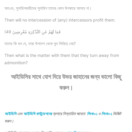
অতএব, সুপারিশকারীদের সুপারিশ তাদের কোন উপকারে আসবে না।
Then will no intercession of (any) intercessors profit them.
(49 فَمَا لَهُمْ عَنِ التَّذْكِرَةِ مُعْرِضِينَ
তাদের কি হল যে, তারা উপদেশ থেকে মুখ ফিরিয়ে নেয়?
Then what is the matter with them that they turn away from
admonition?
আইডিসির সাথে যোগ দিয়ে উভয় জাহানের জন্য ভালো কিছু
করুন।
আইডিসি
এবং
আইডিসি ফাউন্ডেশনের
ব্যপারে বিস্তারিত জানতে
লিংক০১
ও
লিংক০২
ভিজিট
করুন।