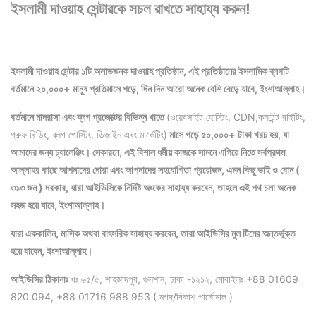
ইসলামী দাওয়াহ সেন্টারকে সচল রাখতে সাহায্য করুন!
ইসলামী দাওয়াহ সেন্টার ১টি অলাভজনক দাওয়াহ প্রতিষ্ঠান, এই প্রতিষ্ঠানের ইসলামিক ব্লগটি
বর্তমানে ২০,০০০+ মানুষ প্রতিমাসে পড়ে, দিন দিন আরো অনেক বেশি বেড়ে যাবে, ইংশাআল্লাহ।
বর্তমানে মাদরাসা এবং ব্লগ প্রজেক্টের বিভিন্ন খাতে
(ওয়েবসাইট হোস্টিং, CDN,কনটেন্ট রাইটিং,
প্রুফ রিডিং, ব্লগ পোস্টিং, ডিজাইন এবং মার্কেটিং)
মাসে গড়ে ৫০,০০০+ টাকা খরচ হয়, যা
আমাদের জন্য চ্যালেঞ্জিং। সেকারনে, এই বিশাল ধর্মীয় কাজকে সামনে এগিয়ে নিতে সর্বপ্রথম
আল্লাহর কাছে আপনাদের দোয়া এবং আপনাদের সহযোগিতা প্রয়োজন, এমন কিছু ভাই ও বোন (
৩১৩ জন ) দরকার, যারা আইডিসিকে নির্দিষ্ট অংকের সাহায্য করবেন, তাহলে এই পথ চলা অনেক
সহজ হয়ে যাবে, ইংশাআল্লাহ।
যারা এককালিন, মাসিক অথবা বাৎসরিক সাহায্য করবেন, তারা আইডিসির মুল টিমের অন্তর্ভুক্ত
হয়ে যাবেন, ইংশাআল্লাহ।
আইডিসির ঠিকানাঃ
খঃ ৬৫/৫, শাহজাদপুর, গুলশান, ঢাকা -১২১২, মোবাইলঃ +88 01609
820 094, +88 01716 988 953 ( নগদ/বিকাশ পার্সোনাল )