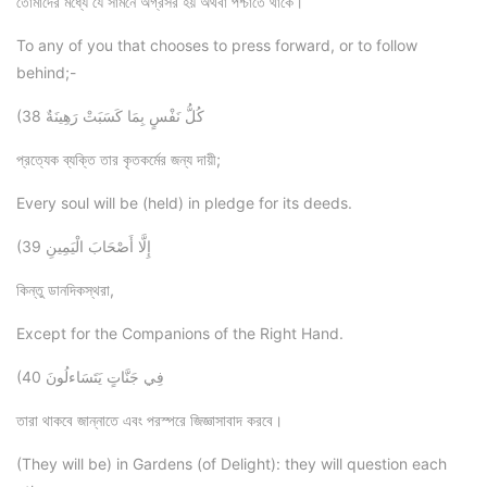
তোমাদের মধ্যে যে সামনে অগ্রসর হয় অথবা পশ্চাতে থাকে।
To any of you that chooses to press forward, or to follow
behind;-
(38 كُلُّ نَفْسٍ بِمَا كَسَبَتْ رَهِينَةٌ
প্রত্যেক ব্যক্তি তার কৃতকর্মের জন্য দায়ী;
Every soul will be (held) in pledge for its deeds.
(39 إِلَّا أَصْحَابَ الْيَمِينِ
কিন্তু ডানদিকস্থরা,
Except for the Companions of the Right Hand.
(40 فِي جَنَّاتٍ يَتَسَاءلُونَ
তারা থাকবে জান্নাতে এবং পরস্পরে জিজ্ঞাসাবাদ করবে।
(They will be) in Gardens (of Delight): they will question each