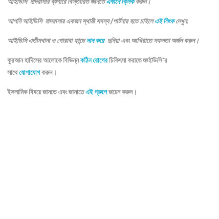
আইডিসি মাদরাসার ব্যপারে বিস্তারিত জানতে
এখানে ক্লিক
করুন।
আপনি আইডিসি মাদরাসার একজন স্থায়ী সদস্য /পার্টনার হতে চাইলে
এই লিংক
দেখুন.
আইডিসি এতীমখানা ও গোরাবা ফান্ডে
দান করে
দুনিয়া এবং আখিরাতে সফলতা অর্জন করুন।
কুরআন হাদিসের আলোকে বিভিন্ন
কঠিন রোগের
চিকিৎসা করাতে
আইডিসি
‘র
সাথে
যোগাযোগ
করুন।
ইসলামিক বিষয়ে জানতে এবং জানাতে
এই গ্রুপে
জয়েন করুন।