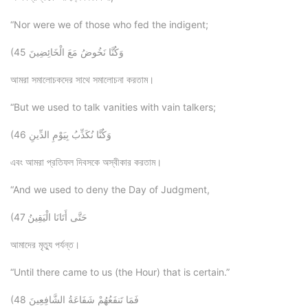
“Nor were we of those who fed the indigent;
(45 وَكُنَّا نَخُوضُ مَعَ الْخَائِضِينَ
আমরা সমালোচকদের সাথে সমালোচনা করতাম।
“But we used to talk vanities with vain talkers;
(46 وَكُنَّا نُكَذِّبُ بِيَوْمِ الدِّينِ
এবং আমরা প্রতিফল দিবসকে অস্বীকার করতাম।
“And we used to deny the Day of Judgment,
(47 حَتَّى أَتَانَا الْيَقِينُ
আমাদের মৃত্যু পর্যন্ত।
“Until there came to us (the Hour) that is certain.”
(48 فَمَا تَنفَعُهُمْ شَفَاعَةُ الشَّافِعِينَ