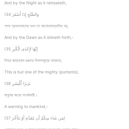
And by the Night as it retreateth,
(34 وَالصُّبْحِ إِذَا أَسْفَرَ
শপথ প্রভাতকালের যখন তা আলোকোদ্ভাসিত হয়,
And by the Dawn as it shineth forth,-
(35 إِنَّهَا لَإِحْدَى الْكُبَرِ
নিশ্চয় জাহান্নাম গুরুতর বিপদসমূহের অন্যতম,
This is but one of the mighty (portents),
(36 نَذِيرًا لِّلْبَشَرِ
মানুষের জন্যে সতর্ককারী।
A warning to mankind,-
(37 لِمَن شَاء مِنكُمْ أَن يَتَقَدَّمَ أَوْ يَتَأَخَّرَ