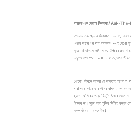
বাবাকে এক ছেলের জিজ্ঞাসা / Ask-
বাবাকে এক ছেলের জিজ্ঞাসা
… -বাবা, সফল জ
ওপরে উঠার পর বাবা বললেনঃ -এই দেখো ঘুড
সূতো না থাকলে ওটা আরও উপরে যেতে পারতো!
অদৃশ্য হয়ে গেল। এবার বাবা ছেলেকে জীবনের
শোনো, জীবনে আমরা যে উচ্চতায় আছি বা থাক
বাবা আর আমরাও সেইসব বাঁধন থেকে কখনো কখ
হয়তো ক্ষণিকের জন্য কিছুটা উপরে যেতে প
ছিড়বে না। সুতা আর ঘুড়ির মিলিত বন্ধন য
সফল জীবন । (সংগৃহীত)