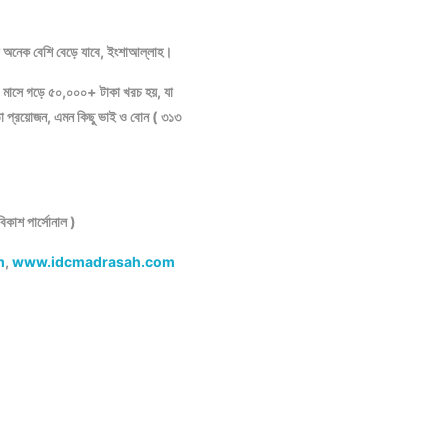
রো অনেক বেশি বেড়ে যাবে, ইংশাআল্লাহ।
মাসে গড়ে ৫০,০০০+ টাকা খরচ হয়, যা
তা প্রয়োজন, এমন কিছু ভাই ও বোন ( ৩১৩
াশ পার্সোনাল )
m
,
www.idcmadrasah.com