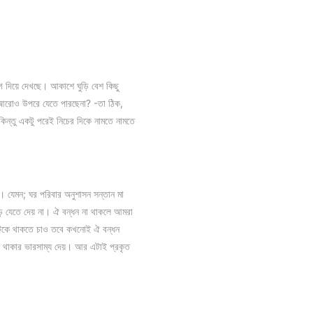
দিয়ে দেখছে। আকাশে ঘুড়ি বেশ কিছু
া আরোও উপরে যেতে পারছেনা? -তা ঠিক,
িন্তু একটু পরেই নিচের দিকে নামতে নামতে
়। যেমন; ঘর পরিবার অনুশাসন সন্তান মা
ে যেতে দেয় না। ঐ বন্ধন না থাকলে আমরা
ে টিকে থাকতে চাও তবে কখনোই ঐ বন্ধন
কে থাকার ভারসাম্য দেয়। আর এটাই প্রকৃত