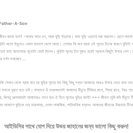
The-Father-A-Son
ীবন কাকে বলে? -আমার সাথে চল, আজ ঘুড়ি উড়াবো। বাবা ঘুড়ি ওড়ানো শুরু করলেন। ছেলে মনযোগ 
়িটা অতো উচুতেও কেমন বাতাসে ভেসে আছে। তোমার কি মনে হয়না এই সূতার টানের কারণে ঘুড়িট
 বাবা আলগোছে সূতোটা কেটে দিলেন। ঘুড়িটা সূতার টান মুক্ত হয়েই প্রথমে কিছুটা উপরে গেল। ক
 দর্শন শুনাচ্ছেন …
ি সেখান থেকে প্রায় মনে হয় ঘুড়ির সূতার মত কিছু কিছু বন্ধন আমাদের আরও উপরে যেতে বাধা দেয
নো মুক্ত হতে চাই। বাস্তবে ঐ বন্ধনগুলোই আমাদের উঁচুতে টিকিয়ে রাখে, স্থির রাখে, নিচে পড়
ারি, কিন্তু অল্পসময়েই আমাদেরও পতন হবে ঐ বিনে সূতোর ঘুড়ির মতই! +++ জীবনে তুমি যদি উঁচুত
েমন আকাশে ঘুড়িকে দেয় ভারসাম্য, তেমন সামাজিক, পারিবারিক বন্ধনও আমাদের জীবনের উচ্চতায় টি
আইডিসির সাথে যোগ দিয়ে উভয় জাহানের জন্য ভালো কিছু করুন!