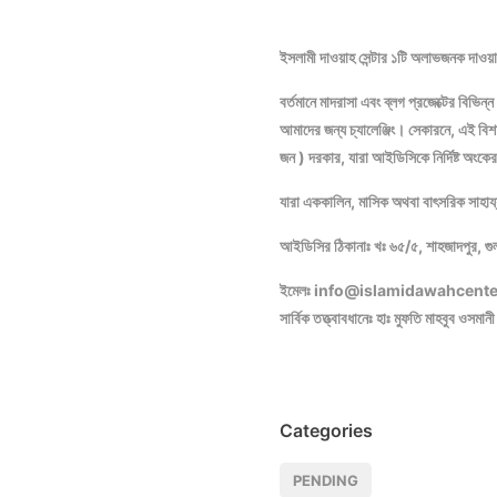
ইসলামী দাওয়াহ সেন্টার ১টি অলাভজনক দাওয়া
বর্তমানে মাদরাসা এবং ব্লগ প্রজেক্টের বিভিন্
আমাদের জন্য চ্যালেঞ্জিং। সেকারনে, এই ব
জন ) দরকার, যারা আইডিসিকে নির্দিষ্ট অং
যারা এককালিন, মাসিক অথবা বাৎসরিক সাহায্
আইডিসির ঠিকানাঃ খঃ ৬৫/৫, শাহজাদপু
ইমেলঃ info@islamidawahcent
সার্বিক তত্ত্বাবধানেঃ হাঃ মুফতি মাহবুব ওসমান
Categories
PENDING