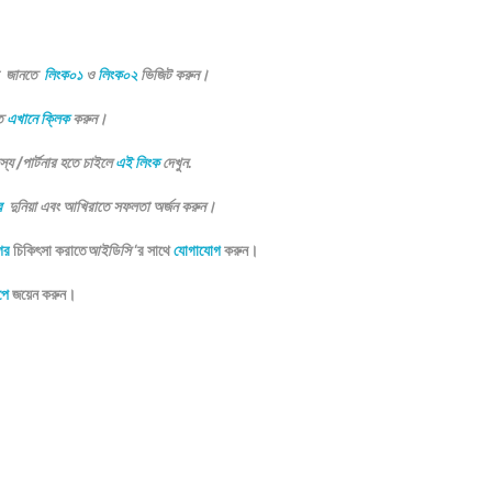
ে জানতে
লিংক০১
ও
লিংক০২
ভিজিট করুন।
তে
এখানে ক্লিক
করুন।
য /পার্টনার হতে চাইলে
এই লিংক
দেখুন.
ে
দুনিয়া এবং আখিরাতে সফলতা অর্জন করুন।
ের
চিকিৎসা করাতে
আইডিসি
‘র সাথে
যোগাযোগ
করুন।
পে
জয়েন করুন।