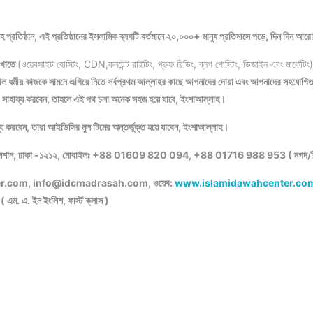
হ প্রতিষ্ঠান, এই প্রতিষ্ঠানের ইসলামিক ব্লগটি বর্তমানে ২০,০০০+ মানুষ প্রতিমাসে পড়ে, দিন দিন আ
ন খাতে
(ওয়েবসাইট হোস্টিং, CDN,কনটেন্ট রাইটিং, প্রুফ রিডিং, ব্লগ পোস্টিং, ডিজাইন এবং মার্কেটিং)
িশাল ধর্মীয় কাজকে সামনে এগিয়ে নিতে সর্বপ্রথম আল্লাহর কাছে আপনাদের দোয়া এবং আপনাদের সহযোগি
কের সাহায্য করবেন, তাহলে এই পথ চলা অনেক সহজ হয়ে যাবে, ইংশাআল্লাহ।
য করবেন, তারা আইডিসির মুল টিমের অন্তর্ভুক্ত হয়ে যাবেন, ইংশাআল্লাহ।
র, গুলশান, ঢাকা -১২১২, মোবাইলঃ +88 01609 820 094, +88 01716 988 953 ( নগদ/বিক
er.com, info@idcmadrasah.com, ওয়েব:
www.islamidawahcenter.co
ী ( এম. এ. ইন ইংলিশ, ফার্স্ট ক্লাস )