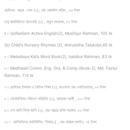
ছোটদের অঙ্ক শেখা (২), মোঃ রেজাউল করিম , ৮৩ টাকা
(খ) জ্যামিতিতে হাতেখড়ি (১) , বাবুল আহমেদ, ৫৭ টাকা
৪। (a)Radiant Active English(2), Musfiqur Rahman, 105 tk
(b) Child’s Nursery Rhymes (2), Aniruddha Talukder,45 tk
৫। Melodious Kid’s Word Book(2), habibur Rahman, 83 tk
৬। Medhasiri Comm. Eng. Gra. & Comp.(Book-2), Md. Fazlur
Rahman, 114 tk
৭। ছোটদের ইসলাম ও নৈতিক শিক্ষা (২), মাওলানা মোঃ ওবাইদুল্লাহ, ৮৩ টাকা
৮। সোনামণিদের পরিবেশ পরিচিতি (২), আহমেদ আলী , ১০০ টাকা
৯। দেশ জানি বিশ্ব জানি (২), মোঃ আব্দুর রশিদ সরকার ,৮৩ টাকা
১০। ছোটমনিদের কমপিউটার শিক্ষা(২) , মোঃ ফারুক হুসাইন, ৭৪ টাকা