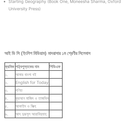
Starting Geography (Book One, Moneesha Sharma, Oxford
University Press)
আই ডি সি (ইংলিশ মিডিয়াম) মাদরাসার ১ম শ্রেণীর সিলেবাস
ক্রমিক
পাঠ্যপুস্তকের নাম
পিডিএফ
১.
আমার বাংলা বই
২.
English for Today
৩.
গণিত
৪.
কুরআন মাজিদ ও তাজভিদ
৫.
আকাইদ ও ফিক্হ
৬.
আদ্ দুরূসুল আরাবিয়্যাহ্