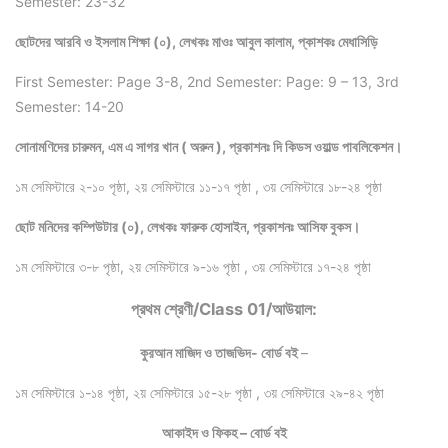
Semester: 23-32
ছোটদের আরবি ও ইসলাম শিক্ষা (০), লেখকঃ মাওঃ আবুল কালাম, প্কাশকঃ মেধাসিড়ি
First Semester: Page 3-8, 2nd Semester: Page: 9 – 13, 3rd
Semester: 14-20
সোনামণিদের চারুমন, এম এ সাগর খান ( অরুন ), প্রকাশনঃ দি কিডস ওয়াল্ড পাবলিকেশন।
১ম সেমিস্টারে ২-১০ পৃষ্ঠা, ২য় সেমিস্টারে ১১-১৭ পৃষ্ঠা , ৩য় সেমিস্টারে ১৮-২৪ পৃষ্ঠা
ছোট মনিদের কম্পিউটার (০), লেখকঃ ফারুক হোসাইন, প্রকাশনঃ আসিফ বুকস।
১ম সেমিস্টারে ৩-৮ পৃষ্ঠা, ২য় সেমিস্টারে ৯-১৬ পৃষ্ঠা , ৩য় সেমিস্টারে ১৭-২৪ পৃষ্ঠা
প্রথম শ্রেণী/Class 01/আউয়াল:
কুরআন মাজিদ ও তাজভিদ- বোর্ড বই
–
১ম সেমিস্টারে ১-১৪ পৃষ্ঠা, ২য় সেমিস্টারে ১৫-২৮ পৃষ্ঠা , ৩য় সেমিস্টারে ২৯-৪২ পৃষ্ঠা
আকাইদ ও ফিকহ – বোর্ড বই