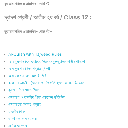
কুরআন মাজিদ ও তাজভিদ- বোর্ড বই
–
দ্বাদশ শ্রেণী / আলীম ২য় বর্ষ / Class 12 :
কুরআন মাজিদ ও তাজভিদ- বোর্ড বই
–
Al-Quran with Tajweed Rules
আল কুরআন তিলাওয়াতের নিয়ম কানুন-মুহাম্মদ নাসীল শাহরুখ
আল কুরআন শিক্ষা পদ্ধতি (ইফা)
আল-কোরান-এর-আরবি-শিখি
কারাবাস তাজবীদ (আসেম ও রিওয়াতি হাফস রঃ এর কিরআত)
কুরআন তিলাওয়াত শিক্ষা
কোরআন ও তাজবীদ শিক্ষা মোহাম্মদ মহিউদ্দিন
কোরআনের শিক্ষার পদ্বতি
তাজবীদ শিক্ষা
তাযবীদের কালার কোড
নাদিয়া আমপারা