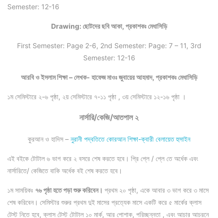
Semester: 12-16
Drawing: ছোটদের ছবি আকা, প্রকাশকঃ মেধাসিড়ি
First Semester: Page 2-6, 2nd Semester: Page: 7 – 11, 3rd
Semester: 12-16
আরবি ও ইসলাম শিক্ষা – লেখক- হাফেজ মাওঃ জুবায়ের আহমাদ, প্রকাশকঃ মেধাসিড়ি
১ম সেমিস্টারে ২-৬ পৃষ্ঠা, ২য় সেমিস্টারে ৭-১১ পৃষ্ঠা , ৩য় সেমিস্টারে ১২-১৬ পৃষ্ঠা ।
নার্সারি/কেজি/
আতপাল ২
কুরআন ও হাদিস –
নুরানী পদ্বতিতে কোরআন শিক্ষা-ক্বারী বেলায়েত হুসাইন
এই বইকে টোটাল ৬ ভাগ করে ২ বসরে শেষ করতে হবে। প্রি প্লে / প্লে তে অর্ধেক এবং
নার্সারিতে/ কেজিতে বাকি অর্ধেক বই শেষ করতে হবে।
১ম সাময়িকঃ
৭৬ পৃষ্ঠা হতে পড়া শুরু করিবেন।
প্রথম ২০ পৃষ্ঠা, একে আবার ৩ ভাগ করে ৩ মাসে
শেষ করিবেন। সেমিস্টার শুরুর প্রথম দুই মাসের প্রত্যেক মাসে একটি করে ৫ মার্কের ক্লাস
টেস্ট নিতে হবে, ক্লাস টেস্ট টোটাল ১০ মার্ক, আর পোশাক, পরিচ্ছন্নতা , এবং আচার আচরনে