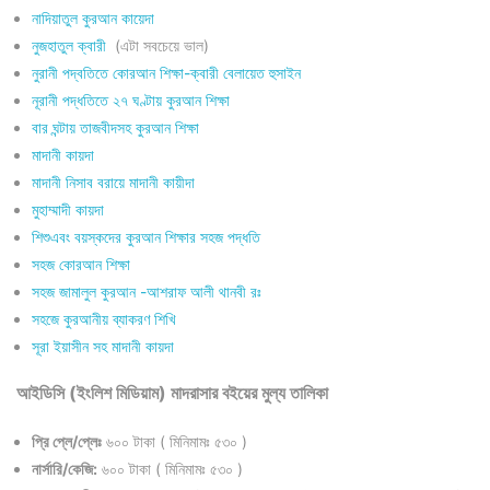
নাদিয়াতুল কুরআন কায়েদা
নুজহাতুল ক্বারী
(এটা সবচেয়ে ভাল)
নুরানী পদ্বতিতে কোরআন শিক্ষা-ক্বারী বেলায়েত হুসাইন
নূরানী পদ্ধতিতে ২৭ ঘণ্টায় কুরআন শিক্ষা
বার ঘন্টায় তাজবীদসহ কুরআন শিক্ষা
মাদানী কায়দা
মাদানী নিসাব বরায়ে মাদানী কায়ীদা
মুহাম্মাদী কায়দা
শিশুএবং বয়স্কদের কুরআন শিক্ষার সহজ পদ্ধতি
সহজ কোরআন শিক্ষা
সহজ জামালুল কুরআন -আশরাফ আলী থানবী রঃ
সহজে কুরআনীয় ব্যাকরণ শিখি
সূরা ইয়াসীন সহ মাদানী কায়দা
আইডিসি (ইংলিশ মিডিয়াম) মাদরাসার বইয়ের মুল্য তালিকা
প্রি প্লে/প্লেঃ
৬০০ টাকা ( মিনিমামঃ ৫৩০ )
নার্সারি/কেজি:
৬০০ টাকা ( মিনিমামঃ ৫৩০ )