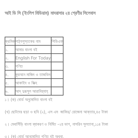
আই ডি সি (ইংলিশ মিডিয়াম) মাদরাসার ২য় শ্রেণীর সিলেবাস
ক্রমিক
পাঠ্যপুস্তকের নাম
পিডিএফ
১.
আমার বাংলা বই
২.
English For Today
৩.
গণিত
৪.
কুরআন মাজিদ ও তাজভিদ
৫.
আকাইদ ও ফিক্হ
৬.
আদ্ দুরূসুল আরাবিয়্যাহ্
১। (ক) বোর্ড অনুমোদিত বাংলা বই
(খ) ছোটদের ছড়া ও ছবি (২), এস এম জাকির/ রোজেনা আক্তার,৪৫ টাকা
২। মেধাসিঁড়ি বাংলা ব্যাকরণ ও নির্মিত -২য় ভাগ, নাসরিন সুলতানা,১১৪ টাকা
৩। (ক) বোর্ড আনুমোদিত গণিত বই অথবা,