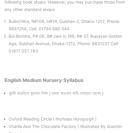
following book shops. However, you may purchase those from
any other standard shops:
Boibichitra, R#108, H#14, Gulshan-2, Dhaka-1212, Phone:
9897258, Cell: 01734 680 044
Boi Bichitra, P# 06, B# cwn (c )99, R# 37, Rupayan Golden
Age, Gulshan Avenue, Dhaka-1212, Phone: 8831237 Cell:
01817 051 783
English Medium Nursery Syllabus
নূরানী পদ্ধতিতে কুরআন শিক্ষা ( হযরত মাওলানা কারী বেলায়েত হোসেন )
Oxford Reading Circle ( Nicholas Horsgurgh )
Charlie And The Chocolate Factory ( Illustrated By Quentin