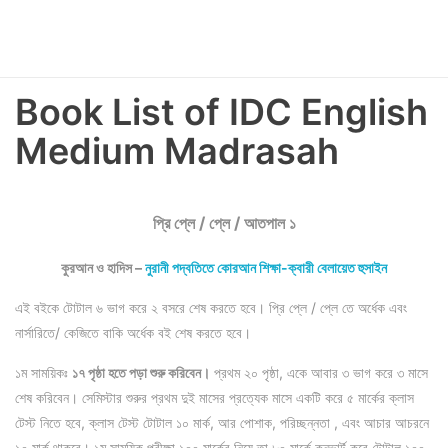
Book List of IDC English
Medium Madrasah
প্রি প্লে / প্লে / আতপাল ১
কুরআন ও হাদিস –
নুরানী পদ্বতিতে কোরআন শিক্ষা-ক্বারী বেলায়েত হুসাইন
এই বইকে টোটাল ৬ ভাগ করে ২ বসরে শেষ করতে হবে। প্রি প্লে / প্লে তে অর্ধেক এবং
নার্সারিতে/ কেজিতে বাকি অর্ধেক বই শেষ করতে হবে।
১ম সাময়িকঃ
১৭ পৃষ্ঠা হতে পড়া শুরু করিবেন।
প্রথম ২০ পৃষ্ঠা, একে আবার ৩ ভাগ করে ৩ মাসে
শেষ করিবেন। সেমিস্টার শুরুর প্রথম দুই মাসের প্রত্যেক মাসে একটি করে ৫ মার্কের ক্লাস
টেস্ট নিতে হবে, ক্লাস টেস্ট টোটাল ১০ মার্ক, আর পোশাক, পরিচ্ছন্নতা , এবং আচার আচরনে
১০ মার্ক থাকবে। ১ম সাময়িক পরীক্ষা ১০০ মার্কের নিয়ে তা ৮০ মার্কে কনভার্ট করে টোটাল ১০০