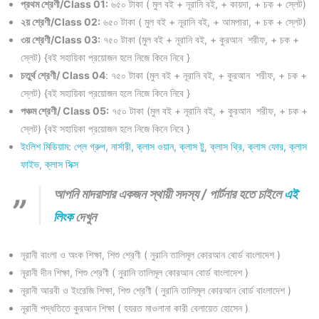
প্রথম শ্রেণী/Class 01:
৬৫০ টাকা ( মুল বই + নূরানি বই, + কায়দা, + চক + স্লেট)
২য় শ্রেণী/Class 02:
৬৫০ টাকা ( মুল বই + নূরানি বই, + আমপারা, + চক + স্লেট)
৩য় শ্রেণী/Class 03:
৭৫০ টাকা (মুল বই + নূরানি বই, + কুরআন শরীফ, + চক +
স্লেট) {বই সহায়িকা প্রয়োজন হলে নিজে কিনে নিবে }
চতুর্থ শ্রেণী/ Class 04
: ৭৫০ টাকা (মুল বই + নূরানি বই, + কুরআন শরীফ, + চক +
স্লেট) {বই সহায়িকা প্রয়োজন হলে নিজে কিনে নিবে }
পঞ্চম শ্রেণী/ Class 05:
৭৫০ টাকা (মুল বই + নূরানি বই, + কুরআন শরীফ, + চক +
স্লেট) {বই সহায়িকা প্রয়োজন হলে নিজে কিনে নিবে }
ইংলিশ মিডিয়াম: প্লে গ্রুপ
,
নার্সারী,
ক্লাস ওয়ান,
ক্লাস টু
,
ক্লাস থ্রি
,
ক্লাস ফোর,
ক্লাস
ফাইভ
,
ক্লাস সিক্স
আপনি মাদরাসার একজন স্থায়ী সদস্য / পার্টনার হতে চাইলে
এই
লিংক
দেখুন
নূরানী বাংলা ও অংক শিক্ষা, শিশু শ্রেণী ( নুরানি তালিমূল কোরআন বোর্ড বাংলাদেশ )
নূরানী দীন শিক্ষা, শিশু শ্রেণী ( নুরানি তালিমূল কোরআন বোর্ড বাংলাদেশ )
নূরানী আরবী ও ইংরেজি শিক্ষা, শিশু শ্রেণী ( নুরানি তালিমূল কোরআন বোর্ড বাংলাদেশ )
নূরানী পদ্ধতিতে কুরআন শিক্ষা ( হযরত মাওলানা কারী বেলায়েত হোসেন )