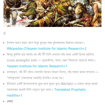
6
ইসলাম গ্রহণ করার আগে উহূদ যুদ্ধের সময় মুসলমানদের বিরুদ্ধে লড়েছেন।
Wikipedia+2Yaqeen Institute for Islamic Research+2
কিন্তু মুসলিম হয়ে আসার পর নবী ﷺ তিনি দেখলেন তাঁর মধ্যে একটি বিশেষ প্রতিভা
(core strength) রয়েছে — যুদ্ধকৌশল, সাহস, দ্রুত সিদ্ধান্ত গ্রহণের ক্ষমতা।
Yaqeen Institute for Islamic Research+1
ফলস্বরূপ, নবী ﷺ তাঁকে সেনাপতি হিসেবে নিয়োগ দিলেন, তাঁর ক্ষমতা কাজে লাগালেন —
“সাইফুল্লাহ” (আল্লাহর তরবারি) উপাধিও দেওয়া হয়।
ইতিহাসে একটি উল্লেখযোগ্য যুদ্ধ হলো মুতার যুদ্ধ (Muʿtah)-এ যেখানে মাত্র কয়েক
সহযোদ্ধার মধ্যেই তিনি নেতৃত্ব তুলে ধরেন।
Translated Prophetic
Hadiths+1
লেসন
: