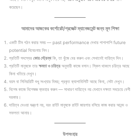
করেছেন।
আমাদের আজকের কর্পোরেট/প্রজেক্ট ম্যানেজমেন্ট জন্য মূল শিক্ষা
একটি টিম গঠন করার সময় — past performance দেখার পাশাপাশি future
potential বিবেচনায় নিন।
প্রতিটি সদস্যের
কোর স্ট্রেন্থ
কি, তা খুঁজে বের করুন এবং সেখানেই দায়িত্ব দিন।
প্রতিটি মানুষকে তার
ক্ষমতা ও চরিত্র
অনুযায়ী কাজে বসান। স্কিল থাকলে চরিত্র আছে
কিনা খতিয়ে দেখুন।
বয়স বা সিনিয়রিটি শুধু সংখ্যার বিষয়; প্রকৃত ক্যাপাবিলিটি আছে কিনা, সেটা দেখুন।
বিশেষ কাজে বিশেষজ্ঞ ব্যবহার করুন — সাধারণ দায়িত্বে নয় যেখানে দক্ষতা সবচেয়ে বেশী
দরকার।
দায়িত্ব দেওয়া যন্ত্রণা নয়, বরং রাইট মানুষকে রাইট জায়গায় বসিয়ে কাজ করার আনন্দ ও
সফলতা আনায়।
উপসংহার