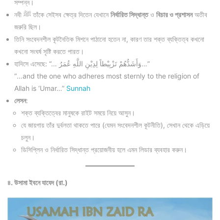
সম্পন্ন।
নবী ﷺ তাঁকে সেইসব ক্ষেত্র দিতেন যেখানে
নির্ধারিত সিদ্ধান্ত
ও
বিচার ও প্রশাসন
অতীব
জরুরি ছিল।
তিনি সংবেদনশীল কূটনৈতিক মিশনে পাঠানো হতেন না, কারণ তার শক্ত ব্যক্তিত্ব কখনো
কখনো সংঘর্ষ সৃষ্টি করতে পারত।
হাদিসে এসেছে: “… وَأَشَدُّهُمْ تَزْبِيْطاً لِدِيْنِ اللَّهِ عُمَرُ…”
“…and the one who adheres most sternly to the religion of
Allah is ‘Umar…”
Sunnah
লেসন
:
শক্ত ব্যক্তিত্বের মানুষকে রাইট সময়ে নিয়ে আসুন।
যে জায়গায় তাঁর দুর্বলতা থাকতে পারে (যেমন সংবেদনশীল কূটনীতি), সেখান থেকে এড়িয়ে
চলুন।
ডিসিপ্লিন ও নির্ধারিত সিদ্ধান্ত প্রয়োজনীয় হলে এমন লিডার ব্যবহার করুন।
৪. উসামা ইবনে যাযেদ (রা.)