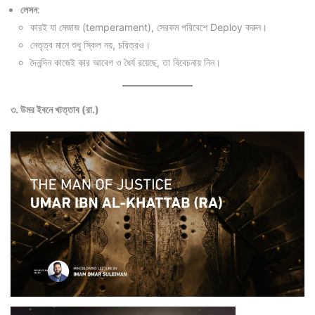
লেসন
:
কারই যা মেজাজ (temperament), সেরকম পরিবেশে Deploy করুন।
নেতৃত্ব মানে শুধু স্কিল নয়, চরিত্রও।
দৈনন্দিন কাজেই কার আবেগ ও ধৈর্য রয়েছে, তা বিবেচনায় নিন।
৩. উমর ইবনে খাত্তাব (রা.)