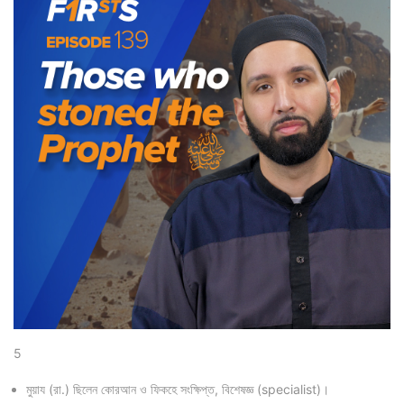
5
মুয়ায (রা.) ছিলেন কোরআন ও ফিকহে সংক্ষিপ্ত, বিশেষজ্ঞ (specialist)।