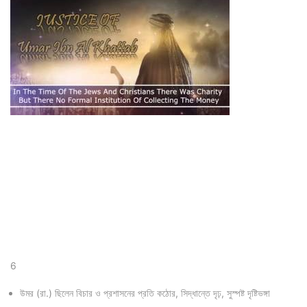
6
উমর (রা.) ছিলেন বিচার ও প্রশাসনের প্রতি কঠোর, সিদ্ধান্তে দৃঢ়, সুস্পষ্ট দৃষ্টিভঙ্গা