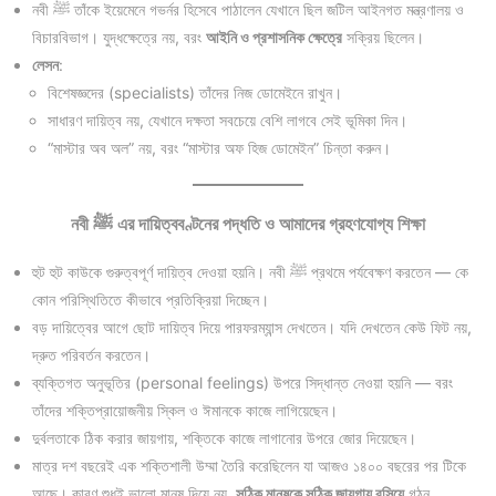
নবী ﷺ তাঁকে ইয়েমেনে গভর্নর হিসেবে পাঠালেন যেখানে ছিল জটিল আইনগত মন্ত্রণালয় ও
বিচারবিভাগ। যুদ্ধক্ষেত্রে নয়, বরং
আইনি ও প্রশাসনিক ক্ষেত্রে
সক্রিয় ছিলেন।
লেসন
:
বিশেষজ্ঞদের (specialists) তাঁদের নিজ ডোমেইনে রাখুন।
সাধারণ দায়িত্ব নয়, যেখানে দক্ষতা সবচেয়ে বেশি লাগবে সেই ভূমিকা দিন।
“মাস্টার অব অল” নয়, বরং “মাস্টার অফ হিজ ডোমেইন” চিন্তা করুন।
নবী ﷺ এর দায়িত্ববণ্টনের পদ্ধতি ও আমাদের গ্রহণযোগ্য শিক্ষা
হুট হুট কাউকে গুরুত্বপূর্ণ দায়িত্ব দেওয়া হয়নি। নবী ﷺ প্রথমে পর্যবেক্ষণ করতেন — কে
কোন পরিস্থিতিতে কীভাবে প্রতিক্রিয়া দিচ্ছেন।
বড় দায়িত্বের আগে ছোট দায়িত্ব দিয়ে পারফরম্যান্স দেখতেন। যদি দেখতেন কেউ ফিট নয়,
দ্রুত পরিবর্তন করতেন।
ব্যক্তিগত অনুভূতির (personal feelings) উপরে সিদ্ধান্ত নেওয়া হয়নি — বরং
তাঁদের শক্তিপ্রায়োজনীয় স্কিল ও ঈমানকে কাজে লাগিয়েছেন।
দুর্বলতাকে ঠিক করার জায়গায়, শক্তিকে কাজে লাগানোর উপরে জোর দিয়েছেন।
মাত্র দশ বছরেই এক শক্তিশালী উম্মা তৈরি করেছিলেন যা আজও ১৪০০ বছরের পর টিকে
আছে। কারণ শুধুই ভালো মানুষ দিয়ে নয়,
সঠিক মানুষকে সঠিক জায়গায় বসিয়ে
গঠন