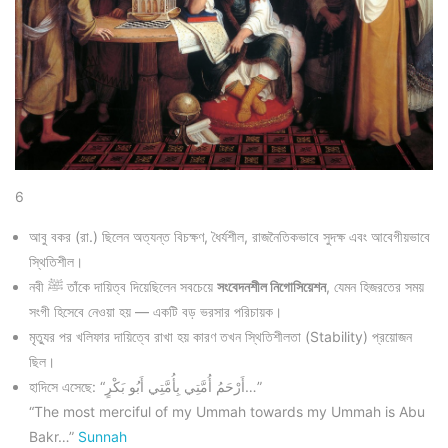
6
আবু বকর (রা.) ছিলেন অত্যন্ত বিচক্ষণ, ধৈর্যশীল, রাজনৈতিকভাবে সুদক্ষ এবং আবেগীয়ভাবে
স্থিতিশীল।
নবী ﷺ তাঁকে দায়িত্ব দিয়েছিলেন সবচেয়ে
সংবেদনশীল নিগোসিয়েশন
, যেমন হিজরতের সময়
সংগী হিসেবে নেওয়া হয় — একটি বড় ভরসার পরিচায়ক।
মৃত্যুর পর খলিফার দায়িত্বে রাখা হয় কারণ তখন স্থিতিশীলতা (Stability) প্রয়োজন
ছিল।
হাদিসে এসেছে: “أَرْحَمُ أُمَّتِي بِأُمَّتِي أَبُو بَكْرٍ…”
“The most merciful of my Ummah towards my Ummah is Abu
Bakr…”
Sunnah