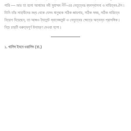
পারি — আর তা হলো আমাদের নবী মুহাম্মদ ﷺ-এর নেতৃত্বের ব্যবস্থাপনা ও দায়িত্ববণ্টন।
তিনি তাঁর সাহাবীদের মধ্য থেকে যেসব মানুষকে সঠিক জায়গায়, সঠিক সময়, সঠিক দায়িত্বে
নিয়োগ দিয়েছেন, তা আজও ট্যালেন্ট ম্যানেজমেন্ট ও নেতৃত্বের ক্ষেত্রে অত্যন্ত প্রাসঙ্গিক।
নিচে চারটি গুরুত্বপূর্ণ উদাহরণ দেওয়া হলো।
১. খালিদ ইবনে ওয়ালিদ (রা.)