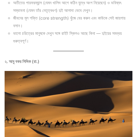
অতীতের পারফরম্যান্স (যেমন খালিদ আগে কঠিন যুদ্ধে অংশ নিয়েছেন) ও ভবিষ্যৎ
সম্ভাবনা (যেমন তাঁর নেতৃত্বগুণ) দুই আলাদা ভেবে দেখুন।
জীবনের মূল শক্তি (core strength) খুঁজে বের করুন এবং কাউকে সেই জায়গায়
বসান।
ভালো চরিত্রের মানুষকে দেখুন সঙ্গে রাইট স্কিলও আছে কিনা — দুইয়ের সমন্বয়
গুরুত্বপূর্ণ।
২. আবু বকর সিদ্দিক (রা.)