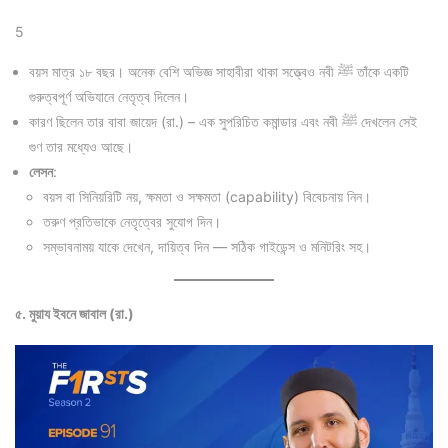
5
বয়স মাত্র ১৮ বছর। অনেক বেশি অভিজ্ঞ সাহাবীরা থাকা সত্ত্বেও নবী ﷺ তাঁকে একটি
গুরুত্বপূর্ণ অভিযানে নেতৃত্ব দিলেন।
কারণ ছিলেন তার বাবা জায়েদ (রা.) – এক সুপরিচিত কমান্ডার এবং নবী ﷺ দেখলেন সেই
গুণ তার মধ্যেও আছে।
লেসন
:
বয়স বা সিনিয়রিটি নয়, ক্ষমতা ও সক্ষমতা (capability) বিবেচনায় নিন।
তরুণ প্রতিভাকে নেতৃত্বের সুযোগ দিন।
সম্ভাবনাময় যাকে দেখেন, দায়িত্ব দিন — সঠিক গাইডেন্স ও মনিটরিং সহ।
৫. মুয়ায ইবনে জাবাল (রা.)