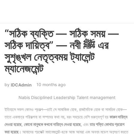
“সঠিক ব্যক্তি — সঠিক সময় —
সঠিক দায়িত্ব” — নবী ﷺ এর
সুশৃঙ্খল নেতৃত্বময় ট্যালেন্ট
ম্যানেজমেন্ট
10 months ago
IDCAdmin
Nabis Disciplined Leadership Talent management
ইতিহাসে সফল কোনও প্রকল্প—চাই সে সামাজিক হোক, রাজনৈতিক হোক বা সামরিক হোক—
তাতে একমাত্র পরিকল্পনা বা সম্পদের কথা নয়, বরং সবচেয়ে বেশি গুরুত্বপূর্ণ হয়
কারুন দায়িত্ব
দেওয়া হয়েছে
,
কোনো মানুষকে কখনো দায়িত্ব দেওয়া হয়েছে
, এবং
তার শক্তি কোথায় প্রয়োগ
করা হয়েছে
। আমাদের প্রজেক্ট ম্যানেজমেন্ট-ছকে আজ আমরা এক অনন্য মডেল অনুসরণ করতে