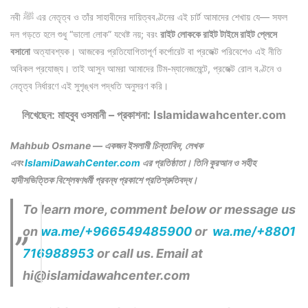
নবী ﷺ এর নেতৃত্ব ও তাঁর সাহাবীদের দায়িত্ববণ্টনের এই চার্ট আমাদের শেখায় যে— সফল
দল গড়তে হলে শুধু “ভালো লোক” যথেষ্ট নয়; বরং
রাইট লোককে রাইট টাইমে রাইট প্লেসে
বসানো
অত্যাবশ্যক। আজকের প্রতিযোগিতাপূর্ণ কর্পোরেট বা প্রজেক্ট পরিবেশেও এই নীতি
অবিকল প্রযোজ্য। তাই আসুন আমরা আমাদের টিম-ম্যানেজমেন্টে, প্রজেক্ট রোল বণ্টনে ও
নেতৃত্ব নির্ধারণে এই সুশৃঙ্খল পদ্ধতি অনুসরণ করি।
লিখেছেন: মাহবুব ওসমানী – প্রকাশনা: Islamidawahcenter.com
Mahbub Osmane — একজন ইসলামী চিন্তাবিদ, লেখক
এবং
IslamiDawahCenter.com
এর প্রতিষ্ঠাতা। তিনি কুরআন ও সহীহ
হাদীসভিত্তিক বিশ্লেষণধর্মী প্রবন্ধ প্রকাশে প্রতিশ্রুতিবদ্ধ।
To learn more, comment below or message us
on
wa.me/+966549485900
or
wa.me/+8801
716988953
or call us. Email at
hi@islamidawahcenter.com