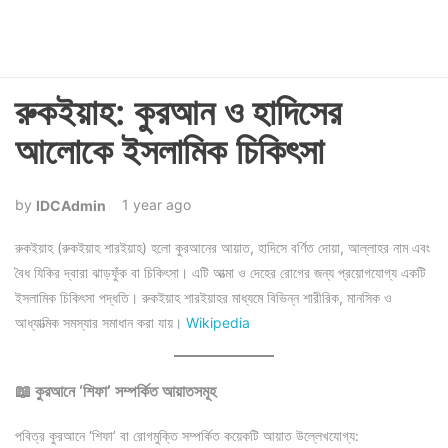
রুকইয়াহ: কুরআন ও হাদিসের
আলোকে ইসলামিক চিকিৎসা
1 year ago
IDCAdmin
রুকইয়াহ (রুকইয়াহ শারইয়াহ) হলো কুরআনের আয়াত, হাদিসে বর্ণিত দোয়া, আল্লাহর নাম এবং
বৈধ যিকির দ্বারা ঝাড়ফুঁক বা চিকিৎসা। এটি আত্মা ও দেহের রোগের জন্য প্রয়োগযোগ্য একটি
ইসলামিক চিকিৎসা পদ্ধতি। রুকইয়াহ শারইয়াহর মাধ্যমে বিভিন্ন শারীরিক, মানসিক ও
আধ্যাত্মিক সমস্যার সমাধান করা যায়।
Wikipedia
📖 কুরআনে ‘শিফা’ সম্পর্কিত আয়াতসমূহ
পবিত্র কুরআনে ‘শিফা’ বা রোগমুক্তি সম্পর্কিত কয়েকটি আয়াত উল্লেখযোগ্য: