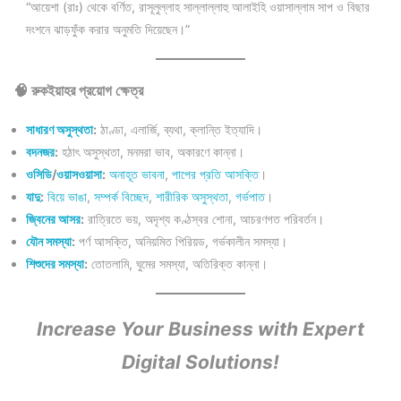
“আয়েশা (রাঃ) থেকে বর্ণিত, রাসূলুল্লাহ সাল্লাল্লাহু আলাইহি ওয়াসাল্লাম সাপ ও বিছার
দংশনে ঝাড়ফুঁক করার অনুমতি দিয়েছেন।”
🧠 রুকইয়াহর প্রয়োগ ক্ষেত্র
সাধারণ অসুস্থতা
:
ঠাণ্ডা, এলার্জি, ব্যথা, ক্লান্তি ইত্যাদি।
বদনজর
:
হঠাৎ অসুস্থতা, মনমরা ভাব, অকারণে কান্না।
ওসিডি
/
ওয়াসওয়াসা
:
অনাহূত ভাবনা
,
পাপের প্রতি আসক্তি
।
যাদু
:
বিয়ে ভাঙা
,
সম্পর্ক বিচ্ছেদ
,
শারীরিক অসুস্থতা
,
গর্ভপাত
।
জ্বিনের আসর
:
রাত্রিতে ভয়, অদৃশ্য কণ্ঠস্বর শোনা, আচরণগত পরিবর্তন।
যৌন সমস্যা
:
পর্ণ আসক্তি, অনিয়মিত পিরিয়ড, গর্ভকালীন সমস্যা।
শিশুদের সমস্যা
:
তোতলামি, ঘুমের সমস্যা, অতিরিক্ত কান্না।
Increase Your Business with Expert
Digital Solutions!