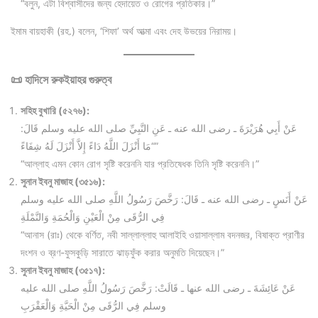
“বলুন, এটা বিশ্বাসীদের জন্য হেদায়েত ও রোগের প্রতিকার।”
ইমাম বায়হাকী (রহ.) বলেন, ‘শিফা’ অর্থ আত্মা এবং দেহ উভয়ের নিরাময়।
📜 হাদিসে রুকইয়াহর গুরুত্ব
সহিহ বুখারি (৫২৭৬):
عَنْ أَبِي هُرَيْرَةَ ـ رضى الله عنه ـ عَنِ النَّبِيِّ صلى الله عليه وسلم قَالَ:
“مَا أَنْزَلَ اللَّهُ دَاءً إِلاَّ أَنْزَلَ لَهُ شِفَاءً”
“আল্লাহ এমন কোন রোগ সৃষ্টি করেননি যার প্রতিষেধক তিনি সৃষ্টি করেননি।”
সুনান ইবনু মাজাহ (৩৫১৬):
عَنْ أَنَسٍ ـ رضى الله عنه ـ قَالَ: رَخَّصَ رَسُولُ اللَّهِ صلى الله عليه وسلم
فِي الرُّقَى مِنْ الْعَيْنِ وَالْحُمَةِ وَالنَّمْلَةِ
“আনাস (রাঃ) থেকে বর্ণিত, নবী সাল্লাল্লাহু আলাইহি ওয়াসাল্লাম বদনজর, বিষাক্ত প্রাণীর
দংশন ও ব্রণ-ফুসকুড়ি সারাতে ঝাড়ফুঁক করার অনুমতি দিয়েছেন।”
সুনান ইবনু মাজাহ (৩৫১৭):
عَنْ عَائِشَةَ ـ رضى الله عنها ـ قَالَتْ: رَخَّصَ رَسُولُ اللَّهِ صلى الله عليه
وسلم فِي الرُّقَى مِنْ الْحَيَّةِ وَالْعَقْرَبِ