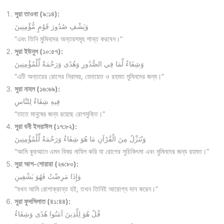
সুরা তাওবা (৯:১৪):
وَيَشْفِ صُدُورَ قَوْمٍ مُّؤْمِنِينَ
“এবং তিনি মুমিনদের অন্তরসমূহ শান্ত করবেন।”
সুরা ইউনুস (১০:৫৭):
وَشِفَاءٌ لِّمَا فِي الصُّدُورِ وَهُدًى وَرَحْمَةٌ لِّلْمُؤْمِنِينَ
“এটি অন্তরের রোগের নিরাময়, হেদায়েত ও রহমত মুমিনদের জন্য।”
সুরা নাহল (১৬:৬৯):
فِيهِ شِفَاءٌ لِلنَّاسِ
“তাতে মানুষের জন্য রয়েছে রোগমুক্তি।”
সুরা বনী ইসরাঈল (১৭:৮২):
وَنُنَزِّلُ مِنَ الْقُرْآنِ مَا هُوَ شِفَاءٌ وَرَحْمَةٌ لِّلْمُؤْمِنِينَ
“আমি কুরআনে এমন বিষয় নাযিল করি যা রোগের সুচিকিৎসা এবং মুমিনদের জন্য রহমত।”
সুরা আশ-শোয়ারা (২৬:৮০):
وَإِذَا مَرِضْتُ فَهُوَ يَشْفِينِ
“যখন আমি রোগাক্রান্ত হই, তখন তিনিই আরোগ্য দান করেন।”
সুরা ফুসসিলাত (৪১:৪৪):
قُلْ هُوَ لِلَّذِينَ آمَنُوا هُدًى وَشِفَاءٌ