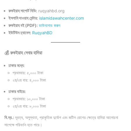
রুকইয়াহ সাপোর্ট বিডি:
ruqyahbd.org
ইসলামি দাওয়াহ সেন্টার:
islamidawahcenter.com
রুকইয়াহ বই (PDF):
ডাউনলোড করুন
ইউটিউব চ্যানেল:
RuqyahBD
💰 রুকইয়াহ সেবার হাদিয়া
ঢাকার মধ্যে:
প্রথমবার: ৫,০০০ টাকা
২য়/৩য় বার: ৪,০০০ টাকা
ঢাকার বাইরে:
প্রথমবার: ১০,০০০ টাকা
২য়/৩য় বার: ৮,০০০ টাকা
বি.দ্র.:
দূরত্ব, অসুস্থতা, প্রাকৃতিক দুর্যোগ এবং জটিল রোগের ক্ষেত্রে হাদিয়া আলোচনা
সাপেক্ষে পরিবর্তন হতে পারে।