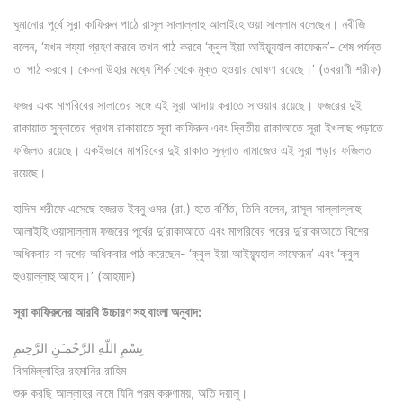
ঘুমানোর পূর্বে সূরা কাফিরুন পাঠে রাসূল সালাল্লাহু আলাইহে ওয়া সাল্লাম বলেছেন। নবীজি
বলেন, ‘যখন শয্যা গ্রহণ করবে তখন পাঠ করবে ‘ক্বুল ইয়া আইয়্যূহাল কাফেরূন’- শেষ পর্যন্ত
তা পাঠ করবে। কেননা উহার মধ্যে শির্ক থেকে মুক্ত হওয়ার ঘোষণা রয়েছে।’ (তবরাণী শরীফ)
ফজর এবং মাগরিবের সালাতের সঙ্গে এই সূরা আদায় করাতে সাওয়াব রয়েছে। ফজরের দুই
রাকায়াত সুন্নাতের প্রথম রাকায়াতে সূরা কাফিরুন এবং দ্বিতীয় রাকাআতে সূরা ইখলাছ পড়াতে
ফজিলত রয়েছে। একইভাবে মাগরিবের দুই রাকাত সুন্নাত নামাজেও এই সূরা পড়ার ফজিলত
রয়েছে।
হাদিস শরীফে এসেছে হজরত ইবনু ওমর (রা.) হতে বর্ণিত, তিনি বলেন, রাসূল সাল্লাল্লাহু
আলাইহি ওয়াসাল্লাম ফজরের পূর্বের দু’রাকাআতে এবং মাগরিবের পরের দু’রাকাআতে বিশের
অধিকবার বা দশের অধিকবার পাঠ করেছেন- ‘ক্বুল ইয়া আইয়্যূহাল কাফেরূন’ এবং ‘ক্বুল
হুওয়াল্লাহু আহাদ।’ (আহমাদ)
সূরা কাফিরুনের আরবি উচ্চারণ সহ বাংলা অনুবাদ:
بِسْمِ اللّهِ الرَّحْمـَنِ الرَّحِيمِ
বিসমিল্লাহির রহমানির রাহিম
শুরু করছি আল্লাহর নামে যিনি পরম করুণাময়, অতি দয়ালু।