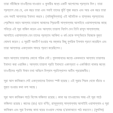
তারা নবীজিকে তাওহীদের দাওয়াত ও কুফরীর মধ্যে একটি আপোসের প্রস্তাব দিল। তারা
প্রস্তাপ দেয় যে, এক বছর তারা এবং সবাই তাদের মূর্তি পূজা করবে এবং আর এক বছর তারা
এবং সবাই আল্লাহর ইবাদত করবে। (নাউজুবিল্লাহ) এই অনৈতিক ও হাস্যকর প্রস্তাবের
প্রেক্ষিতে মহান আল্লাহ তায়ালা আমাদের প্রিয়নবী সাল্লাল্লাহু আলাইহে ওয়াসাল্লামের কাছে
পবিত্র এই সূরা নাজিল করেন এবং আল্লাহ তায়ালা নির্দেশ দেন তিনি রাসূল সাল্লাল্লাহু
আলাইহে ওয়াসাল্লাম যেন তাদের প্রস্তাব আকিদা ও ধর্ম থেকে সম্পূর্ণভাবে নিজেকে মুক্ত
ঘোষণা করেন। এ সূরাটি অবতীর্ণ হওয়ার পর মক্কার কিছু মুশরিক ইসলাম গ্রহণ করেছিল এবং
তারা আল্লাহর একত্ববাদ সাদরে গ্রহণ করেছিলেন।
মহান আল্লাহ তায়ালার কোনো শরিক নেই। মুসলমানদের জন্যে এককভাবে আল্লাহ তায়ালার
ইবাদত করা ওয়াজিব। আল্লাহ তায়ালা প্রতি ইবাদতে একাগ্রতা ও একনিষ্ঠতা থাকার জন্যে
তাওহীদের প্রতি ঈমান তথা অবিচল বিশ্বাস প্রতিস্থাপন অতীব প্রয়োজনীয়।
সূরা আল কাফিরুনে সেই একত্ববাদের ইবাদত স্পষ্ট হয়েছে। এই সূরায় শিরক থেকে বাঁচার ও
মুক্ত হওয়ার কথা বলা আছে।
সূরা আল কাফিরুন পাঠে বিশেষ ফজিলত রয়েছে। কাবা ঘর তাওয়াফের সময় এই সূরা পাঠে
ফজিলত রয়েছে। জাবের (রাঃ) হতে বর্ণিত, রাসূলুল্লাহ্ সাল্লাল্লাহু আলাইহি ওয়াসাল্লাম এ সূরা
কাফিরুন এবং সূরা ইখলাছ কাবা ঘরের তওয়াফ শেষের দু’রাকাআতে পাঠ করতেন। (মুসলিম)