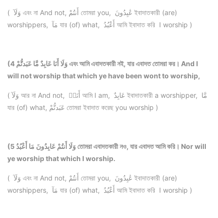
( وَلَآ এবং না And not, أَنتُمْ তোমরা you, عَٰبِدُونَ ইবাদাতকারী (are)
worshippers, مَآ যার (of) what, أَعْبُدُ আমি ইবাদাত করি I worship )
(4 وَلَا أَنَا عَابِدٌ مَّا عَبَدتُّمْ এবং আমি এবাদতকারী নই, যার এবাদত তোমরা কর। And I
will not worship that which ye have been wont to worship,
( وَلَآ আর না And not, أَنَا۠ আমি I am, عَابِدٌ ইবাদাতকারী a worshipper, مَّا
যার (of) what, عَبَدتُّمْ তোমরা ইবাদাত করেছ you worship )
(5 وَلَا أَنتُمْ عَابِدُونَ مَا أَعْبُدُ তোমরা এবাদতকারী নও, যার এবাদত আমি করি। Nor will
ye worship that which I worship.
( وَلَآ এবং না And not, أَنتُمْ তোমরা you, عَٰبِدُونَ ইবাদাতকারী (are)
worshippers, مَآ যার (of) what, أَعْبُدُ আমি ইবাদাত করি I worship )