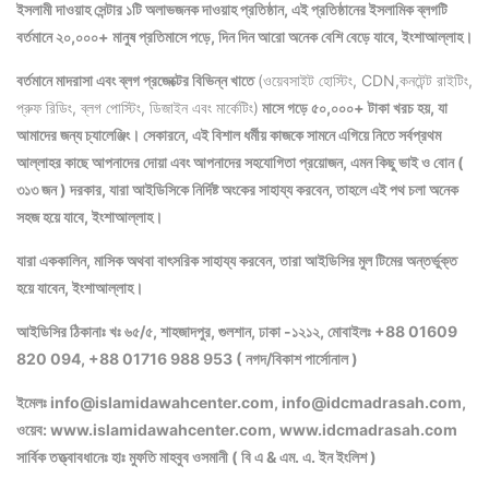
ইসলামী দাওয়াহ সেন্টার ১টি অলাভজনক দাওয়াহ প্রতিষ্ঠান, এই প্রতিষ্ঠানের ইসলামিক ব্লগটি
বর্তমানে ২০,০০০+ মানুষ প্রতিমাসে পড়ে, দিন দিন আরো অনেক বেশি বেড়ে যাবে, ইংশাআল্লাহ।
বর্তমানে মাদরাসা এবং ব্লগ প্রজেক্টের বিভিন্ন
খাতে
(ওয়েবসাইট হোস্টিং, CDN,কনটেন্ট রাইটিং,
প্রুফ রিডিং, ব্লগ পোস্টিং, ডিজাইন এবং মার্কেটিং)
মাসে গড়ে ৫০,০০০+ টাকা খরচ হয়, যা
আমাদের জন্য চ্যালেঞ্জিং। সেকারনে, এই বিশাল ধর্মীয় কাজকে সামনে এগিয়ে নিতে সর্বপ্রথম
আল্লাহর কাছে আপনাদের দোয়া এবং আপনাদের সহযোগিতা প্রয়োজন, এমন কিছু ভাই ও বোন (
৩১৩ জন ) দরকার, যারা আইডিসিকে নির্দিষ্ট অংকের সাহায্য করবেন, তাহলে এই পথ চলা অনেক
সহজ হয়ে যাবে, ইংশাআল্লাহ।
যারা এককালিন, মাসিক অথবা বাৎসরিক সাহায্য করবেন, তারা আইডিসির মুল টিমের অন্তর্ভুক্ত
হয়ে যাবেন, ইংশাআল্লাহ।
আইডিসির ঠিকানাঃ খঃ ৬৫/৫, শাহজাদপুর, গুলশান, ঢাকা -১২১২, মোবাইলঃ +88 01609
820 094, +88 01716 988 953 ( নগদ/বিকাশ পার্সোনাল )
ইমেলঃ info@islamidawahcenter.com, info@idcmadrasah.com,
ওয়েব: www.islamidawahcenter.com, www.idcmadrasah.com
সার্বিক তত্ত্বাবধানেঃ হাঃ মুফতি মাহবুব ওসমানী ( বি এ & এম. এ. ইন ইংলিশ )