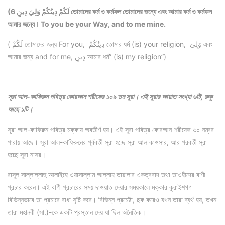
(6 لَكُمْ دِينُكُمْ وَلِيَ دِينِ তোমাদের কর্ম ও কর্মফল তোমাদের জন্যে এবং আমার কর্ম ও কর্মফল
আমার জন্যে। To you be your Way, and to me mine.
( لَكُمْ তোমাদের জন্য For you, دِينُكُمْ তোমার ধর্ম (is) your religion, وَلِىَ এবং
আমার জন্য and for me, دِينِ আমার ধর্ম” (is) my religion”)
সূরা আল-কাফিরুন পবিত্র কোরআন শরীফের ১০৯ তম সূরা। এই সূরার আয়াত সংখ্যা ৬টি, রুকু
আছে ১টি।
সূরা আল-কাফিরুন পবিত্র মক্কায় অবতীর্ণ হয়। এই সূরা পবিত্র কোরআন শরীফের ৩০ নম্বর
পারায় আছে। সূরা আল-কাফিরুনের পূর্ববর্তী সূরা হচ্ছে সূরা আল কাওসার, আর পরবর্তী সূরা
হচ্ছে সূরা নাসর।
রাসূল সাল্লাল্লাহু আলাইহে ওয়াসাল্লাম আল্লাহ তায়ালার একত্ববাদ তথা তাওহীদের বাণী
প্রচার করেন। এই বাণী প্রচারের সময় দাওয়াত দেয়ার সময়কালে মক্কার কুরাইশগণ
বিভিন্নভাবে তা প্রচারে বাধা সৃষ্টি করে। বিভিন্ন প্রচেষ্টা, ছক করেও যখন তারা ব্যর্থ হয়, তখন
তারা মহানবী (সা.)-কে একটি প্রস্তান দেয় যা ছিল অনৈতিক।