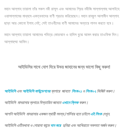
মহান আল্লাহ তায়ালা তাঁর সকল নবী রাসূল এবং আমাদের প্রিয় নবীজি সাল্লাল্লাহু আলাইহে
ওয়াসাল্লামের মাধ্যমে একত্ববাদের বাণী প্রচার করিয়েছেন। মহান রাব্বুল আলামীন আল্লাহ
ছাড়া আর কোনো ইলাহ নেই; সেই তাওহীদের বাণী আমাদের অন্তরে লালন করতে হবে।
মহান আল্লাহ তায়ালা আমাদের পবিত্র কোরআন ও হাদিস বুঝে আমল করার তাওফিক দিন।
আল্লাহুম্মা আমিন।
আইডিসির সাথে যোগ দিয়ে উভয় জাহানের জন্য ভালো কিছু করুন!
আইডিসি
এবং
আইডিসি ফাউন্ডেশনের
ব্যপারে জানতে
লিংক০১
ও
লিংক০২
ভিজিট করুন।
আইডিসি মাদরাসার ব্যপারে বিস্তারিত জানতে
এখানে ক্লিক
করুন।
আপনি আইডিসি মাদরাসার একজন স্থায়ী সদস্য /পার্টনার হতে চাইলে
এই লিংক
দেখুন.
আইডিসি এতীমখানা ও গোরাবা ফান্ডে
দান করে
দুনিয়া এবং আখিরাতে সফলতা অর্জন করুন।