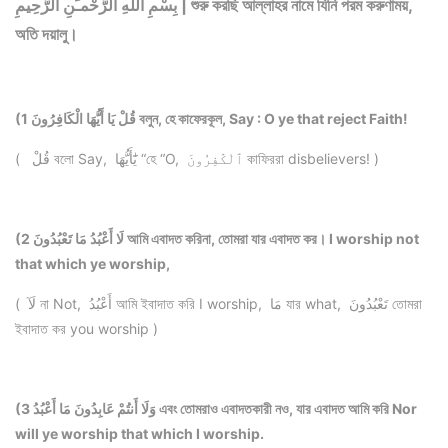
بِسْمِ اللّهِ الرَّحْمـَنِ الرَّحِيمِ | শুরু করছি আল্লাহর নামে যিনি পরম করুণাময়,
অতি দয়ালু।
(1 قُلْ يَا أَيُّهَا الْكَافِرُونَ বলুন, হে কাফেরকূল, Say : O ye that reject Faith!
( قُلْ বলো Say, يَٰٓأَيُّهَا “হে “O, ٱلْكَٰفِرُونَ কাফিররা disbelievers! )
(2 لَا أَعْبُدُ مَا تَعْبُدُونَ আমি এবাদত করিনা, তোমরা যার এবাদত কর। I worship not
that which ye worship,
( لَآ না Not, أَعْبُدُ আমি ইবাদাত করি I worship, مَا যার what, تَعْبُدُونَ তোমরা
ইবাদাত কর you worship )
(3 وَلَا أَنتُمْ عَابِدُونَ مَا أَعْبُدُ এবং তোমরাও এবাদতকারী নও, যার এবাদত আমি করি Nor
will ye worship that which I worship.