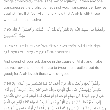
things prohibited,- there is the law of equality. If then any one
transgresses the prohibition against you, Transgress ye likewise
against him. But fear Allah, and know that Allah is with those
who restrain themselves.
(195 وَأَنفِقُواْ فِي سَبِيلِ اللّهِ وَلاَ تُلْقُواْ بِأَيْدِيكُمْ إِلَى التَّهْلُكَةِ وَأَحْسِنُوَاْ إِنَّ اللّهَ
يُحِبُّ الْمُحْسِنِينَ
আর ব্যয় কর আল্লাহর পথে, তবে নিজের জীবনকে ধ্বংসের সম্মুখীন করো না। আর মানুষের
প্রতি অনুগ্রহ কর। আল্লাহ অনুগ্রহকারীদেরকে ভালবাসেন।
And spend of your substance in the cause of Allah, and make
not your own hands contribute to (your) destruction; but do
good; for Allah loveth those who do good.
(196 وَأَتِمُّواْ الْحَجَّ وَالْعُمْرَةَ لِلّهِ فَإِنْ أُحْصِرْتُمْ فَمَا اسْتَيْسَرَ مِنَ الْهَدْيِ وَلاَ
تَحْلِقُواْ رُؤُوسَكُمْ حَتَّى يَبْلُغَ الْهَدْيُ مَحِلَّهُ فَمَن كَانَ مِنكُم مَّرِيضاً أَوْ بِهِ أَذًى
مِّن رَّأْسِهِ فَفِدْيَةٌ مِّن صِيَامٍ أَوْ صَدَقَةٍ أَوْ نُسُكٍ فَإِذَا أَمِنتُمْ فَمَن تَمَتَّعَ بِالْعُمْرَةِ
إِلَى الْحَجِّ فَمَا اسْتَيْسَرَ مِنَ الْهَدْيِ فَمَن لَّمْ يَجِدْ فَصِيَامُ ثَلاثَةِ أَيَّامٍ فِي الْحَجِّ
وَسَبْعَةٍ إِذَا رَجَعْتُمْ تِلْكَ عَشَرَةٌ كَامِلَةٌ ذَلِكَ لِمَن لَّمْ يَكُنْ أَهْلُهُ حَاضِرِي الْمَسْجِدِ