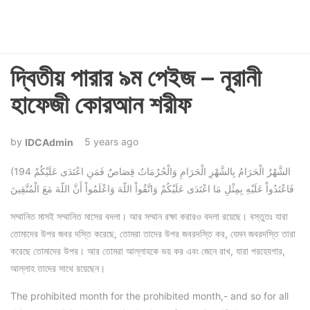
দ্বিতীয় পারার ৯ম পেইজ – নূরানী
হাফেজী কোরআন শরীফ
5 years ago
IDCAdmin
(194 الشَّهْرُ الْحَرَامُ بِالشَّهْرِ الْحَرَامِ وَالْحُرُمَاتُ قِصَاصٌ فَمَنِ اعْتَدَى عَلَيْكُمْ
فَاعْتَدُواْ عَلَيْهِ بِمِثْلِ مَا اعْتَدَى عَلَيْكُمْ وَاتَّقُواْ اللّهَ وَاعْلَمُواْ أَنَّ اللّهَ مَعَ الْمُتَّقِينَ
সম্মানিত মাসই সম্মানিত মাসের বদলা। আর সম্মান রক্ষা করারও বদলা রয়েছে। বস্তুতঃ যারা
তোমাদের উপর জবর দস্তি করেছে, তোমরা তাদের উপর জবরদস্তি কর, যেমন জবরদস্তি তারা
করেছে তোমাদের উপর। আর তোমরা আল্লাহকে ভয় কর এবং জেনে রাখ, যারা পরহেযগার,
আল্লাহ তাদের সাথে রয়েছেন।
The prohibited month for the prohibited month,- and so for all