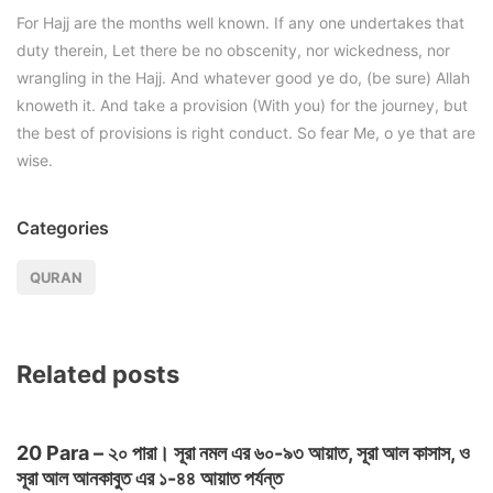
For Hajj are the months well known. If any one undertakes that
duty therein, Let there be no obscenity, nor wickedness, nor
wrangling in the Hajj. And whatever good ye do, (be sure) Allah
knoweth it. And take a provision (With you) for the journey, but
the best of provisions is right conduct. So fear Me, o ye that are
wise.
Categories
QURAN
Related posts
20 Para – ২০ পারা। সূরা নমল এর ৬০-৯৩ আয়াত, সূরা আল কাসাস, ও
সূরা আল আনকাবুত এর ১-৪৪ আয়াত পর্যন্ত