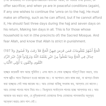
offer sacrifice; and when ye are in peaceful conditions (again),
if any one wishes to continue the ‘umra on to the hajj, He must
make an offering, such as he can afford, but if he cannot afford
it, He should fast three days during the hajj and seven days on
his return, Making ten days in all. This is for those whose
household is not in (the precincts of) the Sacred Mosque. And
fear Allah, and know that Allah Is strict in punishment.
(197 الْحَجُّ أَشْهُرٌ مَّعْلُومَاتٌ فَمَن فَرَضَ فِيهِنَّ الْحَجَّ فَلاَ رَفَثَ وَلاَ فُسُوقَ وَلاَ
جِدَالَ فِي الْحَجِّ وَمَا تَفْعَلُواْ مِنْ خَيْرٍ يَعْلَمْهُ اللّهُ وَتَزَوَّدُواْ فَإِنَّ خَيْرَ الزَّادِ
التَّقْوَى وَاتَّقُونِ يَا أُوْلِي الأَلْبَابِ
হজ্জ্বে কয়েকটি মাস আছে সুবিদিত। এসব মাসে যে লোক হজ্জ্বের পরিপূর্ণ নিয়ত করবে, তার
পক্ষে স্ত্রীও সাথে নিরাভরণ হওয়া জায়েজ নয়। না অশোভন কোন কাজ করা, না ঝাগড়া-বিবাদ
করা হজ্জ্বের সেই সময় জায়েজ নয়। আর তোমরা যাকিছু সৎকাজ কর, আল্লাহ তো জানেন।
আর তোমরা পাথেয় সাথে নিয়ে নাও। নিঃসন্দেহে সর্বোত্তম পাথেয় হচ্ছে আল্লাহর ভয়। আর
আমাকে ভয় করতে থাক, হে বুদ্ধিমানগন! তোমাদের উপর তোমাদের পালনকর্তার অনুগ্রহ
অন্বেষণ করায় কোন পাপ নেই।