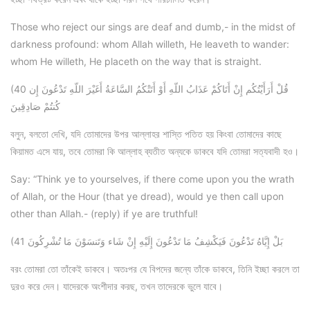
Those who reject our sings are deaf and dumb,- in the midst of
darkness profound: whom Allah willeth, He leaveth to wander:
whom He willeth, He placeth on the way that is straight.
(40 قُلْ أَرَأَيْتُكُم إِنْ أَتَاكُمْ عَذَابُ اللّهِ أَوْ أَتَتْكُمُ السَّاعَةُ أَغَيْرَ اللّهِ تَدْعُونَ إِن
كُنتُمْ صَادِقِينَ
বলুন, বলতো দেখি, যদি তোমাদের উপর আল্লাহর শাস্তি পতিত হয় কিংবা তোমাদের কাছে
কিয়ামত এসে যায়, তবে তোমরা কি আল্লাহ ব্যতীত অন্যকে ডাকবে যদি তোমরা সত্যবাদী হও।
Say: “Think ye to yourselves, if there come upon you the wrath
of Allah, or the Hour (that ye dread), would ye then call upon
other than Allah.- (reply) if ye are truthful!
(41 بَلْ إِيَّاهُ تَدْعُونَ فَيَكْشِفُ مَا تَدْعُونَ إِلَيْهِ إِنْ شَاء وَتَنسَوْنَ مَا تُشْرِكُونَ
বরং তোমরা তো তাঁকেই ডাকবে। অতঃপর যে বিপদের জন্যে তাঁকে ডাকবে, তিনি ইচ্ছা করলে তা
দুরও করে দেন। যাদেরকে অংশীদার করছ, তখন তাদেরকে ভুলে যাবে।