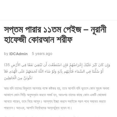
সপ্তম পারার ১১তম পেইজ – নূরানী
হাফেজী কোরআন শরীফ
5 years ago
IDCAdmin
(35 وَإِن كَانَ كَبُرَ عَلَيْكَ إِعْرَاضُهُمْ فَإِنِ اسْتَطَعْتَ أَن تَبْتَغِيَ نَفَقًا فِي الأَرْضِ
أَوْ سُلَّمًا فِي السَّمَاء فَتَأْتِيَهُم بِآيَةٍ وَلَوْ شَاء اللّهُ لَجَمَعَهُمْ عَلَى الْهُدَى فَلاَ
تَكُونَنَّ مِنَ الْجَاهِلِينَ
আর যদি তাদের বিমুখতা আপনার পক্ষে কষ্টকর হয়, তবে আপনি যদি ভূতলে কোন সুড়ঙ্গ অথবা
আকাশে কোন সিড়ি অনুসন্ধান করতে সমর্থ হন, অতঃপর তাদের কাছে কোন একটি মোজেযা
আনতে পারেন, তবে নিয়ে আসুন। আল্লাহ ইচ্ছা করলে সবাইকে সরল পথে সমবেত করতে
পারতেন। অতএব, আপনি নির্বোধদের অন্তর্ভুক্ত হবেন না।