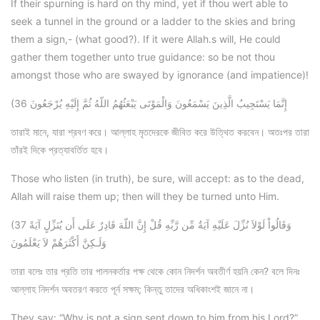
If their spurning is hard on thy mind, yet if thou wert able to
seek a tunnel in the ground or a ladder to the skies and bring
them a sign,- (what good?). If it were Allah.s will, He could
gather them together unto true guidance: so be not thou
amongst those who are swayed by ignorance (and impatience)!
(36 إِنَّمَا يَسْتَجِيبُ الَّذِينَ يَسْمَعُونَ وَالْمَوْتَى يَبْعَثُهُمُ اللّهُ ثُمَّ إِلَيْهِ يُرْجَعُونَ
তারাই মানে, যারা শ্রবণ করে। আল্লাহ মৃতদেরকে জীবিত করে উত্থিত করবেন। অতঃপর তারা
তাঁরই দিকে প্রত্যাবর্তিত হবে।
Those who listen (in truth), be sure, will accept: as to the dead,
Allah will raise them up; then will they be turned unto Him.
(37 وَقَالُواْ لَوْلاَ نُزِّلَ عَلَيْهِ آيَةٌ مِّن رَّبِّهِ قُلْ إِنَّ اللّهَ قَادِرٌ عَلَى أَن يُنَزِّلٍ آيَةً
وَلَـكِنَّ أَكْثَرَهُمْ لاَ يَعْلَمُونَ
তারা বলেঃ তার প্রতি তার পালনকর্তার পক্ষ থেকে কোন নিদর্শন অবতীর্ণ হয়নি কেন? বলে দিনঃ
আল্লাহ নিদর্শন অবতরণ করতে পূর্ন সক্ষম; কিন্তু তাদের অধিকাংশই জানে না।
They say: “Why is not a sign sent down to him from his Lord?”