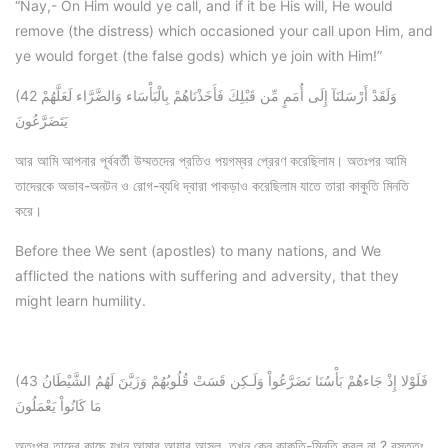
“Nay,- On Him would ye call, and if it be His will, He would
remove (the distress) which occasioned your call upon Him, and
ye would forget (the false gods) which ye join with Him!”
(42 وَلَقَدْ أَرْسَلنَآ إِلَى أُمَمٍ مِّن قَبْلِكَ فَأَخَذْنَاهُمْ بِالْبَأْسَاء وَالضَّرَّاء لَعَلَّهُمْ
يَتَضَرَّعُونَ
আর আমি আপনার পূর্ববর্তী উম্মতদের প্রতিও পয়গম্বর প্রেরণ করেছিলাম। অতঃপর আমি
তাদেরকে অভাব-অনটন ও রোগ-ব্যধি দ্বারা পাকড়াও করেছিলাম যাতে তারা কাকুতি মিনতি
করে।
Before thee We sent (apostles) to many nations, and We
afflicted the nations with suffering and adversity, that they
might learn humility.
(43 فَلَوْلا إِذْ جَاءهُمْ بَأْسُنَا تَضَرَّعُواْ وَلَـكِن قَسَتْ قُلُوبُهُمْ وَزَيَّنَ لَهُمُ الشَّيْطَانُ
مَا كَانُواْ يَعْمَلُونَ
অতঃপর তাদের কাছে যখন আমার আযাব আসল, তখন কেন কাকুতি-মিনতি করল না ? বস্তুতঃ