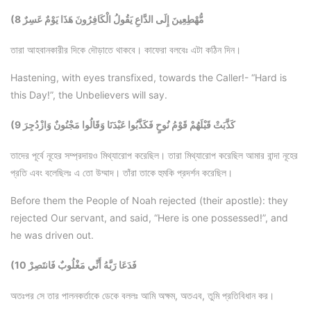
(8 مُّهْطِعِينَ إِلَى الدَّاعِ يَقُولُ الْكَافِرُونَ هَذَا يَوْمٌ عَسِرٌ
তারা আহবানকারীর দিকে দৌড়াতে থাকবে। কাফেরা বলবেঃ এটা কঠিন দিন।
Hastening, with eyes transfixed, towards the Caller!- “Hard is
this Day!”, the Unbelievers will say.
(9 كَذَّبَتْ قَبْلَهُمْ قَوْمُ نُوحٍ فَكَذَّبُوا عَبْدَنَا وَقَالُوا مَجْنُونٌ وَازْدُجِرَ
তাদের পূর্বে নূহের সম্প্রদায়ও মিথ্যারোপ করেছিল। তারা মিথ্যারোপ করেছিল আমার বান্দা নূহের
প্রতি এবং বলেছিলঃ এ তো উম্মাদ। তাঁরা তাকে হুমকি প্রদর্শন করেছিল।
Before them the People of Noah rejected (their apostle): they
rejected Our servant, and said, “Here is one possessed!”, and
he was driven out.
(10 فَدَعَا رَبَّهُ أَنِّي مَغْلُوبٌ فَانتَصِرْ
অতঃপর সে তার পালনকর্তাকে ডেকে বললঃ আমি অক্ষম, অতএব, তুমি প্রতিবিধান কর।