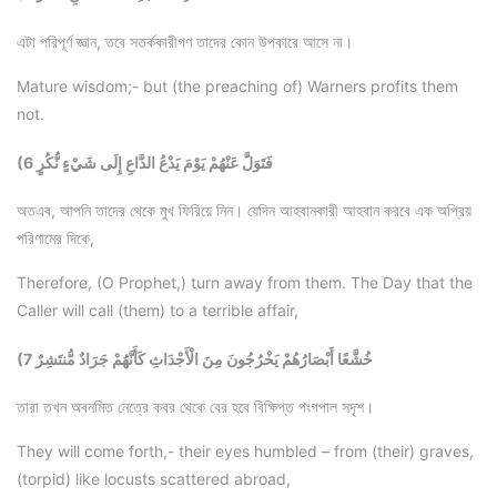
এটা পরিপূর্ণ জ্ঞান, তবে সতর্ককারীগণ তাদের কোন উপকারে আসে না।
Mature wisdom;- but (the preaching of) Warners profits them
not.
(6 فَتَوَلَّ عَنْهُمْ يَوْمَ يَدْعُ الدَّاعِ إِلَى شَيْءٍ نُّكُرٍ
অতএব, আপনি তাদের থেকে মুখ ফিরিয়ে নিন। যেদিন আহবানকারী আহবান করবে এক অপ্রিয়
পরিণামের দিকে,
Therefore, (O Prophet,) turn away from them. The Day that the
Caller will call (them) to a terrible affair,
(7 خُشَّعًا أَبْصَارُهُمْ يَخْرُجُونَ مِنَ الْأَجْدَاثِ كَأَنَّهُمْ جَرَادٌ مُّنتَشِرٌ
তারা তখন অবনমিত নেত্রে কবর থেকে বের হবে বিক্ষিপ্ত পংগপাল সদৃশ।
They will come forth,- their eyes humbled – from (their) graves,
(torpid) like locusts scattered abroad,