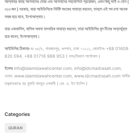
আল্লাহর কাছে আপনাদের দোয়া এবং আপনাদের সহযোগিতা প্রয়োজন, এমন কিছু ভাই ও বোন (
৩১৩ জন ) দরকার, যারা আইডিসিকে নির্দিষ্ট অংকের সাহায্য করবেন, তাহলে এই পথ চলা অনেক
সহজ হয়ে যাবে, ইংশাআল্লাহ।
যারা এককালিন, মাসিক অথবা বাৎসরিক সাহায্য করবেন, তারা আইডিসির মুল টিমের অন্তর্ভুক্ত
হয়ে যাবেন, ইংশাআল্লাহ।
আইডিসির ঠিকানাঃ
খঃ ৬৫/৫, শাহজাদপুর, গুলশান, ঢাকা -১২১২, মোবাইলঃ +88 01609
820 094, +88 01716 988 953 ( নগদ/বিকাশ পার্সোনাল )
ইমেলঃ
info@islamidawahcenter.com, info@idcmadrasah.com,
ওয়েব: www.islamidawahcenter.com, www.idcmadrasah.com সার্বিক
তত্ত্বাবধানেঃ হাঃ মুফতি মাহবুব ওসমানী ( এম. এ. ইন ইংলিশ )
Categories
QURAN