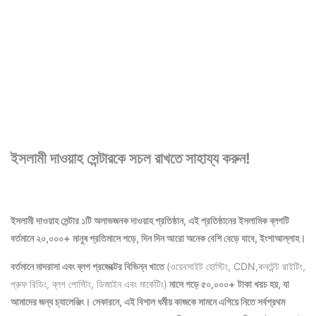
ইসলামী দাওয়াহ সেন্টারকে সচল রাখতে সাহায্য করুন!
ইসলামী দাওয়াহ সেন্টার ১টি অলাভজনক দাওয়াহ প্রতিষ্ঠান, এই প্রতিষ্ঠানের ইসলামিক ব্লগটি
বর্তমানে ২০,০০০+ মানুষ প্রতিমাসে পড়ে, দিন দিন আরো অনেক বেশি বেড়ে যাবে, ইংশাআল্লাহ।
বর্তমানে মাদরাসা এবং ব্লগ প্রজেক্টের বিভিন্ন খাতে
(ওয়েবসাইট হোস্টিং, CDN,কনটেন্ট রাইটিং,
প্রুফ রিডিং, ব্লগ পোস্টিং, ডিজাইন এবং মার্কেটিং)
মাসে গড়ে ৫০,০০০+ টাকা খরচ হয়, যা
আমাদের জন্য চ্যালেঞ্জিং। সেকারনে, এই বিশাল ধর্মীয় কাজকে সামনে এগিয়ে নিতে সর্বপ্রথম