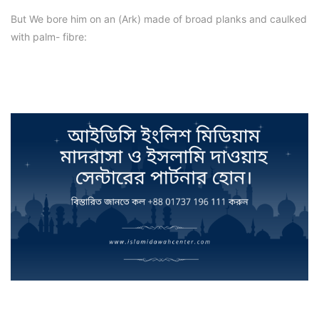
But We bore him on an (Ark) made of broad planks and caulked
with palm- fibre: