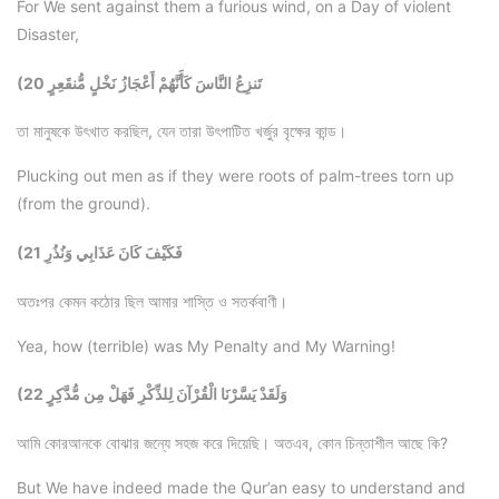
For We sent against them a furious wind, on a Day of violent
Disaster,
(20 تَنزِعُ النَّاسَ كَأَنَّهُمْ أَعْجَازُ نَخْلٍ مُّنقَعِرٍ
তা মানুষকে উৎখাত করছিল, যেন তারা উৎপাটিত খর্জুর বৃক্ষের কান্ড।
Plucking out men as if they were roots of palm-trees torn up
(from the ground).
(21 فَكَيْفَ كَانَ عَذَابِي وَنُذُرِ
অতঃপর কেমন কঠোর ছিল আমার শাস্তি ও সতর্কবাণী।
Yea, how (terrible) was My Penalty and My Warning!
(22 وَلَقَدْ يَسَّرْنَا الْقُرْآنَ لِلذِّكْرِ فَهَلْ مِن مُّدَّكِرٍ
আমি কোরআনকে বোঝার জন্যে সহজ করে দিয়েছি। অতএব, কোন চিন্তাশীল আছে কি?
But We have indeed made the Qur’an easy to understand and