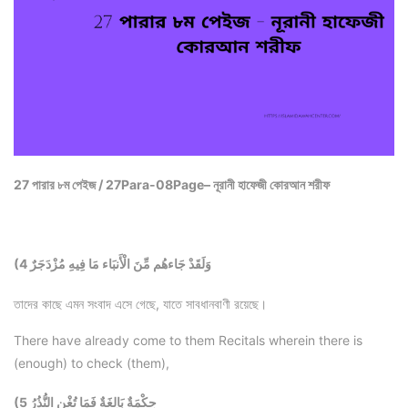
27 পারার ৮ম পেইজ / 27Para-08Page– নূরানী হাফেজী কোরআন শরীফ
(4 وَلَقَدْ جَاءهُم مِّنَ الْأَنبَاء مَا فِيهِ مُزْدَجَرٌ
তাদের কাছে এমন সংবাদ এসে গেছে, যাতে সাবধানবাণী রয়েছে।
There have already come to them Recitals wherein there is
(enough) to check (them),
(5 حِكْمَةٌ بَالِغَةٌ فَمَا تُغْنِ النُّذُرُ