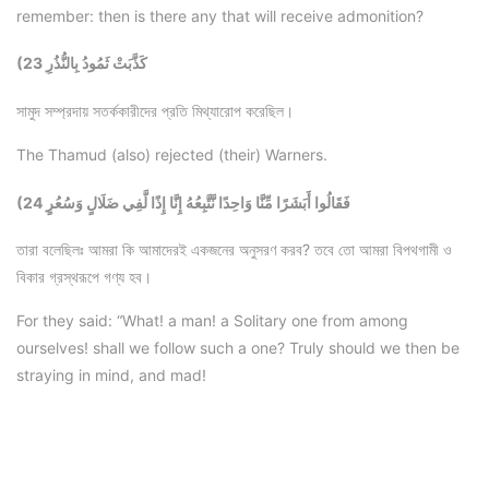
remember: then is there any that will receive admonition?
(23 كَذَّبَتْ ثَمُودُ بِالنُّذُرِ
সামুদ সম্প্রদায় সতর্ককারীদের প্রতি মিথ্যারোপ করেছিল।
The Thamud (also) rejected (their) Warners.
(24 فَقَالُوا أَبَشَرًا مِّنَّا وَاحِدًا نَّتَّبِعُهُ إِنَّا إِذًا لَّفِي ضَلَالٍ وَسُعُرٍ
তারা বলেছিলঃ আমরা কি আমাদেরই একজনের অনুসরণ করব? তবে তো আমরা বিপথগামী ও
বিকার গ্রস্থরূপে গণ্য হব।
For they said: “What! a man! a Solitary one from among
ourselves! shall we follow such a one? Truly should we then be
straying in mind, and mad!