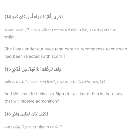
(14 تَجْرِي بِأَعْيُنِنَا جَزَاء لِّمَن كَانَ كُفِرَ
যা চলত আমার দৃষ্টি সামনে। এটা তার পক্ষ থেকে প্রতিশোধ ছিল, যাকে প্রত্যখ্যান করা
হয়েছিল।
She floats under our eyes (and care): a recompense to one who
had been rejected (with scorn)!
(15 وَلَقَد تَّرَكْنَاهَا آيَةً فَهَلْ مِن مُّدَّكِرٍ
আমি একে এক নিদর্শনরূপে রেখে দিয়েছি। অতএব, কোন চিন্তাশীল আছে কি?
And We have left this as a Sign (for all time): then is there any
that will receive admonition?
(16 فَكَيْفَ كَانَ عَذَابِي وَنُذُرِ
কেমন কঠোর ছিল আমার শাস্তি ও সতর্কবাণী।