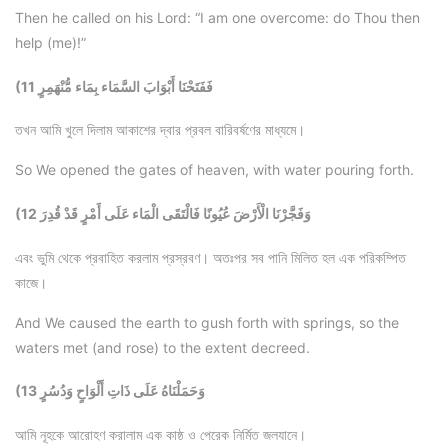
Then he called on his Lord: “I am one overcome: do Thou then
help (me)!”
(11 فَفَتَحْنَا أَبْوَابَ السَّمَاء بِمَاء مُّنْهَمِرٍ
তখন আমি খুলে দিলাম আকাশের দ্বার প্রবল বারিবর্ষণের মাধ্যমে।
So We opened the gates of heaven, with water pouring forth.
(12 وَفَجَّرْنَا الْأَرْضَ عُيُونًا فَالْتَقَى الْمَاء عَلَى أَمْرٍ قَدْ قُدِرَ
এবং ভুমি থেকে প্রবাহিত করলাম প্রস্রবণ। অতঃপর সব পানি মিলিত হল এক পরিকম্পিত
কাজে।
And We caused the earth to gush forth with springs, so the
waters met (and rose) to the extent decreed.
(13 وَحَمَلْنَاهُ عَلَى ذَاتِ أَلْوَاحٍ وَدُسُرٍ
আমি নূহকে আরোহণ করালাম এক কাষ্ঠ ও পেরেক নির্মিত জলযানে।