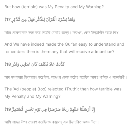
But how (terrible) was My Penalty and My Warning?
(17 وَلَقَدْ يَسَّرْنَا الْقُرْآنَ لِلذِّكْرِ فَهَلْ مِن مُّدَّكِرٍ
আমি কোরআনকে সহজ করে দিয়েছি বোঝার জন্যে। অতএব, কোন চিন্তাশীল আছে কি?
And We have indeed made the Qur’an easy to understand and
remember: then is there any that will receive admonition?
(18 كَذَّبَتْ عَادٌ فَكَيْفَ كَانَ عَذَابِي وَنُذُرِ
আদ সম্প্রদায় মিথ্যারোপ করেছিল, অতঃপর কেমন কঠোর হয়েছিল আমার শাস্তি ও সতর্কবাণী।
The ‘Ad (people) (too) rejected (Truth): then how terrible was
My Penalty and My Warning?
(19 إِنَّا أَرْسَلْنَا عَلَيْهِمْ رِيحًا صَرْصَرًا فِي يَوْمِ نَحْسٍ مُّسْتَمِرٍّ
আমি তাদের উপর প্রেরণ করেছিলাম ঝঞ্জাবায়ু এক চিরাচরিত অশুভ দিনে।