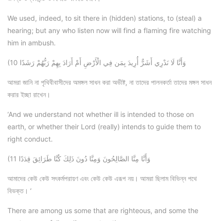
We used, indeed, to sit there in (hidden) stations, to (steal) a
hearing; but any who listen now will find a flaming fire watching
him in ambush.
(10 وَأَنَّا لَا نَدْرِي أَشَرٌّ أُرِيدَ بِمَن فِي الْأَرْضِ أَمْ أَرَادَ بِهِمْ رَبُّهُمْ رَشَدًا
আমরা জানি না পৃথিবীবাসীদের অমঙ্গল সাধন করা অভীষ্ট, না তাদের পালনকর্তা তাদের মঙ্গল সাধন
করার ইচ্ছা রাখেন।
‘And we understand not whether ill is intended to those on
earth, or whether their Lord (really) intends to guide them to
right conduct.
(11 وَأَنَّا مِنَّا الصَّالِحُونَ وَمِنَّا دُونَ ذَلِكَ كُنَّا طَرَائِقَ قِدَدًا
আমাদের কেউ কেউ সৎকর্মপরায়ণ এবং কেউ কেউ এরূপ নয়। আমরা ছিলাম বিভিন্ন পথে
বিভক্ত। ‘
There are among us some that are righteous, and some the