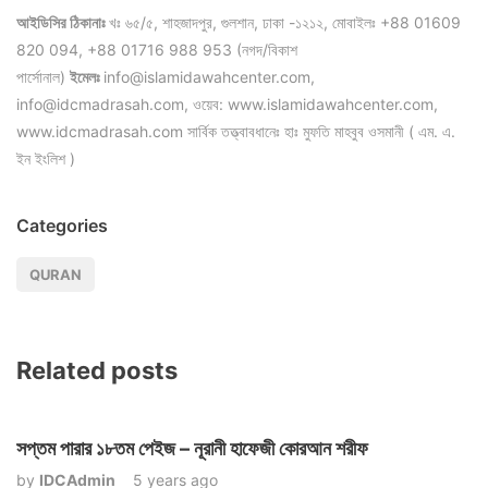
আইডিসির ঠিকানাঃ
খঃ ৬৫/৫, শাহজাদপুর, গুলশান, ঢাকা -১২১২, মোবাইলঃ +88 01609
820 094, +88 01716 988 953 (নগদ/বিকাশ
পার্সোনাল)
ইমেলঃ
info@islamidawahcenter.com,
info@idcmadrasah.com, ওয়েব: www.islamidawahcenter.com,
www.idcmadrasah.com সার্বিক তত্ত্বাবধানেঃ হাঃ মুফতি মাহবুব ওসমানী ( এম. এ.
ইন ইংলিশ )
Categories
QURAN
Related posts
সপ্তম পারার ১৮তম পেইজ – নূরানী হাফেজী কোরআন শরীফ
by
IDCAdmin
5 years ago