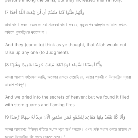
(7 وَأَنَّهُمْ ظَنُّوا كَمَا ظَنَنتُمْ أَن لَّن يَبْعَثَ اللَّهُ أَحَدًا
তারা ধারণা করত, যেমন তোমরা মানবেরা ধারণা কর যে, মৃত্যুর পর আল্লাহ তা’আলা কখনও
কাউকে পুনরুত্থিত করবেন না।
‘And they (came to) think as ye thought, that Allah would not
raise up any one (to Judgment).
(8 وَأَنَّا لَمَسْنَا السَّمَاء فَوَجَدْنَاهَا مُلِئَتْ حَرَسًا شَدِيدًا وَشُهُبًا
আমরা আকাশ পর্যবেক্ষণ করছি, অতঃপর দেখতে পেয়েছি যে, কঠোর প্রহরী ও উল্কাপিন্ড দ্বারা
আকাশ পরিপূর্ণ।
‘And we pried into the secrets of heaven; but we found it filled
with stern guards and flaming fires.
(9 وَأَنَّا كُنَّا نَقْعُدُ مِنْهَا مَقَاعِدَ لِلسَّمْعِ فَمَن يَسْتَمِعِ الْآنَ يَجِدْ لَهُ شِهَابًا رَّصَدًا
আমরা আকাশের বিভিন্ন ঘাঁটিতে সংবাদ শ্রবণার্থে বসতাম। এখন কেউ সংবাদ শুনতে চাইলে সে
জলন্ত উল্কাপিন্ড ওঁৎ পেতে থাকতে দেখে। ‘