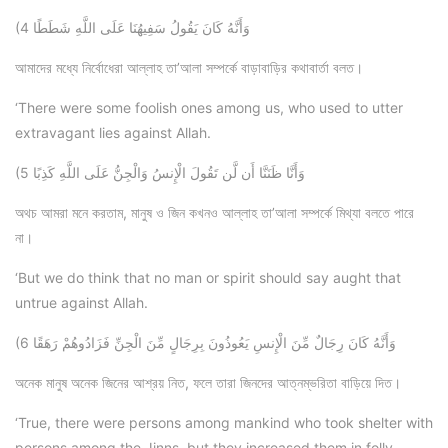
(4 وَأَنَّهُ كَانَ يَقُولُ سَفِيهُنَا عَلَى اللَّهِ شَطَطًا
আমাদের মধ্যে নির্বোধেরা আল্লাহ তা’আলা সম্পর্কে বাড়াবাড়ির কথাবার্তা বলত।
‘There were some foolish ones among us, who used to utter
extravagant lies against Allah.
(5 وَأَنَّا ظَنَنَّا أَن لَّن تَقُولَ الْإِنسُ وَالْجِنُّ عَلَى اللَّهِ كَذِبًا
অথচ আমরা মনে করতাম, মানুষ ও জিন কখনও আল্লাহ তা’আলা সম্পর্কে মিথ্যা বলতে পারে
না।
‘But we do think that no man or spirit should say aught that
untrue against Allah.
(6 وَأَنَّهُ كَانَ رِجَالٌ مِّنَ الْإِنسِ يَعُوذُونَ بِرِجَالٍ مِّنَ الْجِنِّ فَزَادُوهُمْ رَهَقًا
অনেক মানুষ অনেক জিনের আশ্রয় নিত, ফলে তারা জিনদের আত্নম্ভরিতা বাড়িয়ে দিত।
‘True, there were persons among mankind who took shelter with
persons among the Jinns, but they increased them in folly.