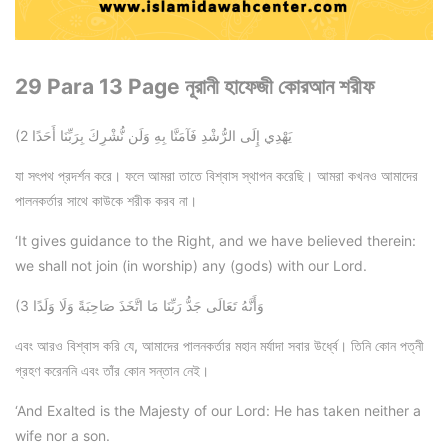
29 Para 13 Page নূরানী হাফেজী কোরআন শরীফ
(2 يَهْدِي إِلَى الرُّشْدِ فَآمَنَّا بِهِ وَلَن نُّشْرِكَ بِرَبِّنَا أَحَدًا
যা সৎপথ প্রদর্শন করে। ফলে আমরা তাতে বিশ্বাস স্থাপন করেছি। আমরা কখনও আমাদের
পালনকর্তার সাথে কাউকে শরীক করব না।
‘It gives guidance to the Right, and we have believed therein:
we shall not join (in worship) any (gods) with our Lord.
(3 وَأَنَّهُ تَعَالَى جَدُّ رَبِّنَا مَا اتَّخَذَ صَاحِبَةً وَلَا وَلَدًا
এবং আরও বিশ্বাস করি যে, আমাদের পালনকর্তার মহান মর্যাদা সবার উর্ধ্বে। তিনি কোন পত্নী
গ্রহণ করেননি এবং তাঁর কোন সন্তান নেই।
‘And Exalted is the Majesty of our Lord: He has taken neither a
wife nor a son.