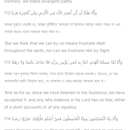
contrary: we follow divergent paths.
(12 وَأَنَّا ظَنَنَّا أَن لَّن نُّعجِزَ اللَّهَ فِي الْأَرْضِ وَلَن نُّعْجِزَهُ هَرَبًا
আমরা বুঝতে পেরেছি যে, আমরা পৃথিবীতে আল্লাহ তা’আলাকে পরাস্ত করতে পারব না এবং
পলায়ন করেও তাকে অপারক করত পরব না।
‘But we think that we can by no means frustrate Allah
throughout the earth, nor can we frustrate Him by flight.
(13 وَأَنَّا لَمَّا سَمِعْنَا الْهُدَى آمَنَّا بِهِ فَمَن يُؤْمِن بِرَبِّهِ فَلَا يَخَافُ بَخْسًا وَلَا رَهَقًا
আমরা যখন সুপথের নির্দেশ শুনলাম, তখন তাতে বিশ্বাস স্থাপন করলাম। অতএব, যে তার
পালনকর্তার প্রতি বিশ্বাস করে, সে লোকসান ও জোর-জবরের আশংকা করে না।
‘And as for us, since we have listened to the Guidance, we have
accepted it: and any who believes in his Lord has no fear, either
of a short (account) or of any injustice.
(14 وَأَنَّا مِنَّا الْمُسْلِمُونَ وَمِنَّا الْقَاسِطُونَ فَمَنْ أَسْلَمَ فَأُوْلَئِكَ تَحَرَّوْا رَشَدًا