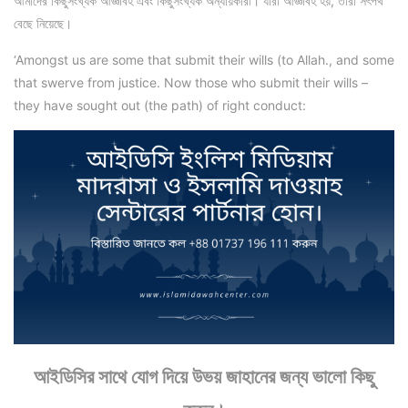
আমাদের কিছুসংখ্যক আজ্ঞাবহ এবং কিছুসংখ্যক অন্যায়কারী। যারা আজ্ঞাবহ হয়, তারা সৎপথ
বেছে নিয়েছে।
‘Amongst us are some that submit their wills (to Allah., and some
that swerve from justice. Now those who submit their wills –
they have sought out (the path) of right conduct:
আইডিসির সাথে যোগ দিয়ে উভয় জাহানের জন্য ভালো কিছু