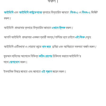
করুন।
আইডিসি
এবং
আইডিসি ফাউন্ডেশনের
ব্যপারে বিস্তারিত জানতে
লিংক০১
ও
লিংক০২
ভিজিট
করুন।
আইডিসি মাদরাসার ব্যপারে বিস্তারিত জানতে
এখানে ক্লিক
করুন।
আপনি আইডিসি মাদরাসার একজন স্থায়ী সদস্য /পার্টনার হতে চাইলে
এই লিংক
দেখুন.
আইডিসি এতীমখানা ও গোরাবা ফান্ডে
দান করে
দুনিয়া এবং আখিরাতে সফলতা অর্জন করুন।
কুরআন হাদিসের আলোকে বিভিন্ন
কঠিন রোগের
চিকিৎসা করাতে
আইডিসি
‘র
সাথে
যোগাযোগ
করুন।
ইসলামিক বিষয়ে জানতে এবং জানাতে
এই গ্রুপে
জয়েন করুন।