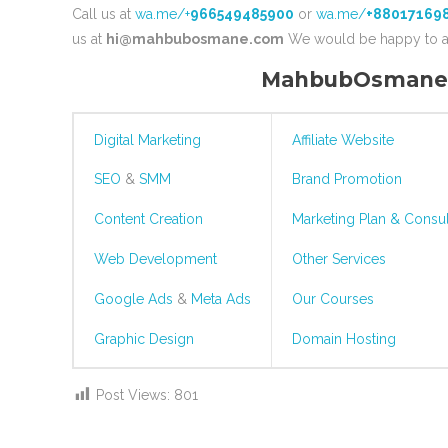
Call us at
wa.me/+
966549485900
or
wa.me/
+88017169
us at
hi@mahbubosmane.com
We would be happy to a
MahbubOsmane.c
Digital Marketing
Affiliate Website
SEO
&
SMM
Brand Promotion
Content Creation
Marketing Plan & Consul
Web Development
Other Services
Google Ads
&
Meta Ads
Our Courses
Graphic Design
Domain Hosting
Post Views:
801