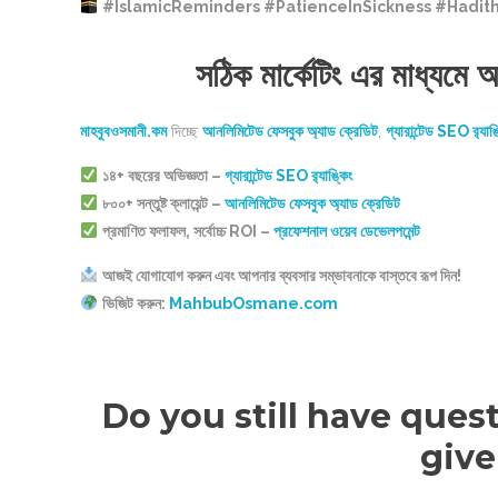
#IslamicReminders #PatienceInSickness #Hadi
সঠিক মার্কেটিং এর মাধ্যমে
মাহবুবওসমানী.কম
দিচ্ছে
আনলিমিটেড ফেসবুক অ্যাড ক্রেডিট
,
গ্যারান্টেড SEO র‍্যাঙ
১৪+ বছরের অভিজ্ঞতা –
গ্যারান্টেড SEO র‍্যাঙ্কিং
৮০০+ সন্তুষ্ট ক্লায়েন্ট –
আনলিমিটেড ফেসবুক অ্যাড ক্রেডিট
প্রমাণিত ফলাফল, সর্বোচ্চ ROI –
প্রফেশনাল ওয়েব ডেভেলপমেন্ট
আজই যোগাযোগ করুন এবং আপনার ব্যবসার সম্ভাবনাকে বাস্তবে রূপ দিন!
ভিজিট করুন:
MahbubOsmane.com
Do you still have ques
give