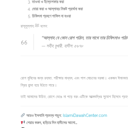
তাওবা ও ইস্তেগফার করা
দোয়া করা ও আল্লাহর নিকট প্রার্থনা করা
চিকিৎসা গ্রহণে গাফিল না হওয়া
রাসূলুল্লাহ ﷺ বলেন:
“আল্লাহ যে কোন রোগ পাঠান, তার সাথে তার চিকিৎসাও পাঠ
—
সহীহ বুখারী, হাদীস: ৫৬৭৮
রোগ মুমিনের জন্য রহমত, পরীক্ষার মাধ্যম, এবং পাপ মোচনের দরজা। একজন ঈমানদার ব
প্রিয় বান্দা হয়ে উঠতে পারে।
তাই আমাদের উচিত, রোগে ভেঙে না পড়ে বরং এটিকে আত্মশুদ্ধির সুযোগ হিসেবে গ্রহণ
আরও ইসলামি প্রবন্ধ পড়ুন:
IslamiDawahCenter.com
শেয়ার করুন, ছড়িয়ে দিন হাদীসের আলো…