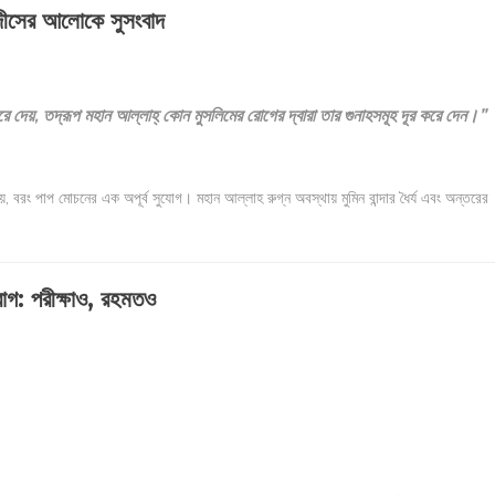
ীসের আলোকে সুসংবাদ
ে দেয়, তদ্রূপ মহান আল্লাহ্‌ কোন মুসলিমের রোগের দ্বারা তার গুনাহসমূহ দূর করে দেন।”
, বরং পাপ মোচনের এক অপূর্ব সুযোগ। মহান আল্লাহ রুগ্ন অবস্থায় মুমিন বান্দার ধৈর্য এবং অন্তরের
গ: পরীক্ষাও, রহমতও