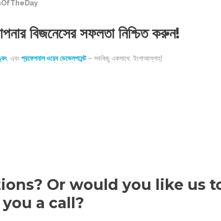
thOfTheDay
 আপনার বিজনেসের সফলতা নিশ্চিত করুন!
্কিং
, এবং
প্রফেশনাল ওয়েব ডেভেলপমেন্ট
– সবকিছু একসাথে, ইংশাআল্লাহ্‌!
tions? Or would you like us t
 you a call?