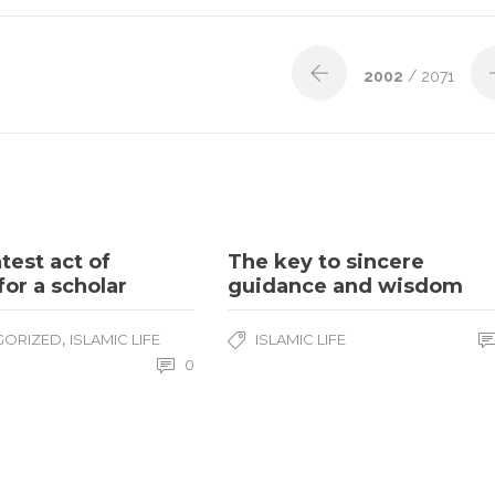
2002
/ 2071
test act of
The key to sincere
for a scholar
guidance and wisdom
,
GORIZED
ISLAMIC LIFE
ISLAMIC LIFE
0