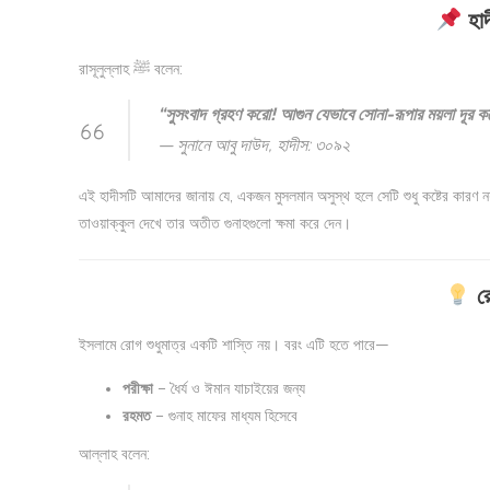
হাদ
রাসূলুল্লাহ ﷺ বলেন:
“সুসংবাদ গ্রহণ করো! আগুন যেভাবে সোনা-রূপার ময়লা দূর কর
—
সুনানে আবু দাউদ, হাদীস: ৩০৯২
এই হাদীসটি আমাদের জানায় যে, একজন মুসলমান অসুস্থ হলে সেটি শুধু কষ্টের কারণ নয়
তাওয়াক্কুল দেখে তার অতীত গুনাহগুলো ক্ষমা করে দেন।
রো
ইসলামে রোগ শুধুমাত্র একটি শাস্তি নয়। বরং এটি হতে পারে—
পরীক্ষা
– ধৈর্য ও ঈমান যাচাইয়ের জন্য
রহমত
– গুনাহ মাফের মাধ্যম হিসেবে
আল্লাহ বলেন: