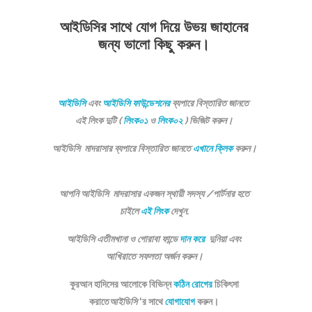
আইডিসির সাথে যোগ দিয়ে উভয় জাহানের
জন্য ভালো কিছু করুন
।
আইডিসি
এবং
আইডিসি ফাউন্ডেশনের
ব্যপারে বিস্তারিত জানতে
এই লিংক দুটি (
লিংক০১
ও
লিংক০২
) ভিজিট করুন।
আইডিসি মাদরাসার ব্যপারে বিস্তারিত জানতে
এখানে ক্লিক
করুন।
আপনি আইডিসি মাদরাসার একজন স্থায়ী সদস্য /পার্টনার হতে
চাইলে
এই লিংক
দেখুন.
আইডিসি এতীমখানা ও গোরাবা ফান্ডে
দান করে
দুনিয়া এবং
আখিরাতে সফলতা অর্জন করুন।
কুরআন হাদিসের আলোকে বিভিন্ন
কঠিন রোগের
চিকিৎসা
করাতে
আইডিসি
‘র সাথে
যোগাযোগ
করুন।