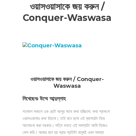
ওয়াসওয়াসাকে জয় করুন /
Conquer-Waswasa
ওয়াসওয়াসাকে জয় করুন / Conquer-
Waswasa
লিখেছেনঃ উম্মে আব্দুল্লাহ
গতকাল সকালে এক ছোট আপুর সাথে কথা হচ্ছিলো, কথা প্রসংগে
ওয়াসওয়াসার কথা উঠলো। তাই মনে হলো এই ব্যাপারটা নিয়ে
আলোচনা করা দরকার। সত্যি বলতে এই সমস্যাটা আমি নিজেও
ফেস করি। আমার মনে হয় প্রায় প্রতিটা মানুষই এমন সমস্যা