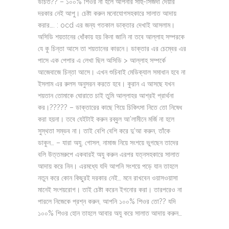
উচিত?? – ১০০% শিওর না হলে আপনার সাহু-সিজদা দেয়ার
দরকার নেই আপু। চেষ্টা করুন মনোযোগসহকারে সালাত আদায়
করার…. : ocd এর জন্য গতকাল ডাক্তার দেখাই আসলাম।
অসিডি শয়তানের ধোঁকায় হয় কিনা জানি না তবে আল্লাহ সম্পরকে
যে কু চিন্তা আসে তা শয়তানের কারনে। ডাক্তার এর চেম্বের এর
পাসে এক পেপার এ লেখা ছিল অসিডি > আল্লাহ সম্পর্কে
আজেবাজে চিন্তা আসে। এখন শুচিবাই মেডিক্যাল সমাধান হবে না
ইসলাম এর রুলস অনুসরন করতে হবে। কুরান এ আসছে যখন
শয়তান তোমাকে ঘোরাতে চাই তুমি আল্লাহর আশ্রই প্রার্থনা
কর।????? – ডাক্তারের কাছে গিয়ে চিকিৎসা নিতে তো নিষেধ
করা হয়না। তবে যেইটাই করুন রব্বুল আ’লামীনে মর্জি না হলে
সুস্থতা সম্ভব না। তাই বেশি বেশি করে দু’আ করুন, তাঁকে
ডাকুন… – যারা অযু, গোসল, নামাজ নিয়ে সংশয়ে ভুগছেন তাদের
বলি উত্তমরুপে একবারই অযু করুন এরপর যত্নসহকারে সালাত
আদায় করে নিন। এরমধ্যে যদি আপনি সংশয়ে পড়ে যান তাহলে
নতুন করে কোন কিছুরই দরকার নেই… মনে রাখবেন ওয়াসওয়াসা
মানেই সংশয়রোগ। তাই চেষ্টা করেন ইগনোর করা। তারপরেও না
পারলে নিজেকে প্রশ্ন করুন, আপনি ১০০% শিওর তো?? যদি
১০০% শিওর হোন তাহলে আবার অযু করে সালাত আদায় করুন…