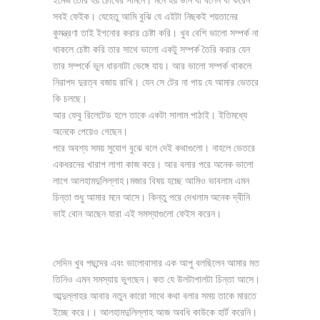
ইমেজ তৈরি হয় চোখের সামনে। মনে হয় উনি যা বলেন বা করেন
সবই ফেইক। যেহেতু আমি বুঝি যে এইটা নিছকই শয়তানের
কুমন্ত্রণা তাই ইগনোর করার চেষ্টা করি। খুব বেশি ভালো সম্পর্ক না
থাকলে চেষ্টা করি তার সাথে ভালো একটু সম্পর্ক তৈরি করার যেন
তার সম্পর্কে ভুল ধারনাটা ভেঙ্গে যায়। আর ভালো সম্পর্ক থাকলে
নিরাপদ দুরত্ব বজায় রাখি। যেন সে টের না পায় যে আমার ভেতরে
কি চলছে।
আর ফেবু রিলেটেড হলে তাকে একটা সালাম পাঠাই। ইতিমধ্যে
অনেকে পেয়েও গেছেন।
পরে অবশ্য সময় সুযোগ বুঝে বলে দেই কথাগুলো। নাহলে ভেতরে
একধরনের খারাপ লাগা কাজ করে। আর বলার পরে অনেক ভালো
লাগে আলহামদুলিল্লাহ।মজার বিষয় হচ্ছে আমিও ভাবলাম এমন
চিন্তা শুধু আমার মনে আসে। কিন্তু পরে দেখলাম অনেক দ্বীনি
ভাই বোন আছেন যারা এই সমস্যাগুলো ফেইস করেন।
সেদিন খুব পছন্দের এবং ভালোবাসার এক আপু বলছিলেন আমার মত
তিনিও এমন সমস্যায় ভুগছেন। কত যে উলটাপালটা চিন্তা আসে।
আব্দুল্লাহর আবার নতুন কারো সাথে কথা বলার সময় তাকে মারতে
ইচ্ছে করে।। আলহামদুলিল্লাহ আজ অবধি কাউকে হার্ট করেনি।