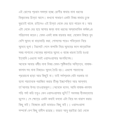
এই রোগের প্রধান সমস্যা হচ্ছে রোগীর মাথায় নানা ধরনের
বিব্রতকর চিন্তা আসে। কখনো সাধারণ একটা বিষয় মাথায় ঢুকে
ঘুরতেই থাকে, চাইলেও এই চিন্তা থেকে বের হতে পারেন না। আর
এটা থেকে বের হয়ে আসার জন্য নানা ধরনের অস্বাভাবিক কর্মকাণ্ড
পরিচালনা করেন। যেমন একই কাজ বারবার করা, যেকোন বিষয়ে খুব
বেশি সন্দেহ বা বাড়াবাড়ি করা, গোসলের পরেও পবিত্রতা নিয়ে
সন্দেহে ভুগা। টয়লেটে গেলে নাপাকি নিয়ে সন্দেহের ফলে মাত্রাধিক
সময় লাগানো।অন্যের ব্যাপারে সন্দেহ ও বাজে ধারনা তৈরি হওয়া
ইত্যাদি।এগুলো সবই ওয়াসওয়াসার অংশবিশেষ।
অনেকে আবার ধর্মীয় নানা বিষয় যেমন-স্মৃষ্টিকর্তার অস্তিত্ব, নামাজ-
কালাম সহ নানা বিষয়েও সন্দেহ তৈরি হয়। এগুলো শয়তানের
প্ররোচনা ছাড়া আর কিছুই না। তাই সর্বপ্রথম যেটা দরকার তা
হলো শয়তানকে পরাজিত করার তীব্র ইচ্ছাশক্তি আর আল্লাহ
তা’আলার উপর তাওয়াক্কুল।।অনেকে বলেন, আমি নামাজ-কালাম
পড়ি পর্দা করি তবুও কেন ওয়াসওয়াসায় ভুগি?? সবসময় হীনমন্নতায়
ভুগেন। সে ক্ষেত্রে একটা কথাই বলবো এটা নিয়ে মন খারাপ করার
কিছু নাই। নিজেকে ছোট ভাবারও কিছু নাই।। ওয়াসওয়াসা
সম্পর্কে বেশ কিছু হাদীস রয়েছে। হযরত আবু হুরাইরা (রা) থেকে