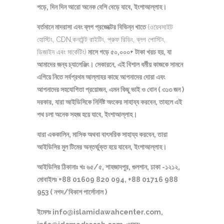
পড়ে, দিন দিন আরো অনেক বেশি বেড়ে যাবে, ইংশাআল্লাহ।
বর্তমানে মাদরাসা এবং ব্লগ প্রজেক্টের বিভিন্ন খাতে
(ওয়েবসাইট
হোস্টিং, CDN,কনটেন্ট রাইটিং, প্রুফ রিডিং, ব্লগ পোস্টিং,
ডিজাইন এবং মার্কেটিং)
মাসে গড়ে ৫০,০০০+ টাকা খরচ হয়, যা
আমাদের জন্য চ্যালেঞ্জিং। সেকারনে, এই বিশাল ধর্মীয় কাজকে সামনে
এগিয়ে নিতে সর্বপ্রথম আল্লাহর কাছে আপনাদের দোয়া এবং
আপনাদের সহযোগিতা প্রয়োজন, এমন কিছু ভাই ও বোন ( ৩১৩ জন )
দরকার, যারা আইডিসিকে নির্দিষ্ট অংকের সাহায্য করবেন, তাহলে এই
পথ চলা অনেক সহজ হয়ে যাবে, ইংশাআল্লাহ।
যারা এককালিন, মাসিক অথবা বাৎসরিক সাহায্য করবেন, তারা
আইডিসির মুল টিমের অন্তর্ভুক্ত হয়ে যাবেন, ইংশাআল্লাহ।
আইডিসির ঠিকানাঃ খঃ ৬৫/৫, শাহজাদপুর, গুলশান, ঢাকা -১২১২,
মোবাইলঃ +88 01609 820 094, +88 01716 988
953 ( নগদ/বিকাশ পার্সোনাল )
ইমেলঃ info@islamidawahcenter.com,