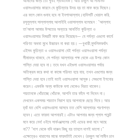
আমাদের জন্য তো খুবই স্বাভাবিক। আর রব্বুল আ’লামীনও
ওয়াসওয়াসার কারনে যে কুচিন্তার উদয় হয় তা মাফ করে দিছেন।
এর ফলে কোন গুনাহ হবে না ইনশাআল্লাহ।হাদিসটি খেয়াল করি,
রসুলুল্লাহ সাল্লাল্লাহু আলাইহি ওয়াসাল্লাম বলেছেন : “আল্লাহ
তা’আলা আমার উম্মতের অন্তরে আবর্তিত কুচিন্তা ও
ওয়াসওয়াসার বিষয়টি মাফ করে দিয়েছেন— যে পর্যন্ত এগুলো কার্যে
পরিণত অথবা মুখে উচ্চারন না করা হয়। —বুখারী,মুসলিমঅর্থাৎ
এইসব কুচিন্তা ও ওয়াসওয়াসা যেই পর্যন্ত ওয়াসওয়াসা পর্যন্ত
সীমাবদ্ধ থাকবে, সে পর্যন্ত আল্লাহর পক্ষ থেকে এর উপর কোন
শাস্তি দেয়া হবে না। তবে যখন এইগুলা ওয়াসওয়াসার পর্যায়
অতিক্রম করে কথা বা কাজে পরিনত হয়ে যায়, তখন এগুলোর জন্য
শাস্তি দেয়া হবে।তাই যতই ওয়াসওয়াসা আসুক। সেগুলো ইগনোর
করেন। এমনকি অন্য কাউকে বলা থেকেও বিরত থাকেন।
শয়তানকে খোঁচাচ্ছে খোঁচাক, আপনি তার ফাঁদে পা দিবেন না।
দেখবেন একসময় শয়তান নিরাশ হয়ে আপনাকে ছেড়ে দিবে। আর
হ্যাঁ যত বেশি ওয়াসওয়াসা আসবে তত বেশি আল্লাহর শরণাপন্ন
হবেন। এতে ফায়দা আপনারই। এটাও আপনার জন্য প্লাস পয়েন্ট
মনে করে নেন! ওইযে সার্ফএক্সেলের সেই এডের কথা মনে আছে
না?? “দাগ থেকে যদি দারুন কিছু হয় তাহলে দাগই ভালো।”
এক্ষেত্রেও খারাপের মাঝে ফায়দাটাই দেখেন। (রব্বুল আ’লামীন চান