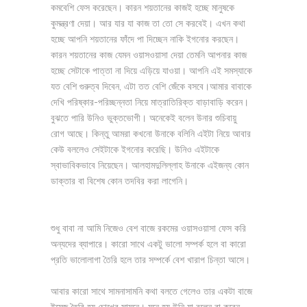
কমবেশি ফেস করেছেন। কারন শয়তানের কাজই হচ্ছে মানুষকে
কুমন্ত্রণা দেয়া। আর যার যা কাজ তা তো সে করবেই। এখন কথা
হচ্ছে আপনি শয়তানের ফাঁদে পা দিচ্ছেন নাকি ইগনোর করছেন।
কারন শয়তানের কাজ যেমন ওয়াসওয়াসা দেয়া তেমনি আপনার কাজ
হচ্ছে সেটাকে পাত্তা না দিয়ে এড়িয়ে যাওয়া। আপনি এই সমস্যাকে
যত বেশি গুরুত্ব দিবেন, এটা তত বেশি জেঁকে বসবে।আমার বাবাকে
দেখি পরিষ্কার-পরিচ্ছন্নতা নিয়ে মাত্রাতিরিক্ত বাড়াবাড়ি করেন।
বুঝতে পারি উনিও ভুক্তভোগী। অনেকেই বলেন উনার শুচিবায়ু
রোগ আছে। কিন্তু আমরা কখনো উনাকে বলিনি এইটা নিয়ে আবার
কেউ বললেও সেইটাকে ইগনোর করেছি। উনিও এইটাকে
স্বাভাবিকভাবে নিয়েছেন। আলহামদুলিল্লাহ উনাকে এইজন্য কোন
ডাক্তার বা বিশেষ কোন তদবির করা লাগেনি।
শুধু বাবা না আমি নিজেও বেশ বাজে রকমের ওয়াসওয়াসা ফেস করি
অন্যদের ব্যাপারে। কারো সাথে একটু ভালো সম্পর্ক হলে বা কারো
প্রতি ভালোলাগা তৈরি হলে তার সম্পর্কে বেশ খারাপ চিন্তা আসে।
আবার কারো সাথে সামনাসামনি কথা বলতে গেলেও তার একটা বাজে