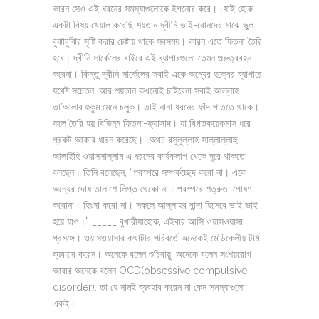
কারন সেও এই ধরনের সমস্যাগুলোকে ইগনোর করে।।যাই হোক
একটা বিষয় খেয়াল করেছি শয়তান দ্বীনি ভাই-বোনদের মাঝে ভুল
বুঝাবুঝির সৃষ্টি করার চেষ্টায় থাকে সবসময়। কারন এতে ফিতনা তৈরি
হবে। দ্বীনি সার্কেলের বাইরে এই ব্যাপারগুলো তেমন গুরুত্ববহন
করেনা। কিন্তু দ্বীনি সার্কেলের সবাই একে অন্যের হক্বের ব্যাপারে
যথেষ্ট সচেতন, আর শয়তান কখনোই চাইবেনা সবাই আল্লাহ
তা’আলার হুকুম মেনে চলুক। তাই নানা ধরনের ফাঁদ পাততে থাকে।
ফলে তৈরি হয় বিভিন্ন ফিতনা-ফ্যাসাদ। যা বিগতকয়েকমাস ধরে
প্রকট আকার ধারন করেছে।।অথচ রসুলুল্লাহ সাল্লাল্লাহু
আলাইহি ওয়াসসাল্লাম এ ধরনের কার্যকলাপ থেকে দূরে থাকতে
বলছেন। তিনি বলেছেন, “পরস্পরে সম্পর্কচ্ছেদ করো না। একে
অন্যের দোষ তালাশে লিপ্ত থেকো না। পরস্পরে শত্রুতা পোষণ
করোনা। হিংসা করো না। সকলে আল্লাহর বান্দা হিসেবে ভাই ভাই
হয়ে যাও।” _____ বুখারীযাহোক, এইবার আসি ওয়াসওয়াসা
প্রসঙ্গে। ওয়াসওয়াসার কথাটার পরিবর্তে অনেকেই মেডিকেলীয় টার্ম
ব্যবহার করেন। অনেকে বলেন শুচিবায়ু, অনেকে বলেন সংশয়রোগ
আবার অনেকে বলেন OCD(obsessive compulsive
disorder). তা যে নামই ব্যবহার করেন না কেন সমস্যাগুলো
একই।