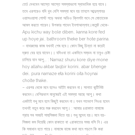
তো) দেখবেন আস্তে আস্তে সমস্যাগুলো স্বাভাবিক হয়ে যাবে।
তবে এরপরেও যদি খুব বেশি সমস্যা মনে হয় তাহলে আব্দুল্লাহর
ওয়াসওয়াসা পোস্ট পড়ে অথবা অডিও ক্লিপটা শুনে সে মোতাবেক
আমল করতে পারেন। উপকার পাবেন ইনশাআল্লাহ।কমেন্ট থেকে-
Apu kichu way bole diben.. kanna kore fed
up hoye jai.. bathroom theke ber hote parina.
– বাথরুমের কাজ যখনই শেষ হবে। কোন কিছু চিন্তা না করেই
দ্রুত বের হয়ে যাবেন।। যদিওবা তা একদিনে সম্ভব না তবুও চেষ্টা
চালিয়ে যান আপু…. : Namaz shuru kore diye mone
hoy allahu akbar taqbir korini.. abar bhenge
dei.. pura namaze eta korini oita hoynai
cholte thake..
– এরপর থেকে মনে হলেও অইটা করবেন না। সালাত কন্টিনিউ
করবেন। বেশিরভাগ মানুষেরই এই সমস্যা আছে আপু। কথা
একটাই শুধু মনে হলে কিছুই করবেন না। যখন শতভাগ শিওর হবেন
তখনই নতুন করে শুরু করবেন আপু। : আমার ৪রাকাত নামাজে
প্রায় সব সময়ই সাহুসিজদা দিতে হয়। শুধু সন্দেহ হয়। মনে হয়-
সিজদা কম দিয়েছি কোন রাকাতে বা ২রাকাতের সময় বসি নি। এর
কি সমাধান হতে পারে। নামাজে বাজে কথা মনে পড়লে কি করা