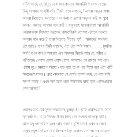
বর্নিত আছে যে, রসুলুল্লাহ সাল্লাল্লাহু আলাইহি ওয়াসাল্লামের
কিছু সংখ্যক সাহাবী তাঁর নিকট এসে বললেন, “আমরা অনেক সময়
আমরা নিজেদের অন্তরে এমন কথা ও কল্পনা অনুভব করি যা মুখে
আনাও গুরুতর অন্যায় মনে করি। রসুল্লাহ সাল্লাল্লাহু আলাইহি
ওয়াসাল্লাম জিজ্ঞাসা করলেন: বাস্তবিকই তোমরা এটাকে গুরুতর
অন্যায় মনে করো? তারা উত্তর দিলেন, হ্যাঁ। আমাদের অবস্থা
তো তাই। তখন তিনি বললেন, এটা তো স্পষ্ট ঈমান। ____মুসলিম
অর্থাৎ যখন কারও অন্তরে এই অবস্থা বিরাজ করে যে, দ্বীন ও
শরীয়তের খেলাফ কোন ওয়াসওয়াসা আসলেও সে ঘাবড়ে যায় এবং
এইটা মুখে উচ্চারণ করতেও ভয় পায়, তখন ধরে নিতে হবে এটা খাঁটি
ঈমানেরই লক্ষণ। চোর-ডাকাত সেখানেই হামলা করে, যেখানে দামী
সম্পদ আছে। এখন মনে হতে পারে ঈমানদার বান্দা হলে ওয়াসওয়াসা
কেন আসবে?
ওয়াসওয়াসা তো মুলত শয়তানের কুমন্ত্রণা। তাই ওয়াসওয়াসা আসা
স্বাভাবিক। এতে নিজের ঈমান নিয়ে যেন সংশয়ে না পড়ে যাই।
এতে শুধু হতাশাই বাড়বে আর শয়তান খুশি হবে। একবার ভেবে
দেখুন রসুল (স) এর সাহাবীদের পর্যন্ত ওয়াসওয়াসা এসেছে তাহলে