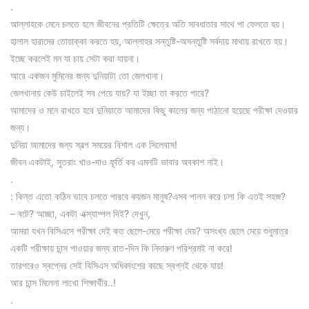
.
আল্লাহকে মেনে চলতে হলে জীবনের প্রতিটি ক্ষেত্রে অতি সাবধাতার সাথে পা ফেলতে হয়।
হালাল হারামের তোয়াক্কা করতে হয়, আল্লাহর সন্তুষ্টি-অসন্তুষ্টি সর্বদায় মাথায় রাখতে হয়।
ইচ্ছে করলেই মন যা চায় সেটা করা যায়না।
আরে একজন মুমিনের জন্য দুনিয়াটা তো জেলখানা।
জেলখানায় কেউ চাইলেই সব পেয়ে যায়? যা ইচ্ছা তা করতে পারে?
আমাদের ও মনে রাখতে হবে দুনিয়াতে আমাদের কিছু কালের জন্য পাঠানো হয়েছে পরীক্ষা দেওয়ার
জন্য।
দুনিয়া আমাদের জন্য স্বল্প সময়ের বিশাল এক সিলেবাস!
জীবন একটাই, সুতরাং খাও-দাও ফূর্তি কর এমনটি ভাবার অবকাশ নাই।
.
: কিন্ত এতো কঠিন ভাবে চলতে পারবে কয়জন মানুষ?এসব পালন করে চলা কি এতই সহজ?
– বটে? আচ্ছা, একটা এক্স্যাম্পল দিই? দেখুন,
আমরা যখন বিসিএসে পরীক্ষা দেই কত ছেলে-মেয়ে পরীক্ষা দেয়? অসংখ্য ছেলে মেয়ে শুধুমাত্র
একটি পরীক্ষায় চান্স পাওয়ার জন্য রাত-দিন কি নিদারুণ পরিশ্রমই না করে!
তারপরেও স্বপ্নের সেই বিসিএস অধিকাংশের কাছে স্বপ্নই থেকে যায়!
আর চান্স মিলেনা লাখো শিক্ষার্থীর..!
.