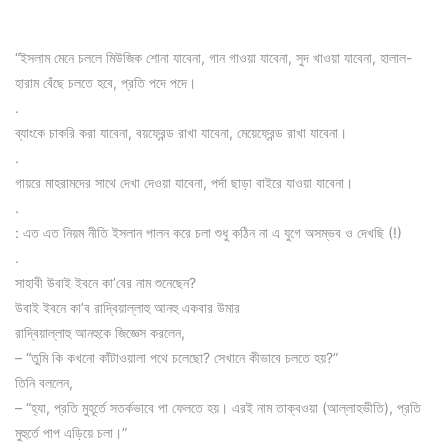
“ইসলাম মেনে চললে মিউজিক শোনা যাবেনা, গান গাওয়া যাবেনা, সুদ খাওয়া যাবেনা, হালাল-
হারাম বেঁছে চলতে হবে, প্রতি পদে পদে।
.
ব্যাংকে চাকরি করা যাবেনা, বয়ফ্রেন্ড রাখা যাবেনা, মেয়েফ্রেন্ড রাখা যাবেনা।
.
গায়রে মাহরামদের সাথে দেখা দেওয়া যাবেনা, পর্দা ছাড়া বাইরে যাওয়া যাবেনা।
.
: এত এত নিয়ম নীতি ইসলান পালন করে চলা শুধু কঠিন না এ যুগে অসম্ভব ও দেখছি (!)
.
সাহাবী উবাই ইবনে কা’বের নাম শুনেছেন?
উবাই ইবনে কা’ব রাদ্বিয়াল্লাহু আনহু একবার উমার
রাদ্বিয়াল্লাহু আনহুকে জিজ্ঞেস করলেন,
– “তুমি কি কখনো কাঁটাওয়ালা পথে চলেছো? সেখানে কীভাবে চলতে হয়?”
তিনি বললেন,
– “হ্যা, প্রতি মুহূর্তে সতর্কভাবে পা ফেলতে হয়। এরই নাম তাক্বওয়া (আল্লাহভীতি), প্রতি
মুহুর্তে পাপ এড়িয়ে চলা।”