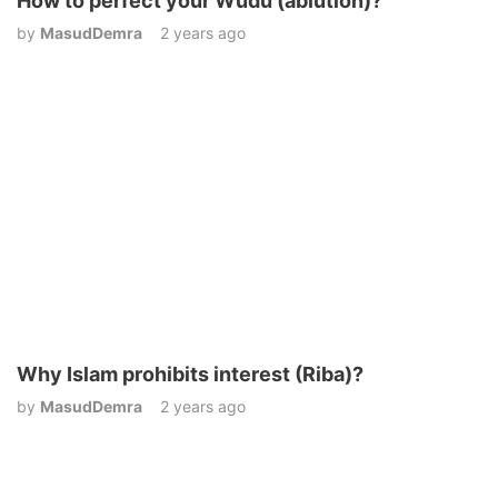
How to perfect your Wudu (ablution)?
by
MasudDemra
2 years ago
Why Islam prohibits interest (Riba)?
by
MasudDemra
2 years ago