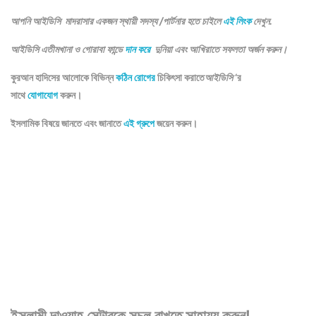
আপনি আইডিসি মাদরাসার একজন স্থায়ী সদস্য /পার্টনার হতে চাইলে
এই লিংক
দেখুন.
আইডিসি এতীমখানা ও গোরাবা ফান্ডে
দান করে
দুনিয়া এবং আখিরাতে সফলতা অর্জন করুন।
কুরআন হাদিসের আলোকে বিভিন্ন
কঠিন রোগের
চিকিৎসা করাতে
আইডিসি
‘র
সাথে
যোগাযোগ
করুন।
ইসলামিক বিষয়ে জানতে এবং জানাতে
এই গ্রুপে
জয়েন করুন।
ইসলামী দাওয়াহ সেন্টারকে সচল রাখতে সাহায্য করুন!