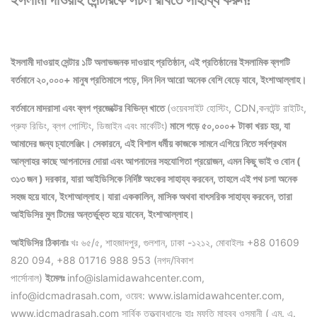
ইসলামী দাওয়াহ সেন্টার ১টি অলাভজনক দাওয়াহ প্রতিষ্ঠান, এই প্রতিষ্ঠানের ইসলামিক ব্লগটি
বর্তমানে ২০,০০০+ মানুষ প্রতিমাসে পড়ে, দিন দিন আরো অনেক বেশি বেড়ে যাবে, ইংশাআল্লাহ।
বর্তমানে মাদরাসা এবং ব্লগ প্রজেক্টের বিভিন্ন খাতে
(ওয়েবসাইট হোস্টিং, CDN,কনটেন্ট রাইটিং,
প্রুফ রিডিং, ব্লগ পোস্টিং, ডিজাইন এবং মার্কেটিং)
মাসে গড়ে ৫০,০০০+ টাকা খরচ হয়, যা
আমাদের জন্য চ্যালেঞ্জিং। সেকারনে, এই বিশাল ধর্মীয় কাজকে সামনে এগিয়ে নিতে সর্বপ্রথম
আল্লাহর কাছে আপনাদের দোয়া এবং আপনাদের সহযোগিতা প্রয়োজন, এমন কিছু ভাই ও বোন (
৩১৩ জন ) দরকার, যারা আইডিসিকে নির্দিষ্ট অংকের সাহায্য করবেন, তাহলে এই পথ চলা অনেক
সহজ হয়ে যাবে, ইংশাআল্লাহ।
যারা এককালিন, মাসিক অথবা বাৎসরিক সাহায্য করবেন, তারা
আইডিসির মুল টিমের অন্তর্ভুক্ত হয়ে যাবেন, ইংশাআল্লাহ।
আইডিসির ঠিকানাঃ
খঃ ৬৫/৫, শাহজাদপুর, গুলশান, ঢাকা -১২১২, মোবাইলঃ +88 01609
820 094, +88 01716 988 953 (নগদ/বিকাশ
পার্সোনাল)
ইমেলঃ
info@islamidawahcenter.com,
info@idcmadrasah.com, ওয়েব: www.islamidawahcenter.com,
www.idcmadrasah.com সার্বিক তত্ত্বাবধানেঃ হাঃ মুফতি মাহবুব ওসমানী ( এম. এ.