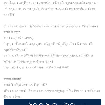
এখন চিন্তা করুন সৃষ্টির শুরু থেকে শেষ পর্যন্ত কোটি কোটি মানুষের মধ্যে একটা এক্স্যাম হবে,
সেই এক্স্যামে হাইয়েস্ট অব দ্য হাইয়েস্ট মার্ক্স যারা পাবে, তারাই তো ডানপন্থী, তারাই তো
জান্নাতী।
.
এত বড় একটা এক্স্যাম, তার প্রিপারেশান নেওয়া কি সত্যিই খুব সহজ হওয়া উচিৎ? আমাদের
বিবেক কী বলে?
আবার ধরুন, হাদীসে এসেছে,
“সমুদ্রের পানিতে একটি আঙ্গুল ডুবালে যতটুকু পানি ওঠে, ঐটুকু দুনিয়ার জীবন আর বাকি
সমুদ্রটাই আখিরাত।”
তার মানে, এই এক ফোঁটা পানিসম জীবন আপনি কীভাবে ব্যবহার করলেন, তার ভিত্তিতে
নির্ধারিত হবে আপনার সমুদ্রসম জীবনের আবাস।
তাহলে এই পানিটুকুর ব্যবহার কী পরিমাণ সতর্কভাবে করা উচিৎ?
.
আল্লহু আকবার!
আমরা কি সত্যিই তেমন করে চিন্তা করি?
দুনিয়ার এ অল্প কয়েকটা দিন কোন ভাবে আল্লাহর আনুগত্যে কাটিয়ে দিতে পারার মাঝেই রয়েছে
জীবনের সার্থকতা..