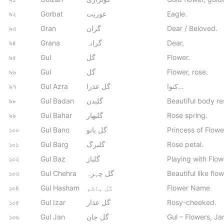
৯২
Gorbat
غوربت
Eagle.
৯৩
Gran
گران
Dear / Beloved.
৯৪
Grana
گرانہ
Dear,
৯৫
Gul
گل
Flower.
৯৬
Gul
گل
Flower, rose.
৯৭
Gul Azra
گل عذرا
کنوا…
৯৮
Gul Badan
گلبدن
Beautiful body r
৯৯
Gul Bahar
گلبھار
Rose spring.
১০০
Gul Bano
گل بانو
Princess of Flowe
১০১
Gul Barg
گلبرگ
Rose petal.
১০২
Gul Baz
گلباز
Playing with Flow
১০৩
Gul Chehra
گل چہرہ
Beautiful like flo
১০৪
Gul Hasham
گل ہاشم
Flower Name
১০৫
Gul Izar
گل عذار
Rosy-cheeked.
১০৬
Gul Jan
گل جان
Gul – Flowers, Jan