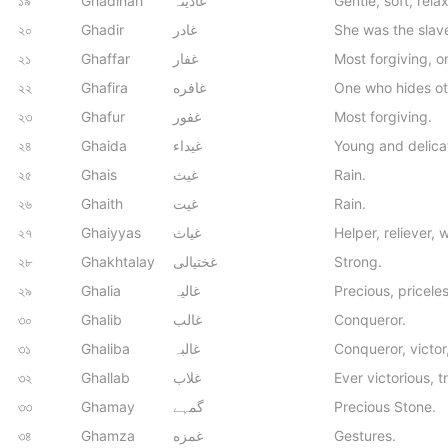
১৯
Ghadinah
غادينہ
Gentle, soft, rela
২০
Ghadir
غادر
She was the slav
২১
Ghaffar
غفار
Most forgiving, o
২২
Ghafira
غافره
One who hides oth
২৩
Ghafur
غفور
Most forgiving.
২৪
Ghaida
غیداء
Young and delicat
২৫
Ghais
غیث
Rain.
২৬
Ghaith
غیت
Rain.
২৭
Ghaiyyas
غیاث
Helper, reliever, 
২৮
Ghakhtalay
غختیالی
Strong.
২৯
Ghalia
غالیہ
Precious, pricele
৩০
Ghalib
غالب
Conqueror.
৩১
Ghaliba
غالبہ
Conqueror, victor
৩২
Ghallab
غلاب
Ever victorious, 
৩৩
Ghamay
گمہے
Precious Stone.
৩৪
Ghamza
غمزه
Gestures.