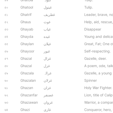
৫০
Ghatool
غیتول
Tulip.
৫১
Ghatrif
غطریف
Leader, brave, no
৫২
Ghaus
غوث
Help, aid, rescue
৫৩
Ghayab
غیاب
Disappear
৫৪
Ghayda
غیده
Young and delica
৫৫
Ghaylan
غیلان
Great, Fat; One 
৫৬
Ghayoor
غیور
Self-respecting.
৫৭
Ghazal
غزال
Gazelle, deer.
৫৮
Ghazal
غزل
A poem, ode, tal
৫৯
Ghazala
غزالہ
Gazelle, a young 
৬০
Ghazalan
غزلان
Spinner
৬১
Ghazan
غزان
Holy War Fighter.
৬২
Ghazanfar
غضنفر
Lion, title of Calip
৬৩
Ghazawan
غزوان
Warrior, a compa
৬৪
Ghazi
غازی
Conqueror, hero, 