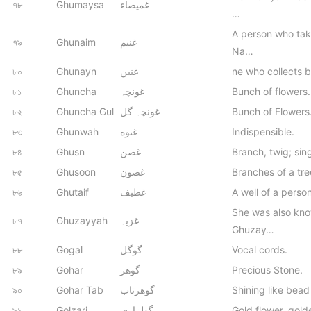
৭৮
Ghumaysa
غمیصاء
…
A person who tak
৭৯
Ghunaim
غنیم
Na…
৮০
Ghunayn
غنین
ne who collects b
৮১
Ghuncha
غونچہ
Bunch of flowers.
৮২
Ghuncha Gul
غونچہ گل
Bunch of Flowers
৮৩
Ghunwah
غنوه
Indispensible.
৮৪
Ghusn
غصن
Branch, twig; si
৮৫
Ghusoon
غصون
Branches of a tre
৮৬
Ghutaif
غطیف
A well of a person
She was also kn
৮৭
Ghuzayyah
غزیہ
Ghuzay…
৮৮
Gogal
گوگل
Vocal cords.
৮৯
Gohar
گوھر
Precious Stone.
৯০
Gohar Tab
گوھرتاب
Shining like bead
৯১
Golzari
گولزاری
Gold flower, gold