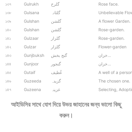
১৩৭
Gulrukh
گلرخ
Rose face.
১৩৮
Gulsana
گلثانہ
Unbelievable Flo
১৩৯
Gulshan
گلشن
A flower Garden.
১৪০
Gulshan
گلشن
Rose-garden.
১৪১
Gulzaar
گلزار
Rose-garden.
১৪২
Gulzar
گلزار
Flower-garden
১৪৩
Gunjbuksh
گنج بخش
خزان…
১৪৪
Gunjoor
گنجور
خزان…
১৪৫
Gutaif
غُطیف
A well of a person
১৪৬
Guzeeda
گزیدہ
The chosen one.
১৪৭
Guzeena
غزینہ
Selecting, Adopti
আইডিসির সাথে যোগ দিয়ে উভয় জাহানের জন্য ভালো কিছু
করুন।