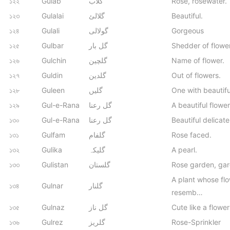
১২২
Gulab
گلاب
Rose, rosewater.
১২৩
Gulalai
گلالئ
Beautiful.
১২৪
Gulali
گولالی
Gorgeous
১২৫
Gulbar
گل بار
Shedder of flowe
১২৬
Gulchin
گلچين
Name of flower.
১২৭
Guldin
گلدین
Out of flowers.
১২৮
Guleen
گلیں
One with beautifu
১২৯
Gul-e-Rana
گل رعنا
A beautiful flower
১৩০
Gul-e-Rana
گل رعنا
Beautiful delicat
১৩১
Gulfam
گلفام
Rose faced.
১৩২
Gulika
گلیکہ
A pearl.
১৩৩
Gulistan
گلستان
Rose garden, gar
A plant whose fl
১৩৪
Gulnar
گلنار
resemb…
১৩৫
Gulnaz
گل ناز
Cute like a flower
১৩৬
Gulrez
گلریز
Rose-Sprinkler