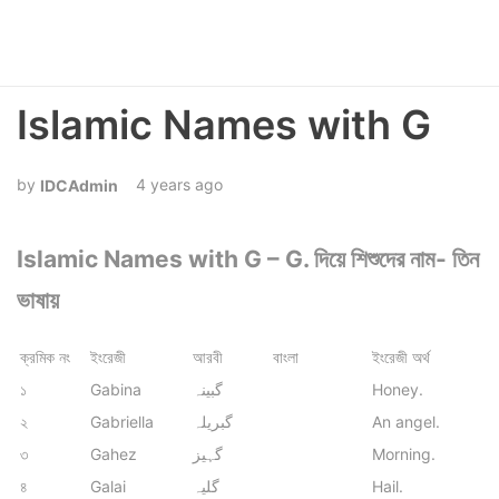
Islamic Names with G
4 years ago
IDCAdmin
Islamic Names with G – G. দিয়ে শিশুদের নাম- তিন
ভাষায়
ক্রমিক নং
ইংরেজী
আরবী
বাংলা
ইংরেজী অর্থ
১
Gabina
گبینہ
Honey.
২
Gabriella
گبریلہ
An angel.
৩
Gahez
گہیز
Morning.
৪
Galai
گلیہ
Hail.