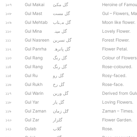
১০৭
Gul Makai
گل مکئ
Heroine of Famou
১০৮
Gul Mast
گل مست
Gul – Flowers, Ma
১০৯
Gul Mehtab
گل مہتاب
Moon like flower.
১১০
Gul Mina
گل مينہ
Lovely Flower.
১১১
Gul Nasreen
گل نسرین
Forest Flower.
১১২
Gul Panrha
گل پانرھہ
Flower Petal.
১১৩
Gul Rang
گل رنگ
Colour of Flowers
১১৪
Gul Rang
گل رنگ
Rose-coloured.
১১৫
Gul Ru
گل رو
Rosy-faced.
১১৬
Gul Rukh
گل رخ
Rose-face.
১১৭
Gul Warin
گل ورين
Derived from Gul
১১৮
Gul Yar
گل يار
Loving Flowers.
১১৯
Gul Zaman
ګل زمان
Zaman – Times.
১২০
Gul Zar
گلزار
Flower Garden.
১২১
Gulab
گلاب
Rose.