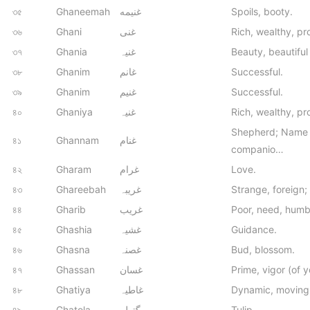
৩৫
Ghaneemah
غنیمه
Spoils, booty.
৩৬
Ghani
غنی
Rich, wealthy, p
৩৭
Ghania
غنیہ
Beauty, beautiful 
৩৮
Ghanim
غانم
Successful.
৩৯
Ghanim
غنیم
Successful.
৪০
Ghaniya
غنیہ
Rich, wealthy, pr
Shepherd; Name 
৪১
Ghannam
غنام
companio…
৪২
Gharam
غرام
Love.
৪৩
Ghareebah
غریبہ
Strange, foreign
৪৪
Gharib
غریب
Poor, need, humbl
৪৫
Ghashia
غشیہ
Guidance.
৪৬
Ghasna
غصنہ
Bud, blossom.
৪৭
Ghassan
غسان
Prime, vigor (of y
৪৮
Ghatiya
غاطیہ
Dynamic, moving
৪৯
Ghatola
گتولہ
Tulip.