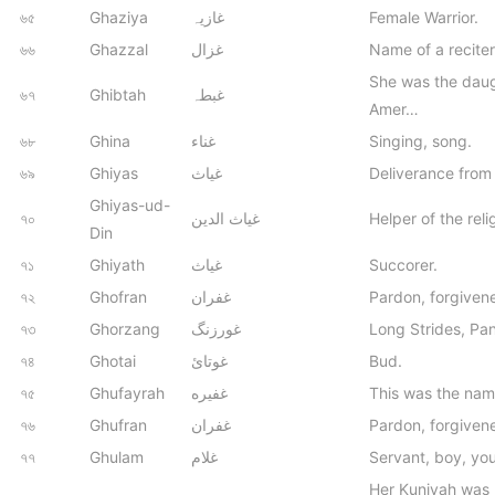
৬৫
Ghaziya
غازیہ
Female Warrior.
৬৬
Ghazzal
غزال
Name of a recite
She was the daug
৬৭
Ghibtah
غبطہ
Amer…
৬৮
Ghina
غناء
Singing, song.
৬৯
Ghiyas
غیاث
Deliverance from
Ghiyas-ud-
৭০
غیاث الدین
Helper of the reli
Din
৭১
Ghiyath
غياث
Succorer.
৭২
Ghofran
غفران
Pardon, forgiven
৭৩
Ghorzang
غورزنگ
Long Strides, Pan
৭৪
Ghotai
غوتائ
Bud.
৭৫
Ghufayrah
غفیره
This was the nam
৭৬
Ghufran
غفران
Pardon, forgiven
৭৭
Ghulam
غلام
Servant, boy, you
Her Kuniyah was