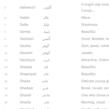
A bright star kno
৫
Galawezh
گلویزہ
Canop…
৬
Galiah
غاليہ
Wave.
৭
Galila
غلیلہ
Greatness.
৮
Gamila
غمیلہ
Beautiful.
৯
Gasheen
گشین
Good, likeable, be
১০
Gauhar
گوھر
Gem, jewel, noble
১১
Gawahir
گواھر
Jewels.
১২
Gazbiyya
غزبیہ
Attractive, Charm
১৩
Ghaada
غادہ
Beautiful.
১৪
Ghaaniyah
غانیہ
Beautiful.
১৫
Ghada
غاده
Delicate young gi
১৬
Ghadeer
غدیر
Brook, rivulet, sm
১৭
Ghadef
غادف
One who drives a
১৮
Ghadia
غادیہ
Morning, cloud.