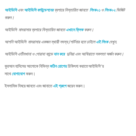
আইডিসি
এবং
আইডিসি ফাউন্ডেশনের
ব্যপারে বিস্তারিত জানতে
লিংক০১
ও
লিংক০২
ভিজিট
করুন।
আইডিসি মাদরাসার ব্যপারে বিস্তারিত জানতে
এখানে ক্লিক
করুন।
আপনি আইডিসি মাদরাসার একজন স্থায়ী সদস্য /পার্টনার হতে চাইলে
এই লিংক
দেখুন.
আইডিসি এতীমখানা ও গোরাবা ফান্ডে
দান করে
দুনিয়া এবং আখিরাতে সফলতা অর্জন করুন।
কুরআন হাদিসের আলোকে বিভিন্ন
কঠিন রোগের
চিকিৎসা করাতে
আইডিসি
‘র
সাথে
যোগাযোগ
করুন।
ইসলামিক বিষয়ে জানতে এবং জানাতে
এই গ্রুপে
জয়েন করুন।