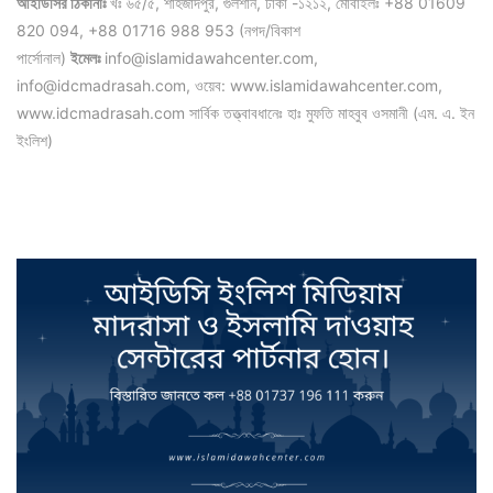
আইডিসির ঠিকানাঃ
খঃ ৬৫/৫, শাহজাদপুর, গুলশান, ঢাকা -১২১২, মোবাইলঃ +88 01609
820 094, +88 01716 988 953 (নগদ/বিকাশ
পার্সোনাল)
ইমেলঃ
info@islamidawahcenter.com,
info@idcmadrasah.com, ওয়েব: www.islamidawahcenter.com,
www.idcmadrasah.com সার্বিক তত্ত্বাবধানেঃ হাঃ মুফতি মাহবুব ওসমানী (এম. এ. ইন
ইংলিশ)