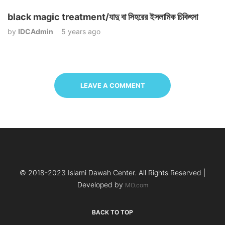
black magic treatment/যাদু বা সিহরের ইসলামিক চিকিৎসা
by
IDCAdmin
5 years ago
LEAVE A COMMENT
© 2018-2023 Islami Dawah Center. All Rights Reserved |
Developed by
MO.com
BACK TO TOP