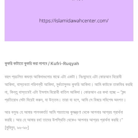
কুফরি কাটাতে কুফরি করা লাগবে / Kufri-Ruqyah
বহুল প্রচলিত জঘন্য আকিদাগুলোর মাঝে এটা একটা। নিঃসন্দেহে এটা কোরআন বিরোধী
আকিদা, বাস্তবতা পরিপন্থী আকিদা, মুর্খতাসুলভ কুফরি আকিদা। আমি কাউকে তাকফির করছি
না, কিন্তু বাস্তবেই এটা ইসলাম বিরোধী বাতিল আকিদা। কোরআন এর কথা হচ্ছে – “মন্দ
প্রতিরোধ সেটা দিয়েই করুন, যা উত্তম। তারা যা বলে, আমি সে বিষয়ে সবিশেষ অবগত।
আর বলুনঃ হে আমার পালনকর্তা! আমি শয়তানের কুমন্ত্রণা থেকে আপনার আশ্রয় প্রার্থনা
করছি। আর হে আমার রব! তাদের উপস্থিতি থেকেও আপনার আশ্রয় প্রার্থনা করছি।”
[মুমিনুন, ৯৬-৯৮]