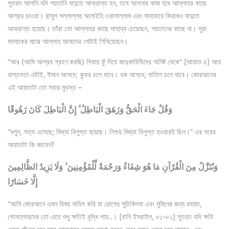
সুতরাং আপনি যদি শয়তানি যাদুতে আক্রান্ত হন, তবে আপনার কাজ হবে আল্লাহর কাছে
আশ্রয় চাওয়া। রাসুল সল্লাল্লহু আলাইহি ওয়াসাল্লাম এবং সাহাবায়ে কিরামও যাদুতে
আক্রান্ত হয়েছে। তাঁরা তো আল্লাহর কাছে সাহায্য চেয়েছেন, শয়তানের কাছে না। সুরা
ফালাকের মাঝে আল্লাহ আমাদের সেটাই শিখিয়েছেন।
“আর (আমি আশ্রয় গ্রহণ করছি) গিরায় ফুঁ দিয়ে জাদুকারিনীদের অনিষ্ট থেকে” [আয়াত ৪] আর
বাস্তবতা এটাই, ঈমান আসবে; কুফর চলে যাবে। হক আসবে; বাতিল চলে যাবে। কোরআনের
এই আয়াতটা তো সবার মুখস্ত –
وَقُلْ جَاءَ الْحَقُّ وَزَهَقَ الْبَاطِلُ ۚ إِنَّ الْبَاطِلَ كَانَ زَهُوقًا
“বলুন, সত্য এসেছে; মিথ্যা বিলুপ্ত হয়েছে। নিশ্চয় মিথ্যা বিলুপ্ত হওয়ারই ছিল।“ এর পরের
আয়াতটা কি জানেন?
وَنُنَزِّلُ مِنَ الْقُرْآنِ مَا هُوَ شِفَاءٌ وَرَحْمَةٌ لِّلْمُؤْمِنِينَ ۙ وَلَا يَزِيدُ الظَّالِمِينَ
إِلَّا خَسَارًا
“আমি কোরআনে এমন বিষয় নাযিল করি যা রোগের সুচিকিৎসা এবং মুমিনের জন্য রহমত,
গোনাহগারদের তো এতে শুধু ক্ষতিই বৃদ্ধি পায়..। [বানি ইসরাইল, ৮১-৮২] সুতরাং যদি ক্ষতি