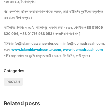
সহজ হয়ে যাবে, ইংশাআল্লাহ।
যারা এককালিন, মাসিক অথবা বাৎসরিক সাহায্য করবেন, তারা আইডিসির মুল টিমের অন্তর্ভুক্ত
হয়ে যাবেন, ইংশাআল্লাহ।
আইডিসির ঠিকানাঃ খঃ ৬৫/৫, শাহজাদপুর, গুলশান, ঢাকা -১২১২, মোবাইলঃ +88 01609
820 094, +88 01716 988 953 ( নগদ/বিকাশ পার্সোনাল )
ইমেলঃ info@islamidawahcenter.com, info@idcmadrasah.com,
ওয়েব:
www.islamidawahcenter.com
,
www.idcmadrasah.com
সার্বিক তত্ত্বাবধানেঃ হাঃ মুফতি মাহবুব ওসমানী ( এম. এ. ইন ইংলিশ, ফার্স্ট ক্লাস )
Categories
RUQYAH
Related posts