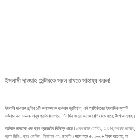
ইসলামী দাওয়াহ সেন্টারকে সচল রাখতে সাহায্য করুন!
ইসলামী দাওয়াহ সেন্টার ১টি অলাভজনক দাওয়াহ প্রতিষ্ঠান, এই প্রতিষ্ঠানের ইসলামিক ব্লগটি
বর্তমানে ২০,০০০+ মানুষ প্রতিমাসে পড়ে, দিন দিন আরো অনেক বেশি বেড়ে যাবে, ইংশাআল্লাহ।
বর্তমানে মাদরাসা এবং ব্লগ প্রজেক্টের বিভিন্ন খাতে
(ওয়েবসাইট হোস্টিং, CDN,কনটেন্ট রাইটিং,
প্রুফ রিডিং, ব্লগ পোস্টিং, ডিজাইন এবং মার্কেটিং)
মাসে গড়ে ৫০,০০০+ টাকা খরচ হয়, যা