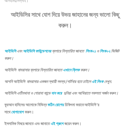
আলহামদুলিল্লাহ।
আইডিসির সাথে যোগ দিয়ে উভয় জাহানের জন্য ভালো কিছু
করুন।
আইডিসি
এবং
আইডিসি ফাউন্ডেশনের
ব্যপারে বিস্তারিত জানতে
লিংক০১
ও
লিংক০২
ভিজিট
করুন।
আইডিসি মাদরাসার ব্যপারে বিস্তারিত জানতে
এখানে ক্লিক
করুন।
আপনি আইডিসি মাদরাসার একজন স্থায়ী সদস্য /পার্টনার হতে চাইলে
এই লিংক
দেখুন.
আইডিসি এতীমখানা ও গোরাবা ফান্ডে
দান করে
দুনিয়া এবং আখিরাতে সফলতা অর্জন করুন।
কুরআন হাদিসের আলোকে বিভিন্ন
কঠিন রোগের
চিকিৎসা করাতে
আইডিসি
‘র
সাথে
যোগাযোগ
করুন।
ইসলামিক বিষয়ে জানতে এবং জানাতে
এই গ্রুপে
জয়েন করুন।