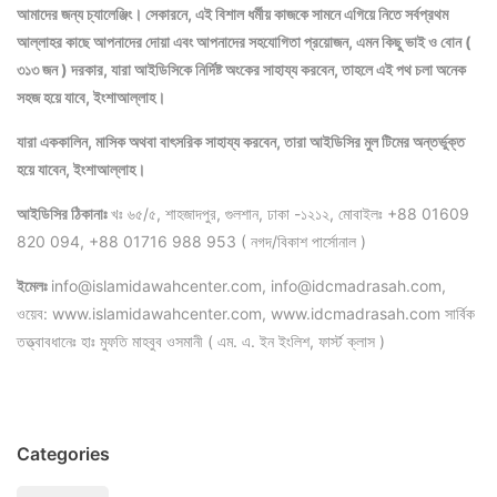
আমাদের জন্য চ্যালেঞ্জিং। সেকারনে, এই বিশাল ধর্মীয় কাজকে সামনে এগিয়ে নিতে সর্বপ্রথম
আল্লাহর কাছে আপনাদের দোয়া এবং আপনাদের সহযোগিতা প্রয়োজন, এমন কিছু ভাই ও বোন (
৩১৩ জন ) দরকার, যারা আইডিসিকে নির্দিষ্ট অংকের সাহায্য করবেন, তাহলে এই পথ চলা অনেক
সহজ হয়ে যাবে, ইংশাআল্লাহ।
যারা এককালিন, মাসিক অথবা বাৎসরিক সাহায্য করবেন, তারা আইডিসির মুল টিমের অন্তর্ভুক্ত
হয়ে যাবেন, ইংশাআল্লাহ।
আইডিসির ঠিকানাঃ
খঃ ৬৫/৫, শাহজাদপুর, গুলশান, ঢাকা -১২১২, মোবাইলঃ +88 01609
820 094, +88 01716 988 953 ( নগদ/বিকাশ পার্সোনাল )
ইমেলঃ
info@islamidawahcenter.com, info@idcmadrasah.com,
ওয়েব: www.islamidawahcenter.com, www.idcmadrasah.com সার্বিক
তত্ত্বাবধানেঃ হাঃ মুফতি মাহবুব ওসমানী ( এম. এ. ইন ইংলিশ, ফার্স্ট ক্লাস )
Categories