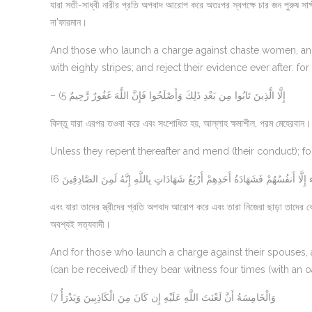
যারা সতী-সাধ্বী নারীর প্রতি অপবাদ আরোপ করে অতঃপর স্বপক্ষে চার জন পুরুষ সা
না’ফারমান।
And those who launch a charge against chaste women, and 
with eighty stripes; and reject their evidence ever after: 
– (5 إِلَّا الَّذِينَ تَابُوا مِن بَعْدِ ذَلِكَ وَأَصْلَحُوا فَإِنَّ اللَّهَ غَفُورٌ رَّحِيمٌ
কিন্তু যারা এরপর তওবা করে এবং সংশোধিত হয়, আল্লাহ ক্ষমাশীল, পরম মেহেরবান।
Unless they repent thereafter and mend (their conduct); for
(6 لَّا أَنفُسُهُمْ فَشَهَادَةُ أَحَدِهِمْ أَرْبَعُ شَهَادَاتٍ بِاللَّهِ إِنَّهُ لَمِنَ الصَّادِقِينَ
এবং যারা তাদের স্ত্রীদের প্রতি অপবাদ আরোপ করে এবং তারা নিজেরা ছাড়া তাদের কো
অবশ্যই সত্যবাদী।
And for those who launch a charge against their spouses, a
(can be received) if they bear witness four times (with an oa
(7 وَالْخَامِسَةُ أَنَّ لَعْنَتَ اللَّهِ عَلَيْهِ إِن كَانَ مِنَ الْكَاذِبِينَ وَيَدْرَأُ