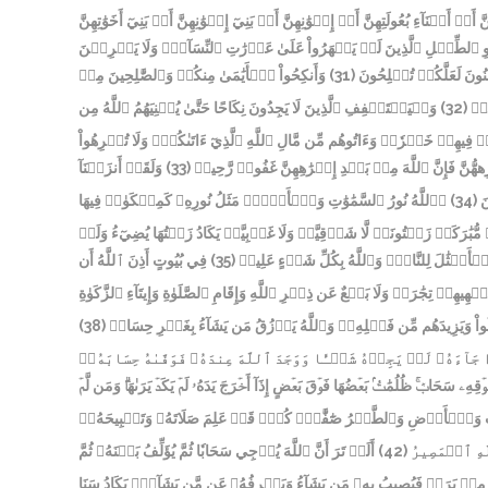
نَّ أَوۡ أَبۡنَآءِ بُعُولَتِهِنَّ أَوۡ إِخۡوَٰنِهِنَّ أَوۡ بَنِيٓ إِخۡوَٰنِهِنَّ أَوۡ بَنِيٓ أَخَوَٰتِهِنَّ
لِ أَوِ ٱلطِّفۡلِ ٱلَّذِينَ لَمۡ يَظۡهَرُواْ عَلَىٰ عَوۡرَٰتِ ٱلنِّسَآءِۖ وَلَا يَضۡرِبۡنَ
وَأَنكِحُواْ ٱلۡأَيَٰمَىٰ مِنكُمۡ وَٱلصَّٰلِحِينَ مِنۡ
(31)
ِنُونَ لَعَلَّكُمۡ تُفۡلِحُونَ
وَلۡيَسۡتَعۡفِفِ ٱلَّذِينَ لَا يَجِدُونَ نِكَاحًا حَتَّىٰ يُغۡنِيَهُمُ ٱللَّهُ مِن
(32)
ِيمٞ
 فِيهِمۡ خَيۡرٗاۖ وَءَاتُوهُم مِّن مَّالِ ٱللَّهِ ٱلَّذِيٓ ءَاتَىٰكُمۡۚ وَلَا تُكۡرِهُواْ
وَلَقَدۡ أَنزَلۡنَآ
(33)
هُّنَّ فَإِنَّ ٱللَّهَ مِنۢ بَعۡدِ إِكۡرَٰهِهِنَّ غَفُورٞ رَّحِيمٞ
۞ٱللَّهُ نُورُ ٱلسَّمَٰوَٰتِ وَٱلۡأَرۡضِۚ مَثَلُ نُورِهِۦ كَمِشۡكَوٰةٖ فِيهَا
(34)
نَ
َكَةٖ زَيۡتُونَةٖ لَّا شَرۡقِيَّةٖ وَلَا غَرۡبِيَّةٖ يَكَادُ زَيۡتُهَا يُضِيٓءُ وَلَوۡ
فِي بُيُوتٍ أَذِنَ ٱللَّهُ أَن
(35)
َمۡثَٰلَ لِلنَّاسِۗ وَٱللَّهُ بِكُلِّ شَيۡءٍ عَلِيمٞ
لۡهِيهِمۡ تِجَٰرَةٞ وَلَا بَيۡعٌ عَن ذِكۡرِ ٱللَّهِ وَإِقَامِ ٱلصَّلَوٰةِ وَإِيتَآءِ ٱلزَّكَوٰةِ
(38)
لُواْ وَيَزِيدَهُم مِّن فَضۡلِهِۦۗ وَٱللَّهُ يَرۡزُقُ مَن يَشَآءُ بِغَيۡرِ حِسَابٖ
ا جَآءَهُۥ لَمۡ يَجِدۡهُ شَيۡـٔٗا وَوَجَدَ ٱللَّهَ عِندَهُۥ فَوَفَّىٰهُ حِسَابَهُۥۗ
قِهِۦ سَحَابٞۚ ظُلُمَٰتُۢ بَعۡضُهَا فَوۡقَ بَعۡضٍ إِذَآ أَخۡرَجَ يَدَهُۥ لَمۡ يَكَدۡ يَرَىٰهَاۗ وَمَن لَّمۡ
َٰوَٰتِ وَٱلۡأَرۡضِ وَٱلطَّيۡرُ صَٰٓفَّٰتٖۖ كُلّٞ قَدۡ عَلِمَ صَلَاتَهُۥ وَتَسۡبِيحَهُۥۗ
أَلَمۡ تَرَ أَنَّ ٱللَّهَ يُزۡجِي سَحَابٗا ثُمَّ يُؤَلِّفُ بَيۡنَهُۥ ثُمَّ
(42)
َّهِ ٱلۡمَصِيرُ
 مِنۢ بَرَدٖ فَيُصِيبُ بِهِۦ مَن يَشَآءُ وَيَصۡرِفُهُۥ عَن مَّن يَشَآءُۖ يَكَادُ سَنَا