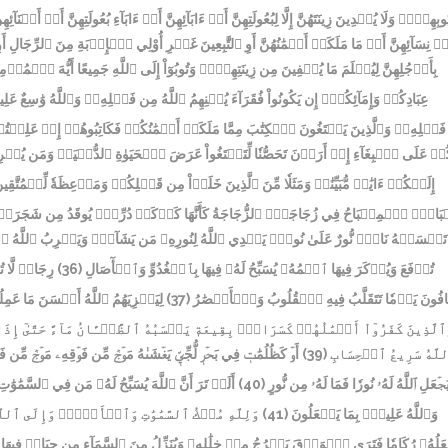
وبِهِنَّۖ وَلَا يُبۡدِينَ زِينَتَهُنَّ إِلَّا لِبُعُولَتِهِنَّ أَوۡ ءَابَآئِهِنَّ أَوۡ ءَابَآءِ بُعُولَتِهِنَّ أَوۡ أَبۡنَآئِهِ
وۡ نِسَآئِهِنَّ أَوۡ مَا مَلَكَتۡ أَيۡمَٰنُهُنَّ أَوِ ٱلتَّٰبِعِينَ غَيۡرِ أُوْلِي ٱلۡإِرۡبَةِ مِنَ ٱلرِّجَا
بِأَرۡجُلِهِنَّ لِيُعۡلَمَ مَا يُخۡفِينَ مِن زِينَتِهِنَّۚ وَتُوبُوٓاْ إِلَى ٱللَّهِ جَمِيعًا أَيُّهَ ٱلۡمُؤۡم
عِبَادِكُمۡ وَإِمَآئِكُمۡۚ إِن يَكُونُواْ فُقَرَآءَ يُغۡنِهِمُ ٱللَّهُ مِن فَضۡلِهِۦۗ وَٱللَّهُ وَٰسِعٌ عَل
فَضۡلِهِۦۗ وَٱلَّذِينَ يَبۡتَغُونَ ٱلۡكِتَٰبَ مِمَّا مَلَكَتۡ أَيۡمَٰنُكُمۡ فَكَاتِبُوهُمۡ إِنۡ عَلِمۡتُمۡ
تِكُمۡ عَلَى ٱلۡبِغَآءِ إِنۡ أَرَدۡنَ تَحَصُّنٗا لِّتَبۡتَغُواْ عَرَضَ ٱلۡحَيَوٰةِ ٱلدُّنۡيَاۚ وَمَن يُكۡرِه
إِلَيۡكُمۡ ءَايَٰتٖ مُّبَيِّنَٰتٖ وَمَثَلٗا مِّنَ ٱلَّذِينَ خَلَوۡاْ مِن قَبۡلِكُمۡ وَمَوۡعِظَةٗ لِّلۡمُتَّقِي
َاحٌۖ ٱلۡمِصۡبَاحُ فِي زُجَاجَةٍۖ ٱلزُّجَاجَةُ كَأَنَّهَا كَوۡكَبٞ دُرِّيّٞ يُوقَدُ مِن شَجَرَةٖ مُّبَٰر
َمۡسَسۡهُ نَارٞۚ نُّورٌ عَلَىٰ نُورٖۚ يَهۡدِي ٱللَّهُ لِنُورِهِۦ مَن يَشَآءُۚ وَيَضۡرِبُ ٱللَّهُ ٱلۡأ
رِجَالٞ لَّا تُ
(36)
تُرۡفَعَ وَيُذۡكَرَ فِيهَا ٱسۡمُهُۥ يُسَبِّحُ لَهُۥ فِيهَا بِٱلۡغُدُوِّ وَٱلۡأٓصَالِ
لِيَجۡزِيَهُمُ ٱللَّهُ أَحۡسَنَ مَا عَمِ
(37)
َافُونَ يَوۡمٗا تَتَقَلَّبُ فِيهِ ٱلۡقُلُوبُ وَٱلۡأَبۡصَٰرُ
لَّذِينَ كَفَرُوٓاْ أَعۡمَٰلُهُمۡ كَسَرَابِۭ بِقِيعَةٖ يَحۡسَبُهُ ٱلظَّمۡـَٔانُ مَآءً حَتَّىٰٓ إِذَ
أَوۡ كَظُلُمَٰتٖ فِي بَحۡرٖ لُّجِّيّٖ يَغۡشَىٰهُ مَوۡجٞ مِّن فَوۡقِهِۦ مَوۡجٞ مِّن فَوۡ
(39)
لَّهُ سَرِيعُ ٱلۡحِسَابِ
أَلَمۡ تَرَ أَنَّ ٱللَّهَ يُسَبِّحُ لَهُۥ مَن فِي ٱلسَّم
(40)
َجۡعَلِ ٱللَّهُ لَهُۥ نُورٗا فَمَا لَهُۥ مِن نُّورٍ
وَلِلَّهِ مُلۡكُ ٱلسَّمَٰوَٰتِ وَٱلۡأَرۡضِۖ وَإِلَى ٱلل
(41)
وَٱللَّهُ عَلِيمُۢ بِمَا يَفۡعَلُونَ
َلُهُۥ رُكَامٗا فَتَرَى ٱلۡوَدۡقَ يَخۡرُجُ مِنۡ خِلَٰلِهِۦ وَيُنَزِّلُ مِنَ ٱلسَّمَآءِ مِن جِبَالٖ فِيهَا