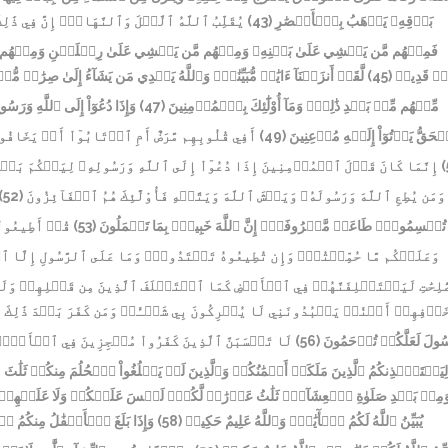
يُقَلِّبُ ٱللَّهُ ٱلَّيۡلَ وَٱلنَّهَارَۚ إِنَّ فِي ذَٰلِ
(43)
بَرۡقِهِۦ يَذۡهَبُ بِٱلۡأَبۡصَٰرِ
فَمِنۡهُم مَّن يَمۡشِي عَلَىٰ بَطۡنِهِۦ وَمِنۡهُم مَّن يَمۡشِي عَلَىٰ رِجۡلَيۡنِ وَمِنۡهُم مَّن ي
لَّقَدۡ أَنزَلۡنَآ ءَايَٰتٖ مُّبَيِّنَٰتٖۚ وَٱللَّهُ يَهۡدِي مَن يَشَآءُ إِلَىٰ صِرَٰطٖ مُّ
(45)
ٖ قَدِيرٞ
وَإِذَا دُعُوٓاْ إِلَى ٱللَّهِ وَر
(47)
مِّنۡهُم مِّنۢ بَعۡدِ ذَٰلِكَۚ وَمَآ أُوْلَٰٓئِكَ بِٱلۡمُؤۡمِنِينَ
أَفِي قُلُوبِهِم مَّرَضٌ أَمِ ٱرۡتَابُوٓاْ أَمۡ يَخَافُونَ
(49)
حَقُّ يَأۡتُوٓاْ إِلَيۡهِ مُذۡعِنِينَ
إِنَّمَا كَانَ قَوۡلَ ٱلۡمُؤۡمِنِينَ إِذَا دُعُوٓاْ إِلَى ٱللَّهِ وَرَسُولِهِۦ لِيَحۡكُمَ بَيۡ
(
(52)
وَمَن يُطِعِ ٱللَّهَ وَرَسُولَهُۥ وَيَخۡشَ ٱللَّهَ وَيَتَّقۡهِ فَأُوْلَٰٓئِكَ هُمُ ٱلۡفَآئِزُونَ
قُلۡ أَطِيعُواْ 
(53)
َا تُقۡسِمُواْۖ طَاعَةٞ مَّعۡرُوفَةٌۚ إِنَّ ٱللَّهَ خَبِيرُۢ بِمَا تَعۡمَلُونَ
وَعَلَيۡكُم مَّا حُمِّلۡتُمۡۖ وَإِن تُطِيعُوهُ تَهۡتَدُواْۚ وَمَا عَلَى ٱلرَّسُولِ إِلَّا ٱ
ٰلِحَٰتِ لَيَسۡتَخۡلِفَنَّهُمۡ فِي ٱلۡأَرۡضِ كَمَا ٱسۡتَخۡلَفَ ٱلَّذِينَ مِن قَبۡلِهِمۡ وَلَيُمَك
َوۡفِهِمۡ أَمۡنٗاۚ يَعۡبُدُونَنِي لَا يُشۡرِكُونَ بِي شَيۡـٔٗاۚ وَمَن كَفَرَ بَعۡدَ ذَٰلِكَ فَأُ
لَا تَحۡسَبَنَّ ٱلَّذِينَ كَفَرُواْ مُعۡجِزِينَ فِي ٱلۡأَرۡ
(56)
ُولَ لَعَلَّكُمۡ تُرۡحَمُونَ
لِيَسۡتَـٔۡذِنكُمُ ٱلَّذِينَ مَلَكَتۡ أَيۡمَٰنُكُمۡ وَٱلَّذِينَ لَمۡ يَبۡلُغُواْ ٱلۡحُلُمَ مِنكُمۡ ثَلَٰثَ 
َمِنۢ بَعۡدِ صَلَوٰةِ ٱلۡعِشَآءِۚ ثَلَٰثُ عَوۡرَٰتٖ لَّكُمۡۚ لَيۡسَ عَلَيۡكُمۡ وَلَا عَلَيۡهِمۡ
وَإِذَا بَلَغَ ٱلۡأَطۡفَٰلُ مِنكُمُ 
(58)
يُبَيِّنُ ٱللَّهُ لَكُمُ ٱلۡأٓيَٰتِۗ وَٱللَّهُ عَلِيمٌ حَكِيمٞ