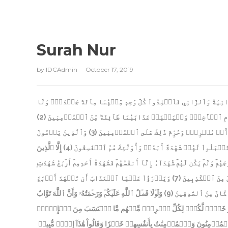
Surah Nur
by
IDCAdmin
October 17, 2019
نِيَةُ وَٱلزَّانِي فَٱجۡلِدُواْ كُلَّ وَٰحِدٖ مِّنۡهُمَا مِاْئَةَ جَلۡدَةٖۖ وَلَا
(2)
مِ ٱلۡأٓخِرِۖ وَلۡيَشۡهَدۡ عَذَابَهُمَا طَآئِفَةٞ مِّنَ ٱلۡمُؤۡمِنِينَ
وَٱلَّذِينَ يَرۡمُونَ
(3)
ٍ أَوۡ مُشۡرِكٞۚ وَحُرِّمَ ذَٰلِكَ عَلَى ٱلۡمُؤۡمِنِينَ
إِلَّا ٱلَّذِينَ
(4)
بَلُواْ لَهُمۡ شَهَٰدَةً أَبَدٗاۚ وَأُوْلَٰٓئِكَ هُمُ ٱلۡفَٰسِقُونَ
هُمۡ وَلَمۡ يَكُن لَّهُمۡ شُهَدَآءُ إِلَّآ أَنفُسُهُمۡ فَشَهَٰدَةُ أَحَدِهِمۡ أَرۡبَعُ شَهَٰدَٰتِۭ
وَيَدۡرَؤُاْ عَنۡهَا ٱلۡعَذَابَ أَن تَشۡهَدَ أَرۡبَعَ
(7)
َ مِنَ ٱلۡكَٰذِبِينَ
وَلَوۡلَا فَضۡلُ ٱللَّهِ عَلَيۡكُمۡ وَرَحۡمَتُهُۥ وَأَنَّ ٱللَّهَ تَوَّابٌ
(9)
كَانَ مِنَ ٱلصَّٰدِقِينَ
َلۡ هُوَ خَيۡرٞ لَّكُمۡۚ لِكُلِّ ٱمۡرِيٕٖ مِّنۡهُم مَّا ٱكۡتَسَبَ مِنَ ٱلۡإِثۡمِۚ
مُؤۡمِنُونَ وَٱلۡمُؤۡمِنَٰتُ بِأَنفُسِهِمۡ خَيۡرٗا وَقَالُواْ هَٰذَآ إِفۡكٞ مُّبِينٞ