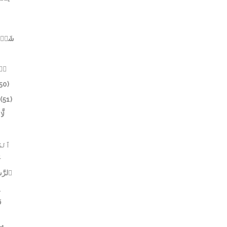
شَيۡء
ٱلۡ
50)
(51)
لّ
ٱلصَّ
خ
ٱلرَّس
و