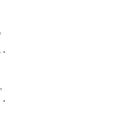
হর
 you
েছে।
 or