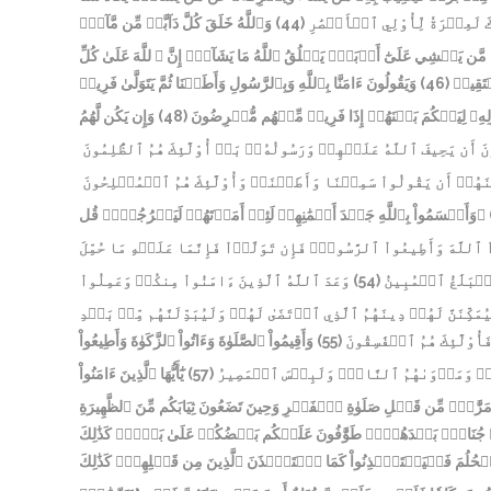
وَٱللَّهُ خَلَقَ كُلَّ دَآبَّةٖ مِّن مَّآءٖۖ
(44)
كَ لَعِبۡرَةٗ لِّأُوْلِي ٱلۡأَبۡصَٰرِ
َمۡشِي عَلَىٰٓ أَرۡبَعٖۚ يَخۡلُقُ ٱللَّهُ مَا يَشَآءُۚ إِنَّ ٱ للَّهَ عَلَىٰ كُلِّ
وَيَقُولُونَ ءَامَنَّا بِٱللَّهِ وَبِٱلرَّسُولِ وَأَطَعۡنَا ثُمَّ يَتَوَلَّىٰ فَرِيقٞ
(46)
سۡتَقِيمٖ
وَإِن يَكُن لَّهُمُ
(48)
َسُولِهِۦ لِيَحۡكُمَ بَيۡنَهُمۡ إِذَا فَرِيقٞ مِّنۡهُم مُّعۡرِضُونَ
 أَن يَحِيفَ ٱللَّهُ عَلَيۡهِمۡ وَرَسُولُهُۥۚ بَلۡ أُوْلَٰٓئِكَ هُمُ ٱلظَّٰلِمُونَ
نَهُمۡ أَن يَقُولُواْ سَمِعۡنَا وَأَطَعۡنَاۚ وَأُوْلَٰٓئِكَ هُمُ ٱلۡمُفۡلِحُونَ
۞وَأَقۡسَمُواْ بِٱللَّهِ جَهۡدَ أَيۡمَٰنِهِمۡ لَئِنۡ أَمَرۡتَهُمۡ لَيَخۡرُجُنَّۖ قُل
ٱللَّهَ وَأَطِيعُواْ ٱلرَّسُولَۖ فَإِن تَوَلَّوۡاْ فَإِنَّمَا عَلَيۡهِ مَا حُمِّلَ
وَعَدَ ٱللَّهُ ٱلَّذِينَ ءَامَنُواْ مِنكُمۡ وَعَمِلُواْ
(54)
لۡبَلَٰغُ ٱلۡمُبِينُ
ِّنَنَّ لَهُمۡ دِينَهُمُ ٱلَّذِي ٱرۡتَضَىٰ لَهُمۡ وَلَيُبَدِّلَنَّهُم مِّنۢ بَعۡدِ
وَأَقِيمُواْ ٱلصَّلَوٰةَ وَءَاتُواْ ٱلزَّكَوٰةَ وَأَطِيعُواْ
(55)
وْلَٰٓئِكَ هُمُ ٱلۡفَٰسِقُونَ
يَٰٓأَيُّهَا ٱلَّذِينَ ءَامَنُواْ
(57)
ضِۚ وَمَأۡوَىٰهُمُ ٱلنَّارُۖ وَلَبِئۡسَ ٱلۡمَصِيرُ
مَرَّٰتٖۚ مِّن قَبۡلِ صَلَوٰةِ ٱلۡفَجۡرِ وَحِينَ تَضَعُونَ ثِيَابَكُم مِّنَ ٱلظَّهِيرَةِ
 جُنَاحُۢ بَعۡدَهُنَّۚ طَوَّٰفُونَ عَلَيۡكُم بَعۡضُكُمۡ عَلَىٰ بَعۡضٖۚ كَذَٰلِكَ
ٱلۡحُلُمَ فَلۡيَسۡتَـٔۡذِنُواْ كَمَا ٱسۡتَـٔۡذَنَ ٱلَّذِينَ مِن قَبۡلِهِمۡۚ كَذَٰلِكَ