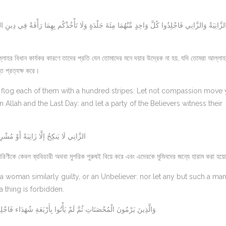
্লাহর বিধান কার্যকর কারণে তাদের প্রতি যেন তোমাদের মনে দয়ার উদ্রেক না হয়, যদি তোমরা আল্লা
ি প্রত্যক্ষ করে।
- flog each of them with a hundred stripes: Let not compassion move
in Allah and the Last Day: and let a party of the Believers witness their
الزَّانِي لَا يَنكِحُ إلَّا زَانِيَةً أَوْ مُشْرِ
িচারিণীকে কেবল ব্যভিচারী অথবা মুশরিক পুরুষই বিয়ে করে এবং এদেরকে মুমিনদের জন্যে হারাম করা হয়
 a woman similarly guilty, or an Unbeliever: nor let any but such a man
 thing is forbidden.
وَالَّذِينَ يَرْمُونَ الْمُحْصَنَاتِ ثُمَّ لَمْ يَأْتُوا بِأَرْبَعَةِ شُهَدَاء فَاجْلِدُ