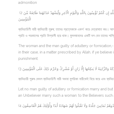
admonition
(2 الزَّانِيَةُ وَالزَّانِي فَاجْلِدُوا كُلَّ وَاحِدٍ مِّنْهُمَا مِئَةَ جَلْدَةٍ وَلَا تَأْخُذْكُم بِهِمَا رَأْفَةٌ فِي دِينِ اللَّهِ إِن كُنتُمْ تُؤْمِنُونَ بِاللَّهِ وَالْيَوْمِ الْآخِرِ وَلْيَشْهَدْ عَذَابَهُمَا طَائِفَةٌ مِّنَ
الْمُؤْمِنِينَ
ব্যভিচারিণী নারী ব্যভিচারী পুরুষ; তাদের প্রত্যেককে একশ’ করে বেত্রাঘাত কর। আল
প্রতি ও পরকালের প্রতি বিশ্বাসী হয়ে থাক। মুসলমানদের একটি দল যেন তাদের শাস্ত
The woman and the man guilty of adultery or fornication,
in their case, in a matter prescribed by Allah, if ye believe 
punishment.
(3 كَةً وَالزَّانِيَةُ لَا يَنكِحُهَا إِلَّا زَانٍ أَوْ مُشْرِكٌ وَحُرِّمَ ذَلِكَ عَلَى الْمُؤْمِنِينَ
ব্যভিচারী পুরুষ কেবল ব্যভিচারিণী নারী অথবা মুশরিকা নারীকেই বিয়ে করে এবং ব্যভ
Let no man guilty of adultery or fornication marry and but
an Unbeliever marry such a woman: to the Believers such a
(4 وهُمْ ثَمَانِينَ جَلْدَةً وَلَا تَقْبَلُوا لَهُمْ شَهَادَةً أَبَدًا وَأُوْلَئِكَ هُمُ الْفَاسِقُونَ