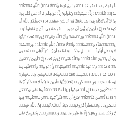
وَلَوۡلَا فَضۡلُ ٱللَّهِ عَلَيۡكُمۡ
(13)
ْلَٰٓئِكَ عِندَ ٱللَّهِ هُمُ ٱلۡكَٰذِبُونَ
إِذۡ تَلَقَّوۡنَهُۥ بِأَلۡسِنَتِكُمۡ وَتَقُولُونَ بِأَفۡوَاهِكُم مَّا لَيۡسَ لَكُم بِهِۦ
(1
يَعِظُكُمُ ٱللَّهُ أَن
(16)
َنَآ أَن نَّتَكَلَّمَ بِهَٰذَا سُبۡحَٰنَكَ هَٰذَا بُهۡتَٰنٌ عَظِيمٞ
إِنَّ ٱلَّذِينَ يُحِبُّونَ أَن تَشِيعَ ٱلۡفَٰحِشَةُ فِي ٱلَّذِينَ ءَامَنُواْ لَهُمۡ
(18)
َكِيمٌ
۞يَٰٓأَيُّهَا
(20)
 فَضۡلُ ٱللَّهِ عَلَيۡكُمۡ وَرَحۡمَتُهُۥ وَأَنَّ ٱللَّهَ رَءُوفٞ رَّحِيمٞ
يَأۡمُرُ بِٱلۡفَحۡشَآءِ وَٱلۡمُنكَرِۚ وَلَوۡلَا فَضۡلُ ٱللَّهِ عَلَيۡكُمۡ وَرَحۡمَتُهُۥ
َا يَأۡتَلِ أُوْلُواْ ٱلۡفَضۡلِ مِنكُمۡ وَٱلسَّعَةِ أَن يُؤۡتُوٓاْ أُوْلِي ٱلۡقُرۡبَىٰ
إِنَّ ٱلَّذِينَ يَرۡمُونَ
(22)
 أَن يَغۡفِرَ ٱللَّهُ لَكُمۡۚ وَٱللَّهُ غَفُورٞ رَّحِيمٌ
يَوۡمَ تَشۡهَدُ عَلَيۡهِمۡ أَلۡسِنَتُهُمۡ وَأَيۡدِيهِمۡ وَأَرۡجُلُهُم بِمَا
(23)
ظِيمٞ
ٱلۡخَبِيثَٰتُ لِلۡخَبِيثِينَ وَٱلۡخَبِيثُونَ
(25)
َ ٱللَّهَ هُوَ ٱلۡحَقُّ ٱلۡمُبِينُ
يَٰٓأَيُّهَا ٱلَّذِينَ ءَامَنُواْ لَا تَدۡخُلُواْ بُيُوتًا
(26)
ولُونَۖ لَهُم مَّغۡفِرَةٞ وَرِزۡقٞ كَرِيمٞ
فَإِن لَّمۡ تَجِدُواْ فِيهَآ أَحَدٗا فَلَا تَدۡخُلُوهَا حَتَّىٰ ي ُؤۡذَنَ
(27)
ُمۡ تَذَكَّرُونَ
لَّيۡسَ عَلَيۡكُمۡ جُنَاحٌ أَن تَدۡخُلُواْ بُيُوتًا غَيۡرَ مَسۡكُونَةٖ فِيهَا
(28)
مٞ
بۡصَٰرِهِمۡ وَيَحۡفَظُواْ فُرُوجَهُمۡۚ ذَٰلِكَ أَزۡكَىٰ لَهُمۡۚ إِنَّ ٱللَّهَ خَبِيرُۢ
ا يُبۡدِينَ زِينَتَهُنَّ إِلَّا مَا ظَهَرَ مِنۡهَاۖ وَلۡيَضۡرِبۡنَ بِخُمُرِهِنَّ عَلَىٰ