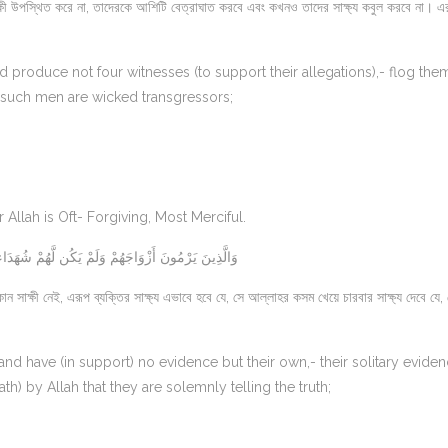
ক্ষী উপস্থিত করে না, তাদেরকে আশিটি বেত্রাঘাত করবে এবং কখনও তাদের সাক্ষ্য কবুল করবে না। এ
produce not four witnesses (to support their allegations),- flog the
for such men are wicked transgressors;
 Allah is Oft- Forgiving, Most Merciful.
وَالَّذِينَ يَرْمُونَ أَزْوَاجَهُمْ وَلَمْ يَكُن لَّهُمْ شُهَدَاء إِ
ন সাক্ষী নেই, এরূপ ব্যক্তির সাক্ষ্য এভাবে হবে যে, সে আল্লাহর কসম খেয়ে চারবার সাক্ষ্য দেবে যে,
nd have (in support) no evidence but their own,- their solitary evide
th) by Allah that they are solemnly telling the truth;