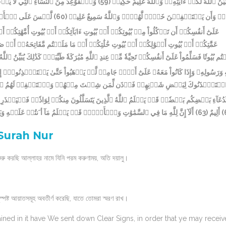
وَٱلۡقَوَٰعِدُ مِنَ ٱلنِّسَآءِ ٱلَّٰتِي لَا يَر
(59)
بَيِّنُ ٱللَّهُ لَكُمۡ ءَايَٰتِهِۦۗ وَٱللَّهُ عَلِيمٌ حَكِيمٞ
لَّيۡسَ عَلَى ٱلۡأَعۡم
(60)
َةٖۖ وَأَن يَسۡتَعۡفِفۡنَ خَيۡرٞ لَّهُنَّۗ وَٱللَّهُ سَمِيعٌ عَلِيمٞ
عَلَىٰٓ أَنفُسِكُمۡ أَن تَأۡكُلُواْ مِنۢ بُيُوتِكُمۡ أَوۡ بُيُوتِ ءَابَآئِكُمۡ أَوۡ بُيُوتِ أُمَّهَٰتِكُمۡ 
عَمَّٰتِكُمۡ أَوۡ بُيُوتِ أَخۡوَٰلِكُمۡ أَوۡ بُيُوتِ خَٰلَٰتِكُمۡ أَوۡ مَا مَلَكۡتُم مَّفَاتِحَهُۥٓ أَوۡ
ُم بُيُوتٗا فَسَلِّمُواْ عَلَىٰٓ أَنفُسِكُمۡ تَحِيَّةٗ مِّنۡ عِندِ ٱللَّهِ مُبَٰرَكَةٗ طَيِّبَةٗۚ كَذَٰلِكَ يُبَيِّنُ ٱلل
هِ وَرَسُولِهِۦ وَإِذَا كَانُواْ مَعَهُۥ عَلَىٰٓ أَمۡرٖ جَامِعٖ لَّمۡ يَذۡهَبُواْ حَتَّىٰ يَسۡتَـٔۡذِنُوهُۚ إِنَّ 
ۡتَـٔۡذَنُوكَ لِبَعۡضِ شَأۡنِهِمۡ فَأۡذَن لِّمَن شِئۡتَ مِنۡهُمۡ وَٱسۡتَغۡفِرۡ لَهُمُ ٱللَّه
دُعَآءِ بَعۡضِكُم بَعۡضٗاۚ قَدۡ يَعۡلَمُ ٱللَّهُ ٱلَّذِينَ يَتَسَلَّلُونَ مِنكُمۡ لِوَاذٗاۚ فَلۡيَحۡذَرِ 
(63)
أَلِيمٌ
أَلَآ إِنَّ لِلَّهِ مَا فِي ٱلسَّمَٰوَٰتِ وَٱلۡأَرۡضِۖ قَدۡ يَعۡلَمُ مَآ أ َنتُمۡ عَلَيۡهِ وَيَوۡمَ يُرۡجَعُونَ إِلَيۡهِ فَيُنَبِّئُهُم بِمَا عَمِلُواْۗ وَٱللَّهُ بِكُلِّ شَيۡءٍ عَلِيمُۢ
(
Surah Nur
بِسْمِ اللّهِ الرَّحْمـَنِ الرَّحِ শুরু করছি আল্লাহর নামে যিনি পরম করুণাময়, অতি দয়ালু।
্পষ্ট আয়াতসমূহ অবতীর্ণ করেছি, যাতে তোমরা স্মরণ রাখ।
ed in it have We sent down Clear Signs, in order that ye may receiv