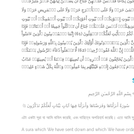
ۡجُونَ نِكَاحٗا فَلَيۡسَ عَلَيۡهِنَّ جُنَاحٌ أَن يَضَعۡنَ ثِيَابَهُنَّ غَيۡرَ مُتَبَرِّجَٰتِۭ
َىٰ حَرَجٞ وَلَا عَلَى ٱلۡأَعۡرَجِ حَرَجٞ وَلَا عَلَى ٱلۡمَرِيضِ حَرَجٞ وَلَا
أَوۡ بُيُوتِ إِخۡوَٰنِكُمۡ أَوۡ بُيُوتِ أَخَوَٰتِكُمۡ أَوۡ بُيُوتِ أَعۡمَٰمِكُمۡ أَوۡ بُيُوتِ
 صَدِيقِكُمۡۚ لَيۡسَ عَلَيۡكُمۡ جُنَاحٌ أَن تَأۡكُلُواْ جَمِيعًا أَوۡ أَشۡتَاتٗاۚ فَإِذَا
إِنَّمَا ٱلۡمُؤۡمِنُونَ ٱلَّذِينَ ءَامَنُواْ
(61)
َّهُ لَكُمُ ٱلۡأٓيَٰتِ لَعَلَّكُمۡ تَعۡقِلُونَ
ٱلَّذِينَ يَسۡتَـٔۡذِنُونَكَ أُوْلَٰٓئِكَ ٱلَّذِينَ يُؤۡمِنُونَ بِٱللَّهِ وَرَسُولِهِۦۚ فَإِذَا
لَّا تَجۡعَلُواْ دُعَآءَ ٱلرَّسُولِ بَيۡنَكُمۡ
(62)
َۚ إِنَّ ٱللَّهَ غَفُورٞ رَّحِيمٞ
ٱلَّذِينَ يُخَالِفُونَ عَنۡ أَمۡرِهِۦٓ أَن تُصِيبَهُمۡ فِتۡنَةٌ أَوۡ يُصِيبَهُمۡ عَذَابٌ
يمِ
(1 سُورَةٌ أَنزَلْنَاهَا وَفَرَضْنَاهَا وَأَنزَلْنَا فِيهَا آيَاتٍ بَيِّنَاتٍ لَّعَلَّكُمْ تَذَكَّرُونَ
এটা একটা সূরা যা আমি নাযিল করেছি, এবং দায়িত্বে অপরিহার্য করেছি। এতে আমি সুস
A sura which We have sent down and which We have ordain