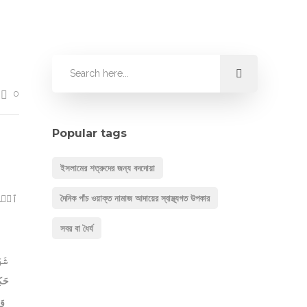
0
Popular tags
ইসলামের শত্রুদের জন্য বদদোয়া
দৈনিক পাঁচ ওয়াক্ত নামাজ আদায়ের স্বাস্থ্যগত উপকার
ٱلۡمُح
সবর বা ধৈর্য
شَه
حَك
وَ