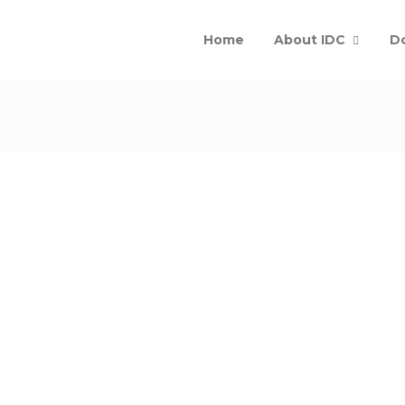
Home
About IDC
D