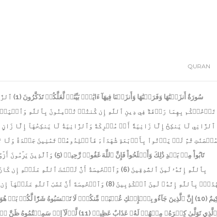
QURAN
ٱلزَّا
(1)
سُورَةٌ أَنزَلۡنَٰهَا وَفَرَضۡنَٰهَا وَأَنزَلۡنَا فِيهَآ ءَايَٰتِۭ بَيِّنَٰتٖ لَّعَلَّكُمۡ تَذَكَّرُونَ
تَأۡخُذۡكُم بِهِمَا رَأۡفَةٞ فِي دِينِ ٱللَّهِ إِن كُنتُمۡ تُؤۡمِنُونَ بِٱللَّهِ وَٱلۡيَوۡ
ٱلزَّانِي لَا يَنكِحُ إِلَّا زَانِيَةً أَوۡ مُشۡرِكَةٗ وَٱلزَّانِيَةُ لَا يَنكِحُهَآ إِلَّا زَان
ۡصَنَٰتِ ثُمَّ لَمۡ يَأۡتُواْ بِأَرۡبَعَةِ شُهَدَآءَ فَٱجۡلِدُوهُمۡ ثَمَٰنِينَ جَلۡدَةٗ وَلَا تَقۡ
وَٱلَّذِينَ يَرۡمُونَ أَزۡوَٰجَ
(5)
تَابُواْ مِنۢ بَعۡدِ ذَٰلِكَ وَأَصۡلَحُواْ فَإِنَّ ٱللَّهَ غَفُورٞ رَّحِيمٞ
وَٱلۡخَٰمِسَةُ أَنَّ لَعۡنَتَ ٱللَّهِ عَلَيۡهِ إِن كَان
(6)
بِٱللَّهِ إِنَّهُۥ لَمِنَ ٱلصَّٰدِقِينَ
وَٱلۡخَٰمِسَةَ أَنَّ غَضَبَ ٱللَّهِ عَلَيۡهَآ إِن 
(8)
َٰدَٰتِۭ بِٱللَّهِ إِنَّهُۥ لَمِنَ ٱلۡكَٰذِبِينَ
إِنَّ ٱلَّذِينَ جَآءُو بِٱلۡإِفۡكِ عُصۡبَةٞ مِّنكُمۡۚ لَا تَحۡسَبُوهُ شَرّٗا لَّكُمۖ ب
(10)
ِيمٌ
لَّوۡلَآ إِذۡ سَمِعۡتُمُوهُ ظَنَّ ٱلۡ
(11)
ٱلَّذِي تَوَلَّىٰ كِبۡرَهُۥ مِنۡهُمۡ لَهُۥ عَذَابٌ عَظِيمٞ