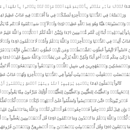
لَّوۡلَا جَآءُو عَلَيۡهِ بِأَرۡبَعَةِ شُهَدَآءَۚ فَإِذۡ لَمۡ يَأۡتُواْ بِٱلشُّهَدَآءِ فَأُو
(12
4)
وَرَحۡمَتُهُۥ فِي ٱلدُّنۡيَا وَٱلۡأٓخِرَةِ لَمَسَّكُمۡ فِي مَآ أَفَضۡتُمۡ فِيهِ عَذَابٌ عَظِيمٌ
وَلَوۡلَآ إِذۡ سَمِعۡتُمُوهُ قُلۡتُم مَّا يَكُونُ ل
(15)
وَتَحۡسَبُونَهُۥ هَيِّنٗا وَهُوَ عِندَ ٱللَّهِ عَظِيمٞ
وَيُبَيِّنُ ٱللَّهُ لَكُمُ ٱلۡأٓيَٰتِۚ وَٱللَّهُ عَلِيمٌ ح
(17)
ودُواْ لِمِثۡلِهِۦٓ أَبَدًا إِن كُنتُم مُّؤۡمِنِينَ
وَلَوۡلَا
(19)
َذَابٌ أَلِيمٞ فِي ٱلدُّنۡيَا وَٱلۡأٓخِرَةِۚ وَٱللَّهُ يَعۡلَمُ وَأَنتُمۡ لَا تَعۡلَمُونَ
نَ ءَامَنُواْ لَا تَتَّبِعُواْ خُطُوَٰتِ ٱلشَّيۡطَٰنِۚ وَمَن يَتَّبِعۡ خُطُوَٰتِ ٱلشَّيۡطَٰنِ فَإِنَّهُۥ 
وَل
(21)
ا زَكَىٰ مِنكُم مِّنۡ أَحَدٍ أَبَدٗا وَلَٰكِنَّ ٱللَّهَ يُزَكِّي مَن يَشَآءُۗ وَٱللَّهُ سَمِيعٌ عَلِيمٞ
وَٱلۡمَسَٰكِينَ وَٱلۡمُهَٰجِرِينَ فِي سَبِيلِ ٱللَّهِۖ وَلۡيَعۡفُواْ وَلۡيَصۡفَحُوٓاْۗ أَلَا تُحِبُّونَ
حۡصَنَٰتِ ٱلۡغَٰفِلَٰتِ ٱلۡمُؤۡمِنَٰتِ لُعِنُواْ فِي ٱلدُّنۡيَا وَٱلۡأٓخِرَةِ وَلَهُمۡ عَذَابٌ عَ
يَوۡمَئِذٖ يُوَفِّيهِمُ ٱللَّهُ دِينَهُمُ ٱلۡحَقَّ وَيَعۡلَمُونَ أَنّ
(24)
كَانُواْ يَعۡمَلُونَ
لِلۡخَبِيثَٰتِۖ وَٱلطَّيِّبَٰتُ لِلطَّيِّبِينَ وَٱلطَّيِّبُونَ لِلطَّيِّبَٰتِۚ أُوْلَٰٓئِكَ مُبَرَّءُونَ مِمَّا يَقُ
غَيۡرَ بُيُوتِكُمۡ حَتَّىٰ تَسۡتَأۡنِسُواْ وَتُسَلِّمُواْ عَلَىٰٓ أَهۡلِهَاۚ ذَٰلِكُمۡ خَيۡرٞ لَّكُمۡ لَعَلَّك
 وَإِن قِيلَ لَكُمُ ٱرۡجِعُواْ فَٱرۡجِعُواْۖ هُوَ أَزۡكَىٰ لَكُمۡۚ وَٱللَّهُ بِمَا تَعۡمَلُونَ عَلِي
قُل لِّلۡمُؤۡمِنِينَ يَغُضُّواْ مِنۡ أَ
(29)
ٞ لَّكُمۡۚ وَٱللَّهُ يَعۡلَمُ مَا تُبۡدُونَ وَمَا تَكۡتُمُونَ
وَقُل لِّلۡمُؤۡمِنَٰتِ يَغۡضُضۡنَ مِنۡ أَبۡصَٰرِهِنَّ وَيَحۡفَظۡنَ فُرُوجَهُنَّ وَلَ
(30)
مَا يَصۡنَعُونَ