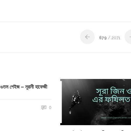
679
/ 2071
 ১৬তম পেইজ – নূরানী হাফেজী
0