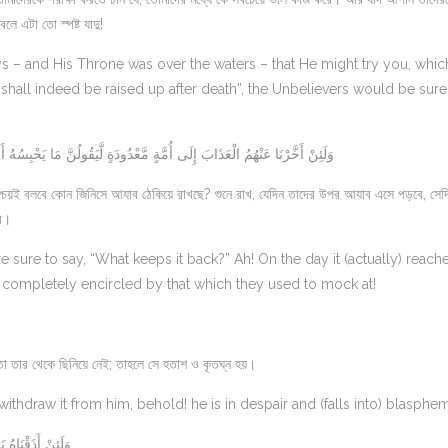
ে এটা তো স্পষ্ট যাদু!
ays – and His Throne was over the waters – that He might try you, whic
e shall indeed be raised up after death”, the Unbelievers would be sure
وَلَئِنْ أَخَّرْنَا عَنْهُمُ الْعَذَابَ إِلَى أُمَّةٍ مَّعْدُودَةٍ لَّيَقُولُنَّ مَا يَحْبِسُهُ 
নিশ্চয়ই বলবে কোন জিনিসে আযাব ঠেকিয়ে রাখছে? শুনে রাখ, যেদিন তাদের উপর আযাব এসে পড়বে, সেদ
বে।
re sure to say, “What keeps it back?” Ah! On the day it (actually) reach
e completely encircled by that which they used to mock at!
 তার থেকে ছিনিয়ে নেই; তাহলে সে হতাশ ও কৃতঘ্ন হয়।
ithdraw it from him, behold! he is in despair and (falls into) blasphe
وَلَئِنْ أَذَقْنَاهُ 