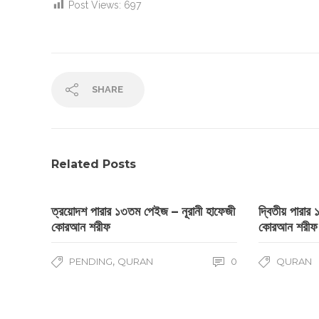
Post Views:
697
SHARE
Related Posts
ত্রয়োদশ পারার ১৩তম পেইজ – নূরানী হাফেজী
দ্বিতীয় পারার
কোরআন শরীফ
কোরআন শরীফ
,
PENDING
QURAN
0
QURAN