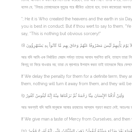
বলেন যে, “নিশ্চয় তোমাদেরকে মৃত্যুর পরে জীবিত ওঠানো হবে, তখন কাফেরেরা অবশ্য বল
“; He it is Who created the heavens and the earth in six D
you is best in conduct. But if thou wert to say to them, “Y
say, “This is nothing but obvious sorcery!”
(8 أَلاَ يَوْمَ يَأْتِيهِمْ لَيْسَ مَصْرُوفًا عَنْهُمْ وَحَاقَ بِهِم مَّا كَانُواْ بِهِ يَسْتَهْزِؤُونَ
আর যদি আমি এক নির্ধারিত মেয়াদ পর্যন্ত তাদের আযাব স্থগিত রাখি, তাহলে তারা 
কিন্তু তা ফিরে যাওয়ার নয়; তারা যে ব্যাপারে উপহাস করত তাই তাদেরকে ঘিরে ফেল
If We delay the penalty for them for a definite term, they a
them, nothing will turn it away from them, and they will b
(9 وَلَئِنْ أَذَقْنَا الإِنْسَانَ مِنَّا رَحْمَةً ثُمَّ نَزَعْنَاهَا مِنْهُ إِنَّهُ لَيَئُوسٌ كَفُورٌ
আর অবশ্যই যদি আমি মানুষকে আমার রহমতের আস্বাদ গ্রহণ করতে দেই, অতঃপর তা
If We give man a taste of Mercy from Ourselves, and then w
(10 نَعْمَاء بَعْدَ ضَرَّاء مَسَّتْهُ لَيَقُولَنَّ ذَهَبَ السَّيِّئَاتُ عَنِّي إِنَّهُ لَفَرِحٌ فَخُورٌ