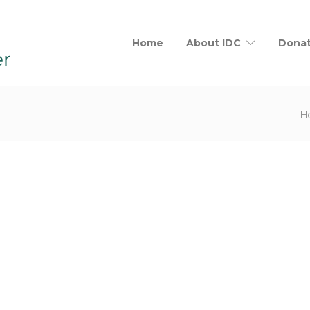
Home
About IDC
Dona
H