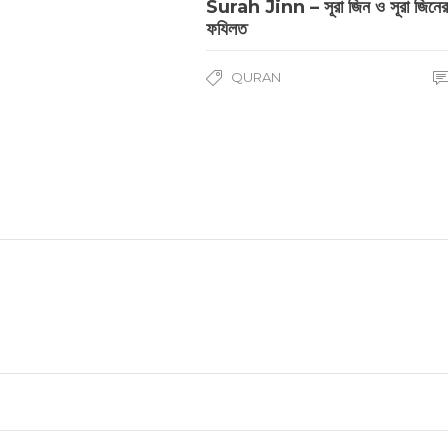
Surah Jinn – সূরা জিন ও সূরা জিনে
ফযিলত
QURAN