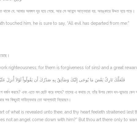
 থাকে যে, আমার অমঙ্গল দূর হয়ে গেছে, আর সে আনন্দে আত্নহারা হয়, অহঙ্কারে উদ্দত হয়ে পড়ে।
hath touched him, he is sure to say, “All evil has departed from me:”
 রয়েছে।
k righteousness; for them is forgiveness (of sins) and a great rewar
فَلَعَلَّكَ تَارِكٌ بَعْضَ مَا يُوحَى إِلَيْكَ وَضَآئِقٌ بِهِ صَدْرُكَ أَن يَقُولُواْ لَوْلاَ أُنزِلَ عَلَيْه
শ বর্জন করবে? এবং এতে মন ছোট করে বসবে? তাদের এ কথায় যে, তাঁর উপর কোন ধন-ভান্ডার কেন অ
; আর সব কিছুরই দায়িত্বভার তো আল্লাহই নিয়েছেন।
rt of what is revealed unto thee, and thy heart feeleth straitened lest 
es not an angel come down with him?” But thou art there only to warn!