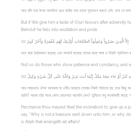
আর যদি তার উপর আপতিত দুঃখ কষ্টের পরে তাকে সুখভোগ করতে দেই, তবে সে বলতে
But if We give him a taste of (Our) favours after adversity 
Behold! he falls into exultation and pride.
(11 إِلاَّ الَّذِينَ صَبَرُواْ وَعَمِلُواْ الصَّالِحَاتِ أُوْلَـئِكَ لَهُم مَّغْفِرَةٌ وَأَجْرٌ كَبِيرٌ
তবে যারা ধৈর্য্যধারণ করেছে এবং সৎকার্য করেছে তাদের জন্য ক্ষমা ও বিরাট প্রতিদান
Not so do those who show patience and constancy, and wor
(12 ِ كَنزٌ أَوْ جَاء مَعَهُ مَلَكٌ إِنَّمَا أَنتَ نَذِيرٌ وَاللّهُ عَلَى كُلِّ شَيْءٍ وَكِيلٌ
আর সম্ভবতঃ ঐসব আহকাম যা ওহীর মাধ্যমে তোমার নিকট পাঠানো হয়, তার কিছু অং
হয়নি? অথবা তাঁর সাথে কোন ফেরেশতা আসেনি কেন? তুমিতো শুধু সতর্ককারী মাত্র
Perchance thou mayest (feel the inclination) to give up a pa
say, “Why is not a treasure sent down unto him, or why do
is Allah that arrangeth all affairs!