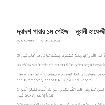
দ্বাদশ পারার ১ম পেইজ – নূরানী হাফ
by
IDCAdmin
March 22, 2021
(6 عَلَى اللّهِ رِزْقُهَا وَيَعْلَمُ مُسْتَقَرَّهَا وَمُسْتَوْدَعَهَا كُلٌّ فِي كِتَابٍ مُّبِينٍ
আর পৃথিবীতে কোন বিচরণশীল নেই, তবে সবার জীবিকার দায়িত্ব আল্লাহ নিয়েছেন ত
There is no moving creature on earth but its sustenance d
and its temporary deposit: All is in a clear Record.
(7 وَهُوَ الَّذِي خَلَق السَّمَاوَاتِ وَالأَرْضَ فِي سِتَّةِ أَيَّامٍ وَكَانَ عَرْشُهُ عَلَى الْمَاء لِيَبْلُوَكُمْ أَيُّكُمْ أَحْسَنُ عَمَلاً وَلَئِن قُلْتَ إِنَّكُم مَّبْعُوثُونَ مِن بَعْدِ الْمَوْتِ لَيَقُولَنَّ الَّذِينَ
كَفَرُواْ إِنْ هَـذَا إِلاَّ سِحْرٌ مُّبِينٌ
তিনিই আসমান ও যমীন ছয় দিনে তৈরী করেছেন, তাঁর আরশ ছিল পানির উপরে, তিনি ত