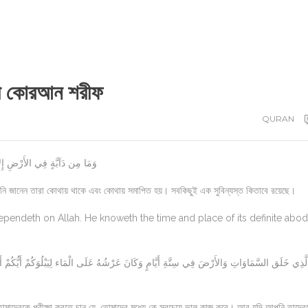
েজী কোরআন শরীফ
QURAN
وَمَا مِن دَآبَّةٍ فِي الأَرْضِ إِلاَّ 
িনি জানেন তারা কোথায় থাকে এবং কোথায় সমাপিত হয়। সবকিছুই এক সুবিন্যস্ত কিতাবে রয়েছে।
ependeth on Allah. He knoweth the time and place of its definite abo
োমাদেরকে পরীক্ষা করতে চান যে, তোমাদের মধ্যে কে সবচেয়ে ভাল কাজ করে। আর যদি আপনি তাদের