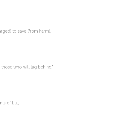
arged) to save (from harm),
 those who will lag behind.”
ts of Lut,