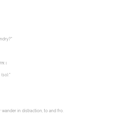
undry?”
 আছে।
(so).”
ey wander in distraction, to and fro.