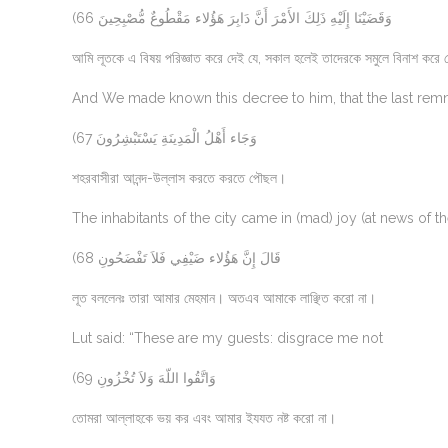
(66 وَقَضَيْنَا إِلَيْهِ ذَلِكَ الأَمْرَ أَنَّ دَابِرَ هَؤُلاء مَقْطُوعٌ مُّصْبِحِينَ
আমি লূতকে এ বিষয় পরিজ্ঞাত করে দেই যে, সকাল হলেই তাদেরকে সমুলে বিনাশ করে 
And We made known this decree to him, that the last remna
(67 وَجَاء أَهْلُ الْمَدِينَةِ يَسْتَبْشِرُونَ
শহরবাসীরা আনন্দ-উল্লাস করতে করতে পৌছল।
The inhabitants of the city came in (mad) joy (at news of 
(68 قَالَ إِنَّ هَؤُلاء ضَيْفِي فَلاَ تَفْضَحُونِ
লূত বললেনঃ তারা আমার মেহমান। অতএব আমাকে লাঞ্ছিত করো না।
Lut said: “These are my guests: disgrace me not
(69 وَاتَّقُوا اللّهَ وَلاَ تُخْزُونِ
তোমরা আল্লাহকে ভয় কর এবং আমার ইযযত নষ্ট করো না।