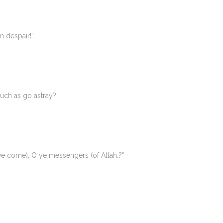
in despair!”
such as go astray?”
ve come), O ye messengers (of Allah.?”