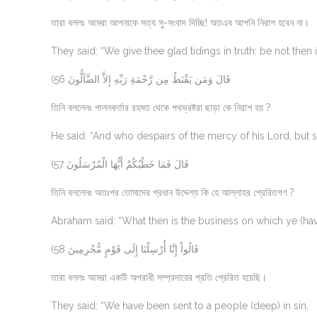
তারা বললঃ আমরা আপনাকে সত্য সু-সংবাদ দিচ্ছি! অতএব আপনি নিরাশ হবেন না।
They said: “We give thee glad tidings in truth: be not then 
(56 قَالَ وَمَن يَقْنَطُ مِن رَّحْمَةِ رَبِّهِ إِلاَّ الضَّآلُّونَ
তিনি বললেনঃ পালনকর্তার রহমত থেকে পথভ্রষ্টরা ছাড়া কে নিরাশ হয় ?
He said: “And who despairs of the mercy of his Lord, but 
(57 قَالَ فَمَا خَطْبُكُمْ أَيُّهَا الْمُرْسَلُونَ
তিনি বললেনঃ অতঃপর তোমাদের প্রধান উদ্দেশ্য কি হে আল্লাহর প্রেরিতগণ ?
Abraham said: “What then is the business on which ye (ha
(58 قَالُواْ إِنَّا أُرْسِلْنَا إِلَى قَوْمٍ مُّجْرِمِينَ
তারা বললঃ আমরা একটি অপরাধী সম্প্রদায়ের প্রতি প্রেরিত হয়েছি।
They said: “We have been sent to a people (deep) in sin,