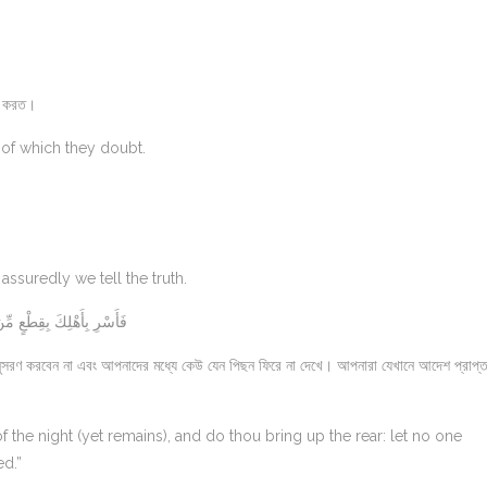
াদ করত।
 of which they doubt.
assuredly we tell the truth.
فَأَسْرِ بِأَهْلِكَ بِقِطْعٍ مِّنَ
ুসরণ করবেন না এবং আপনাদের মধ্যে কেউ যেন পিছন ফিরে না দেখে। আপনারা যেখানে আদেশ প্রাপ্
 the night (yet remains), and do thou bring up the rear: let no one
d.”