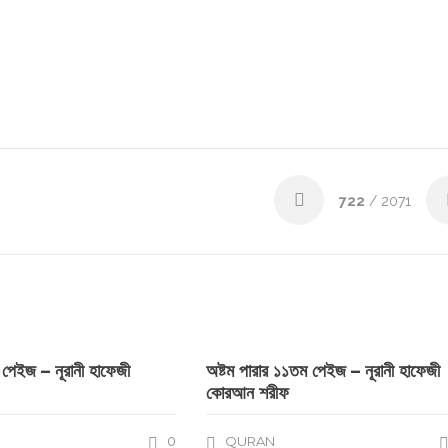
722
/ 2071
ম পেইজ – নূরানী হাফেজী
অষ্টম পারার ১১তম পেইজ – নূরানী হাফেজী
কোরআন শরীফ
0
QURAN