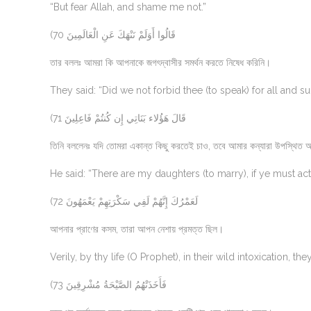
“But fear Allah, and shame me not.”
(70 قَالُوا أَوَلَمْ نَنْهَكَ عَنِ الْعَالَمِينَ
তার বললঃ আমরা কি আপনাকে জগৎদ্বাসীর সমর্থন করতে নিষেধ করিনি।
They said: “Did we not forbid thee (to speak) for all and s
(71 قَالَ هَؤُلاء بَنَاتِي إِن كُنتُمْ فَاعِلِينَ
তিনি বললেনঃ যদি তোমরা একান্ত কিছু করতেই চাও, তবে আমার কন্যারা উপস্থিত
He said: “There are my daughters (to marry), if ye must act 
(72 لَعَمْرُكَ إِنَّهُمْ لَفِي سَكْرَتِهِمْ يَعْمَهُونَ
আপনার প্রাণের কসম, তারা আপন নেশায় প্রমত্ত ছিল।
Verily, by thy life (O Prophet), in their wild intoxication, th
(73 فَأَخَذَتْهُمُ الصَّيْحَةُ مُشْرِقِينَ