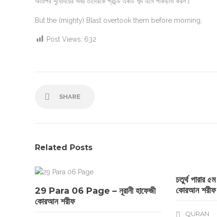
অতঃপর সুর্যোদয়ের সময় তাদেরকে প্রচন্ড একটি শব্দ এসে পাকড়াও করল।
But the (mighty) Blast overtook them before morning,
Post Views:
632
SHARE
Related Posts
চতুর্থ পারার ৫
কোরআন শরীফ
29 Para 06 Page – নূরানী হাফেজী
কোরআন শরীফ
QURAN