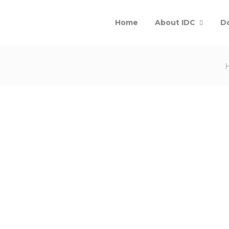
Home
About IDC
D