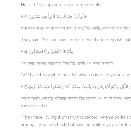
He said: “Ye appear to be uncommon folk.”
(63 قَالُواْ بَلْ جِئْنَاكَ بِمَا كَانُواْ فِيهِ يَمْتَرُونَ
তারা বললঃ না বরং আমরা আপনার কাছে ঐ বস্তু নিয়ে এসেছি, যে সম্পর্কে তারা বিব
They said: “Yea, we have come to thee to accomplish that
(64 وَأَتَيْنَاكَ بَالْحَقِّ وَإِنَّا لَصَادِقُونَ
এবং আমরা আপনার কাছে সত্য বিষয় নিয়ে এসেছি এবং আমরা সত্যবাদী।
“We have brought to thee that which is inevitably due, and 
(65  اللَّيْلِ وَاتَّبِعْ أَدْبَارَهُمْ وَلاَ يَلْتَفِتْ مِنكُمْ أَحَدٌ وَامْضُواْ حَيْثُ تُؤْمَرُونَ
অতএব আপনি শেষরাত্রে পরিবারের সকলকে নিয়ে চলে যান এবং আপনি তাদের পশ্চাদন
হচ্ছেন সেখানে যান।
“Then travel by night with thy household, when a portion of
amongst you look back, but pass on whither ye are ordere