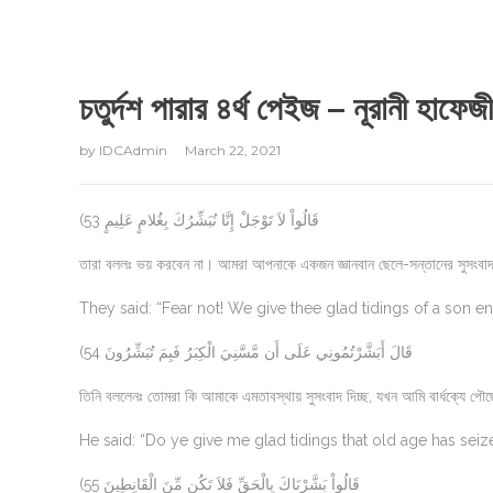
চতুর্দশ পারার ৪র্থ পেইজ – নূরানী হা
by
IDCAdmin
March 22, 2021
(53 قَالُواْ لاَ تَوْجَلْ إِنَّا نُبَشِّرُكَ بِغُلامٍ عَلِيمٍ
তারা বললঃ ভয় করবেন না। আমরা আপনাকে একজন জ্ঞানবান ছেলে-সন্তানের সুসংবাদ 
They said: “Fear not! We give thee glad tidings of a son
(54 قَالَ أَبَشَّرْتُمُونِي عَلَى أَن مَّسَّنِيَ الْكِبَرُ فَبِمَ تُبَشِّرُونَ
তিনি বললেনঃ তোমরা কি আমাকে এমতাবস্থায় সুসংবাদ দিচ্ছ, যখন আমি বার্ধক্যে পৌ
He said: “Do ye give me glad tidings that old age has sei
(55 قَالُواْ بَشَّرْنَاكَ بِالْحَقِّ فَلاَ تَكُن مِّنَ الْقَانِطِينَ