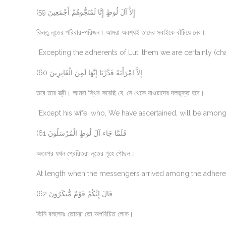
(59 إِلاَّ آلَ لُوطٍ إِنَّا لَمُنَجُّوهُمْ أَجْمَعِينَ
কিন্তু লূতের পরিবার-পরিজন। আমরা অবশ্যই তাদের সবাইকে বাঁচিয়ে নেব।
“Excepting the adherents of Lut: them we are certainly (ch
(60 إِلاَّ امْرَأَتَهُ قَدَّرْنَا إِنَّهَا لَمِنَ الْغَابِرِينَ
তবে তার স্ত্রী। আমরা স্থির করেছি যে, সে থেকে যাওয়াদের দলভূক্ত হবে।
“Except his wife, who, We have ascertained, will be among
(61 فَلَمَّا جَاء آلَ لُوطٍ الْمُرْسَلُونَ
অতঃপর যখন প্রেরিতরা লূতের গৃহে পৌছল।
At length when the messengers arrived among the adheren
(62 قَالَ إِنَّكُمْ قَوْمٌ مُّنكَرُونَ
তিনি বললেনঃ তোমরা তো অপরিচিত লোক।