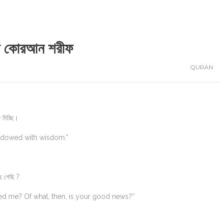
ফেজী কোরআন শরীফ
QURAN
দিচ্ছি।
 endowed with wisdom.”
ছে গেছি ?
zed me? Of what, then, is your good news?”