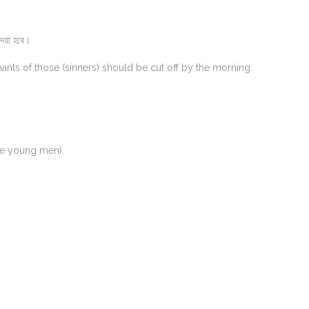
দেয়া হবে।
nts of those (sinners) should be cut off by the morning.
the young men).