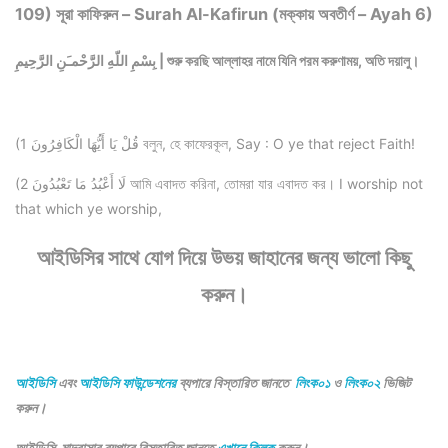
109) সূরা কাফিরুন – Surah Al-Kafirun (মক্কায় অবতীর্ণ – Ayah 6)
بِسْمِ اللّهِ الرَّحْمـَنِ الرَّحِيمِ | শুরু করছি আল্লাহর নামে যিনি পরম করুণাময়, অতি দয়ালু।
(1 قُلْ يَا أَيُّهَا الْكَافِرُونَ বলুন, হে কাফেরকূল, Say : O ye that reject Faith!
(2 لَا أَعْبُدُ مَا تَعْبُدُونَ আমি এবাদত করিনা, তোমরা যার এবাদত কর। I worship not
that which ye worship,
আইডিসির সাথে যোগ দিয়ে উভয় জাহানের জন্য ভালো কিছু
করুন।
আইডিসি
এবং
আইডিসি ফাউন্ডেশনের
ব্যপারে বিস্তারিত জানতে
লিংক০১
ও
লিংক০২
ভিজিট
করুন।
আইডিসি মাদরাসার ব্যপারে বিস্তারিত জানতে
এখানে ক্লিক
করুন।