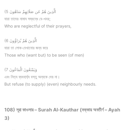
(5 الَّذِينَ هُمْ عَن صَلَاتِهِمْ سَاهُونَ
যারা তাদের নামায সম্বন্ধে বে-খবর;
Who are neglectful of their prayers,
(6 الَّذِينَ هُمْ يُرَاؤُونَ
যারা তা লোক-দেখানোর জন্য করে
Those who (want but) to be seen (of men)
(7 وَيَمْنَعُونَ الْمَاعُونَ
এবং নিত্য ব্যবহার্য্য বস্তু অন্যকে দেয় না।
But refuse (to supply) (even) neighbourly needs.
108) সূরা কাওসার – Surah Al-Kauthar (মক্কায় অবতীর্ণ – Ayah
3)