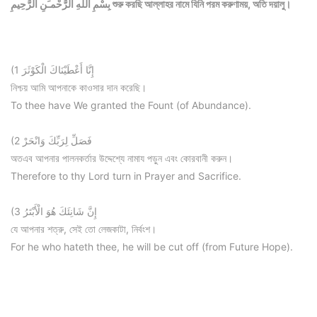
بِسْمِ اللّهِ الرَّحْمـَنِ الرَّحِيمِ শুরু করছি আল্লাহর নামে যিনি পরম করুণাময়, অতি দয়ালু।
(1 إِنَّا أَعْطَيْنَاكَ الْكَوْثَرَ
নিশ্চয় আমি আপনাকে কাওসার দান করেছি।
To thee have We granted the Fount (of Abundance).
(2 فَصَلِّ لِرَبِّكَ وَانْحَرْ
অতএব আপনার পালনকর্তার উদ্দেশ্যে নামায পড়ুন এবং কোরবানী করুন।
Therefore to thy Lord turn in Prayer and Sacrifice.
(3 إِنَّ شَانِئَكَ هُوَ الْأَبْتَرُ
যে আপনার শত্রু, সেই তো লেজকাটা, নির্বংশ।
For he who hateth thee, he will be cut off (from Future Hope).