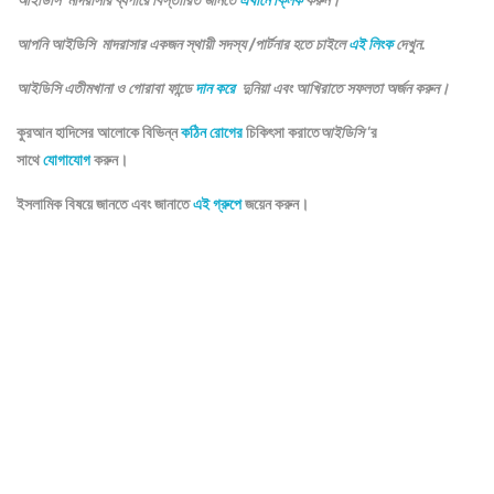
আপনি আইডিসি মাদরাসার একজন স্থায়ী সদস্য /পার্টনার হতে চাইলে
এই লিংক
দেখুন.
আইডিসি এতীমখানা ও গোরাবা ফান্ডে
দান করে
দুনিয়া এবং আখিরাতে সফলতা অর্জন করুন।
কুরআন হাদিসের আলোকে বিভিন্ন
কঠিন রোগের
চিকিৎসা করাতে
আইডিসি
‘র
সাথে
যোগাযোগ
করুন।
ইসলামিক বিষয়ে জানতে এবং জানাতে
এই গ্রুপে
জয়েন করুন।