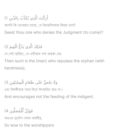
(1 أَرَأَيْتَ الَّذِي يُكَذِّبُ بِالدِّينِ
আপনি কি দেখেছেন তাকে, যে বিচারদিবসকে মিথ্যা বলে?
Seest thou one who denies the Judgment (to come)?
(2 فَذَلِكَ الَّذِي يَدُعُّ الْيَتِيمَ
সে সেই ব্যক্তি, যে এতীমকে গলা ধাক্কা দেয়
Then such is the (man) who repulses the orphan (with
harshness),
(3 وَلَا يَحُضُّ عَلَى طَعَامِ الْمِسْكِينِ
এবং মিসকীনকে অন্ন দিতে উৎসাহিত করে না।
And encourages not the feeding of the indigent.
(4 فَوَيْلٌ لِّلْمُصَلِّينَ
অতএব দুর্ভোগ সেসব নামাযীর,
So woe to the worshippers