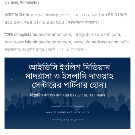
হয়ে যাবেন, ইংশাআল্লাহ।
আইডিসির ঠিকানাঃ
খঃ ৬৫/৫, শাহজাদপুর, গুলশান, ঢাকা -১২১২, মোবাইলঃ +88 01609
820 094, +88 01716 988 953 ( নগদ/বিকাশ পার্সোনাল )
ইমেলঃ
info@islamidawahcenter.com, info@idcmadrasah.com,
ওয়েব: www.islamidawahcenter.com, www.idcmadrasah.com সার্বিক
তত্ত্বাবধানেঃ হাঃ মুফতি মাহবুব ওসমানী ( এম. এ. ইন ইংলিশ )