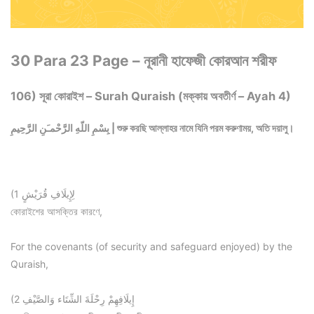
30 Para 23 Page – নূরানী হাফেজী কোরআন শরীফ
106) সূরা কোরাইশ – Surah Quraish (মক্কায় অবতীর্ণ – Ayah 4)
بِسْمِ اللّهِ الرَّحْمـَنِ الرَّحِيمِ | শুরু করছি আল্লাহর নামে যিনি পরম করুণাময়, অতি দয়ালু।
(1 لِإِيلَافِ قُرَيْشٍ
কোরাইশের আসক্তির কারণে,
For the covenants (of security and safeguard enjoyed) by the
Quraish,
(2 إِيلَافِهِمْ رِحْلَةَ الشِّتَاء وَالصَّيْفِ