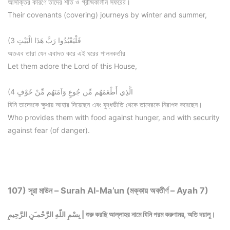
আসক্তির কারণে তাদের শীত ও গ্রীষ্মকালীন সফরের।
Their covenants (covering) journeys by winter and summer,
(3 فَلْيَعْبُدُوا رَبَّ هَذَا الْبَيْتِ
অতএব তারা যেন এবাদত করে এই ঘরের পালনকর্তার
Let them adore the Lord of this House,
(4 الَّذِي أَطْعَمَهُم مِّن جُوعٍ وَآمَنَهُم مِّنْ خَوْفٍ
যিনি তাদেরকে ক্ষুধায় আহার দিয়েছেন এবং যুদ্ধভীতি থেকে তাদেরকে নিরাপদ করেছেন।
Who provides them with food against hunger, and with security
against fear (of danger).
107) সূরা মাউন – Surah Al-Ma’un (মক্কায় অবতীর্ণ – Ayah 7)
بِسْمِ اللّهِ الرَّحْمـَنِ الرَّحِيمِ | শুরু করছি আল্লাহর নামে যিনি পরম করুণাময়, অতি দয়ালু।