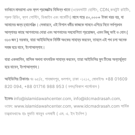
বর্তমানে মাদরাসা এবং ব্লগ প্রজেক্টের বিভিন্ন খাতে
(ওয়েবসাইট হোস্টিং, CDN,কনটেন্ট রাইটিং,
প্রুফ রিডিং, ব্লগ পোস্টিং, ডিজাইন এবং মার্কেটিং)
মাসে গড়ে ৫০,০০০+ টাকা খরচ হয়, যা
আমাদের জন্য চ্যালেঞ্জিং। সেকারনে, এই বিশাল ধর্মীয় কাজকে সামনে এগিয়ে নিতে সর্বপ্রথম
আল্লাহর কাছে আপনাদের দোয়া এবং আপনাদের সহযোগিতা প্রয়োজন, এমন কিছু ভাই ও বোন (
৩১৩ জন ) দরকার, যারা আইডিসিকে নির্দিষ্ট অংকের সাহায্য করবেন, তাহলে এই পথ চলা অনেক
সহজ হয়ে যাবে, ইংশাআল্লাহ।
যারা এককালিন, মাসিক অথবা বাৎসরিক সাহায্য করবেন, তারা আইডিসির মুল টিমের অন্তর্ভুক্ত
হয়ে যাবেন, ইংশাআল্লাহ।
আইডিসির ঠিকানাঃ
খঃ ৬৫/৫, শাহজাদপুর, গুলশান, ঢাকা -১২১২, মোবাইলঃ +88 01609
820 094, +88 01716 988 953 ( নগদ/বিকাশ পার্সোনাল )
ইমেলঃ
info@islamidawahcenter.com, info@idcmadrasah.com,
ওয়েব: www.islamidawahcenter.com, www.idcmadrasah.com সার্বিক
তত্ত্বাবধানেঃ হাঃ মুফতি মাহবুব ওসমানী ( এম. এ. ইন ইংলিশ )