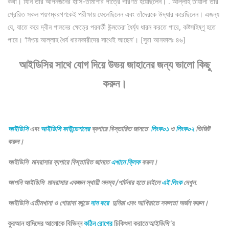
কথা। যিনি তাঁর আপনজনের হাসি-তামাশার পাত্রে পরিণত হয়েছিলেন। . আল্লাহ তায়ালা তাঁর
প্রেরিত সকল পয়গম্বরগণকেই পরীক্ষায় ফেলেছিলেন এবং তাঁদেরকে উদ্ধার করেছিলেন। এজন্য
যে, যাতে করে দ্বীন পালনের ক্ষেত্রে পরবর্তী উন্মতেরা ধৈর্য্য ধারন করতে পারে, কষ্টসহিষ্ণু হতে
পারে। ‘নিশ্চয় আল্লাহ ধৈর্য ধারনকারীদের সাথেই আছেন’। [সুরা আনফালঃ ৪৬]
আইডিসির সাথে যোগ দিয়ে উভয় জাহানের জন্য ভালো কিছু
করুন।
আইডিসি
এবং
আইডিসি ফাউন্ডেশনের
ব্যপারে বিস্তারিত জানতে
লিংক০১
ও
লিংক০২
ভিজিট
করুন।
আইডিসি মাদরাসার ব্যপারে বিস্তারিত জানতে
এখানে ক্লিক
করুন।
আপনি আইডিসি মাদরাসার একজন স্থায়ী সদস্য /পার্টনার হতে চাইলে
এই লিংক
দেখুন.
আইডিসি এতীমখানা ও গোরাবা ফান্ডে
দান করে
দুনিয়া এবং আখিরাতে সফলতা অর্জন করুন।
কুরআন হাদিসের আলোকে বিভিন্ন
কঠিন রোগের
চিকিৎসা করাতে
আইডিসি
‘র