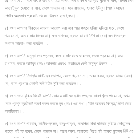
৩) যখন ঘোর বিপদে পতিত হয়ে বের হয়ে আসার আর কোন উপয়ান্তর খুঁজে না পান, আশার শেষ
আলোটুকুও দেখতে না পান, ভেঙ্গে পড়বেন না। মনে রাখবেন, হযরত ইউনুস (আঃ ) মাছের
পেটের অন্ধকার প্রকোষ্ট থেকেও উদ্ধার হয়েছিলেন। .
৪) যখন আপনার বিরুদ্ধে অপবাদ আরোপ করা হবে আর গুজবে দুনিয়া ছড়িয়ে যাবে, ভেঙ্গে
পড়বেন না, এসবে কান দিবেন না। মনে রাখবেন, হযরত আয়শা সিদ্দিকা (রাঃ) এর বিরুদ্ধেও
অপবাদ আরোপ করা হয়েছিল। .
৫) যখন আপনি অসুস্থ হয়ে পড়বেন, ব্যাথায় কাঁতরাতে থাকবেন, ভেঙ্গে পড়বেন না। মনে
রাখবেন, হযরত আইয়ুব (আঃ) আপনার চেয়েও হাজারগুন বেশী অসুস্থ ছিলেন। .
৬) যখন আপনি নির্জন/একাকীত্বে ভোগেন, ভেঙ্গে পড়বেন না। স্মরন করুন, হযরত আদম (আঃ)
কে, যাকে প্রথমে একাকী সঙ্গীবিহীন সৃষ্টি করা হয়েছিল। .
৭) যখন কোন যুক্তি দিয়েই আপনি কোন একটি অবস্থার পেছনের কারণ খুঁজে পাবেন না, তখন
কোন প্রশ্ন ব্যতীতই স্মরণ করুন হযরত নুহ (আঃ) এর কথা। যিনি অসময়ে কিস্তি/নৌকা তৈরি
করেছিলেন। .
৮) যখন আপনি পরিবার, আত্মীয়-স্বজন, বন্ধু-বান্ধব, সর্বোপরি সারা দুনিয়ার দৃষ্টিতে কৌতুকের
পাত্রে পরিণত হবেন, ভেঙ্গে পড়বেন না। স্মরণ করুন, আমাদের প্রিয় নবী হযরত মুহাম্মদ ﷺ এর