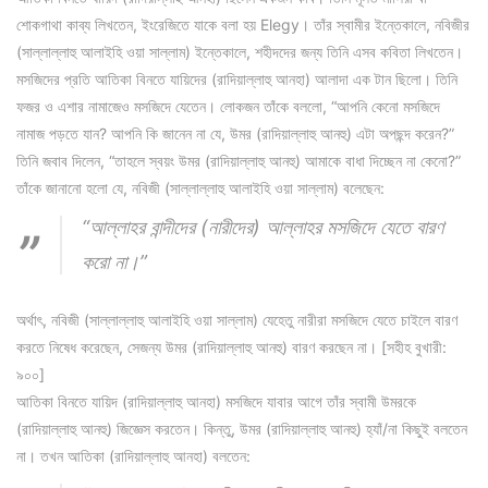
শোকগাথা কাব্য লিখতেন, ইংরেজিতে যাকে বলা হয় Elegy। তাঁর স্বামীর ইন্তেকালে, নবিজীর
(সাল্লাল্লাহু আলাইহি ওয়া সাল্লাম) ইন্তেকালে, শহীদদের জন্য তিনি এসব কবিতা লিখতেন।
মসজিদের প্রতি আতিকা বিনতে যায়িদের (রাদিয়াল্লাহু আনহা) আলাদা এক টান ছিলো। তিনি
ফজর ও এশার নামাজেও মসজিদে যেতেন। লোকজন তাঁকে বললো, “আপনি কেনো মসজিদে
নামাজ পড়তে যান? আপনি কি জানেন না যে, উমর (রাদিয়াল্লাহু আনহু) এটা অপছন্দ করেন?”
তিনি জবাব দিলেন, “তাহলে স্বয়ং উমর (রাদিয়াল্লাহু আনহু) আমাকে বাধা দিচ্ছেন না কেনো?”
তাঁকে জানানো হলো যে, নবিজী (সাল্লাল্লাহু আলাইহি ওয়া সাল্লাম) বলেছেন:
“আল্লাহর বান্দীদের (নারীদের) আল্লাহর মসজিদে যেতে বারণ
করো না।”
অর্থাৎ, নবিজী (সাল্লাল্লাহু আলাইহি ওয়া সাল্লাম) যেহেতু নারীরা মসজিদে যেতে চাইলে বারণ
করতে নিষেধ করেছেন, সেজন্য উমর (রাদিয়াল্লাহু আনহু) বারণ করছেন না। [সহীহ বুখারী:
৯০০]
আতিকা বিনতে যায়িদ (রাদিয়াল্লাহু আনহা) মসজিদে যাবার আগে তাঁর স্বামী উমরকে
(রাদিয়াল্লাহু আনহু) জিজ্ঞেস করতেন। কিন্তু, উমর (রাদিয়াল্লাহু আনহু) হ্যাঁ/না কিছুই বলতেন
না। তখন আতিকা (রাদিয়াল্লাহু আনহা) বলতেন: