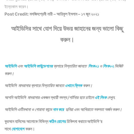
ইন্তেকাল করেন।
Post Credit: মসজিদপ্রেমী নারী –
আরিফুল ইসলাম –
১৭ জুন ২০২১
আইডিসির সাথে যোগ দিয়ে উভয় জাহানের জন্য ভালো কিছু
করুন।
আইডিসি
এবং
আইডিসি ফাউন্ডেশনের
ব্যপারে বিস্তারিত জানতে
লিংক০১
ও
লিংক০২
ভিজিট
করুন।
আইডিসি মাদরাসার ব্যপারে বিস্তারিত জানতে
এখানে ক্লিক
করুন।
আপনি আইডিসি মাদরাসার একজন স্থায়ী সদস্য /পার্টনার হতে চাইলে
এই লিংক
দেখুন.
আইডিসি এতীমখানা ও গোরাবা ফান্ডে
দান করে
দুনিয়া এবং আখিরাতে সফলতা অর্জন করুন।
কুরআন হাদিসের আলোকে বিভিন্ন
কঠিন রোগের
চিকিৎসা করাতে
আইডিসি
‘র
সাথে
যোগাযোগ
করুন।