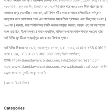
বর্তমানে মাদরাসা এবং ব্লগ প্রজেক্টের বিভিন্ন খাতে
(ওয়েবসাইট হোস্টিং, CDN,কনটেন্ট রাইটিং,
প্রুফ রিডিং, ব্লগ পোস্টিং, ডিজাইন এবং মার্কেটিং)
মাসে গড়ে ৫০,০০০+ টাকা খরচ হয়, যা
আমাদের জন্য চ্যালেঞ্জিং। সেকারনে, এই বিশাল ধর্মীয় কাজকে সামনে এগিয়ে নিতে সর্বপ্রথম
আল্লাহর কাছে আপনাদের দোয়া এবং আপনাদের সহযোগিতা প্রয়োজন, এমন কিছু ভাই ও বোন (
৩১৩ জন ) দরকার, যারা আইডিসিকে নির্দিষ্ট অংকের সাহায্য করবেন, তাহলে এই পথ চলা অনেক
সহজ হয়ে যাবে, ইংশাআল্লাহ।
যারা এককালিন, মাসিক অথবা বাৎসরিক সাহায্য করবেন, তারা
আইডিসির মুল টিমের অন্তর্ভুক্ত হয়ে যাবেন, ইংশাআল্লাহ।
আইডিসির ঠিকানাঃ
খঃ ৬৫/৫, শাহজাদপুর, গুলশান, ঢাকা -১২১২, মোবাইলঃ +88 01609
820 094, +88 01716 988 953 (নগদ/বিকাশ পার্সোনাল)
ইমেলঃ
info@islamidawahcenter.com, info@idcmadrasah.com,
ওয়েব: www.islamidawahcenter.com, www.idcmadrasah.com সার্বিক
তত্ত্বাবধানেঃ হাঃ মুফতি মাহবুব ওসমানী
( এম. এ. ইন ইংলিশ )
Categories