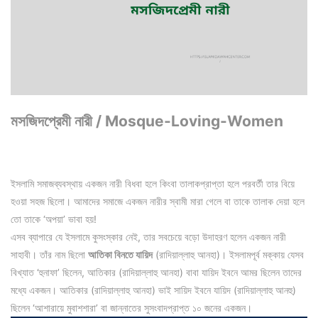
মসজিদপ্রেমী নারী / Mosque-Loving-Women
ইসলামি সমাজব্যবস্থায় একজন নারী বিধবা হলে কিংবা তালাকপ্রাপ্তা হলে পরবর্তী তার বিয়ে
হওয়া সহজ ছিলো। আমাদের সমাজে একজন নারীর স্বামী মারা গেলে বা তাকে তালাক দেয়া হলে
তো তাকে ‘অপয়া’ ভাবা হয়!
এসব ব্যাপারে যে ইসলামে কুসংস্কার নেই, তার সবচেয়ে বড়ো উদাহরণ হলেন একজন নারী
সাহাবী। তাঁর নাম ছিলো
আতিকা বিনতে যায়িদ
(রাদিয়াল্লাহু আনহা)। ইসলামপূর্ব মক্কায় যেসব
বিখ্যাত ‘হুনাফা’ ছিলেন, আতিকার (রাদিয়াল্লাহু আনহা) বাবা যায়িদ ইবনে আমর ছিলেন তাদের
মধ্যে একজন। আতিকার (রাদিয়াল্লাহু আনহা) ভাই সায়িদ ইবনে যায়িদ (রাদিয়াল্লাহু আনহু)
ছিলেন ‘আশারায়ে মুবাশশারা’ বা জান্নাতের সুসংবাদপ্রাপ্ত ১০ জনের একজন।