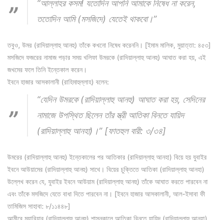
“আল্লাহর কসম! যতোদিন আপনি আমাকে নিষেধ না করেন,
ততোদিন আমি (মসজিদে) যেতেই থাকবো।”
তবুও, উমর (রাদিয়াল্লাহু আনহু) তাঁকে কখনো নিষেধ করেননি। [ইমাম মালিক, মুয়াত্তা: ৪৫৩]
মসজিদে ফজরের নামাজ পড়ার সময় খলিফা উমরকে (রাদিয়াল্লাহু আনহু) আঘাত করা হয়, এই
জখমের ফলে তিনি ইন্তেকাল করেন।
ইবনে হাজার আসকালানী (রাহিমাহুল্লাহ) বলেন:
“যেদিন উমরকে (রাদিয়াল্লাহু আনহু) আঘাত করা হয়, সেদিনের
নামাজে উপস্থিত ছিলেন তাঁর স্ত্রী আতিকা বিনতে যায়িদ
(রাদিয়াল্লাহু আনহা)।” [ফাতহুল বারী: ৩/৩৪]
উমরের (রাদিয়াল্লাহু আনহু) ইন্তেকালের পর আতিকার (রাদিয়াল্লাহু আনহা) বিয়ে হয় যুবাইর
ইবনে আউয়ামের (রাদিয়াল্লাহু আনহু) সাথে। বিয়ের চুক্তিতে আতিকা (রাদিয়াল্লাহু আনহা)
উল্লেখ করেন যে, যুবাইর ইবনে আউয়াম (রাদিয়াল্লাহু আনহু) তাঁকে আঘাত করতে পারবেন না
এবং তাঁকে মসজিদে যেতে বাধা দিতে পারবেন না। [ইবনে হাজার আসকালানী, আল-ইসাবা ফী
তামিজিস সাহাবা: ৮/১১৪৪৮]
আমীরে মুয়াবিয়ার (রাদিয়াল্লাহু আনহু) শাসনকালে আতিকা বিনতে যায়িদ (রাদিয়াল্লাহু আনহা)