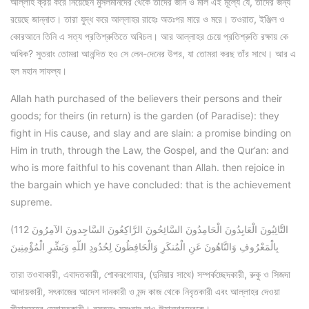
আল্লাহ ক্রয় করে নিয়েছেন মুসলমানদের থেকে তাদের জান ও মাল এই মূল্যে যে, তাদের জন্য
রয়েছে জান্নাত। তারা যুদ্ধ করে আল্লাহর রাহেঃ অতঃপর মারে ও মরে। তওরাত, ইঞ্জিল ও
কোরআনে তিনি এ সত্য প্রতিশ্রুতিতে অবিচল। আর আল্লাহর চেয়ে প্রতিশ্রুতি রক্ষায় কে
অধিক? সুতরাং তোমরা আনন্দিত হও সে লেন-দেনের উপর, যা তোমরা করছ তাঁর সাথে। আর এ
হল মহান সাফল্য।
Allah hath purchased of the believers their persons and their
goods; for theirs (in return) is the garden (of Paradise): they
fight in His cause, and slay and are slain: a promise binding on
Him in truth, through the Law, the Gospel, and the Qur’an: and
who is more faithful to his covenant than Allah. then rejoice in
the bargain which ye have concluded: that is the achievement
supreme.
(112 التَّائِبُونَ الْعَابِدُونَ الْحَامِدُونَ السَّائِحُونَ الرَّاكِعُونَ السَّاجِدونَ الآمِرُونَ
بِالْمَعْرُوفِ وَالنَّاهُونَ عَنِ الْمُنكَرِ وَالْحَافِظُونَ لِحُدُودِ اللّهِ وَبَشِّرِ الْمُؤْمِنِينَ
তারা তওবাকারী, এবাদতকারী, শোকরগোযার, (দুনিয়ার সাথে) সম্পর্কচ্ছেদকারী, রুকু ও সিজদা
আদায়কারী, সৎকাজের আদেশ দানকারী ও মন্দ কাজ থেকে নিবৃতকারী এবং আল্লাহর দেওয়া
সীমাসমূহের হেফাযতকারী। বস্তুতঃ সুসংবাদ দাও ঈমানদারদেরকে।