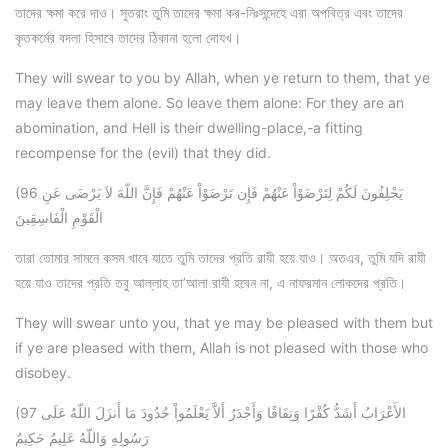
তাদের ক্ষমা করে দাও। সুতরাং তুমি তাদের ক্ষমা কর-নিঃসন্দেহে এরা অপবিত্র এবং তাদের
কৃতকর্মের বদলা হিসাবে তাদের ঠিকানা হলো দোযখ।
They will swear to you by Allah, when ye return to them, that ye
may leave them alone. So leave them alone: For they are an
abomination, and Hell is their dwelling-place,-a fitting
recompense for the (evil) that they did.
(96 يَحْلِفُونَ لَكُمْ لِتَرْضَوْاْ عَنْهُمْ فَإِن تَرْضَوْاْ عَنْهُمْ فَإِنَّ اللّهَ لاَ يَرْضَى عَنِ
الْقَوْمِ الْفَاسِقِينَ
তারা তোমার সামনে কসম খাবে যাতে তুমি তাদের প্রতি রাযী হয়ে যাও। অতএব, তুমি যদি রাযী
হয়ে যাও তাদের প্রতি তবু আল্লাহ তা’আলা রাযী হবেন না, এ নাফরমান লোকদের প্রতি।
They will swear unto you, that ye may be pleased with them but
if ye are pleased with them, Allah is not pleased with those who
disobey.
(97 الأَعْرَابُ أَشَدُّ كُفْرًا وَنِفَاقًا وَأَجْدَرُ أَلاَّ يَعْلَمُواْ حُدُودَ مَا أَنزَلَ اللّهُ عَلَى
رَسُولِهِ وَاللّهُ عَلِيمٌ حَكِيمٌ