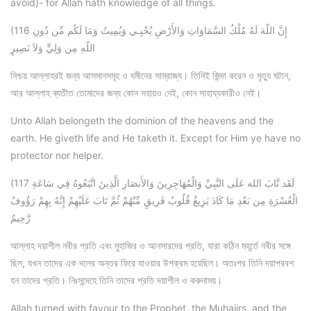
avoid)- for Allah hath knowledge of all things.
(116 إِنَّ اللّهَ لَهُ مُلْكُ السَّمَاوَاتِ وَالأَرْضِ يُحْيِـي وَيُمِيتُ وَمَا لَكُم مِّن دُونِ
اللّهِ مِن وَلِيٍّ وَلاَ نَصِيرٍ
নিশ্চয় আল্লাহরই জন্য আসমানসমূহ ও যমীনের সাম্রাজ্য। তিনিই জিন্দা করেন ও মৃত্যু ঘটান,
আর আল্লাহ ব্যতীত তোমাদের জন্য কোন সহায়ও নেই, কোন সাহায্যকারীও নেই।
Unto Allah belongeth the dominion of the heavens and the
earth. He giveth life and He taketh it. Except for Him ye have no
protector nor helper.
(117 لَقَد تَّابَ الله عَلَى النَّبِيِّ وَالْمُهَاجِرِينَ وَالأَنصَارِ الَّذِينَ اتَّبَعُوهُ فِي سَاعَةِ
الْعُسْرَةِ مِن بَعْدِ مَا كَادَ يَزِيغُ قُلُوبُ فَرِيقٍ مِّنْهُمْ ثُمَّ تَابَ عَلَيْهِمْ إِنَّهُ بِهِمْ رَؤُوفٌ
رَّحِيمٌ
আল্লাহ দয়াশীল নবীর প্রতি এবং মুহাজির ও আনসারদের প্রতি, যারা কঠিন মহূর্তে নবীর সঙ্গে
ছিল, যখন তাদের এক দলের অন্তর ফিরে যাওয়ার উপক্রম হয়েছিল। অতঃপর তিনি দয়াপরবশ
হন তাদের প্রতি। নিঃসন্দেহে তিনি তাদের প্রতি দয়াশীল ও করুনাময়।
Allah turned with favour to the Prophet, the Muhajirs, and the