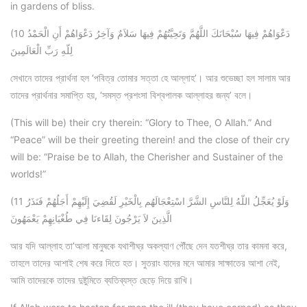
in gardens of bliss.
(10 دَعْوَاهُمْ فِيهَا سُبْحَانَكَ اللَّهُمَّ وَتَحِيَّتُهُمْ فِيهَا سَلاَمٌ وَآخِرُ دَعْوَاهُمْ أَنِ الْحَمْدُ
لِلّهِ رَبِّ الْعَالَمِينَ
সেখানে তাদের প্রার্থনা হল ‘পবিত্র তোমার সত্তা হে আল্লাহ’। আর শুভেচ্ছা হল সালাম আর
তাদের প্রার্থনার সমাপ্তি হয়, ‘সমস্ত প্রশংসা বিশ্বপালক আল্লাহর জন্য’ বলে।
(This will be) their cry therein: “Glory to Thee, O Allah.” And
“Peace” will be their greeting therein! and the close of their cry
will be: “Praise be to Allah, the Cherisher and Sustainer of the
worlds!”
(11 وَلَوْ يُعَجِّلُ اللّهُ لِلنَّاسِ الشَّرَّ اسْتِعْجَالَهُم بِالْخَيْرِ لَقُضِيَ إِلَيْهِمْ أَجَلُهُمْ فَنَذَرُ
الَّذِينَ لاَ يَرْجُونَ لِقَاءنَا فِي طُغْيَانِهِمْ يَعْمَهُونَ
আর যদি আল্লাহ তা’আলা মানুষকে যথাশীঘ্র অকল্যাণ পৌঁছে দেন যতশীঘ্র তার কামনা করে,
তাহলে তাদের আশাই শেষ করে দিতে হত। সুতরাং যাদের মনে আমার সাক্ষাতের আশা নেই,
আমি তাদেরকে তাদের দুষ্টুমিতে ব্যতিব্যস্ত ছেড়ে দিয়ে রাখি।