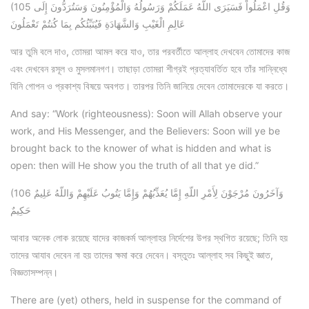
(105 وَقُلِ اعْمَلُواْ فَسَيَرَى اللّهُ عَمَلَكُمْ وَرَسُولُهُ وَالْمُؤْمِنُونَ وَسَتُرَدُّونَ إِلَى
عَالِمِ الْغَيْبِ وَالشَّهَادَةِ فَيُنَبِّئُكُم بِمَا كُنتُمْ تَعْمَلُونَ
আর তুমি বলে দাও, তোমরা আমল করে যাও, তার পরবর্তীতে আল্লাহ দেখবেন তোমাদের কাজ
এবং দেখবেন রসূল ও মুসলমানগণ। তাছাড়া তোমরা শীগ্রই প্রত্যাবর্তিত হবে তাঁর সান্নিধ্যে
যিনি গোপন ও প্রকাশ্য বিষয়ে অবগত। তারপর তিনি জানিয়ে দেবেন তোমাদেরকে যা করতে।
And say: “Work (righteousness): Soon will Allah observe your
work, and His Messenger, and the Believers: Soon will ye be
brought back to the knower of what is hidden and what is
open: then will He show you the truth of all that ye did.”
(106 وَآخَرُونَ مُرْجَوْنَ لِأَمْرِ اللّهِ إِمَّا يُعَذِّبُهُمْ وَإِمَّا يَتُوبُ عَلَيْهِمْ وَاللّهُ عَلِيمٌ
حَكِيمٌ
আবার অনেক লোক রয়েছে যাদের কাজকর্ম আল্লাহর নির্দেশের উপর স্থগিত রয়েছে; তিনি হয়
তাদের আযাব দেবেন না হয় তাদের ক্ষমা করে দেবেন। বস্তুতঃ আল্লাহ সব কিছুই জ্ঞাত,
বিজ্ঞতাসম্পন্ন।
There are (yet) others, held in suspense for the command of