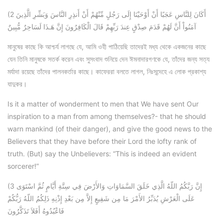
(2 أَكَانَ لِلنَّاسِ عَجَبًا أَنْ أَوْحَيْنَا إِلَى رَجُلٍ مِّنْهُمْ أَنْ أَنذِرِ النَّاسَ وَبَشِّرِ الَّذِينَ
آمَنُواْ أَنَّ لَهُمْ قَدَمَ صِدْقٍ عِندَ رَبِّهِمْ قَالَ الْكَافِرُونَ إِنَّ هَـذَا لَسَاحِرٌ مُّبِينٌ
মানুষের কাছে কি আশ্চর্য লাগছে যে, আমি ওহী পাঠিয়েছি তাদেরই মধ্য থেকে একজনের কাছে
যেন তিনি মানুষকে সতর্ক করেন এবং সুসংবাদ শুনিয়ে দেন ঈমনাদারগণকে যে, তাঁদের জন্য সত্য
মর্যাদা রয়েছে তাঁদের পালনকর্তার কাছে। কাফেররা বলতে লাগল, নিঃসন্দেহে এ লোক প্রকাশ্য
যাদুকর।
Is it a matter of wonderment to men that We have sent Our
inspiration to a man from among themselves?- that he should
warn mankind (of their danger), and give the good news to the
Believers that they have before their Lord the lofty rank of
truth. (But) say the Unbelievers: “This is indeed an evident
sorcerer!”
(3 إِنَّ رَبَّكُمُ اللّهُ الَّذِي خَلَقَ السَّمَاوَاتِ وَالأَرْضَ فِي سِتَّةِ أَيَّامٍ ثُمَّ اسْتَوَى
عَلَى الْعَرْشِ يُدَبِّرُ الأَمْرَ مَا مِن شَفِيعٍ إِلاَّ مِن بَعْدِ إِذْنِهِ ذَلِكُمُ اللّهُ رَبُّكُمْ
فَاعْبُدُوهُ أَفَلاَ تَذَكَّرُونَ