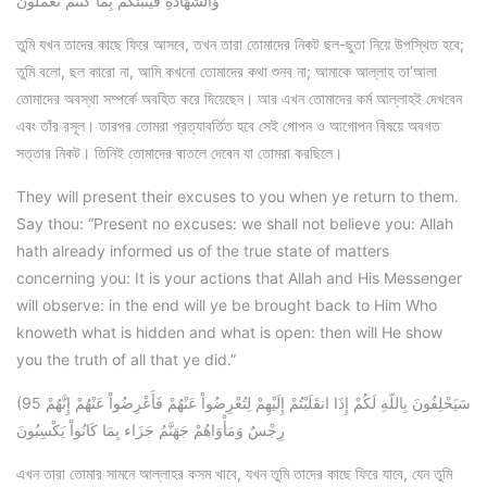
وَالشَّهَادَةِ فَيُنَبِّئُكُم بِمَا كُنتُمْ تَعْمَلُونَ
তুমি যখন তাদের কাছে ফিরে আসবে, তখন তারা তোমাদের নিকট ছল-ছুতা নিয়ে উপস্থিত হবে;
তুমি বলো, ছল কারো না, আমি কখনো তোমাদের কথা শুনব না; আমাকে আল্লাহ তা’আলা
তোমাদের অবস্থা সম্পর্কে অবহিত করে দিয়েছেন। আর এখন তোমাদের কর্ম আল্লাহই দেখবেন
এবং তাঁর রসূল। তারপর তোমরা প্রত্যাবর্তিত হবে সেই গোপন ও আগোপন বিষয়ে অবগত
সত্তার নিকট। তিনিই তোমাদের বাতলে দেবেন যা তোমরা করছিলে।
They will present their excuses to you when ye return to them.
Say thou: “Present no excuses: we shall not believe you: Allah
hath already informed us of the true state of matters
concerning you: It is your actions that Allah and His Messenger
will observe: in the end will ye be brought back to Him Who
knoweth what is hidden and what is open: then will He show
you the truth of all that ye did.”
(95 سَيَحْلِفُونَ بِاللّهِ لَكُمْ إِذَا انقَلَبْتُمْ إِلَيْهِمْ لِتُعْرِضُواْ عَنْهُمْ فَأَعْرِضُواْ عَنْهُمْ إِنَّهُمْ
رِجْسٌ وَمَأْوَاهُمْ جَهَنَّمُ جَزَاء بِمَا كَانُواْ يَكْسِبُونَ
এখন তারা তোমার সামনে আল্লাহর কসম খাবে, যখন তুমি তাদের কাছে ফিরে যাবে, যেন তুমি