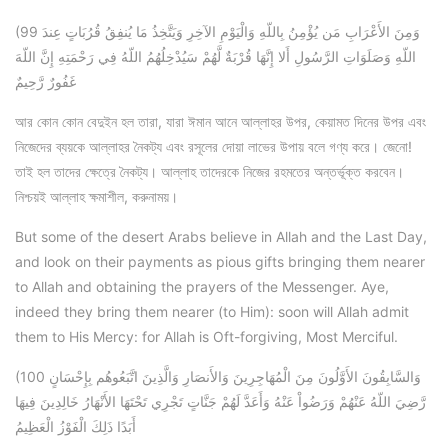
(99 وَمِنَ الأَعْرَابِ مَن يُؤْمِنُ بِاللّهِ وَالْيَوْمِ الآخِرِ وَيَتَّخِذُ مَا يُنفِقُ قُرُبَاتٍ عِندَ
اللّهِ وَصَلَوَاتِ الرَّسُولِ أَلا إِنَّهَا قُرْبَةٌ لَّهُمْ سَيُدْخِلُهُمُ اللّهُ فِي رَحْمَتِهِ إِنَّ اللّهَ
غَفُورٌ رَّحِيمٌ
আর কোন কোন বেদুইন হল তারা, যারা ঈমান আনে আল্লাহর উপর, কেয়ামত দিনের উপর এবং
নিজেদের ব্যয়কে আল্লাহর নৈকট্য এবং রসূলের দোয়া লাভের উপায় বলে গণ্য করে। জেনো!
তাই হল তাদের ক্ষেত্রে নৈকট্য। আল্লাহ তাদেরকে নিজের রহমতের অন্তর্ভূক্ত করবেন।
নিশ্চয়ই আল্লাহ ক্ষমাশীল, করুনাময়।
But some of the desert Arabs believe in Allah and the Last Day,
and look on their payments as pious gifts bringing them nearer
to Allah and obtaining the prayers of the Messenger. Aye,
indeed they bring them nearer (to Him): soon will Allah admit
them to His Mercy: for Allah is Oft-forgiving, Most Merciful.
(100 وَالسَّابِقُونَ الأَوَّلُونَ مِنَ الْمُهَاجِرِينَ وَالأَنصَارِ وَالَّذِينَ اتَّبَعُوهُم بِإِحْسَانٍ
رَّضِيَ اللّهُ عَنْهُمْ وَرَضُواْ عَنْهُ وَأَعَدَّ لَهُمْ جَنَّاتٍ تَجْرِي تَحْتَهَا الأَنْهَارُ خَالِدِينَ فِيهَا
أَبَدًا ذَلِكَ الْفَوْزُ الْعَظِيمُ