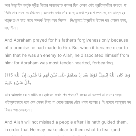
আর ইব্রাহীম কর্তৃক স্বীয় পিতার মাগফেরাত কামনা ছিল কেবল সেই প্রতিশ্রুতির কারণে, যা
তিনি তার সাথে করেছিলেন। অতঃপর যখন তাঁর কাছে একথা প্রকাশ পেল যে, সে আল্লাহর
শত্রু তখন তার সাথে সম্পর্ক ছিন্ন করে নিলেন। নিঃসন্দেহে ইব্রাহীম ছিলেন বড় কোমল হৃদয়,
সহনশীল।
And Abraham prayed for his father’s forgiveness only because
of a promise he had made to him. But when it became clear to
him that he was an enemy to Allah, he dissociated himself from
him: for Abraham was most tender-hearted, forbearing.
(115 وَمَا كَانَ اللّهُ لِيُضِلَّ قَوْمًا بَعْدَ إِذْ هَدَاهُمْ حَتَّى يُبَيِّنَ لَهُم مَّا يَتَّقُونَ إِنَّ اللّهَ
بِكُلِّ شَيْءٍ عَلِيمٌ
আর আল্লাহ কোন জাতিকে হেদায়েত করার পর পথভ্রষ্ট করেন না যতক্ষণ না তাদের জন্য
পরিষ্কারভাবে বলে দেন সেসব বিষয় যা থেকে তাদের বেঁচে থাকা দরকার। নিঃসন্দেহে আল্লাহ সব
বিষয়ে ওয়াকেফহাল।
And Allah will not mislead a people after He hath guided them,
in order that He may make clear to them what to fear (and