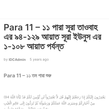
Para 11 – ১১ পারা সূরা তাওবাহ
এর ৯৪-১২৯ আয়াত সূরা ইউনুস এর
১-১০৮ আয়াত পর্যন্ত
5 years ago
IDCAdmin
Para 11 – ১১ তম পারা শুরু
(94 يَعْتَذِرُونَ إِلَيْكُمْ إِذَا رَجَعْتُمْ إِلَيْهِمْ قُل لاَّ تَعْتَذِرُواْ لَن نُّؤْمِنَ لَكُمْ قَدْ نَبَّأَنَا اللّهُ
مِنْ أَخْبَارِكُمْ وَسَيَرَى اللّهُ عَمَلَكُمْ وَرَسُولُهُ ثُمَّ تُرَدُّونَ إِلَى عَالِمِ الْغَيْبِ