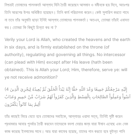
নিশ্চয়ই তোমাদের পালনকর্তা আল্লাহ যিনি তৈরী করেছেন আসমান ও যমীনকে ছয় দিনে, অতঃপর
তিনি আরশের উপর অধিষ্ঠিত হয়েছেন। তিনি কার্য পরিচালনা করেন। কেউ সুপারিশ করতে পাবে
না তবে তাঁর অনুমতি ছাড়া ইনিই আল্লাহ তোমাদের পালনকর্তা। অতএব, তোমরা তাঁরই এবাদত
কর। তোমরা কি কিছুই চিন্তা কর না ?
Verily your Lord is Allah, who created the heavens and the earth
in six days, and is firmly established on the throne (of
authority), regulating and governing all things. No intercessor
(can plead with Him) except after His leave (hath been
obtained). This is Allah your Lord; Him, therefore, serve ye: will
ye not receive admonition?
(4 إِلَيْهِ مَرْجِعُكُمْ جَمِيعًا وَعْدَ اللّهِ حَقًّا إِنَّهُ يَبْدَأُ الْخَلْقَ ثُمَّ يُعِيدُهُ لِيَجْزِيَ الَّذِينَ
آمَنُواْ وَعَمِلُواْ الصَّالِحَاتِ بِالْقِسْطِ وَالَّذِينَ كَفَرُواْ لَهُمْ شَرَابٌ مِّنْ حَمِيمٍ وَعَذَابٌ
أَلِيمٌ بِمَا كَانُواْ يَكْفُرُونَ
তাঁর কাছেই ফিরে যেতে হবে তোমাদের সবাইকে, আল্লাহর ওয়াদা সত্য, তিনিই সৃষ্টি করেন
প্রথমবার আবার পুনর্বার তৈরী করবেন তাদেরকে বদলা দেয়ার জন্য যারা ঈমান এনেছে এবং নেক
কাজ করেছে ইনসাফের সাথে। আর যারা কাফের হয়েছে, তাদের পান করতে হবে ফুটন্ত পানি