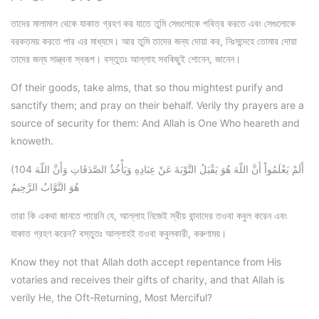
তাদের মালামাল থেকে যাকাত গ্রহণ কর যাতে তুমি সেগুলোকে পবিত্র করতে এবং সেগুলোকে
বরকতময় করতে পার এর মাধ্যমে। আর তুমি তাদের জন্য দোয়া কর, নিঃসন্দেহে তোমার দোয়া
তাদের জন্য সান্ত্বনা স্বরূপ। বস্তুতঃ আল্লাহ সবকিছুই শোনেন, জানেন।
Of their goods, take alms, that so thou mightest purify and
sanctify them; and pray on their behalf. Verily thy prayers are a
source of security for them: And Allah is One Who heareth and
knoweth.
(104 أَلَمْ يَعْلَمُواْ أَنَّ اللّهَ هُوَ يَقْبَلُ التَّوْبَةَ عَنْ عِبَادِهِ وَيَأْخُذُ الصَّدَقَاتِ وَأَنَّ اللّهَ
هُوَ التَّوَّابُ الرَّحِيمُ
তারা কি একথা জানতে পারেনি যে, আল্লাহ নিজেই স্বীয় বান্দাদের তওবা কবুল করেন এবং
যাকাত গ্রহণ করেন? বস্তুতঃ আল্লাহই তওবা কবুলকারী, করুণাময়।
Know they not that Allah doth accept repentance from His
votaries and receives their gifts of charity, and that Allah is
verily He, the Oft-Returning, Most Merciful?