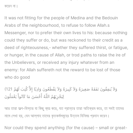
করেন না।
It was not fitting for the people of Medina and the Bedouin
Arabs of the neighbourhood, to refuse to follow Allah.s
Messenger, nor to prefer their own lives to his: because nothing
could they suffer or do, but was reckoned to their credit as a
deed of righteousness,- whether they suffered thirst, or fatigue,
or hunger, in the cause of Allah, or trod paths to raise the ire of
the Unbelievers, or received any injury whatever from an
enemy: for Allah suffereth not the reward to be lost of those
who do good
(121 وَلاَ يُنفِقُونَ نَفَقَةً صَغِيرَةً وَلاَ كَبِيرَةً وَلاَ يَقْطَعُونَ وَادِيًا إِلاَّ كُتِبَ لَهُمْ
لِيَجْزِيَهُمُ اللّهُ أَحْسَنَ مَا كَانُواْ يَعْمَلُونَ
আর তারা অল্প-বিস্তর যা কিছু ব্যয় করে, যত প্রান্তর তারা অতিক্রম করে, তা সবই তাদের
নামে লেখা হয়, যেন আল্লাহ তাদের কৃতকর্মসমূহের উত্তম বিনিময় প্রদান করেন।
Nor could they spend anything (for the cause) – small or great-