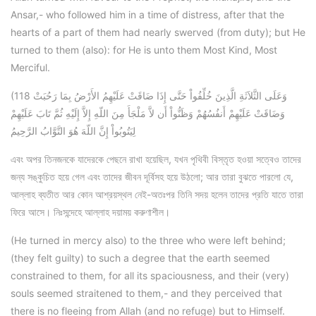
Ansar,- who followed him in a time of distress, after that the
hearts of a part of them had nearly swerved (from duty); but He
turned to them (also): for He is unto them Most Kind, Most
Merciful.
(118 وَعَلَى الثَّلاَثَةِ الَّذِينَ خُلِّفُواْ حَتَّى إِذَا ضَاقَتْ عَلَيْهِمُ الأَرْضُ بِمَا رَحُبَتْ
وَضَاقَتْ عَلَيْهِمْ أَنفُسُهُمْ وَظَنُّواْ أَن لاَّ مَلْجَأَ مِنَ اللّهِ إِلاَّ إِلَيْهِ ثُمَّ تَابَ عَلَيْهِمْ
لِيَتُوبُواْ إِنَّ اللّهَ هُوَ التَّوَّابُ الرَّحِيمُ
এবং অপর তিনজনকে যাদেরকে পেছনে রাখা হয়েছিল, যখন পৃথিবী বিস্তৃত হওয়া সত্বেও তাদের
জন্য সঙ্কুচিত হয়ে গেল এবং তাদের জীবন দূর্বিসহ হয়ে উঠলো; আর তারা বুঝতে পারলো যে,
আল্লাহ ব্যতীত আর কোন আশ্রয়স্থল নেই-অতঃপর তিনি সদয় হলেন তাদের প্রতি যাতে তারা
ফিরে আসে। নিঃসন্দেহে আল্লাহ দয়াময় করুণাশীল।
(He turned in mercy also) to the three who were left behind;
(they felt guilty) to such a degree that the earth seemed
constrained to them, for all its spaciousness, and their (very)
souls seemed straitened to them,- and they perceived that
there is no fleeing from Allah (and no refuge) but to Himself.