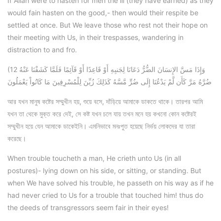
If Allah were to hasten for men the ill (they have earned) as they
would fain hasten on the good,- then would their respite be
settled at once. But We leave those who rest not their hope on
their meeting with Us, in their trespasses, wandering in
distraction to and fro.
(12 وَإِذَا مَسَّ الإِنسَانَ الضُّرُّ دَعَانَا لِجَنبِهِ أَوْ قَاعِدًا أَوْ قَآئِمًا فَلَمَّا كَشَفْنَا عَنْهُ
ضُرَّهُ مَرَّ كَأَن لَّمْ يَدْعُنَا إِلَى ضُرٍّ مَّسَّهُ كَذَلِكَ زُيِّنَ لِلْمُسْرِفِينَ مَا كَانُواْ يَعْمَلُونَ
আর যখন মানুষ কষ্টের সম্মুখীন হয়, শুয়ে বসে, দাঁড়িয়ে আমাকে ডাকতে থাকে। তারপর আমি
যখন তা থেকে মুক্ত করে দেই, সে কষ্ট যখন চলে যায় তখন মনে হয় কখনো কোন কষ্টেরই
সম্মুখীন হয়ে যেন আমাকে ডাকেইনি। এমনিভাবে মনঃপুত হয়েছে নির্ভয় লোকদের যা তারা
করেছে।
When trouble toucheth a man, He crieth unto Us (in all
postures)- lying down on his side, or sitting, or standing. But
when We have solved his trouble, he passeth on his way as if he
had never cried to Us for a trouble that touched him! thus do
the deeds of transgressors seem fair in their eyes!