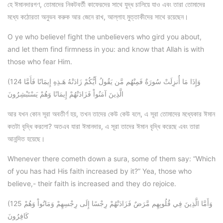
হে ঈমানদারগণ, তোমাদের নিকটবর্তী কাফেরদের সাথে যুদ্ধ চালিয়ে যাও এবং তারা তোমাদের
মধ্যে কঠোরতা অনুভব করুক আর জেনে রাখ, আল্লাহ মুত্তাকীদের সাথে রয়েছেন।
O ye who believe! fight the unbelievers who gird you about,
and let them find firmness in you: and know that Allah is with
those who fear Him.
(124 وَإِذَا مَا أُنزِلَتْ سُورَةٌ فَمِنْهُم مَّن يَقُولُ أَيُّكُمْ زَادَتْهُ هَـذِهِ إِيمَانًا فَأَمَّا
الَّذِينَ آمَنُواْ فَزَادَتْهُمْ إِيمَانًا وَهُمْ يَسْتَبْشِرُونَ
আর যখন কোন সূরা অবতীর্ণ হয়, তখন তাদের কেউ কেউ বলে, এ সূরা তোমাদের মধ্যেকার ঈমান
কতটা বৃদ্ধি করলো? অতএব যারা ঈমানদার, এ সূরা তাদের ঈমান বৃদ্ধি করেছে এবং তারা
আনন্দিত হয়েছে।
Whenever there cometh down a sura, some of them say: “Which
of you has had His faith increased by it?” Yea, those who
believe,- their faith is increased and they do rejoice.
(125 وَأَمَّا الَّذِينَ فِي قُلُوبِهِم مَّرَضٌ فَزَادَتْهُمْ رِجْسًا إِلَى رِجْسِهِمْ وَمَاتُواْ وَهُمْ
كَافِرُونَ