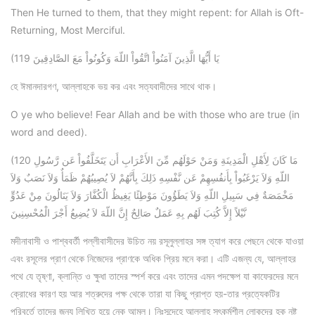
Then He turned to them, that they might repent: for Allah is Oft-
Returning, Most Merciful.
(119 يَا أَيُّهَا الَّذِينَ آمَنُواْ اتَّقُواْ اللّهَ وَكُونُواْ مَعَ الصَّادِقِينَ
হে ঈমানদারগণ, আল্লাহকে ভয় কর এবং সত্যবাদীদের সাথে থাক।
O ye who believe! Fear Allah and be with those who are true (in
word and deed).
(120 مَا كَانَ لِأَهْلِ الْمَدِينَةِ وَمَنْ حَوْلَهُم مِّنَ الأَعْرَابِ أَن يَتَخَلَّفُواْ عَن رَّسُولِ
اللّهِ وَلاَ يَرْغَبُواْ بِأَنفُسِهِمْ عَن نَّفْسِهِ ذَلِكَ بِأَنَّهُمْ لاَ يُصِيبُهُمْ ظَمَأٌ وَلاَ نَصَبٌ وَلاَ
مَخْمَصَةٌ فِي سَبِيلِ اللّهِ وَلاَ يَطَؤُونَ مَوْطِئًا يَغِيظُ الْكُفَّارَ وَلاَ يَنَالُونَ مِنْ عَدُوٍّ
نَّيْلاً إِلاَّ كُتِبَ لَهُم بِهِ عَمَلٌ صَالِحٌ إِنَّ اللّهَ لاَ يُضِيعُ أَجْرَ الْمُحْسِنِينَ
মদীনাবাসী ও পাশ্ববর্তী পল্লীবাসীদের উচিত নয় রসূলুল্লাহর সঙ্গ ত্যাগ করে পেছনে থেকে যাওয়া
এবং রসূলের প্রাণ থেকে নিজেদের প্রাণকে অধিক প্রিয় মনে করা। এটি এজন্য যে, আল্লাহর
পথে যে তৃষ্ণা, ক্লান্তি ও ক্ষুধা তাদের স্পর্শ করে এবং তাদের এমন পদক্ষেপ যা কাফেরদের মনে
ক্রোধের কারণ হয় আর শত্রুদের পক্ষ থেকে তারা যা কিছু প্রাপ্ত হয়-তার প্রত্যেকটির
পরিবর্তে তাদের জন্য লিখিত হয়ে নেক আমল। নিঃসন্দেহে আল্লাহ সৎকর্মশীল লোকদের হক নষ্ট