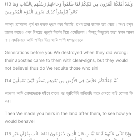
(13 وَلَقَدْ أَهْلَكْنَا الْقُرُونَ مِن قَبْلِكُمْ لَمَّا ظَلَمُواْ وَجَاءتْهُمْ رُسُلُهُم بِالْبَيِّنَاتِ وَمَا
كَانُواْ لِيُؤْمِنُواْ كَذَلِكَ نَجْزِي الْقَوْمَ الْمُجْرِمِينَ
অবশ্য তোমাদের পূর্বে বহু দলকে ধ্বংস করে দিয়েছি, তখন তারা জালেম হয়ে গেছে। অথচ রসূল
তাদের কাছেও এসব বিষয়ের প্রকৃষ্ট নির্দেশ নিয়ে এসেছিলেন। কিন্তু কিছুতেই তারা ঈমান আনল
না। এমনিভাবে আমি শাস্তি দিয়ে থাকি পাপি সম্প্রদায়কে।
Generations before you We destroyed when they did wrong:
their apostles came to them with clear-signs, but they would
not believe! thus do We requite those who sin!
(14 ثُمَّ جَعَلْنَاكُمْ خَلاَئِفَ فِي الأَرْضِ مِن بَعْدِهِم لِنَنظُرَ كَيْفَ تَعْمَلُونَ
অতঃপর আমি তোমাদেরকে যমীনে তাদের পর প্রতিনিধি বানিয়েছি যাতে দেখতে পারি তোমরা কি
কর।
Then We made you heirs in the land after them, to see how ye
would behave!
(15 وَإِذَا تُتْلَى عَلَيْهِمْ آيَاتُنَا بَيِّنَاتٍ قَالَ الَّذِينَ لاَ يَرْجُونَ لِقَاءنَا ائْتِ بِقُرْآنٍ غَيْرِ