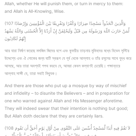
Allah, whether He will punish them, or turn in mercy to them:
and Allah is All-Knowing, Wise.
(107 وَالَّذِينَ اتَّخَذُواْ مَسْجِدًا ضِرَارًا وَكُفْرًا وَتَفْرِيقًا بَيْنَ الْمُؤْمِنِينَ وَإِرْصَادًا
لِّمَنْ حَارَبَ اللّهَ وَرَسُولَهُ مِن قَبْلُ وَلَيَحْلِفَنَّ إِنْ أَرَدْنَا إِلاَّ الْحُسْنَى وَاللّهُ يَشْهَدُ
إِنَّهُمْ لَكَاذِبُونَ
আর যারা নির্মাণ করেছে মসজিদ জিদের বশে এবং কুফরীর তাড়নায় মুমিনদের মধ্যে বিভেদ সৃস্টির
উদ্দেশ্যে এবং ঐ লোকের জন্য ঘাটি স্বরূপ যে পূর্ব থেকে আল্লাহ ও তাঁর রসূলের সাথে যুদ্ধ করে
আসছে, আর তারা অবশ্যই শপথ করবে যে, আমরা কেবল কল্যাণই চেয়েছি। পক্ষান্তরে
আল্লাহ সাক্ষী যে, তারা সবাই মিথ্যুক।
And there are those who put up a mosque by way of mischief
and infidelity – to disunite the Believers – and in preparation for
one who warred against Allah and His Messenger aforetime.
They will indeed swear that their intention is nothing but good;
But Allah doth declare that they are certainly liars.
(108 لاَ تَقُمْ فِيهِ أَبَدًا لَّمَسْجِدٌ أُسِّسَ عَلَى التَّقْوَى مِنْ أَوَّلِ يَوْمٍ أَحَقُّ أَن تَقُومَ
فِيهِ فِيهِ رِجَالٌ يُحِبُّونَ أَن يَتَطَهَّرُواْ وَاللّهُ يُحِبُّ الْمُطَّهِّرِينَ