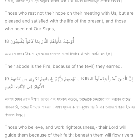
রয়েছে, তাতেই প্রশান্তি অনুভব করেছে এবং যারা আমার নির্দশনসমূহ সম্পর্কে বেখবর।
Those who rest not their hope on their meeting with Us, but are
pleased and satisfied with the life of the present, and those
who heed not Our Signs,
(8 أُوْلَـئِكَ مَأْوَاهُمُ النُّارُ بِمَا كَانُواْ يَكْسِبُونَ
এমন লোকদের ঠিকানা হল আগুন সেসবের বদলা হিসাবে যা তারা অর্জন করছিল।
Their abode is the Fire, because of the (evil) they earned.
(9 إِنَّ الَّذِينَ آمَنُواْ وَعَمِلُواْ الصَّالِحَاتِ يَهْدِيهِمْ رَبُّهُمْ بِإِيمَانِهِمْ تَجْرِي مِن تَحْتِهِمُ
الأَنْهَارُ فِي جَنَّاتِ النَّعِيمِ
অবশ্য যেসব লোক ঈমান এনেছে এবং সৎকাজ করেছে, তাদেরকে হেদায়েত দান করবেন তাদের
পালনকর্তা, তাদের ঈমানের মাধ্যমে। এমন সুসময় কানন-কুঞ্জের প্রতি যার তলদেশে প্রবাহিত হয়
প্রস্রবণসমূহ।
Those who believe, and work righteousness,- their Lord will
guide them because of their faith: beneath them will flow rivers