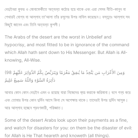
বেদুইনরা কুফর ও মোনাফেকীতে অত্যন্ত কঠোর হয়ে থাকে এবং এরা সেসব নীতি-কানুন না
শেখারই যোগ্য যা আল্লাহ তা’আলা তাঁর রসূলের উপর নাযিল করেছেন। বস্তুতঃ আল্লাহ সব
কিছুই জানেন এবং তিনি অত্যন্ত কুশলী।
The Arabs of the desert are the worst in Unbelief and
hypocrisy, and most fitted to be in ignorance of the command
which Allah hath sent down to His Messenger. But Allah is All-
knowing, All-Wise.
(98 وَمِنَ الأَعْرَابِ مَن يَتَّخِذُ مَا يُنفِقُ مَغْرَمًا وَيَتَرَبَّصُ بِكُمُ الدَّوَائِرَ عَلَيْهِمْ
دَآئِرَةُ السَّوْءِ وَاللّهُ سَمِيعٌ عَلِيمٌ
আবার কোন কোন বেদুইন এমন ও রয়েছে যারা নিজেদের ব্যয় করাকে জরিমানা। বলে গন্য করে
এবং তোমার উপর কোন দুর্দিন আসে কিনা সে অপেক্ষায় থাকে। তাদেরই উপর দুর্দিন আসুক।
আর আল্লাহ হচ্ছেন শ্রবণকারী, পরিজ্ঞাত।
Some of the desert Arabs look upon their payments as a fine,
and watch for disasters for you: on them be the disaster of evil:
for Allah is He That heareth and knoweth (all things).