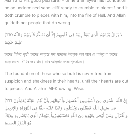
Allah and His good pleasure? – or he that layeth his foundation
on an undermined sand-cliff ready to crumble to pieces? and it
doth crumble to pieces with him, into the fire of Hell. And Allah
guideth not people that do wrong.
(110 لاَ يَزَالُ بُنْيَانُهُمُ الَّذِي بَنَوْاْ رِيبَةً فِي قُلُوبِهِمْ إِلاَّ أَن تَقَطَّعَ قُلُوبُهُمْ وَاللّهُ
عَلِيمٌ حَكِيمٌ
তাদের নির্মিত গৃহটি তাদের অন্তরে সদা সন্দেহের উদ্রেক করে যাবে যে পর্যন্ত না তাদের
অন্তরগুলো চৌচির হয়ে যায়। আর আল্লাহ সর্বজ্ঞ প্রজ্ঞাময়।
The foundation of those who so build is never free from
suspicion and shakiness in their hearts, until their hearts are cut
to pieces. And Allah is All-Knowing, Wise.
(111 إِنَّ اللّهَ اشْتَرَى مِنَ الْمُؤْمِنِينَ أَنفُسَهُمْ وَأَمْوَالَهُم بِأَنَّ لَهُمُ الجَنَّةَ يُقَاتِلُونَ
فِي سَبِيلِ اللّهِ فَيَقْتُلُونَ وَيُقْتَلُونَ وَعْدًا عَلَيْهِ حَقًّا فِي التَّوْرَاةِ وَالإِنجِيلِ
وَالْقُرْآنِ وَمَنْ أَوْفَى بِعَهْدِهِ مِنَ اللّهِ فَاسْتَبْشِرُواْ بِبَيْعِكُمُ الَّذِي بَايَعْتُم بِهِ وَذَلِكَ
هُوَ الْفَوْزُ الْعَظِيمُ