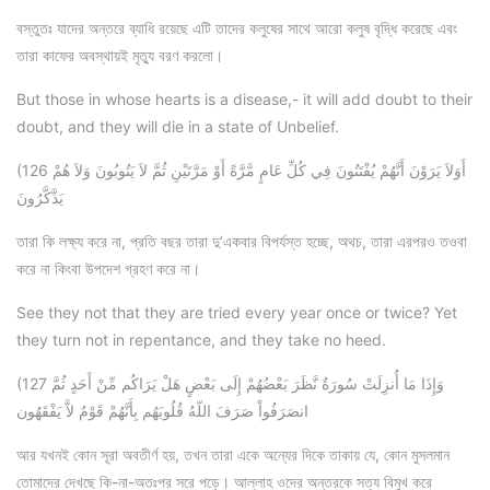
বস্তুতঃ যাদের অন্তরে ব্যাধি রয়েছে এটি তাদের কলুষের সাথে আরো কলুষ বৃদ্ধি করেছে এবং
তারা কাফের অবস্থায়ই মৃত্যু বরণ করলো।
But those in whose hearts is a disease,- it will add doubt to their
doubt, and they will die in a state of Unbelief.
(126 أَوَلاَ يَرَوْنَ أَنَّهُمْ يُفْتَنُونَ فِي كُلِّ عَامٍ مَّرَّةً أَوْ مَرَّتَيْنِ ثُمَّ لاَ يَتُوبُونَ وَلاَ هُمْ
يَذَّكَّرُونَ
তারা কি লক্ষ্য করে না, প্রতি বছর তারা দু’একবার বিপর্যস্ত হচ্ছে, অথচ, তারা এরপরও তওবা
করে না কিংবা উপদেশ গ্রহণ করে না।
See they not that they are tried every year once or twice? Yet
they turn not in repentance, and they take no heed.
(127 وَإِذَا مَا أُنزِلَتْ سُورَةٌ نَّظَرَ بَعْضُهُمْ إِلَى بَعْضٍ هَلْ يَرَاكُم مِّنْ أَحَدٍ ثُمَّ
انصَرَفُواْ صَرَفَ اللّهُ قُلُوبَهُم بِأَنَّهُمْ قَوْمٌ لاَّ يَفْقَهُون
আর যখনই কোন সূরা অবতীর্ণ হয়, তখন তারা একে অন্যের দিকে তাকায় যে, কোন মুসলমান
তোমাদের দেখছে কি-না-অতঃপর সরে পড়ে। আল্লাহ ওদের অন্তরকে সত্য বিমুখ করে