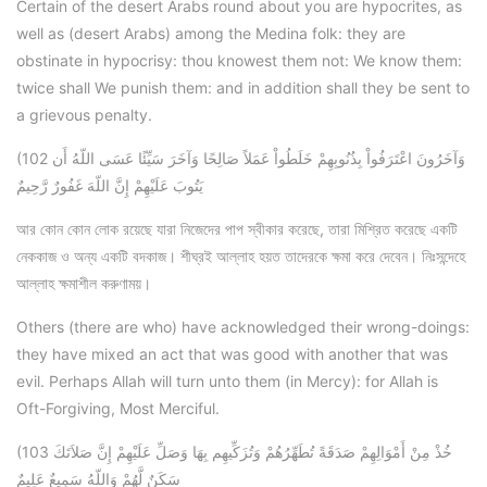
Certain of the desert Arabs round about you are hypocrites, as
well as (desert Arabs) among the Medina folk: they are
obstinate in hypocrisy: thou knowest them not: We know them:
twice shall We punish them: and in addition shall they be sent to
a grievous penalty.
(102 وَآخَرُونَ اعْتَرَفُواْ بِذُنُوبِهِمْ خَلَطُواْ عَمَلاً صَالِحًا وَآخَرَ سَيِّئًا عَسَى اللّهُ أَن
يَتُوبَ عَلَيْهِمْ إِنَّ اللّهَ غَفُورٌ رَّحِيمٌ
আর কোন কোন লোক রয়েছে যারা নিজেদের পাপ স্বীকার করেছে, তারা মিশ্রিত করেছে একটি
নেককাজ ও অন্য একটি বদকাজ। শীঘ্রই আল্লাহ হয়ত তাদেরকে ক্ষমা করে দেবেন। নিঃসন্দেহে
আল্লাহ ক্ষমাশীল করুণাময়।
Others (there are who) have acknowledged their wrong-doings:
they have mixed an act that was good with another that was
evil. Perhaps Allah will turn unto them (in Mercy): for Allah is
Oft-Forgiving, Most Merciful.
(103 خُذْ مِنْ أَمْوَالِهِمْ صَدَقَةً تُطَهِّرُهُمْ وَتُزَكِّيهِم بِهَا وَصَلِّ عَلَيْهِمْ إِنَّ صَلاَتَكَ
سَكَنٌ لَّهُمْ وَاللّهُ سَمِيعٌ عَلِيمٌ