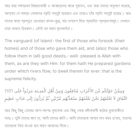
আর যারা সর্বপ্রথম হিজরতকারী ও আনছারদের মাঝে পুরাতন, এবং যারা তাদের অনুসরণ করেছে,
আল্লাহ সে সমস্ত লোকদের প্রতি সন্তুষ্ট হয়েছেন এবং তারাও তাঁর প্রতি সন্তুষ্ট হয়েছে। আর
তাদের জন্য প্রস্তুত রেখেছেন কানন-কুঞ্জ, যার তলদেশ দিয়ে প্রবাহিত প্রস্রবণসমূহ। সেখানে
তারা থাকবে চিরকাল। এটাই হল মহান কৃতকার্যতা।
The vanguard (of Islam)- the first of those who forsook (their
homes) and of those who gave them aid, and (also) those who
follow them in (all) good deeds,- well- pleased is Allah with
them, as are they with Him: for them hath He prepared gardens
under which rivers flow, to dwell therein for ever: that is the
supreme felicity.
(101 وَمِمَّنْ حَوْلَكُم مِّنَ الأَعْرَابِ مُنَافِقُونَ وَمِنْ أَهْلِ الْمَدِينَةِ مَرَدُواْ عَلَى
النِّفَاقِ لاَ تَعْلَمُهُمْ نَحْنُ نَعْلَمُهُمْ سَنُعَذِّبُهُم مَّرَّتَيْنِ ثُمَّ يُرَدُّونَ إِلَى عَذَابٍ عَظِيمٍ
আর কিছু কিছু তোমার আশ-পাশের মুনাফেক এবং কিছু লোক মদীনাবাসী কঠোর মুনাফেকীতে
অনঢ়। তুমি তাদের জান না; আমি তাদের জানি। আমি তাদেরকে আযাব দান করব দু’বার, তারপর
তাদেরকে নিয়ে যাওয়া হবে মহান আযাবের দিকে।