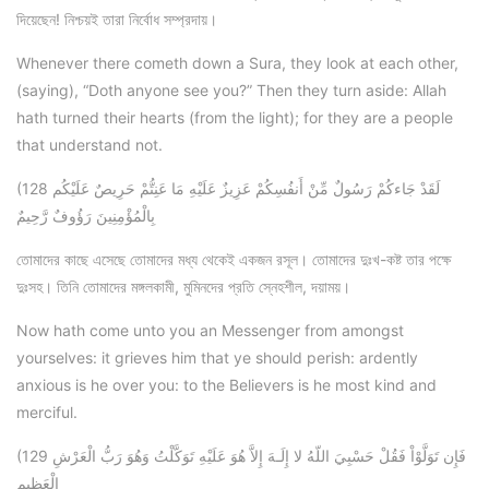
দিয়েছেন! নিশ্চয়ই তারা নির্বোধ সম্প্রদায়।
Whenever there cometh down a Sura, they look at each other,
(saying), “Doth anyone see you?” Then they turn aside: Allah
hath turned their hearts (from the light); for they are a people
that understand not.
(128 لَقَدْ جَاءكُمْ رَسُولٌ مِّنْ أَنفُسِكُمْ عَزِيزٌ عَلَيْهِ مَا عَنِتُّمْ حَرِيصٌ عَلَيْكُم
بِالْمُؤْمِنِينَ رَؤُوفٌ رَّحِيمٌ
তোমাদের কাছে এসেছে তোমাদের মধ্য থেকেই একজন রসূল। তোমাদের দুঃখ-কষ্ট তার পক্ষে
দুঃসহ। তিনি তোমাদের মঙ্গলকামী, মুমিনদের প্রতি স্নেহশীল, দয়াময়।
Now hath come unto you an Messenger from amongst
yourselves: it grieves him that ye should perish: ardently
anxious is he over you: to the Believers is he most kind and
merciful.
(129 فَإِن تَوَلَّوْاْ فَقُلْ حَسْبِيَ اللّهُ لا إِلَـهَ إِلاَّ هُوَ عَلَيْهِ تَوَكَّلْتُ وَهُوَ رَبُّ الْعَرْشِ
الْعَظِيمِ