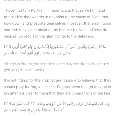
Those that turn (to Allah. in repentance; that serve Him, and
praise Him; that wander in devotion to the cause of Allah, that
bow down and prostrate themselves in prayer; that enjoin good
and forbid evil; and observe the limit set by Allah.- (These do
rejoice). So proclaim the glad tidings to the Believers.
(113 مَا كَانَ لِلنَّبِيِّ وَالَّذِينَ آمَنُواْ أَن يَسْتَغْفِرُواْ لِلْمُشْرِكِينَ وَلَوْ كَانُواْ أُوْلِي
قُرْبَى مِن بَعْدِ مَا تَبَيَّنَ لَهُمْ أَنَّهُمْ أَصْحَابُ الْجَحِيمِ
নবী ও মুমিনের উচিত নয় মুশরেকদের মাগফেরাত কামনা করে, যদিও তারা আত্নীয় হোক একথা
সুস্পষ্ট হওয়ার পর যে তারা দোযখী।
It is not fitting, for the Prophet and those who believe, that they
should pray for forgiveness for Pagans, even though they be of
kin after it is clear to them that they are companions of the Fire.
(114 وَمَا كَانَ اسْتِغْفَارُ إِبْرَاهِيمَ لِأَبِيهِ إِلاَّ عَن مَّوْعِدَةٍ وَعَدَهَا إِيَّاهُ فَلَمَّا تَبَيَّنَ لَهُ
أَنَّهُ عَدُوٌّ لِلّهِ تَبَرَّأَ مِنْهُ إِنَّ إِبْرَاهِيمَ لأوَّاهٌ حَلِيمٌ