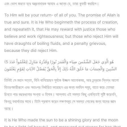
এবং ভোগ করতে হবে যন্ত্রনাদায়ক আযাব এ জন্যে যে, তারা কুফরী করছিল।
To Him will be your return- of all of you. The promise of Allah is
true and sure. It is He Who beginneth the process of creation,
and repeateth it, that He may reward with justice those who
believe and work righteousness; but those who reject Him will
have draughts of boiling fluids, and a penalty grievous,
because they did reject Him.
(5 هُوَ الَّذِي جَعَلَ الشَّمْسَ ضِيَاء وَالْقَمَرَ نُورًا وَقَدَّرَهُ مَنَازِلَ لِتَعْلَمُواْ عَدَدَ
السِّنِينَ وَالْحِسَابَ مَا خَلَقَ اللّهُ ذَلِكَ إِلاَّ بِالْحَقِّ يُفَصِّلُ الآيَاتِ لِقَوْمٍ يَعْلَمُونَ
তিনিই সে মহান সত্তা, যিনি বানিয়েছেন সুর্যকে উজ্জল আলোকময়, আর চন্দ্রকে স্নিগ্ধ আলো
বিতরণকারীরূপে এবং অতঃপর নির্ধারিত করেছেন এর জন্য মনযিল সমূহ, যাতে করে তোমরা
চিনতে পার বছরগুলোর সংখ্যা ও হিসাব। আল্লাহ এই সমস্ত কিছু এমনিতেই সৃষ্টি করেননি,
কিন্তু যথার্থতার সাথে। তিনি প্রকাশ করেন লক্ষণসমূহ সে সমস্ত লোকের জন্য যাদের জ্ঞান
আছে।
It is He Who made the sun to be a shining glory and the moon
to be a light (of beauty), and measured out stages for her; that