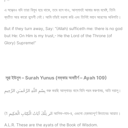
এ সত্ত্বেও যদি তারা বিমুখ হয়ে থাকে, তবে বলে দাও, আল্লাহই আমার জন্য যথেষ্ট, তিনি
ব্যতীত আর কারো বন্দেগী নেই। আমি তাঁরই ভরসা করি এবং তিনিই মহান আরশের অধিপতি।
But if they turn away, Say: “(Allah) sufficeth me: there is no god
but He: On Him is my trust,- He the Lord of the Throne (of
Glory) Supreme!”
সূরা ইউনুস – Surah Yunus (মক্কায় অবতীর্ণ – Ayah 109)
بِسْمِ اللّهِ الرَّحْمـَنِ الرَّحِيمِ শুরু করছি আল্লাহর নামে যিনি পরম করুণাময়, অতি দয়ালু।
(1 الر تِلْكَ آيَاتُ الْكِتَابِ الْحَكِيمِ আলিফ-লাম-র, এগুলো হেকমতপূর্ণ কিতাবের আয়াত।
A.L.R. These are the ayats of the Book of Wisdom.