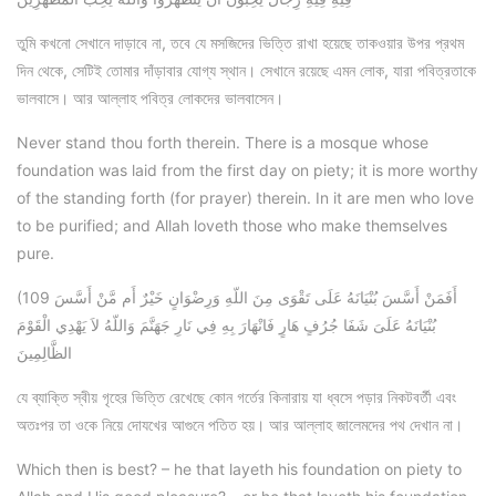
তুমি কখনো সেখানে দাড়াবে না, তবে যে মসজিদের ভিত্তি রাখা হয়েছে তাকওয়ার উপর প্রথম
দিন থেকে, সেটিই তোমার দাঁড়াবার যোগ্য স্থান। সেখানে রয়েছে এমন লোক, যারা পবিত্রতাকে
ভালবাসে। আর আল্লাহ পবিত্র লোকদের ভালবাসেন।
Never stand thou forth therein. There is a mosque whose
foundation was laid from the first day on piety; it is more worthy
of the standing forth (for prayer) therein. In it are men who love
to be purified; and Allah loveth those who make themselves
pure.
(109 أَفَمَنْ أَسَّسَ بُنْيَانَهُ عَلَى تَقْوَى مِنَ اللّهِ وَرِضْوَانٍ خَيْرٌ أَم مَّنْ أَسَّسَ
بُنْيَانَهُ عَلَىَ شَفَا جُرُفٍ هَارٍ فَانْهَارَ بِهِ فِي نَارِ جَهَنَّمَ وَاللّهُ لاَ يَهْدِي الْقَوْمَ
الظَّالِمِينَ
যে ব্যাক্তি স্বীয় গৃহের ভিত্তি রেখেছে কোন গর্তের কিনারায় যা ধ্বসে পড়ার নিকটবর্তী এবং
অতঃপর তা ওকে নিয়ে দোযখের আগুনে পতিত হয়। আর আল্লাহ জালেমদের পথ দেখান না।
Which then is best? – he that layeth his foundation on piety to