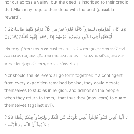
nor cut across a valley, but the deed is inscribed to their credit:
that Allah may requite their deed with the best (possible
reward).
(122 وَمَا كَانَ الْمُؤْمِنُونَ لِيَنفِرُواْ كَآفَّةً فَلَوْلاَ نَفَرَ مِن كُلِّ فِرْقَةٍ مِّنْهُمْ طَآئِفَةٌ
لِّيَتَفَقَّهُواْ فِي الدِّينِ وَلِيُنذِرُواْ قَوْمَهُمْ إِذَا رَجَعُواْ إِلَيْهِمْ لَعَلَّهُمْ يَحْذَرُونَ
আর সমস্ত মুমিনের অভিযানে বের হওয়া সঙ্গত নয়। তাই তাদের প্রত্যেক দলের একটি অংশ
কেন বের হলো না, যাতে দ্বীনের জ্ঞান লাভ করে এবং সংবাদ দান করে স্বজাতিকে, যখন তারা
তাদের কাছে প্রত্যাবর্তন করবে, যেন তারা বাঁচতে পারে।
Nor should the Believers all go forth together: if a contingent
from every expedition remained behind, they could devote
themselves to studies in religion, and admonish the people
when they return to them,- that thus they (may learn) to guard
themselves (against evil).
(123 يَا أَيُّهَا الَّذِينَ آمَنُواْ قَاتِلُواْ الَّذِينَ يَلُونَكُم مِّنَ الْكُفَّارِ وَلِيَجِدُواْ فِيكُمْ غِلْظَةً
وَاعْلَمُواْ أَنَّ اللّهَ مَعَ الْمُتَّقِينَ