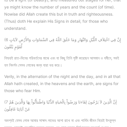
ye might know the number of years and the count (of time).
Nowise did Allah create this but in truth and righteousness.
(Thus) doth He explain His Signs in detail, for those who
understand.
(6 إِنَّ فِي اخْتِلاَفِ اللَّيْلِ وَالنَّهَارِ وَمَا خَلَقَ اللّهُ فِي السَّمَاوَاتِ وَالأَرْضِ لآيَاتٍ
لِّقَوْمٍ يَتَّقُونَ
নিশ্চয়ই রাত-দিনের পরিবর্তনের মাঝে এবং যা কিছু তিনি সৃষ্টি করেছেন আসমান ও যমীনে, সবই
হল নিদর্শন সেসব লোকের জন্য যারা ভয় করে।
Verily, in the alternation of the night and the day, and in all that
Allah hath created, in the heavens and the earth, are signs for
those who fear Him.
(7 إَنَّ الَّذِينَ لاَ يَرْجُونَ لِقَاءنَا وَرَضُواْ بِالْحَياةِ الدُّنْيَا وَاطْمَأَنُّواْ بِهَا وَالَّذِينَ هُمْ
عَنْ آيَاتِنَا غَافِلُونَ
অবশ্যই যেসব লোক আমার সাক্ষাৎ লাভের আশা রাখে না এবং পার্থিব জীবন নিয়েই উৎফুল্ল