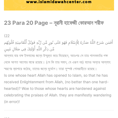
23 Para 20 Page – নূরানী হাফেজী কোরআন শরীফ
(22
أَفَمَن شَرَحَ اللَّهُ صَدْرَهُ لِلْإِسْلَامِ فَهُوَ عَلَى نُورٍ مِّن رَّبِّهِ فَوَيْلٌ لِّلْقَاسِيَةِ قُلُوبُهُم
مِّن ذِكْرِ اللَّهِ أُوْلَئِكَ فِي ضَلَالٍ مُبِينٍ
আল্লাহ যার বক্ষ ইসলামের জন্যে উম্মুক্ত করে দিয়েছেন, অতঃপর সে তার পালনকর্তার পক্ষ
থেকে আগত আলোর মাঝে রয়েছে। (সে কি তার সমান, যে এরূপ নয়) যাদের অন্তর আল্লাহ
স্মরণের ব্যাপারে কঠোর, তাদের জন্যে দূর্ভোগ। তারা সুস্পষ্ঠ গোমরাহীতে রয়েছে।
Is one whose heart Allah has opened to Islam, so that he has
received Enlightenment from Allah, (no better than one hard-
hearted)? Woe to those whose hearts are hardened against
celebrating the praises of Allah. they are manifestly wandering
(in error)!