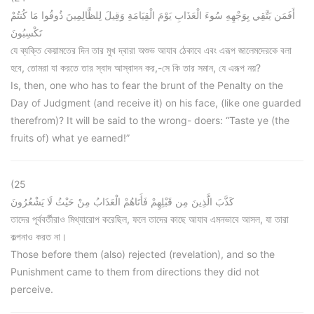
أَفَمَن يَتَّقِي بِوَجْهِهِ سُوءَ الْعَذَابِ يَوْمَ الْقِيَامَةِ وَقِيلَ لِلظَّالِمِينَ ذُوقُوا مَا كُنتُمْ
تَكْسِبُونَ
যে ব্যক্তি কেয়ামতের দিন তার মুখ দ্বারা অশুভ আযাব ঠেকাবে এবং এরূপ জালেমদেরকে বলা
হবে, তোমরা যা করতে তার স্বাদ আস্বাদন কর,-সে কি তার সমান, যে এরূপ নয়?
Is, then, one who has to fear the brunt of the Penalty on the
Day of Judgment (and receive it) on his face, (like one guarded
therefrom)? It will be said to the wrong- doers: “Taste ye (the
fruits of) what ye earned!”
(25
كَذَّبَ الَّذِينَ مِن قَبْلِهِمْ فَأَتَاهُمْ الْعَذَابُ مِنْ حَيْثُ لَا يَشْعُرُونَ
তাদের পূর্ববর্তীরাও মিথ্যারোপ করেছিল, ফলে তাদের কাছে আযাব এমনভাবে আসল, যা তারা
কল্পনাও করত না।
Those before them (also) rejected (revelation), and so the
Punishment came to them from directions they did not
perceive.