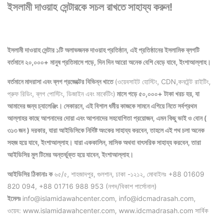
ইসলামী দাওয়াহ সেন্টারকে সচল রাখতে সাহায্য করুন!
ইসলামী দাওয়াহ সেন্টার ১টি অলাভজনক দাওয়াহ প্রতিষ্ঠান, এই প্রতিষ্ঠানের ইসলামিক ব্লগটি
বর্তমানে ২০,০০০+ মানুষ প্রতিমাসে পড়ে, দিন দিন আরো অনেক বেশি বেড়ে যাবে, ইংশাআল্লাহ।
বর্তমানে মাদরাসা এবং ব্লগ প্রজেক্টের বিভিন্ন খাতে
(ওয়েবসাইট হোস্টিং, CDN,কনটেন্ট রাইটিং,
প্রুফ রিডিং, ব্লগ পোস্টিং, ডিজাইন এবং মার্কেটিং)
মাসে গড়ে ৫০,০০০+ টাকা খরচ হয়, যা
আমাদের জন্য চ্যালেঞ্জিং। সেকারনে, এই বিশাল ধর্মীয় কাজকে সামনে এগিয়ে নিতে সর্বপ্রথম
আল্লাহর কাছে আপনাদের দোয়া এবং আপনাদের সহযোগিতা প্রয়োজন, এমন কিছু ভাই ও বোন (
৩১৩ জন ) দরকার, যারা আইডিসিকে নির্দিষ্ট অংকের সাহায্য করবেন, তাহলে এই পথ চলা অনেক
সহজ হয়ে যাবে, ইংশাআল্লাহ।
যারা এককালিন, মাসিক অথবা বাৎসরিক সাহায্য করবেন, তারা
আইডিসির মুল টিমের অন্তর্ভুক্ত হয়ে যাবেন, ইংশাআল্লাহ।
আইডিসির ঠিকানাঃ ক
৬৫/৫, শাহজাদপুর, গুলশান, ঢাকা -১২১২, মোবাইলঃ +88 01609
820 094, +88 01716 988 953 (নগদ/বিকাশ পার্সোনাল)
ইমেলঃ
info@islamidawahcenter.com, info@idcmadrasah.com,
ওয়েব: www.islamidawahcenter.com, www.idcmadrasah.com সার্বিক