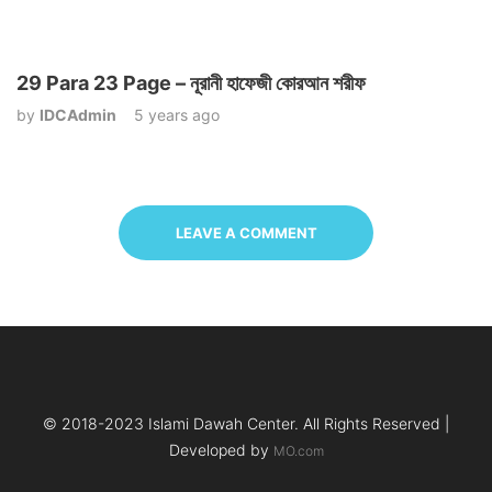
29 Para 23 Page – নূরানী হাফেজী কোরআন শরীফ
by
IDCAdmin
5 years ago
LEAVE A COMMENT
© 2018-2023 Islami Dawah Center. All Rights Reserved |
Developed by
MO.com