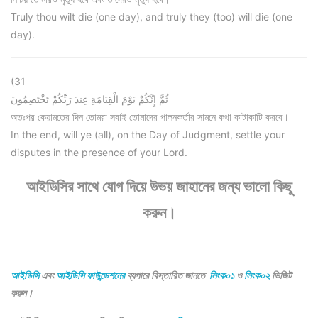
Truly thou wilt die (one day), and truly they (too) will die (one
day).
(31
ثُمَّ إِنَّكُمْ يَوْمَ الْقِيَامَةِ عِندَ رَبِّكُمْ تَخْتَصِمُونَ
অতঃপর কেয়ামতের দিন তোমরা সবাই তোমাদের পালনকর্তার সামনে কথা কাটাকাটি করবে।
In the end, will ye (all), on the Day of Judgment, settle your
disputes in the presence of your Lord.
আইডিসির সাথে যোগ দিয়ে উভয় জাহানের জন্য ভালো কিছু
করুন।
আইডিসি
এবং
আইডিসি ফাউন্ডেশনের
ব্যপারে বিস্তারিত জানতে
লিংক০১
ও
লিংক০২
ভিজিট
করুন।