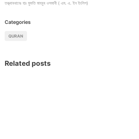
তত্ত্বাবধানেঃ হাঃ মুফতি মাহবুব ওসমানী ( এম. এ. ইন ইংলিশ)
Categories
QURAN
Related posts