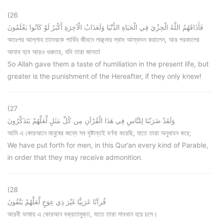
(26
فَأَذَاقَهُمُ اللَّهُ الْخِزْيَ فِي الْحَيَاةِ الدُّنْيَا وَلَعَذَابُ الْآخِرَةِ أَكْبَرُ لَوْ كَانُوا يَعْلَمُونَ
অতঃপর আল্লাহ তাদেরকে পার্থিব জীবনে লাঞ্ছনার স্বাদ আস্বাদন করালেন, আর পরকালের
আযাব হবে আরও গুরুতর, যদি তারা জানত!
So Allah gave them a taste of humiliation in the present life, but
greater is the punishment of the Hereafter, if they only knew!
(27
وَلَقَدْ ضَرَبْنَا لِلنَّاسِ فِي هَذَا الْقُرْآنِ مِن كُلِّ مَثَلٍ لَّعَلَّهُمْ يَتَذَكَّرُونَ
আমি এ কোরআনে মানুষের জন্যে সব দৃষ্টান্তই বর্ণনা করেছি, যাতে তারা অনুধাবন করে;
We have put forth for men, in this Qur’an every kind of Parable,
in order that they may receive admonition.
(28
قُرآنًا عَرَبِيًّا غَيْرَ ذِي عِوَجٍ لَّعَلَّهُمْ يَتَّقُونَ
আরবী ভাষায় এ কোরআন বক্রতামুক্ত, যাতে তারা সাবধান হয়ে চলে।