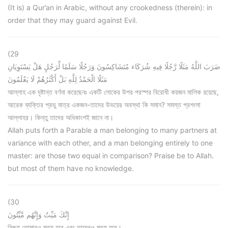
(It is) a Qur’an in Arabic, without any crookedness (therein): in
order that they may guard against Evil.
(29
ضَرَبَ اللَّهُ مَثَلًا رَّجُلًا فِيهِ شُرَكَاء مُتَشَاكِسُونَ وَرَجُلًا سَلَمًا لِّرَجُلٍ هَلْ يَسْتَوِيَانِ
مَثَلًا الْحَمْدُ لِلَّهِ بَلْ أَكْثَرُهُمْ لَا يَعْلَمُونَ
আল্লাহ এক দৃষ্টান্ত বর্ণনা করেছেনঃ একটি লোকের উপর পরস্পর বিরোধী কয়জন মালিক রয়েছে,
আরেক ব্যক্তির প্রভু মাত্র একজন-তাদের উভয়ের অবস্থা কি সমান? সমস্ত প্রশংসা
আল্লাহর। কিন্তু তাদের অধিকাংশই জানে না।
Allah puts forth a Parable a man belonging to many partners at
variance with each other, and a man belonging entirely to one
master: are those two equal in comparison? Praise be to Allah.
but most of them have no knowledge.
(30
إِنَّكَ مَيِّتٌ وَإِنَّهُم مَّيِّتُونَ
নিশ্চয় তোমারও মৃত্যু হবে এবং তাদেরও মৃত্যু হবে।