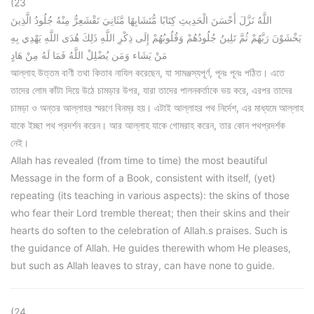
(23
اللَّهُ نَزَّلَ أَحْسَنَ الْحَدِيثِ كِتَابًا مُّتَشَابِهًا مَّثَانِيَ تَقْشَعِرُّ مِنْهُ جُلُودُ الَّذِينَ
يَخْشَوْنَ رَبَّهُمْ ثُمَّ تَلِينُ جُلُودُهُمْ وَقُلُوبُهُمْ إِلَى ذِكْرِ اللَّهِ ذَلِكَ هُدَى اللَّهِ يَهْدِي بِهِ
مَنْ يَشَاء وَمَن يُضْلِلْ اللَّهُ فَمَا لَهُ مِنْ هَادٍ
আল্লাহ উত্তম বাণী তথা কিতাব নাযিল করেছেন, যা সামঞ্জস্যপূর্ণ, পূনঃ পূনঃ পঠিত। এতে
তাদের লোম কাঁটা দিয়ে উঠে চামড়ার উপর, যারা তাদের পালনকর্তাকে ভয় করে, এরপর তাদের
চামড়া ও অন্তর আল্লাহর স্মরণে বিনম্র হয়। এটাই আল্লাহর পথ নির্দেশ, এর মাধ্যমে আল্লাহ
যাকে ইচ্ছা পথ প্রদর্শন করেন। আর আল্লাহ যাকে গোমরাহ করেন, তার কোন পথপ্রদর্শক
নেই।
Allah has revealed (from time to time) the most beautiful
Message in the form of a Book, consistent with itself, (yet)
repeating (its teaching in various aspects): the skins of those
who fear their Lord tremble thereat; then their skins and their
hearts do soften to the celebration of Allah.s praises. Such is
the guidance of Allah. He guides therewith whom He pleases,
but such as Allah leaves to stray, can have none to guide.
(24