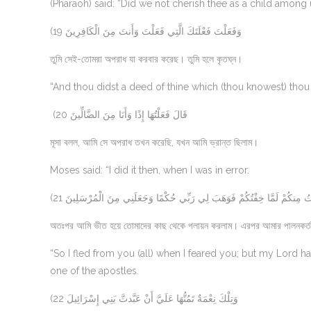
(Pharaoh) said: “Did we not cherish thee as a child among u
(19 وَفَعَلْتَ فَعْلَتَكَ الَّتِي فَعَلْتَ وَأَنتَ مِنَ الْكَافِرِينَ
তুমি সেই-তোমরা অপরাধ যা করবার করেছ। তুমি হলে কৃতঘ্ন।
“And thou didst a deed of thine which (thou knowest) thou d
(20 قَالَ فَعَلْتُهَا إِذًا وَأَنَا مِنَ الضَّالِّينَ
মূসা বলল, আমি সে অপরাধ তখন করেছি, যখন আমি ভ্রান্ত ছিলাম।
Moses said: “I did it then, when I was in error.
(21 ُ مِنكُمْ لَمَّا خِفْتُكُمْ فَوَهَبَ لِي رَبِّي حُكْمًا وَجَعَلَنِي مِنَ الْمُرْسَلِينَ
অতঃপর আমি ভীত হয়ে তোমাদের কাছ থেকে পলায়ন করলাম। এরপর আমার পালনকর্তা
“So I fled from you (all) when I feared you; but my Lord
one of the apostles.
(22 وَتِلْكَ نِعْمَةٌ تَمُنُّهَا عَلَيَّ أَنْ عَبَّدتَّ بَنِي إِسْرَائِيلَ