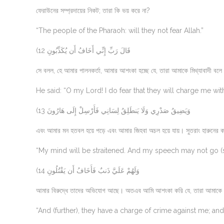
ফেরাউনের সম্প্রদায়ের নিকট; তারা কি ভয় করে না?
“The people of the Pharaoh: will they not fear Allah.”
(12 قَالَ رَبِّ إِنِّي أَخَافُ أَن يُكَذِّبُونِ
সে বলল, হে আমার পালনকর্তা, আমার আশংকা হচ্ছে যে, তারা আমাকে মিথ্যাবাদী বলে
He said: “O my Lord! I do fear that they will charge me wit
(13 وَيَضِيقُ صَدْرِي وَلَا يَنطَلِقُ لِسَانِي فَأَرْسِلْ إِلَى هَارُونَ
এবং আমার মন হতবল হয়ে পড়ে এবং আমার জিহবা অচল হয়ে যায়। সুতরাং হারুনের কাছ
“My mind will be straitened. And my speech may not go (
(14 وَلَهُمْ عَلَيَّ ذَنبٌ فَأَخَافُ أَن يَقْتُلُونِ
আমার বিরুদ্ধে তাদের অভিযোগ আছে। অতএব আমি আশংকা করি যে, তারা আমাকে 
“And (further), they have a charge of crime against me; and