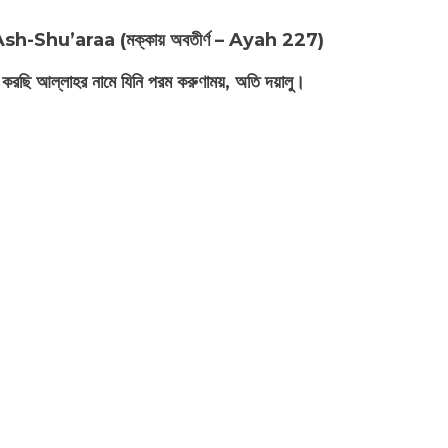
 Ash-Shu’araa (মক্কায় অবতীর্ণ – Ayah 227)
بِسْمِ اللّهِ الرَّحْمـَنِ الر শুরু করছি আল্লাহর নামে যিনি পরম করুণাময়, অতি দয়ালু।