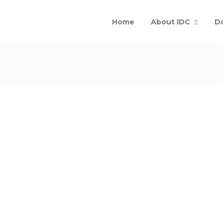
Home
About IDC
D