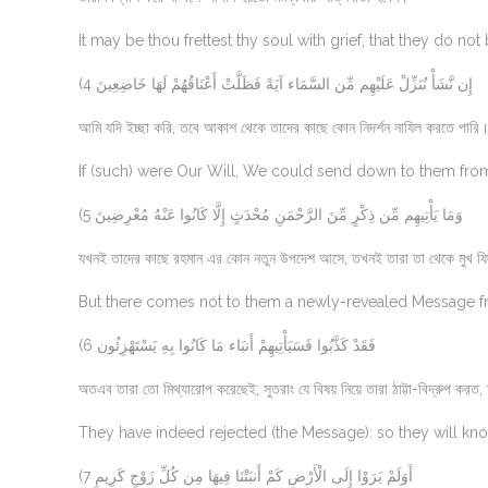
It may be thou frettest thy soul with grief, that they do no
(4 إِن نَّشَأْ نُنَزِّلْ عَلَيْهِم مِّن السَّمَاء آيَةً فَظَلَّتْ أَعْنَاقُهُمْ لَهَا خَاضِعِينَ
আমি যদি ইচ্ছা করি, তবে আকাশ থেকে তাদের কাছে কোন নিদর্শন নাযিল করতে পার
If (such) were Our Will, We could send down to them from 
(5 وَمَا يَأْتِيهِم مِّن ذِكْرٍ مِّنَ الرَّحْمَنِ مُحْدَثٍ إِلَّا كَانُوا عَنْهُ مُعْرِضِينَ
যখনই তাদের কাছে রহমান এর কোন নতুন উপদেশ আসে, তখনই তারা তা থেকে মুখ ফ
But there comes not to them a newly-revealed Message fro
(6 فَقَدْ كَذَّبُوا فَسَيَأْتِيهِمْ أَنبَاء مَا كَانُوا بِهِ يَسْتَهْزِئُون
অতএব তারা তো মিথ্যারোপ করেছেই; সুতরাং যে বিষয় নিয়ে তারা ঠাট্টা-বিদ্রুপ করত,
They have indeed rejected (the Message): so they will kn
(7 أَوَلَمْ يَرَوْا إِلَى الْأَرْضِ كَمْ أَنبَتْنَا فِيهَا مِن كُلِّ زَوْجٍ كَرِيمٍ