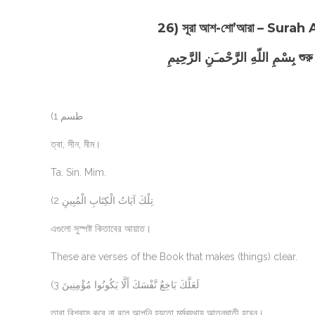
26) সূরা আশ-শো’আরা – Surah
َّحِيمِ
(1 طسم
ত্বা, সীন, মীম।
Ta. Sin. Mim.
(2 تِلْكَ آيَاتُ الْكِتَابِ الْمُبِينِ
এগুলো সুস্পষ্ট কিতাবের আয়াত।
These are verses of the Book that makes (things) clear.
(3 لَعَلَّكَ بَاخِعٌ نَّفْسَكَ أَلَّا يَكُونُوا مُؤْمِنِينَ
তারা বিশ্বাস করে না বলে আপনি হয়তো মর্মব্যথায় আত্নঘাতী হবেন।