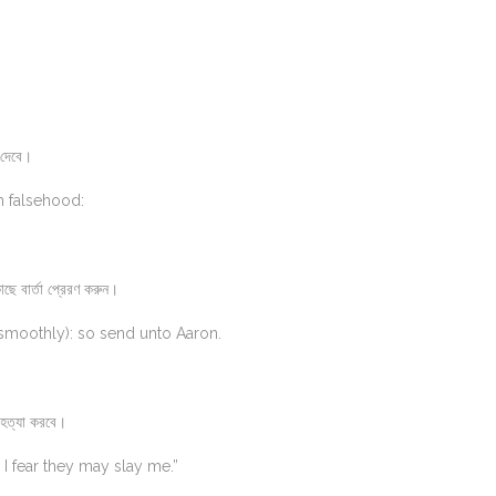
 দেবে।
h falsehood:
ে বার্তা প্রেরণ করুন।
smoothly): so send unto Aaron.
হত্যা করবে।
 I fear they may slay me.”