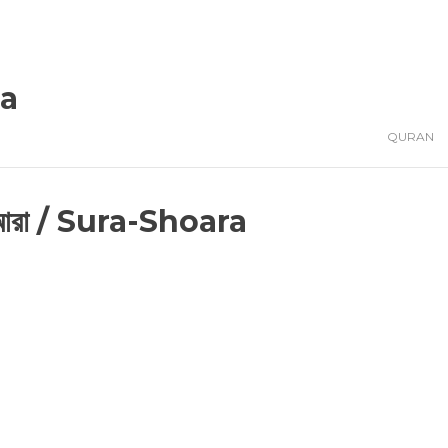
ra
QURAN
া’আরা / Sura-Shoara