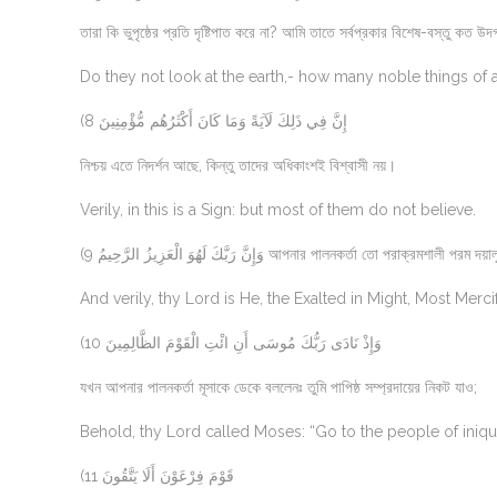
তারা কি ভুপৃষ্ঠের প্রতি দৃষ্টিপাত করে না? আমি তাতে সর্বপ্রকার বিশেষ-বস্তু কত 
Do they not look at the earth,- how many noble things of
(8 إِنَّ فِي ذَلِكَ لَآيَةً وَمَا كَانَ أَكْثَرُهُم مُّؤْمِنِينَ
নিশ্চয় এতে নিদর্শন আছে, কিন্তু তাদের অধিকাংশই বিশ্বাসী নয়।
Verily, in this is a Sign: but most of them do not believe.
(9 وَإِنَّ رَبَّكَ لَهُوَ الْعَزِيزُ الرَّحِيمُ আপনার পালনকর্তা তো পরাক্রমশালী পরম দ
And verily, thy Lord is He, the Exalted in Might, Most Mercif
(10 وَإِذْ نَادَى رَبُّكَ مُوسَى أَنِ ائْتِ الْقَوْمَ الظَّالِمِينَ
যখন আপনার পালনকর্তা মূসাকে ডেকে বললেনঃ তুমি পাপিষ্ঠ সম্প্রদায়ের নিকট যাও;
Behold, thy Lord called Moses: “Go to the people of iniqui
(11 قَوْمَ فِرْعَوْنَ أَلَا يَتَّقُونَ