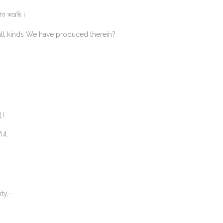
উদগত করেছি।
 all kinds We have produced therein?
য়ালু।
ul.
ty,-