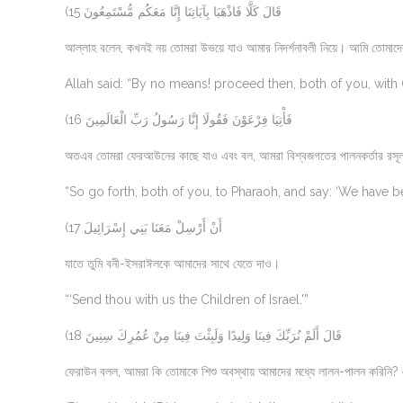
(15 قَالَ كَلَّا فَاذْهَبَا بِآيَاتِنَا إِنَّا مَعَكُم مُّسْتَمِعُونَ
আল্লাহ বলেন, কখনই নয় তোমরা উভয়ে যাও আমার নিদর্শনাবলী নিয়ে। আমি তোমাদ
Allah said: “By no means! proceed then, both of you, with Ou
(16 فَأْتِيَا فِرْعَوْنَ فَقُولَا إِنَّا رَسُولُ رَبِّ الْعَالَمِينَ
অতএব তোমরা ফেরআউনের কাছে যাও এবং বল, আমরা বিশ্বজগতের পালনকর্তার রসূ
“So go forth, both of you, to Pharaoh, and say: ‘We have 
(17 أَنْ أَرْسِلْ مَعَنَا بَنِي إِسْرَائِيلَ
যাতে তুমি বনী-ইসরাঈলকে আমাদের সাথে যেতে দাও।
“‘Send thou with us the Children of Israel.'”
(18 قَالَ أَلَمْ نُرَبِّكَ فِينَا وَلِيدًا وَلَبِثْتَ فِينَا مِنْ عُمُرِكَ سِنِينَ
ফেরাউন বলল, আমরা কি তোমাকে শিশু অবস্থায় আমাদের মধ্যে লালন-পালন করিনি? 