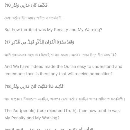
(16 فَكَيْفَ كَانَ عَذَابِي وَنُذُرِ
কেমন কঠোর ছিল আমার শাস্তি ও সতর্কবাণী।
But how (terrible) was My Penalty and My Warning?
(17 وَلَقَدْ يَسَّرْنَا الْقُرْآنَ لِلذِّكْرِ فَهَلْ مِن مُّدَّكِرٍ
আমি কোরআনকে সহজ করে দিয়েছি বোঝার জন্যে। অতএব, কোন চিন্তাশীল আছে কি?
And We have indeed made the Qur’an easy to understand and
remember: then is there any that will receive admonition?
(18 كَذَّبَتْ عَادٌ فَكَيْفَ كَانَ عَذَابِي وَنُذُرِ
আদ সম্প্রদায় মিথ্যারোপ করেছিল, অতঃপর কেমন কঠোর হয়েছিল আমার শাস্তি ও সতর্কবাণী।
The ‘Ad (people) (too) rejected (Truth): then how terrible was
My Penalty and My Warning?