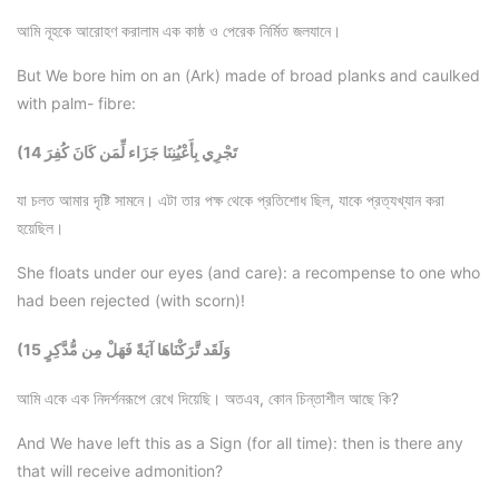
আমি নূহকে আরোহণ করালাম এক কাষ্ঠ ও পেরেক নির্মিত জলযানে।
But We bore him on an (Ark) made of broad planks and caulked
with palm- fibre:
(14 تَجْرِي بِأَعْيُنِنَا جَزَاء لِّمَن كَانَ كُفِرَ
যা চলত আমার দৃষ্টি সামনে। এটা তার পক্ষ থেকে প্রতিশোধ ছিল, যাকে প্রত্যখ্যান করা
হয়েছিল।
She floats under our eyes (and care): a recompense to one who
had been rejected (with scorn)!
(15 وَلَقَد تَّرَكْنَاهَا آيَةً فَهَلْ مِن مُّدَّكِرٍ
আমি একে এক নিদর্শনরূপে রেখে দিয়েছি। অতএব, কোন চিন্তাশীল আছে কি?
And We have left this as a Sign (for all time): then is there any
that will receive admonition?