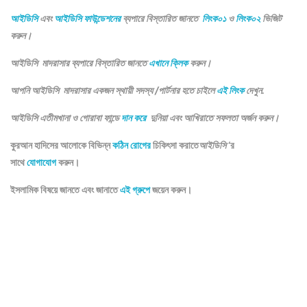
আইডিসি
এবং
আইডিসি ফাউন্ডেশনের
ব্যপারে বিস্তারিত জানতে
লিংক০১
ও
লিংক০২
ভিজিট
করুন।
আইডিসি মাদরাসার ব্যপারে বিস্তারিত জানতে
এখানে ক্লিক
করুন।
আপনি আইডিসি মাদরাসার একজন স্থায়ী সদস্য /পার্টনার হতে চাইলে
এই লিংক
দেখুন.
আইডিসি এতীমখানা ও গোরাবা ফান্ডে
দান করে
দুনিয়া এবং আখিরাতে সফলতা অর্জন করুন।
কুরআন হাদিসের আলোকে বিভিন্ন
কঠিন রোগের
চিকিৎসা করাতে
আইডিসি
‘র
সাথে
যোগাযোগ
করুন।
ইসলামিক বিষয়ে জানতে এবং জানাতে
এই গ্রুপে
জয়েন করুন।