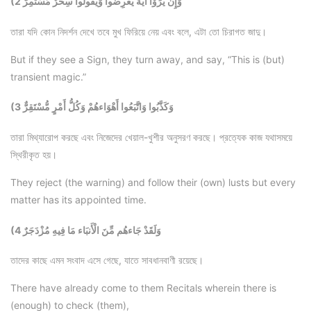
(2 وَإِن يَرَوْا آيَةً يُعْرِضُوا وَيَقُولُوا سِحْرٌ مُّسْتَمِرٌّ
তারা যদি কোন নিদর্শন দেখে তবে মুখ ফিরিয়ে নেয় এবং বলে, এটা তো চিরাগত জাদু।
But if they see a Sign, they turn away, and say, “This is (but)
transient magic.”
(3 وَكَذَّبُوا وَاتَّبَعُوا أَهْوَاءهُمْ وَكُلُّ أَمْرٍ مُّسْتَقِرٌّ
তারা মিথ্যারোপ করছে এবং নিজেদের খেয়াল-খুশীর অনুসরণ করছে। প্রত্যেক কাজ যথাসময়ে
স্থিরীকৃত হয়।
They reject (the warning) and follow their (own) lusts but every
matter has its appointed time.
(4 وَلَقَدْ جَاءهُم مِّنَ الْأَنبَاء مَا فِيهِ مُزْدَجَرٌ
তাদের কাছে এমন সংবাদ এসে গেছে, যাতে সাবধানবাণী রয়েছে।
There have already come to them Recitals wherein there is
(enough) to check (them),