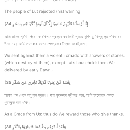
The people of Lut rejected (his) warning.
(34 إِنَّا أَرْسَلْنَا عَلَيْهِمْ حَاصِبًا إِلَّا آلَ لُوطٍ نَّجَّيْنَاهُم بِسَحَرٍ
আমি তাদের প্রতি প্রেরণ করেছিলাম প্রস্তর বর্ষণকারী প্রচন্ড ঘূর্ণিবায়ু; কিন্তু লূত পরিবারের
উপর নয়। আমি তাদেরকে রাতের শেষপ্রহরে উদ্ধার করেছিলাম।
We sent against them a violent Tornado with showers of stones,
(which destroyed them), except Lut’s household: them We
delivered by early Dawn,-
(35 نِعْمَةً مِّنْ عِندِنَا كَذَلِكَ نَجْزِي مَن شَكَرَ
আমার পক্ষ থেকে অনুগ্রহ স্বরূপ। যারা কৃতজ্ঞতা স্বীকার করে, আমি তাদেরকে এভাবে
পুরস্কৃত করে থকি।
As a Grace from Us: thus do We reward those who give thanks.
(36 وَلَقَدْ أَنذَرَهُم بَطْشَتَنَا فَتَمَارَوْا بِالنُّذُرِ