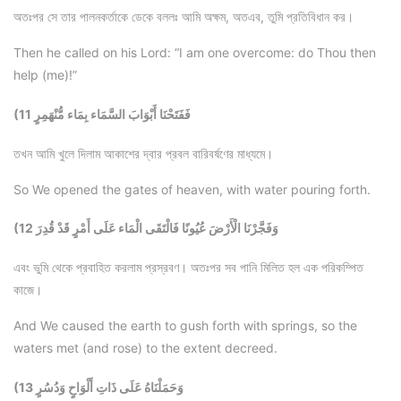
অতঃপর সে তার পালনকর্তাকে ডেকে বললঃ আমি অক্ষম, অতএব, তুমি প্রতিবিধান কর।
Then he called on his Lord: “I am one overcome: do Thou then
help (me)!”
(11 فَفَتَحْنَا أَبْوَابَ السَّمَاء بِمَاء مُّنْهَمِرٍ
তখন আমি খুলে দিলাম আকাশের দ্বার প্রবল বারিবর্ষণের মাধ্যমে।
So We opened the gates of heaven, with water pouring forth.
(12 وَفَجَّرْنَا الْأَرْضَ عُيُونًا فَالْتَقَى الْمَاء عَلَى أَمْرٍ قَدْ قُدِرَ
এবং ভুমি থেকে প্রবাহিত করলাম প্রস্রবণ। অতঃপর সব পানি মিলিত হল এক পরিকম্পিত
কাজে।
And We caused the earth to gush forth with springs, so the
waters met (and rose) to the extent decreed.
(13 وَحَمَلْنَاهُ عَلَى ذَاتِ أَلْوَاحٍ وَدُسُرٍ