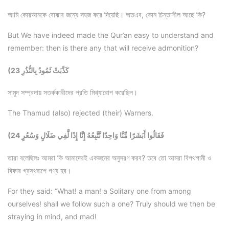
আমি কোরআনকে বোঝার জন্যে সহজ করে দিয়েছি। অতএব, কোন চিন্তাশীল আছে কি?
But We have indeed made the Qur’an easy to understand and
remember: then is there any that will receive admonition?
(23 كَذَّبَتْ ثَمُودُ بِالنُّذُرِ
সামুদ সম্প্রদায় সতর্ককারীদের প্রতি মিথ্যারোপ করেছিল।
The Thamud (also) rejected (their) Warners.
(24 فَقَالُوا أَبَشَرًا مِّنَّا وَاحِدًا نَّتَّبِعُهُ إِنَّا إِذًا لَّفِي ضَلَالٍ وَسُعُرٍ
তারা বলেছিলঃ আমরা কি আমাদেরই একজনের অনুসরণ করব? তবে তো আমরা বিপথগামী ও
বিকার গ্রস্থরূপে গণ্য হব।
For they said: “What! a man! a Solitary one from among
ourselves! shall we follow such a one? Truly should we then be
straying in mind, and mad!