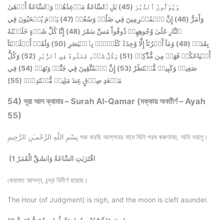
بَلِ ٱلسَّاعَةُ مَوۡعِدُهُمۡ وَٱلسَّاعَةُ أَدۡهَىٰ
(45)
وَيُوَلُّونَ ٱلدُّبُرَ
يَوۡمَ يُسۡحَبُونَ فِي
(47)
إِنَّ ٱلۡمُجۡرِمِينَ فِي ضَلَٰلٖ وَسُعُرٖ
(46)
وَأَمَرُّ
إِنَّا كُلَّ شَيۡءٍ خَلَقۡنَٰهُ
(48)
ٱلنَّارِ عَلَىٰ وُجُوهِهِمۡ ذُوقُواْ مَسَّ سَقَرَ
وَلَقَدۡ أَهۡلَكۡنَآ
(50)
وَمَآ أَمۡرُنَآ إِلَّا وَٰحِدَةٞ كَلَمۡحِۭ بِٱلۡبَصَرِ
(49)
بِقَدَرٖ
وَكُلُّ
(52)
وَكُلُّ شَيۡءٖ فَعَلُوهُ فِي ٱلزُّبُرِ
(51)
أَشۡيَاعَكُمۡ فَهَلۡ مِن مُّدَّكِرٖ
فِي
(54)
إِنَّ ٱلۡمُتَّقِينَ فِي جَنَّٰتٖ وَنَهَرٖ
(53)
صَغِيرٖ وَكَبِيرٖ مُّسۡتَطَرٌ
(55)
مَقۡعَدِ صِدۡقٍ عِندَ مَلِيكٖ مُّقۡتَدِرِۭ
54) সূরা আল ক্বামার – Surah Al-Qamar (মক্কায় অবতীর্ণ – Ayah
55)
بِسْمِ اللّهِ الرَّحْمـَنِ الرَّحِيمِ শুরু করছি আল্লাহর নামে যিনি পরম করুণাময়, অতি দয়ালু।
(1 اقْتَرَبَتِ السَّاعَةُ وَانشَقَّ الْقَمَرُ
কেয়ামত আসন্ন, চন্দ্র বিদীর্ণ হয়েছে।
The Hour (of Judgment) is nigh, and the moon is cleft asunder.