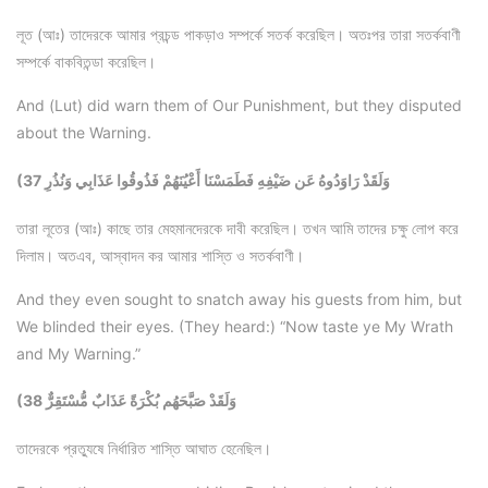
লূত (আঃ) তাদেরকে আমার প্রচন্ড পাকড়াও সম্পর্কে সতর্ক করেছিল। অতঃপর তারা সতর্কবাণী
সম্পর্কে বাকবিতন্ডা করেছিল।
And (Lut) did warn them of Our Punishment, but they disputed
about the Warning.
(37 وَلَقَدْ رَاوَدُوهُ عَن ضَيْفِهِ فَطَمَسْنَا أَعْيُنَهُمْ فَذُوقُوا عَذَابِي وَنُذُرِ
তারা লূতের (আঃ) কাছে তার মেহমানদেরকে দাবী করেছিল। তখন আমি তাদের চক্ষু লোপ করে
দিলাম। অতএব, আস্বাদন কর আমার শাস্তি ও সতর্কবাণী।
And they even sought to snatch away his guests from him, but
We blinded their eyes. (They heard:) “Now taste ye My Wrath
and My Warning.”
(38 وَلَقَدْ صَبَّحَهُم بُكْرَةً عَذَابٌ مُّسْتَقِرٌّ
তাদেরকে প্রত্যুষে নির্ধারিত শাস্তি আঘাত হেনেছিল।