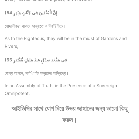
(54 إِنَّ الْمُتَّقِينَ فِي جَنَّاتٍ وَنَهَرٍ
খোদাভীরুরা থাকবে জান্নাতে ও নির্ঝরিণীতে।
As to the Righteous, they will be in the midst of Gardens and
Rivers,
(55 فِي مَقْعَدِ صِدْقٍ عِندَ مَلِيكٍ مُّقْتَدِرٍ
যোগ্য আসনে, সর্বাধিপতি সম্রাটের সান্নিধ্যে।
In an Assembly of Truth, in the Presence of a Sovereign
Omnipotent.
আইডিসির সাথে যোগ দিয়ে উভয় জাহানের জন্য ভালো কিছু
করুন।