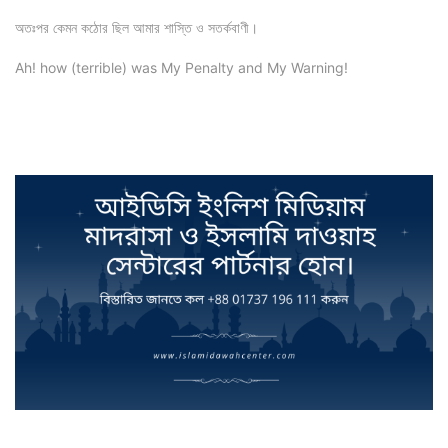
অতঃপর কেমন কঠোর ছিল আমার শাস্তি ও সতর্কবাণী।
Ah! how (terrible) was My Penalty and My Warning!