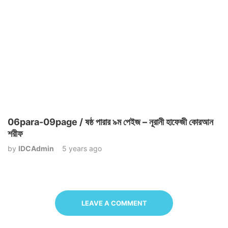
06para-09page / ষষ্ঠ পারার ৯ম পেইজ – নূরানী হাফেজী কোরআন
শরীফ
by
IDCAdmin
5 years ago
LEAVE A COMMENT