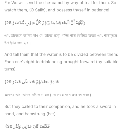
For We will send the she-camel by way of trial for them. So
watch them, (O Salih), and possess thyself in patience!
(28 وَنَبِّئْهُمْ أَنَّ الْمَاء قِسْمَةٌ بَيْنَهُمْ كُلُّ شِرْبٍ مُّحْتَضَرٌ
এবং তাদেরকে জানিয়ে দাও যে, তাদের মধ্যে পানির পালা নির্ধারিত হয়েছে এবং পালাক্রমে
উপস্থিত হতে হবে।
And tell them that the water is to be divided between them:
Each one’s right to drink being brought forward (by suitable
turns).
(29 فَنَادَوْا صَاحِبَهُمْ فَتَعَاطَى فَعَقَرَ
অতঃপর তারা তাদের সঙ্গীকে ডাকল। সে তাকে ধরল এবং বধ করল।
But they called to their companion, and he took a sword in
hand, and hamstrung (her).
(30 فَكَيْفَ كَانَ عَذَابِي وَنُذُرِ