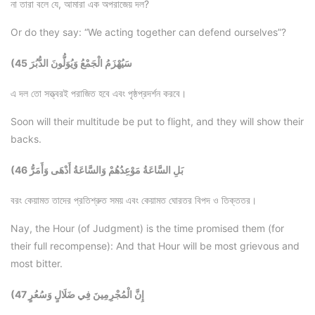
না তারা বলে যে, আমারা এক অপরাজেয় দল?
Or do they say: “We acting together can defend ourselves”?
(45 سَيُهْزَمُ الْجَمْعُ وَيُوَلُّونَ الدُّبُرَ
এ দল তো সত্ত্বরই পরাজিত হবে এবং পৃষ্ঠপ্রদর্শন করবে।
Soon will their multitude be put to flight, and they will show their
backs.
(46 بَلِ السَّاعَةُ مَوْعِدُهُمْ وَالسَّاعَةُ أَدْهَى وَأَمَرُّ
বরং কেয়ামত তাদের প্রতিশ্রুত সময় এবং কেয়ামত ঘোরতর বিপদ ও তিক্ততর।
Nay, the Hour (of Judgment) is the time promised them (for
their full recompense): And that Hour will be most grievous and
most bitter.
(47 إِنَّ الْمُجْرِمِينَ فِي ضَلَالٍ وَسُعُرٍ