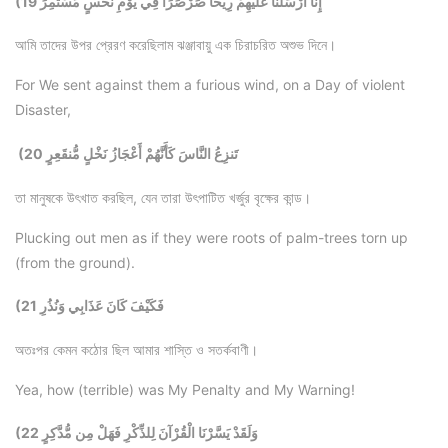
(19 إِنَّا أَرْسَلْنَا عَلَيْهِمْ رِيحًا صَرْصَرًا فِي يَوْمِ نَحْسٍ مُّسْتَمِرٍّ
আমি তাদের উপর প্রেরণ করেছিলাম ঝঞ্জাবায়ু এক চিরাচরিত অশুভ দিনে।
For We sent against them a furious wind, on a Day of violent
Disaster,
(20 تَنزِعُ النَّاسَ كَأَنَّهُمْ أَعْجَازُ نَخْلٍ مُّنقَعِرٍ
তা মানুষকে উৎখাত করছিল, যেন তারা উৎপাটিত খর্জুর বৃক্ষের কান্ড।
Plucking out men as if they were roots of palm-trees torn up
(from the ground).
(21 فَكَيْفَ كَانَ عَذَابِي وَنُذُرِ
অতঃপর কেমন কঠোর ছিল আমার শাস্তি ও সতর্কবাণী।
Yea, how (terrible) was My Penalty and My Warning!
(22 وَلَقَدْ يَسَّرْنَا الْقُرْآنَ لِلذِّكْرِ فَهَلْ مِن مُّدَّكِرٍ