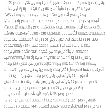
كَذَّبَتۡ
(22)
وَلَقَدۡ يَسَّرۡنَا ٱلۡقُرۡءَانَ لِلذِّكۡرِ فَهَلۡ مِن مُّدَّكِرٖ
(21)
وَنُذُرِ
فَقَالُوٓاْ أَبَشَرٗا مِّنَّا وَٰحِدٗا نَّتَّبِعُهُۥٓ إِنَّآ إِذٗا لَّفِي ضَلَٰلٖ
(23)
ثَمُودُ بِٱلنُّذُرِ
أَءُلۡقِيَ ٱلذِّكۡرُ عَلَيۡهِ مِنۢ بَيۡنِنَا بَلۡ هُوَ كَذَّابٌ
(24)
وَسُعُرٍ
إِنَّا مُرۡسِلُواْ
(26)
سَيَعۡلَمُونَ غَدٗا مَّنِ ٱلۡكَذَّابُ ٱلۡأَشِرُ
(25)
أَشِرٞ
وَنَبِّئۡهُمۡ أَنَّ ٱلۡمَآءَ
(27)
ٱلنَّاقَةِ فِتۡنَةٗ لَّهُمۡ فَٱرۡتَقِبۡهُمۡ وَٱصۡطَبِرۡ
فَنَادَوۡاْ صَاحِبَهُمۡ فَتَعَاطَىٰ
(28)
قِسۡمَةُۢ بَيۡنَهُمۡۖ كُلُّ شِرۡبٖ مُّحۡتَضَرٞ
إِنَّآ أَرۡسَلۡنَا عَلَيۡهِمۡ
(30)
فَكَيۡفَ كَانَ عَذَابِي وَنُذُرِ
(29)
فَعَقَرَ
وَلَقَدۡ يَسَّرۡنَا
(31)
صَيۡحَةٗ وَٰحِدَةٗ فَكَانُواْ كَهَشِيمِ ٱلۡمُحۡتَظِرِ
كَذَّبَتۡ قَوۡمُ لُوطِۭ
(32)
ٱلۡقُرۡءَانَ لِلذِّكۡرِ فَهَلۡ مِن مُّدَّكِرٖ
إِنَّآ أَرۡسَلۡنَا عَلَيۡهِمۡ حَاصِبًا إِلَّآ ءَالَ لُوطٖۖ نَّجَّيۡنَٰهُم
(33)
بِٱلنُّذُرِ
وَلَقَدۡ
(35)
نِّعۡمَةٗ مِّنۡ عِندِنَاۚ كَذَٰلِكَ نَجۡزِي مَن شَكَرَ
(34)
بِسَحَرٖ
وَلَقَدۡ رَٰوَدُوهُ عَن ضَيۡفِهِۦ فَطَمَسۡنَآ
(36)
أَنذَرَهُم بَطۡشَتَنَا فَتَمَارَوۡاْ بِٱلنُّذُرِ
وَلَقَدۡ صَبَّحَهُم بُكۡرَةً عَذَابٞ
(37)
أَعۡيُنَهُمۡ فَذُوقُواْ عَذَابِي وَنُذُرِ
وَلَقَدۡ يَسَّرۡنَا ٱلۡقُرۡءَانَ
(39)
فَذُوقُواْ عَذَابِي وَنُذُرِ
(38)
مُّسۡتَقِرّٞ
وَلَقَدۡ جَآءَ ءَالَ فِرۡعَوۡنَ
(40)
لِلذِّكۡرِ فَهَلۡ مِن مُّدَّكِرٖ
كَذَّبُواْ بِـَٔايَٰتِنَا كُلِّهَا فَأَخَذۡنَٰهُمۡ أَخۡذَ عَزِيزٖ
(41)
ٱلنُّذُرُ
أَكُفَّارُكُمۡ خَيۡرٞ مِّنۡ أُوْلَٰٓئِكُمۡ أَمۡ لَكُم بَرَآءَةٞ فِي
(42)
مُّقۡتَدِرٍ
سَيُهۡزَمُ ٱلۡجَمۡعُ
(44)
أَمۡ يَقُولُونَ نَحۡنُ جَمِيعٞ مُّنتَصِرٞ
(43)
ٱلزُّبُرِ