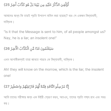
(25 أَؤُلْقِيَ الذِّكْرُ عَلَيْهِ مِن بَيْنِنَا بَلْ هُوَ كَذَّابٌ أَشِرٌ
আমাদের মধ্যে কি তারই প্রতি উপদেশ নাযিল করা হয়েছে? বরং সে একজন মিথ্যাবাদী,
দাম্ভিক।
“Is it that the Message is sent to him, of all people amongst us?
Nay, he is a liar, an insolent one!”
(26 سَيَعْلَمُونَ غَدًا مَّنِ الْكَذَّابُ الْأَشِرُ
এখন আগামীকল্যই তারা জানতে পারবে কে মিথ্যাবাদী, দাম্ভিক।
Ah! they will know on the morrow, which is the liar, the insolent
one!
(27 إِنَّا مُرْسِلُو النَّاقَةِ فِتْنَةً لَّهُمْ فَارْتَقِبْهُمْ وَاصْطَبِرْ
আমি তাদের পরীক্ষার জন্য এক উষ্ট্রী প্রেরণ করব, অতএব, তাদের প্রতি লক্ষ্য রাখ এবং সবর
কর।