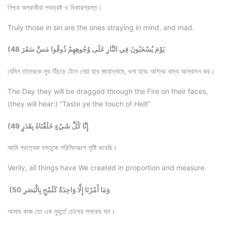
নিশ্চয় অপরাধীরা পথভ্রষ্ট ও বিকারগ্রস্ত।
Truly those in sin are the ones straying in mind, and mad.
(48 يَوْمَ يُسْحَبُونَ فِي النَّارِ عَلَى وُجُوهِهِمْ ذُوقُوا مَسَّ سَقَرَ
যেদিন তাদেরকে মুখ হিঁচড়ে টেনে নেয়া হবে জাহান্নামে, বলা হবেঃ অগ্নির খাদ্য আস্বাদন কর।
The Day they will be dragged through the Fire on their faces,
(they will hear:) “Taste ye the touch of Hell!”
(49 إِنَّا كُلَّ شَيْءٍ خَلَقْنَاهُ بِقَدَرٍ
আমি প্রত্যেক বস্তুকে পরিমিতরূপে সৃষ্টি করেছি।
Verily, all things have We created in proportion and measure.
(50 وَمَا أَمْرُنَا إِلَّا وَاحِدَةٌ كَلَمْحٍ بِالْبَصَرِ
আমার কাজ তো এক মুহূর্তে চোখের পলকের মত।