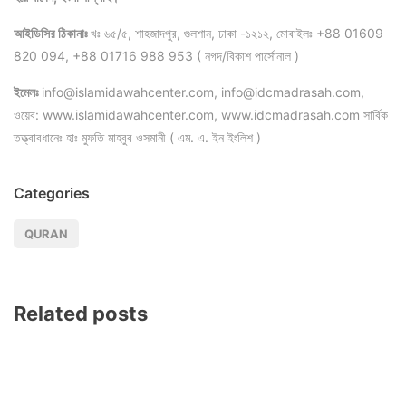
আইডিসির ঠিকানাঃ
খঃ ৬৫/৫, শাহজাদপুর, গুলশান, ঢাকা -১২১২, মোবাইলঃ +88 01609
820 094, +88 01716 988 953 ( নগদ/বিকাশ পার্সোনাল )
ইমেলঃ
info@islamidawahcenter.com, info@idcmadrasah.com,
ওয়েব: www.islamidawahcenter.com, www.idcmadrasah.com সার্বিক
তত্ত্বাবধানেঃ হাঃ মুফতি মাহবুব ওসমানী ( এম. এ. ইন ইংলিশ )
Categories
QURAN
Related posts