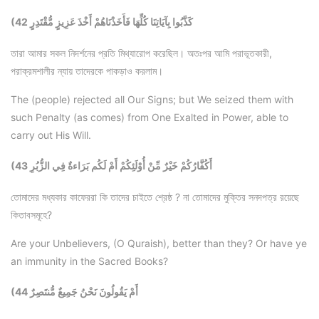
(42 كَذَّبُوا بِآيَاتِنَا كُلِّهَا فَأَخَذْنَاهُمْ أَخْذَ عَزِيزٍ مُّقْتَدِرٍ
তারা আমার সকল নিদর্শনের প্রতি মিথ্যারোপ করেছিল। অতঃপর আমি পরাভূতকারী,
পরাক্রমশালীর ন্যায় তাদেরকে পাকড়াও করলাম।
The (people) rejected all Our Signs; but We seized them with
such Penalty (as comes) from One Exalted in Power, able to
carry out His Will.
(43 أَكُفَّارُكُمْ خَيْرٌ مِّنْ أُوْلَئِكُمْ أَمْ لَكُم بَرَاءةٌ فِي الزُّبُرِ
তোমাদের মধ্যকার কাফেররা কি তাদের চাইতে শ্রেষ্ঠ ? না তোমাদের মুক্তির সনদপত্র রয়েছে
কিতাবসমূহে?
Are your Unbelievers, (O Quraish), better than they? Or have ye
an immunity in the Sacred Books?
(44 أَمْ يَقُولُونَ نَحْنُ جَمِيعٌ مُّنتَصِرٌ