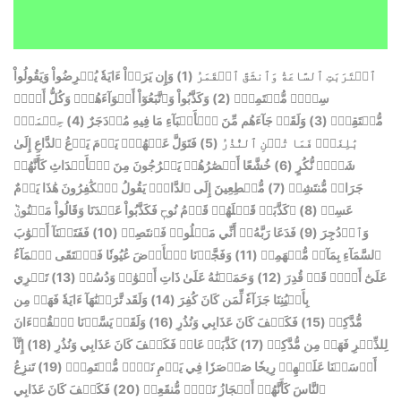
وَإِن يَرَوۡاْ ءَايَةٗ يُعۡرِضُواْ وَيَقُولُواْ
(1)
ٱقۡتَرَبَتِ ٱلسَّاعَةُ وَٱنشَقَّ ٱلۡقَمَرُ
وَكَذَّبُواْ وَٱتَّبَعُوٓاْ أَهۡوَآءَهُمۡۚ وَكُلُّ أَمۡرٖ
(2)
سِحۡرٞ مُّسۡتَمِرّٞ
حِكۡمَةُۢ
(4)
وَلَقَدۡ جَآءَهُم مِّنَ ٱلۡأَنۢبَآءِ مَا فِيهِ مُزۡدَجَرٌ
(3)
مُّسۡتَقِرّٞ
فَتَوَلَّ عَنۡهُمۡۘ يَوۡمَ يَدۡعُ ٱلدَّاعِ إِلَىٰ
(5)
بَٰلِغَةٞۖ فَمَا تُغۡنِ ٱلنُّذُرُ
خُشَّعًا أَبۡصَٰرُهُمۡ يَخۡرُجُونَ مِنَ ٱلۡأَجۡدَاثِ كَأَنَّهُمۡ
(6)
شَيۡءٖ نُّكُرٍ
مُّهۡطِعِينَ إِلَى ٱلدَّاعِۖ يَقُولُ ٱلۡكَٰفِرُونَ هَٰذَا يَوۡمٌ
(7)
جَرَادٞ مُّنتَشِرٞ
۞كَذَّبَتۡ قَبۡلَهُمۡ قَوۡمُ نُوحٖ فَكَذَّبُواْ عَبۡدَنَا وَقَالُواْ مَجۡنُونٞ
(8)
عَسِرٞ
فَفَتَحۡنَآ أَبۡوَٰبَ
(10)
فَدَعَا رَبَّهُۥٓ أَنِّي مَغۡلُوبٞ فَٱنتَصِرۡ
(9)
وَٱزۡدُجِرَ
وَفَجَّرۡنَا ٱلۡأَرۡضَ عُيُونٗا فَٱلۡتَقَى ٱلۡمَآءُ
(11)
ٱلسَّمَآءِ بِمَآءٖ مُّنۡهَمِرٖ
تَجۡرِي
(13)
وَحَمَلۡنَٰهُ عَلَىٰ ذَاتِ أَلۡوَٰحٖ وَدُسُرٖ
(12)
عَلَىٰٓ أَمۡرٖ قَدۡ قُدِرَ
وَلَقَد تَّرَكۡنَٰهَآ ءَايَةٗ فَهَلۡ مِن
(14)
بِأَعۡيُنِنَا جَزَآءٗ لِّمَن كَانَ كُفِرَ
وَلَقَدۡ يَسَّرۡنَا ٱلۡقُرۡءَانَ
(16)
فَكَيۡفَ كَانَ عَذَابِي وَنُذُرِ
(15)
مُّدَّكِرٖ
إِنَّآ
(18)
كَذَّبَتۡ عَادٞ فَكَيۡفَ كَانَ عَذَابِي وَنُذُرِ
(17)
لِلذِّكۡرِ فَهَلۡ مِن مُّدَّكِرٖ
تَنزِعُ
(19)
أَرۡسَلۡنَا عَلَيۡهِمۡ رِيحٗا صَرۡصَرٗا فِي يَوۡمِ نَحۡسٖ مُّسۡتَمِرّٖ
فَكَيۡفَ كَانَ عَذَابِي
(20)
ٱلنَّاسَ كَأَنَّهُمۡ أَعۡجَازُ نَخۡلٖ مُّنقَعِرٖ