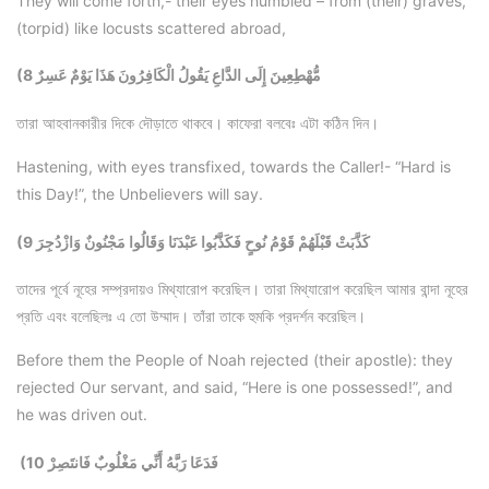
They will come forth,- their eyes humbled – from (their) graves,
(torpid) like locusts scattered abroad,
(8 مُّهْطِعِينَ إِلَى الدَّاعِ يَقُولُ الْكَافِرُونَ هَذَا يَوْمٌ عَسِرٌ
তারা আহবানকারীর দিকে দৌড়াতে থাকবে। কাফেরা বলবেঃ এটা কঠিন দিন।
Hastening, with eyes transfixed, towards the Caller!- “Hard is
this Day!”, the Unbelievers will say.
(9 كَذَّبَتْ قَبْلَهُمْ قَوْمُ نُوحٍ فَكَذَّبُوا عَبْدَنَا وَقَالُوا مَجْنُونٌ وَازْدُجِرَ
তাদের পূর্বে নূহের সম্প্রদায়ও মিথ্যারোপ করেছিল। তারা মিথ্যারোপ করেছিল আমার বান্দা নূহের
প্রতি এবং বলেছিলঃ এ তো উম্মাদ। তাঁরা তাকে হুমকি প্রদর্শন করেছিল।
Before them the People of Noah rejected (their apostle): they
rejected Our servant, and said, “Here is one possessed!”, and
he was driven out.
(10 فَدَعَا رَبَّهُ أَنِّي مَغْلُوبٌ فَانتَصِرْ