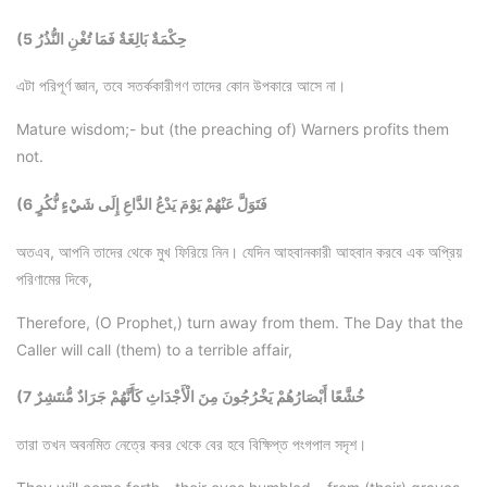
(5 حِكْمَةٌ بَالِغَةٌ فَمَا تُغْنِ النُّذُرُ
এটা পরিপূর্ণ জ্ঞান, তবে সতর্ককারীগণ তাদের কোন উপকারে আসে না।
Mature wisdom;- but (the preaching of) Warners profits them
not.
(6 فَتَوَلَّ عَنْهُمْ يَوْمَ يَدْعُ الدَّاعِ إِلَى شَيْءٍ نُّكُرٍ
অতএব, আপনি তাদের থেকে মুখ ফিরিয়ে নিন। যেদিন আহবানকারী আহবান করবে এক অপ্রিয়
পরিণামের দিকে,
Therefore, (O Prophet,) turn away from them. The Day that the
Caller will call (them) to a terrible affair,
(7 خُشَّعًا أَبْصَارُهُمْ يَخْرُجُونَ مِنَ الْأَجْدَاثِ كَأَنَّهُمْ جَرَادٌ مُّنتَشِرٌ
তারা তখন অবনমিত নেত্রে কবর থেকে বের হবে বিক্ষিপ্ত পংগপাল সদৃশ।