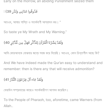
Early on the morrow, an abiding Punishment seized them
: (39 فَذُوقُوا عَذَابِي وَنُذُرِ
অতএব, আমার শাস্তি ও সতর্কবাণী আস্বাদন কর। ”
So taste ye My Wrath and My Warning.”
(40 وَلَقَدْ يَسَّرْنَا الْقُرْآنَ لِلذِّكْرِ فَهَلْ مِن مُّدَّكِرٍ
আমি কোরআনকে বোঝবার জন্যে সহজ করে দিয়েছি। অতএব, কোন চিন্তাশীল আছে কি?
And We have indeed made the Qur’an easy to understand and
remember: then is there any that will receive admonition?
(41 وَلَقَدْ جَاء آلَ فِرْعَوْنَ النُّذُرُ
ফেরাউন সম্প্রদায়ের কাছেও সতর্ককারীগণ আগমন করেছিল।
To the People of Pharaoh, too, aforetime, came Warners (from
Allah..