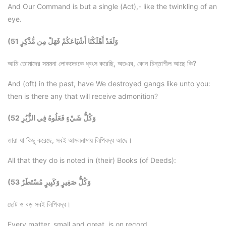
And Our Command is but a single (Act),- like the twinkling of an
eye.
(51 وَلَقَدْ أَهْلَكْنَا أَشْيَاعَكُمْ فَهَلْ مِن مُّدَّكِرٍ
আমি তোমাদের সমমনা লোকদেরকে ধ্বংস করেছি, অতএব, কোন চিন্তাশীল আছে কি?
And (oft) in the past, have We destroyed gangs like unto you:
then is there any that will receive admonition?
(52 وَكُلُّ شَيْءٍ فَعَلُوهُ فِي الزُّبُرِ
তারা যা কিছু করেছে, সবই আমলনামায় লিপিবদ্ধ আছে।
All that they do is noted in (their) Books (of Deeds):
(53 وَكُلُّ صَغِيرٍ وَكَبِيرٍ مُسْتَطَرٌ
ছোট ও বড় সবই লিপিবদ্ধ।
Every matter, small and great, is on record.