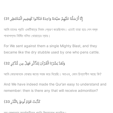
(31 إِنَّا أَرْسَلْنَا عَلَيْهِمْ صَيْحَةً وَاحِدَةً فَكَانُوا كَهَشِيمِ الْمُحْتَظِرِ
আমি তাদের প্রতি একটিমাত্র নিনাদ প্রেরণ করেছিলাম। এতেই তারা হয়ে গেল শুষ্ক
শাখাপল্লব নির্মিত দলিত খোয়াড়ের ন্যায়।
For We sent against them a single Mighty Blast, and they
became like the dry stubble used by one who pens cattle.
(32 وَلَقَدْ يَسَّرْنَا الْقُرْآنَ لِلذِّكْرِ فَهَلْ مِن مُّدَّكِرٍ
আমি কোরআনকে বোঝার জন্যে সহজ করে দিয়েছি। অতএব, কোন চিন্তাশীল আছে কি?
And We have indeed made the Qur’an easy to understand and
remember: then is there any that will receive admonition?
(33 كَذَّبَتْ قَوْمُ لُوطٍ بِالنُّذُرِ
লূত-সম্প্রদায় সতর্ককারীদের প্রতি মিথ্যারোপ করেছিল।