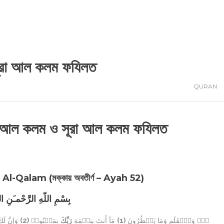
রা আল কলম ফযিলত
QURAN
ল কলম ও সূরা আল কলম ফযিলত
 Al-Qalam (মক্কায় অবতীর্ণ – Ayah 52)
بِسْمِ اللّهِ الرَّحْمـَنِ ال
وَإِنَّ ل
(2)
بِمَجۡنُونٖ
رَبِّكَ
مَآ أَنتَ بِنِعۡمَةِ
(1)
نٓۚ وَٱلۡقَلَمِ وَمَا يَسۡطُرُونَ