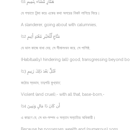
(11 هَمَّازٍ مَّشَّاء بِنَمِيمٍ
যে পশ্চাতে নিন্দা করে একের কথা অপরের নিকট লাগিয়ে ফিরে।
A slanderer, going about with calumnies,
(12 مَنَّاعٍ لِّلْخَيْرِ مُعْتَدٍ أَثِيمٍ
যে ভাল কাজে বাধা দেয়, সে সীমালংঘন করে, সে পাপিষ্ঠ,
(Habitually) hindering (all) good, transgressing beyond bo
(13 عُتُلٍّ بَعْدَ ذَلِكَ زَنِيمٍ
কঠোর স্বভাব, তদুপরি কুখ্যাত;
Violent (and cruel),- with all that, base-born,-
(14 أَن كَانَ ذَا مَالٍ وَبَنِينَ
এ কারণে যে, সে ধন-সম্পদ ও সন্তান সন্ততির অধিকারী।
Because he possesses wealth and (numerous) sons.