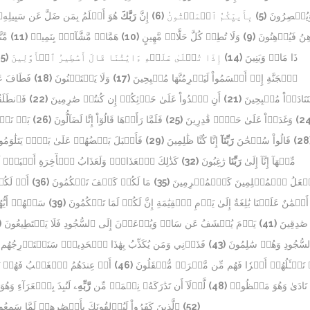
هُوَ أَعۡلَمُ بِمَن ضَلَّ عَن سَبِيلِهِ
رَبَّكَ
إِنَّ
(6)
بِأَييِّكُمُ ٱلۡمَفۡتُونُ
(5)
َيُبۡصِرُونَ
مَّن
(11)
هَمَّازٖ مَّشَّآءِۭ بِنَمِيمٖ
(10)
وَلَا تُطِعۡ كُلَّ حَلَّافٖ مَّهِينٍ
(9)
ِنُ فَيُدۡهِنُونَ
5)
إِذَا تُتۡلَىٰ عَلَيۡهِ ءَايَٰتُنَا قَالَ أَسَٰطِيرُ ٱلۡأَوَّلِينَ
(14)
ذَا مَالٖ وَبَنِينَ
فَطَافَ عَل
(18)
وَلَا يَسۡتَثۡنُونَ
(17)
ٱلۡجَنَّةِ إِذۡ أَقۡسَمُواْ لَيَصۡرِمُنَّهَا مُصۡبِحِينَ
فَٱنطَلَقُو
(22)
أَنِ ٱغۡدُواْ عَلَىٰ حَرۡثِكُمۡ إِن كُنتُمۡ صَٰرِمِينَ
(21)
َنَادَوۡاْ مُصۡبِحِينَ
بَلۡ نَحۡ
(26)
فَلَمَّا رَأَوۡهَا قَالُوٓاْ إِنَّا لَضَآلُّونَ
(25)
وَغَدَوۡاْ عَلَىٰ حَرۡدٖ قَٰدِرِينَ
(24
فَأَقۡبَلَ بَعۡضُهُمۡ عَلَىٰ بَعۡضٖ يَتَلَٰوَمُ
(29)
إِنَّا كُنَّا ظَٰلِمِينَ
رَبِّنَآ
قَالُواْ سُبۡحَٰنَ
(28
كَذَٰلِكَ ٱلۡعَذَابُۖ وَلَعَذَابُ ٱلۡأٓخِرَةِ أَكۡبَرُۚ لَ
(32)
رَٰغِبُونَ
رَبِّنَا
مِّنۡهَآ إِنَّآ إِلَىٰ
أَمۡ لَكُم
(36)
مَا لَكُمۡ كَيۡفَ تَحۡكُمُونَ
(35)
َجۡعَلُ ٱلۡمُسۡلِمِينَ كَٱلۡمُجۡرِمِينَ
سَلۡهُمۡ أَيُّهُم
(39)
أَيۡمَٰنٌ عَلَيۡنَا بَٰلِغَةٌ إِلَىٰ يَوۡمِ ٱلۡقِيَٰمَةِ إِنَّ لَكُمۡ لَمَا تَحۡكُمُونَ
)
يَوۡمَ يُكۡشَفُ عَن سَاقٖ وَيُدۡعَوۡنَ إِلَى ٱلسُّجُودِ فَلَا يَسۡتَطِيعُونَ
(41)
صَٰدِقِينَ
فَذَرۡنِي وَمَن يُكَذِّبُ بِهَٰذَا ٱلۡحَدِيثِۖ سَنَسۡتَدۡرِجُهُم
(43)
سُّجُودِ وَهُمۡ سَٰلِمُونَ
أَمۡ عِندَهُمُ ٱلۡغَيۡبُ فَهُمۡ يَ
(46)
تَسۡـَٔلُهُمۡ أَجۡرٗا فَهُم مِّن مَّغۡرَمٖ مُّثۡقَلُونَ
لَنُبِذَ بِٱلۡعَرَآءِ وَ
رَّبِّهِۦ
لَّوۡلَآ أَن تَدَٰرَكَهُۥ نِعۡمَةٞ مِّن
(48)
نَادَىٰ وَهُوَ مَكۡظُومٞ
ٱلَّذِينَ كَفَرُواْ لَيُزۡلِقُونَكَ بِأَبۡصَٰرِهِمۡ لَمَّا سَمِعُ
وَمَا هُوَ إِلَّا ذِكۡرٞ لِّلۡعَٰلَمِينَ
(52)