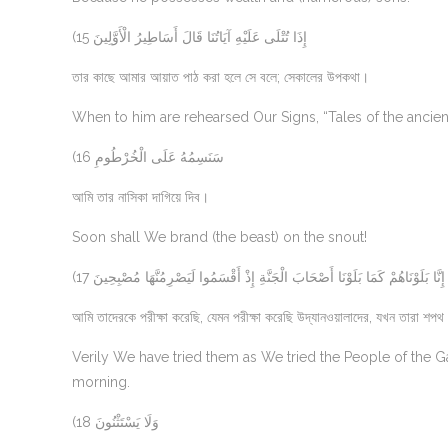
(15 إِذَا تُتْلَى عَلَيْهِ آيَاتُنَا قَالَ أَسَاطِيرُ الْأَوَّلِينَ
তার কাছে আমার আয়াত পাঠ করা হলে সে বলে; সেকালের উপকথা।
When to him are rehearsed Our Signs, “Tales of the ancient
(16 سَنَسِمُهُ عَلَى الْخُرْطُومِ
আমি তার নাসিকা দাগিয়ে দিব।
Soon shall We brand (the beast) on the snout!
(17 إِنَّا بَلَوْنَاهُمْ كَمَا بَلَوْنَا أَصْحَابَ الْجَنَّةِ إِذْ أَقْسَمُوا لَيَصْرِمُنَّهَا مُصْبِحِينَ
আমি তাদেরকে পরীক্ষা করেছি, যেমন পরীক্ষা করেছি উদ্যানওয়ালাদের, যখন তারা শ
Verily We have tried them as We tried the People of the Ga
morning.
(18 وَلَا يَسْتَثْنُونَ