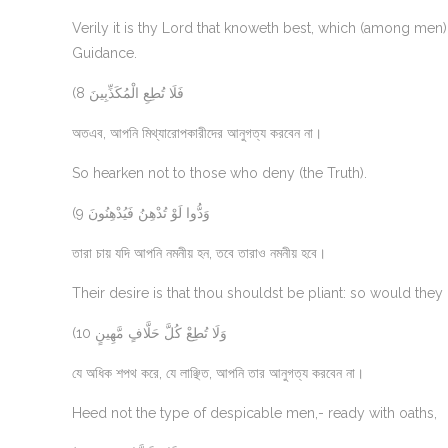
Verily it is thy Lord that knoweth best, which (among men
Guidance.
(8 فَلَا تُطِعِ الْمُكَذِّبِينَ
অতএব, আপনি মিথ্যারোপকারীদের আনুগত্য করবেন না।
So hearken not to those who deny (the Truth).
(9 وَدُّوا لَوْ تُدْهِنُ فَيُدْهِنُونَ
তারা চায় যদি আপনি নমনীয় হন, তবে তারাও নমনীয় হবে।
Their desire is that thou shouldst be pliant: so would they 
(10 وَلَا تُطِعْ كُلَّ حَلَّافٍ مَّهِينٍ
যে অধিক শপথ করে, যে লাঞ্ছিত, আপনি তার আনুগত্য করবেন না।
Heed not the type of despicable men,- ready with oaths,