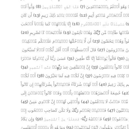
وَدُّواْ لَوۡ
(8)
فَلَا تُطِعِ ٱلۡمُكَذِّبِينَ
(7)
ۦ وَهُوَ أَعۡلَمُ بِٱلۡمُهۡتَدِينَ
أَن كَانَ
(13)
عُتُلِّۭ بَعۡدَ ذَٰلِكَ زَنِيمٍ
(12)
َّاعٖ لِّلۡخَيۡرِ مُعۡتَدٍ أَثِيمٍ
إِنَّا بَلَوۡنَٰهُمۡ كَمَا بَلَوۡنَآ أَصۡحَٰبَ
(16)
سَنَسِمُهُۥ عَلَى ٱلۡخُرۡطُومِ
(1
(20)
فَأَصۡبَحَتۡ كَٱلصَّرِيمِ
(19)
وَهُمۡ نَآئِمُونَ
رَّبِّكَ
َيۡهَا طَآئِفٞ مِّن
أَن لَّا يَدۡخُلَنَّهَا ٱلۡيَوۡمَ عَلَيۡكُم مِّسۡكِينٞ
(23)
اْ وَهُمۡ يَتَخَٰفَتُونَ
قَالَ أَوۡسَطُهُمۡ أَلَمۡ أَقُل لَّكُمۡ لَوۡلَا تُسَبِّحُونَ
(27)
نُ مَحۡرُومُونَ
عَسَىٰ رَبُّنَآ أَن يُبۡدِلَنَا خَيۡرٗا
(31)
قَالُواْ يَٰوَيۡلَنَآ إِنَّا كُنَّا طَٰغِينَ
(30)
ونَ
(34)
جَنَّٰتِ ٱلنَّعِيمِ
رَبِّهِمۡ
إِنَّ لِلۡمُتَّقِينَ عِندَ
(33)
وۡ كَانُواْ يَعۡلَمُونَ
أَمۡ لَكُمۡ
(38)
إِنَّ لَكُمۡ فِيهِ لَمَا تَخَيَّرُونَ
(37)
ۡ كِتَٰبٞ فِيهِ تَدۡرُسُونَ
أَمۡ لَهُمۡ شُرَكَآءُ فَلۡيَأۡتُواْ بِشُرَكَآئِهِمۡ إِن كَانُواْ
(40)
 بِذَٰلِكَ زَعِيمٌ
خَٰشِعَةً أَبۡصَٰرُهُمۡ تَرۡهَقُهُمۡ ذِلَّةٞۖ وَقَدۡ كَانُواْ يُدۡعَوۡنَ إِلَى
(42
(45)
وَأُمۡلِي لَهُمۡۚ إِنَّ كَيۡدِي مَتِينٌ
(44)
 مِّنۡ حَيۡثُ لَا يَعۡلَمُونَ
وَلَا تَكُن كَصَاحِبِ ٱلۡحُوتِ إِذۡ
رَبِّكَ
فَٱصۡبِرۡ لِحُكۡمِ
(47)
كۡتُبُونَ
وَإِن يَكَادُ
(50)
فَجَعَلَهُۥ مِنَ ٱلصَّٰلِحِينَ
رَبُّهُۥ
فَٱجۡتَبَٰهُ
(49)
هُوَ مَذۡمُومٞ
(51)
واْ ٱلذِّكۡرَ وَيَقُولُونَ إِنَّهُۥ لَمَجۡنُونٞ