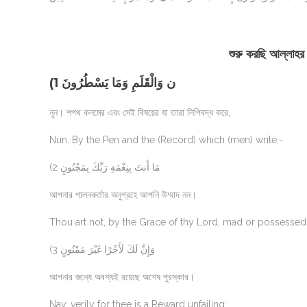
শুরু করছি আল্লাহর
(1 ن وَالْقَلَمِ وَمَا يَسْطُرُونَ
নূন। শপথ কলমের এবং সেই বিষয়ের যা তারা লিপিবদ্ধ করে,
Nun. By the Pen and the (Record) which (men) write,-
(2 مَا أَنتَ بِنِعْمَةِ رَبِّكَ بِمَجْنُونٍ
আপনার পালনকর্তার অনুগ্রহে আপনি উম্মাদ নন।
Thou art not, by the Grace of thy Lord, mad or possessed
(3 وَإِنَّ لَكَ لَأَجْرًا غَيْرَ مَمْنُونٍ
আপনার জন্যে অবশ্যই রয়েছে অশেষ পুরস্কার।
Nay, verily for thee is a Reward unfailing: