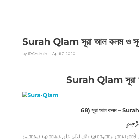
Surah Qlam সূরা আল কলম ও সূ
by
IDCAdmin
April 7, 2020
Surah Qlam সূরা আ
68) সূরা আল কলম – Surah
رَّحِيمِ
فَسَتُبۡصِرُ
(4)
وَإِنَّكَ لَعَلَىٰ خُلُقٍ عَظِيمٖ
(3)
َكَ لَأَجۡرًا غَيۡرَ مَمۡنُونٖ