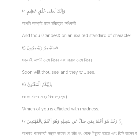
(4 وَإِنَّكَ لَعَلى خُلُقٍ عَظِيمٍ
আপনি অবশ্যই মহান চরিত্রের অধিকারী।
And thou (standest) on an exalted standard of character.
(5 فَسَتُبْصِرُ وَيُبْصِرُونَ
সত্ত্বরই আপনি দেখে নিবেন এবং তারাও দেখে নিবে।
Soon wilt thou see, and they will see,
(6 بِأَييِّكُمُ الْمَفْتُونُ
কে তোমাদের মধ্যে বিকারগ্রস্ত।
Which of you is afflicted with madness.
(7 إِنَّ رَبَّكَ هُوَ أَعْلَمُ بِمَن ضَلَّ عَن سَبِيلِهِ وَهُوَ أَعْلَمُ بِالْمُهْتَدِينَ
আপনার পালনকর্তা সম্যক জানেন কে তাঁর পথ থেকে বিচ্যুত হয়েছে এবং তিনি জানেন য