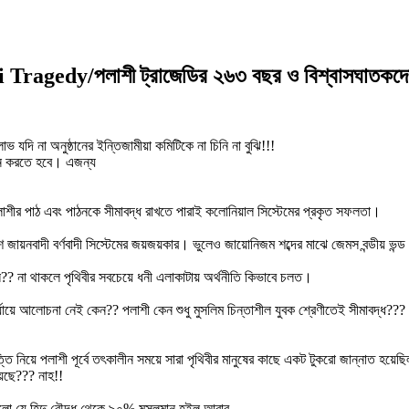
 Tragedy/পলাশী ট্রাজেডির ২৬৩ বছর ও বিশ্বাসঘাতকদে
 যদি না অনুষ্ঠানের ইন্তিজামীয়া কমিটিকে না চিনি না বুঝি!!!
ায়ন করতে হবে। এজন্য
 পলাশীর পাঠ এবং পাঠনকে সীমাবদ্ধ রাখতে পারাই কলোনিয়াল সিস্টেমের প্রকৃত সফলতা।
শ জায়নবাদী বর্ণবাদী সিস্টেমের জয়জয়কার। ভুলেও জায়োনিজম শব্দের মাঝে জেমস বন্ডীয় ভন্ড
ল?? না থাকলে পৃথিবীর সবচেয়ে ধনী এলাকাটায় অর্থনীতি কিভাবে চলত।
যায়ে আলোচনা নেই কেন?? পলাশী কেন শুধু মুসলিম চিন্তাশীল যুবক শ্রেণীতেই সীমাবদ্ধ?
।
তি নিয়ে পলাশী পূর্বে তৎকালীন সময়ে সারা পৃথিবীর মানুষের কাছে একট টুকরো জান্নাত হয়েছি
য়েছে??? নাহ!!
লো যে হিন্দু বৌদ্ধ থেকে ৯০% মুসলমান হইল আবার