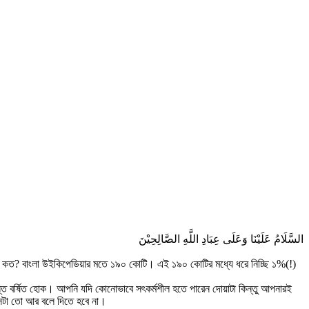
السَّلَامُ عَلَيْنَا وَعَلَى عِبَادِ اللَّهِ الصَّالِحِيْنَ
া কত? বাংলা উইকিপেডিয়ার মতে ১৯০ কোটি। এই ১৯০ কোটির মধ্যে ধরে নিচ্ছি ১%(!)
ন্তি বর্ষিত হোক। আপনি যদি কোনোভাবে সৎকর্মশীল হতে পারেন দোয়াটা কিন্তু আপনারই
সেটা তো আর বলে দিতে হবে না।