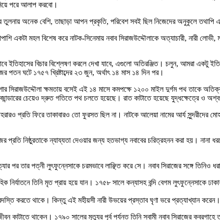
 নিয়ে পরে আলাপ করবো।
দেশিদের তুলনায় অনেক বেশি, তাছাড়া আপন প্রকৃতি, পরিবেশ সবই ছিল নিজেদের অনুকুলে তথা
ের পাশাপাশি একটা মহল বিশেষ করে নাটক-সিনেমায় নবাব সিরাজউদ্দৌলাকে অত্যাচারী, নারী 
বে ইতিহাসের বিচার বিশ্লেষণ করলে দেখা যাবে, এগুলো অতিরঞ্জিত। চলুন, আমরা একটু ইতিহাস
ের পতন ঘটে ১৭৫৭ খ্রিষ্টাব্দের ২৩ জুন, অর্থাৎ ১৪ মাস ১৪ দিন পর।
িশোর সিরাজউদ্দৌলা ক্ষমতায় বসেই এই ১৪ মাসে কমপক্ষে ১২০০ মাইল দুর্গম পথ তাকে অতি
জান্ডারের চেয়েও দ্রুত গতিতে পথ চলতে হয়েছে। রাত কাটাতে হয়েছে যুদ্ধক্ষেত্রে ও অশ্বপ
হরারও প্রতি ফিরে তাকাবারও তো ফুরসত ছিল না। নাটকে আলেয়া নামের আর্য সুন্দরীদের মোহাবি
্রতি নিষ্ঠুরতাকে ন্যায্যতা দেওয়ার জন্য হতভাগ্য নবাবের চরিত্রহনন করা হয়। নানা ধরন
 হত্যার পর তার পত্নী লুৎফুন্নেসাকে চরমভাবে লাঞ্ছিত করে সে। নবাব সিরাজের সঙ্গে তিন
হিক নির্যাতনে তিনি মৃত প্রায় হয়ে যান। ১৭৫৮ সালে কন্যাসহ বন্দি বেগম লুৎফুন্নেসাকে ঢাকায়
রদস্তি করতে থাকে। কিন্তু এই মহীয়সী নারী উভয়ের প্রস্তাব ঘৃণা ভরে প্রত্যাখ্যান করেন
বন কাটাতে থাকেন। ১৭৯০ সালের মৃত্যুর পূর্ব পর্যন্ত তিনি স্বামী নবাব সিরাজের কবরগাহে