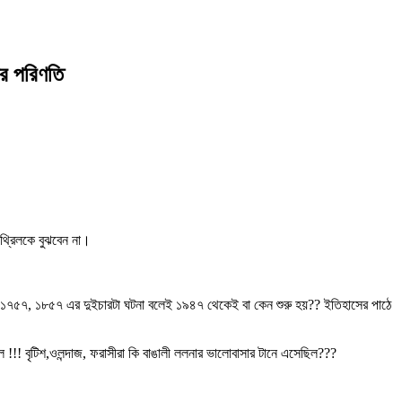
র পরিণতি
 থ্রিলকে বুঝবেন না।
?? ১৭৫৭, ১৮৫৭ এর দুইচারটা ঘটনা বলেই ১৯৪৭ থেকেই বা কেন শুরু হয়?? ইতিহাসের পাঠে
ল !!! বৃটিশ,ওলন্দাজ, ফরাসীরা কি বাঙালী ললনার ভালোবাসার টানে এসেছিল???