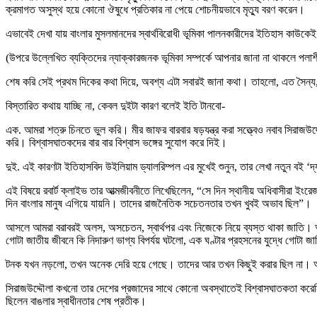
ক্রমাগত অসুস্থ হয়ে কোনো ঔষুধে প্রতিকার না পেয়ে শোচনীয়ভাবে মৃত্যু বরণ করেন।
এভাবেই দেখা যায় বাংলার মুসলমানদের স্বার্থবিরোধী ভূমিকা পালনকারীদের ইতিহাস কাউকেই
(উপরে উল্লেখিত ব্যক্তিদের ন্যাক্কারজনক ভূমিকা সম্পর্কে আপনার জানা না থাকলে পল
শেষ করি সেই প্রথম দিকের কথা দিয়ে, অবশ্য এটা সবারই জানা কথা। তাহলো, এত সৈন্য,
বিস্তারিত কথায় যাচ্ছি না, কেবল দুইটা কারণ বলেই ইতি টানবো-
এক. আমরা শত্রু চিনতে ভুল করি। মীর জাফর বারবার ষড়যন্ত্র করা সত্ত্বেও নবাব সিরা
করি। বিশ্বাসঘাতকদের বার বার বিশ্বাস ভঙ্গের সুযোগ করে দিই।
দুই. এই কারণটা ইতিহাসবিদ উইলিয়াম ড্যালরিম্পল এর মুখেই শুনুন, তার লেখা নতুন বই ‘দ্
এই বিষয়ে রবার্ট ক্লাইভ তার আত্মজীবনীতে লিখেছিলেন, “সে দিন স্থানীয় অধিবাসীরা 
দিন বাংলার মানুষ এগিয়ে যায়নি। তাদের রাজনৈতিক সচেতনতার তখন খুবই অভাব ছিল”।
আসলে আমরা বরাবরই অলস, অসচেতন, স্বার্থপর এবং নিজেকে নিয়ে ব্যস্ত থাকা জাতি। আশ্
গোটা জাতীয় জীবনে কি নিদারুণ ভাগ্য বিপর্যয় ঘটলো, এক ঘণ্টার প্রহসনের যুদ্ধে গোট
টনক যখন নড়লো, তখন অনেক দেরি হয়ে গেছে। তাদের আর তখন কিছুই করার ছিল না। অবশ
সিরাজউদ্দৌলা কখনো তার দেশের প্রজাদের সাথে কোনো অবস্থাতেই বিশ্বাসঘাতকতা করেনি। 
ছিলেন বাঙলার স্বাধীনতার শেষ প্রতীক।