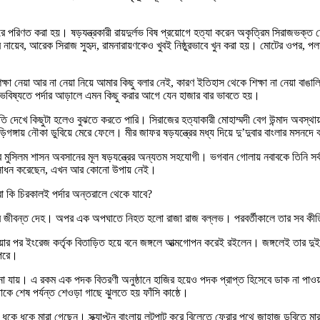
ে পরিণত করা হয়। ষড়যন্ত্রকারী রায়দুর্লভ বিষ প্রয়োগে হত্যা করেন অকৃত্রিম সিরাজভক
নার নায়েব, আরেক সিরাজ সুহৃদ, রামনারায়ণকেও খুবই নিষ্ঠুরভাবে খুন করা হয়। মোটের ওপর,
্ষা নেয়া আর না নেয়া নিয়ে আমার কিছু বলার নেই, কারণ ইতিহাস থেকে শিক্ষা না নেয়া বাঙা
 ভবিষ্যতে পর্দার আড়ালে এমন কিছু করার আগে যেন হাজার বার ভাবতে হয়।
তি দেখে কিছুটা হলেও বুঝতে করতে পারি। সিরাজের হত্যাকারী মোহাম্মদী বেগ উন্মাদ অবস্থা
ঙ্গায় নৌকা ডুবিয়ে মেরে ফেলে। মীর জাফর ষড়যন্ত্রের মধ্য দিয়ে দু’দুবার বাংলার মসনদে বস
লার মুসিলম শাসন অবসানের মূল ষড়যন্ত্রের অন্যতম সহযোগী। ভগবান গোলায় নবাবকে তিনি সর্
ষতি সাধন করেছেন, এখন আর কোনো উপায় নেই।
রা কি চিরকালই পর্দার অন্তরালে থেকে যাবে?
ুর্লভের জীবন্ত দেহ। অপর এক অপঘাতে নিহত হলো রাজা রাজ বল্লভ। পরবর্তীকালে তার সব কীর্তি
 হওয়ার পর ইংরেজ কর্তৃক বিতাড়িত হয়ে বনে জঙ্গলে আত্মগোপন করেই রইলেন। জঙ্গলেই তার 
ওপরে।
ানা যায়। এ রকম এক পদক বিতরণী অনুষ্ঠানে হাজির হয়েও পদক প্রাপ্ত হিসেবে ডাক না পাওয়ায় 
কে শেষ পর্যন্ত শেওড়া গাছে ঝুলতে হয় ফাঁসি কাষ্ঠে।
ারে ধুকে ধুকে মারা গেছেন। স্ক্র্যাপ্টন বাংলায় লুটপাট করে বিলেতে ফেরার পথে জাহাজ ডুবি