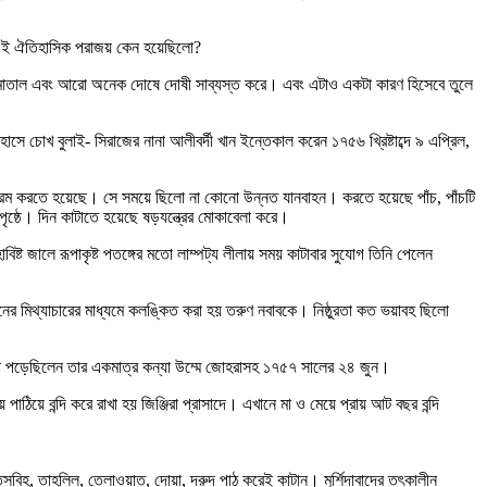
পি এই ঐতিহাসিক পরাজয় কেন হয়েছিলো?
লোভী, মাতাল এবং আরো অনেক দোষে দোষী সাব্যস্ত করে। এবং এটাও একটা কারণ হিসেবে তুলে
ে চোখ বুলাই- সিরাজের নানা আলীবর্দী খান ইন্তেকাল করেন ১৭৫৬ খ্রিষ্টাব্দে ৯ এপ্রিল,
ক্রম করতে হয়েছে। সে সময়ে ছিলো না কোনো উন্নত যানবাহন। করতে হয়েছে পাঁচ, পাঁচটি
ৃষ্ঠে। দিন কাটাতে হয়েছে ষড়যন্ত্রের মোকাবেলা করে।
ষ্ট জালে রূপাকৃষ্ট পতঙ্গের মতো লাম্পট্য লীলায় সময় কাটাবার সুযোগ তিনি পেলেন
ের মিথ্যাচারের মাধ্যমে কলঙ্কিত করা হয় তরুণ নবাবকে। নিষ্ঠুরতা কত ভয়াবহ ছিলো
িও ধরা পড়েছিলেন তার একমাত্র কন্যা উম্মে জোহরাসহ ১৭৫৭ সালের ২৪ জুন।
 পাঠিয়ে বন্দি করে রাখা হয় জিঞ্জিরা প্রাসাদে। এখানে মা ও মেয়ে প্রায় আট বছর বন্দি
।
 তসবিহ, তাহলিল, তেলাওয়াত, দোয়া, দরুদ পাঠ করেই কাটান। মুর্শিদাবাদের তৎকালীন