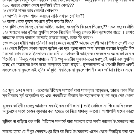
২০০ বছরের শোষণ শেষে মুসলিমই রইল কেন???
৭/ কোনটা শাসন আর কোনটা শোষণ??
৮/ আপনি কি এখন শাসন করছেন নাকি এখনও শোষিত??
৯/ বাংলা থেকে কুদুস সবখানে বৃটিশ কারণটা কি??
১০/ বৃটিশ গেল কিন্তু বেনিয়া আইন, সমাজ, সংস্কৃতি কি চলে গিয়েছে?? ৭০০ বছরের ঐত
১২/ ক্ষমতার ভার বৃটিশরা মুসলিম থেকে নিয়েছিল কিন্তু ফেরত দিল ব্রাহ্মণের হাতে । য
ভারতকে ভারত বানানো আমরাই ভারতে অচ্ছুৎ হলাম কি করে??
১৩/ জ্ঞানের দ্বীনি আর দুনিয়াবি করণ কেমনে হলো?? আলেম শ্রেণী আর শিক্ষিত শ্রেণী না
১৪/ শেষে বিট্রিশ লেখক লরেন্স ব্রাউন এর দ্যা প্রসপেক্টাস অফ ইসলাম বইয়ের উদ্ধৃতি দি
“আমরা যখন ভারতে ইসলামের দেওয়ানী ও ফৌজদারী আইনকে সেকেলে ও অকেজো মনে করে রহিত 
গিয়েছিল। কিন্তু এখন আমাদের নীতি শুধু ভারতীয় মুসলমানদের মনঃপুতই হয়নি বরং মুসল
হচ্ছে যে “আইনের উৎস হচ্ছে আল্লাহর ইচ্ছা মাত্র”- মুসলমানদের এ ধারণাটি নিছক একট
এগুলোকে না বুঝলে এই ভূমির আঁকুতি মিনতিকে না বুঝলে পলাশীর আর জরিনার বিয়ের মা
২৩ জুন, ১৭৫৭ সাল। এদেশের ইতিহাস সম্পর্কে যারা সামান্যও পড়েছেন, তারাও নবাব
স্বাধীনতার সূর্য অস্তমিত হয় এবং পরবর্তীতে কীভাবে উপমহাদেশকে দু’শো বছর সেই গোল
যুদ্ধের কাহিনী যেহেতু আমাদের সবারই কম বেশি জানা। তাই সেদিকে না গিয়ে আমি কেবল 
অনুচরদের সাথে কেমন ব্যবহার করা হয়েছে তা নিয়ে সামান্য বলবো। পাশাপাশি যাদের কা
ভূমিকা না বাড়িয়ে শুরু করি- ইতিহাস সম্পর্কে যারা সচেতন তারা সবাই জানেন ইংরেজদের স
নবাবের হাতে যে বিপুল সৈন্যসংখ্যা ছিল তা দিয়ে ইংরেজদের এদেশ থেকে বিতাড়িত করা 