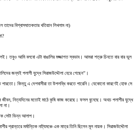
ে তাদের বিশ্বাসঘাতকতার খতিয়ান লিখলাম না)
লো?
লেই। তবুও আমি বলবো এটা বাঙালির মজ্জাগত স্বভাব। আমরা শত্রু চিনতে বার বার ভুল
াঙালিদের জন্যই পলাশী যুদ্ধে সিরাজউদ্দৌলা হেরে গেছেন”।
িতে পারতো। কিন্তু এ দেশবাসীরা তা উপলব্ধি করতে পারেনি। যেকোনো কারণেই হোক সে
দিন জীবন, নিত্যদিনের মতোই মাঠে কৃষি কাজ করেছে। ফসল বুনেছে। অথচ পলাশীর যুদ্ধে
লো না।
াক সেটা ভিন্ন আলাপ।
প্রান্তরে মর্মান্তিক নাট্যমঞ্চে এক মাত্র তিনি ছিলেন মূল নায়ক। সিরাজউদ্দৌলা