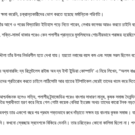
 ক্ষমা করেনি, চক্রান্তকারীদের ভোগ করতে হয়েছে মর্মান্তিক পরিণতি।
াশীর আগে ও পরের বিস্তারিত ইতিহাস পড়ে নিতে পারেন, লেখার কলেবর আরও করতে চাইনি বল
 শক্তি-সামর্থ থাকার পরেও কেন পলাশীর প্রান্তরে মুসলিমদের শোচনীয়ভাবে পরাজয় হয়েছি
জউদ্দৌলা তাঁর উপর নির্ভরশীল হতে দেখা যায়। হয়তো নবাবের বয়স কম এবং সহজ সরল ছিলেন ব
য অ্যানারকি: দ্য রিলেন্টলেস রাইজ অব দ্য ইস্ট ইন্ডিয়া কোম্পানি’ এ নিয়ে লিখেন, “অলস ব
ইংরেজদের প্রতিরোধ করতে চাইলে লাঠিসোটা আর হাতের ইটপাটকেল মেরেই তাদের খতম করে দ
চর্যজনক হলেও সত্যি, পলাশীর ট্র্যাজেডির পরেও বাংলার সাধারণ মানুষ, কৃষক সমাজ দৈনন্
া জাতির স্বাধীনতা হরণ করে নিয়ে গেল গোটা কয়েক বেনিয়া ইংরেজ অথচ তাদের কারো টনক নড়
্য তার একশো বছর পর প্রথম শক্তভাবে রুখে দাঁড়াতে সক্ষম হয় বাংলার কৃষক সমাজ। য
কখনো স্বেচ্ছায় স্বদেশকে বিকিয়ে দেননি। তার চরিত্রেও কোনো কালিমা ছিলো না। পলাশীর 