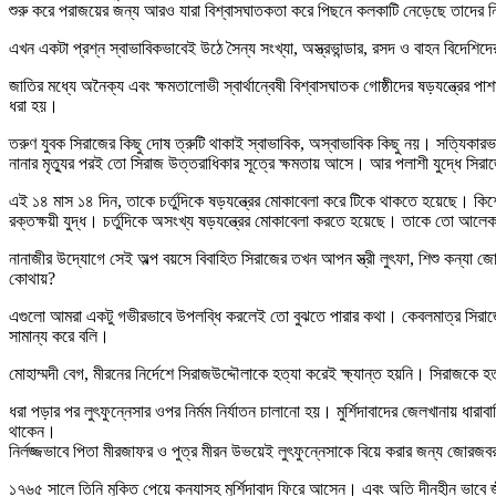
শুরু করে পরাজয়ের জন্য আরও যারা বিশ্বাসঘাতকতা করে পিছনে কলকাটি নেড়েছে তাদের
এখন একটা প্রশ্ন স্বাভাবিকভাবেই উঠে সৈন্য সংখ্যা, অস্ত্রভান্ডার, রসদ ও বাহন বি
জাতির মধ্যে অনৈক্য এবং ক্ষমতালোভী স্বার্থান্বেষী বিশ্বাসঘাতক গোষ্ঠীদের ষড়যন্ত্র
ধরা হয়।
তরুণ যুবক সিরাজের কিছু দোষ ত্রুটি থাকাই স্বাভাবিক, অস্বাভাবিক কিছু নয়। সত্যিকারভা
নানার মৃত্যুর পরই তো সিরাজ উত্তরাধিকার সূত্রে ক্ষমতায় আসে। আর পলাশী যুদ্ধে সিরাজ
এই ১৪ মাস ১৪ দিন, তাকে চর্তুদিকে ষড়যন্ত্রের মোকাবেলা করে টিকে থাকতে হয়েছে। ক
রক্তক্ষয়ী যুদ্ধ। চর্তুদিকে অসংখ্য ষড়যন্ত্রের মোকাবেলা করতে হয়েছে। তাকে তো আলেক
নানাজীর উদ্যোগে সেই অল্প বয়সে বিবাহিত সিরাজের তখন আপন স্ত্রী লুৎফা, শিশু কন্যা জো
কোথায়?
এগুলো আমরা একটু গভীরভাবে উপলব্ধি করলেই তো বুঝতে পারার কথা। কেবলমাত্র সিরাজের প
সামান্য করে বলি।
মোহাম্মদী বেগ, মীরনের নির্দেশে সিরাজউদ্দৌলাকে হত্যা করেই ক্ষ্যান্ত হয়নি। সিরাজকে
ধরা পড়ার পর লুৎফুন্নেসার ওপর নির্মম নির্যাতন চালানো হয়। মুর্শিদাবাদের জেলখানায় ধারাবা
থাকেন।
নির্লজ্জভাবে পিতা মীরজাফর ও পুত্র মীরন উভয়েই লুৎফুন্নেসাকে বিয়ে করার জন্য জোরজব
১৭৬৫ সালে তিনি মুক্তি পেয়ে কন্যাসহ মুর্শিদাবাদ ফিরে আসেন। এবং অতি দীনহীন ভাবে জী