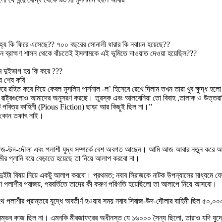
িহ্য কি ফিরে এসেছে?? ৭০০ বছরের সোনালী ধারার কি নবায়ন হয়েছে??
েখানে ব্রাহ্মণ শাসন থেকে বাঁচতেই ইসলামকে এই ভূমিতে দাওয়াত দেওয়া হয়েছিল???
মে দুইভাগ হয় কি করে ???
য়ে শেষ করি
করে দিয়ে কেবল মুসলিম পার্সনাল -ল’ হিসেবে রেখে দিলাম তখন তারা খুব ক্ষুদ্ধ হলো। 
িম রাষ্ট্রগুলোও আমাদের অনুসরণ করছে। তুরস্ক এবং আলবেনিয়া তো বিবাহ ,তালাক ও উত্ত
ি পবিত্র কাহিনী (Pious Fiction) ছাড়া আর কিছুই ছিল না।”
ঝে কোন তফাৎ নাই।
 সিরাজ-উদ-দৌলা এবং পলাশী যুদ্ধ সম্পর্কে বেশ অবগত আছেন। আমি আজ আবার নতুন কর
ামীর গ্লানি বয়ে বেড়াতে হয়েছে তা নিয়ে আলাপ করবো না।
দুইটা বিষয় নিয়ে একটু আলাপ করবো। প্রথমত; নবাব সিরাজকে নাটক উপন্যাসের মাধ্যমে যেভ
রণে পলাশীর পরাজয়, পরবর্তিতে তাদের কী করুণ পরিণতি হয়েছিলো তা আলাপে নিয়ে আসবো।
াথে পলাশীর প্রান্তরে যুদ্ধে অবতীর্ণ হওয়ার সময় নবাব সিরাজ-উদ-দৌলার বাহিনী ছিল ৫০,০
অসম্ভব কাজ ছিল না। এমনকি মীরজাফরের অধীনস্ত যে ১৬০০০ সৈন্য ছিলো, তারাও যদি যুদ্