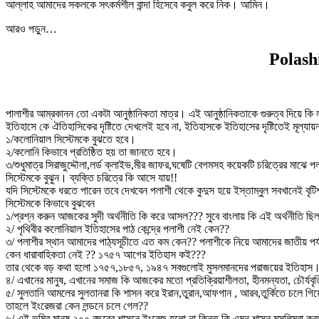
আল্লাহ আমাদের সকলকে সৎকর্মশীল বান্দা হিসেবে কবুল করে নিক। আমিন।
আরও পড়ুন…
Polashi
পালাশীর আম্রকানন তো একটা আনুষ্ঠানিকতা মাত্র। এই আনুষ্ঠানিকতাকে গুরুত্ব দিয়ে কি লাভ
ইতিহাসে কে ঐতিহাসিকের দৃষ্টিতে দেখলেই হবে না, ইতিহাসকে ইতিহাসের দৃষ্টিতেই মূল্য
১/কলোনিয়াল সিস্টেমকে বুঝতে হবে।
২/কলোনি কিভাবে প্রতিষ্ঠিত হয় তা জানতে হবে।
৩/শুধুমাত্র সিরাজুদ্দৌলা,লর্ড ক্লাইভ,মীর জাফর,ঘষেটি বেগমসহ কয়েকটি চরিত্রের মাঝে
সিস্টেমকে বুঝুন। ব্যক্তি চরিত্রে কি আসে যায়!!
যদি সিস্টেমকে ধরতে পারেন তবে দেখবেন পলাশী থেকে কুদুস হয়ে ইস্তাম্বুল সবখানেই বৃটি
সিস্টেমকে কিভাবে বুঝবেন
১/প্রশ্ন করুন আজকের সুদী অর্থনীতি কি করে আসল??? সুবে বাংলায় কি এই অর্থনীতি ছি
২/ পৃথিবীর কলোনিয়াল ইতিহাসের পাঠ কেন্দ্রে পলাশী নেই কেন??
৩/ পলাশীর স্থান আমাদের পাঠ্যসূচীতে এত কম কেন?? পলাশীকে নিয়ে আমাদের জাতীয় পর্
কেন ধারাবাহিকতা নেই ?? ১৭৫৭ আগের ইতিহাস কই???
তার থেকে বড় কথা হলো ১৭৫৭,১৮৫৭, ১৯৪৭ সবগুলোই মুসলমানদের পরাজয়ের ইতিহাস
৪/ এখানের মানুষ, এখানের সমাজ কি আজকের মতো প্রতিক্রিয়াশীলতা, হীনমন্যতা, চৌর্যবৃত্
৫/ সুলতানি আমলের সুলতানরা কি শাসন করে ইরান,তুরান,আফগান , আরব,তুর্কিতে চলে গি
তাহলে ইংরেজরা কেন লন্ডনে চলে গেল??
৬/ এই ভূমির মানুষ ২০০ বছরের শাসনে ইংরেজ হলো না কিন্তু কি এমন শাসন মুসলিমরা কর