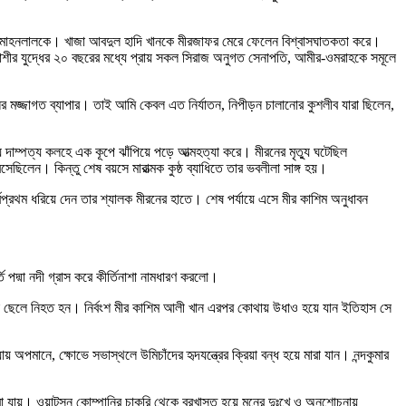
্ত মোহনলালকে। খাজা আবদুল হাদি খানকে মীরজাফর মেরে ফেলেন বিশ্বাসঘাতকতা করে।
 পলাশীর যুদ্ধের ২০ বছরের মধ্যে প্রায় সকল সিরাজ অনুগত সেনাপতি, আমীর-ওমরাহকে সমূলে
লির মজ্জাগত ব্যাপার। তাই আমি কেবল এত নির্যাতন, নিপীড়ন চালানোর কুশলীব যারা ছিলেন,
য় দাম্পত্য কলহে এক কূপে ঝাঁপিয়ে পড়ে আত্মহত্যা করে। মীরনের মৃত্যু ঘটেছিল
েছিলেন। কিন্তু শেষ বয়সে মারাত্মক কুষ্ঠ ব্যাধিতে তার ভবলীলা সাঙ্গ হয়।
বপ্রথম ধরিয়ে দেন তার শ্যালক মীরনের হাতে। শেষ পর্যায়ে এসে মীর কাশিম অনুধাবন
 পদ্মা নদী গ্রাস করে কীর্তিনাশা নামধারণ করলো।
দুই ছেলে নিহত হন। নির্বংশ মীর কাশিম আলী খান এরপর কোথায় উধাও হয়ে যান ইতিহাস সে
অপমানে, ক্ষোভে সভাস্থলে উমিচাঁদের হৃদযন্ত্রের ক্রিয়া বন্ধ হয়ে মারা যান। নন্দকুমার
তে মারা যায়। ওয়াটসন কোম্পানির চাকরি থেকে বরখাস্ত হয়ে মনের দুঃখে ও অনুশোচনায়