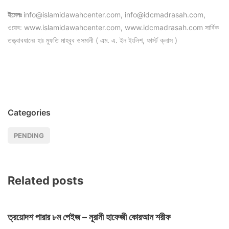
ইমেলঃ
info@islamidawahcenter.com, info@idcmadrasah.com,
ওয়েব: www.islamidawahcenter.com, www.idcmadrasah.com সার্বিক
তত্ত্বাবধানেঃ হাঃ মুফতি মাহবুব ওসমানী ( এম. এ. ইন ইংলিশ, ফার্স্ট ক্লাস )
Categories
PENDING
Related posts
ত্রয়োদশ পারার ৮ম পেইজ – নূরানী হাফেজী কোরআন শরীফ