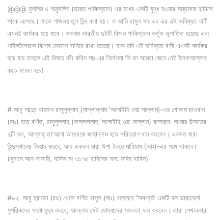
@@@ মুসলিম ও অমুসলিম (ভারত পাকিস্তান) এর মধ্যে একটি যুদ্ধ হওয়ার সম্ভাবনা হাদিসে
পাকে এসেছে। যাকে গাজওয়াতুল হিন্দ বলা হয়। না জানি রাসুল সাঃ এর এর এই ভবিষ্যত বানী
এখনই কার্যকর হয়ে যাবে। শুনলাম ভারতীয় দুইটি বিমান পাকিস্তান কর্তৃক ভূপাতিত হয়েছে এবং
পাইলটদেরকে বিশেষ মেহমান বানিয়ে রাখা হয়েছে। যাক যদি এই ভবিষ্যত বানী এখনই কার্যকর
হয়ে যায় তাহলে এই বিষয়ে নবী করিম সাঃ এর নির্দেশনা কি তা আমরা জেনে নেই ইনশাআল্লাহ
বহুত ফায়দা হবে!
# আবু আব্দুর রাহমান রাসুলুল্লাহ (সাল্লাল্লাহু ‘আলাইহি ওয়া সাল্লাম)-এর গোলাম ছাওবান
(রাঃ) হতে বর্ণিত, রাসুলুল্লাহ (সাল্লাল্লাহু ‘আলাইহি ওয়া সাল্লাম) বলেছেন: আমার উম্মতের
দুটি দল, আল্লাহ্ তা‘আলা তাদেরকে জাহান্নাম হতে পরিত্রাণ দান করবেন। একদল যারা
হিন্দুস্থানের জিহাদ করবে, আর একদল যারা ঈশা ইবনে মারিয়াম (আঃ)-এর সঙ্গে থাকবে।
(সুনানে আন-নাসায়ী, হাদিস নং ৩১৭৫ হাদিসের মান: সহিহ হাদিস)
#০২ আবু হুরায়রা (রাঃ) থেকে বর্ণিত রাসুল (সাঃ) বলেছেন “অবশ্যই একটি দল ভারতবর্ষে
মুশরিকদের সাথে যুদ্ধ করবে, আল্লাহ সেই যোদ্ধাদের সফলতা দান করবেন। তারা সেখানকার