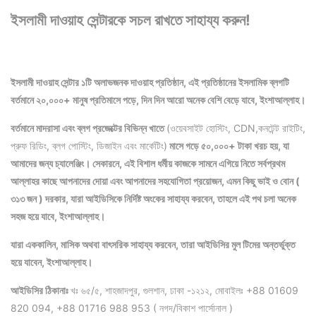
ইসলামী দাওয়াহ সেন্টারকে সচল রাখতে সাহায্য করুন!
ইসলামী দাওয়াহ সেন্টার ১টি অলাভজনক দাওয়াহ প্রতিষ্ঠান, এই প্রতিষ্ঠানের ইসলামিক ব্লগটি
বর্তমানে ২০,০০০+ মানুষ প্রতিমাসে পড়ে, দিন দিন আরো অনেক বেশি বেড়ে যাবে, ইংশাআল্লাহ।
বর্তমানে মাদরাসা এবং ব্লগ প্রজেক্টের বিভিন্ন খাতে
(ওয়েবসাইট হোস্টিং, CDN,কনটেন্ট রাইটিং,
প্রুফ রিডিং, ব্লগ পোস্টিং, ডিজাইন এবং মার্কেটিং)
মাসে গড়ে ৫০,০০০+ টাকা খরচ হয়, যা
আমাদের জন্য চ্যালেঞ্জিং। সেকারনে, এই বিশাল ধর্মীয় কাজকে সামনে এগিয়ে নিতে সর্বপ্রথম
আল্লাহর কাছে আপনাদের দোয়া এবং আপনাদের সহযোগিতা প্রয়োজন, এমন কিছু ভাই ও বোন (
৩১৩ জন ) দরকার, যারা আইডিসিকে নির্দিষ্ট অংকের সাহায্য করবেন, তাহলে এই পথ চলা অনেক
সহজ হয়ে যাবে, ইংশাআল্লাহ।
যারা এককালিন, মাসিক অথবা বাৎসরিক সাহায্য করবেন, তারা আইডিসির মুল টিমের অন্তর্ভুক্ত
হয়ে যাবেন, ইংশাআল্লাহ।
আইডিসির ঠিকানাঃ
খঃ ৬৫/৫, শাহজাদপুর, গুলশান, ঢাকা -১২১২, মোবাইলঃ +88 01609
820 094, +88 01716 988 953 ( নগদ/বিকাশ পার্সোনাল )