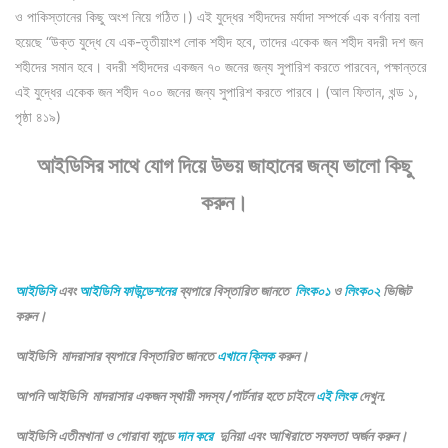
ও পাকিস্তানের কিছু অংশ নিয়ে গঠিত।) এই যুদ্ধের শহীদদের মর্যাদা সম্পর্কে এক বর্ণনায় বলা
হয়েছে “উক্ত যুদ্ধে যে এক-তৃতীয়াংশ লোক শহীদ হবে, তাদের একেক জন শহীদ বদরী দশ জন
শহীদের সমান হবে। বদরী শহীদদের একজন ৭০ জনের জন্য সুপারিশ করতে পারবেন, পক্ষান্তরে
এই যুদ্ধের একেক জন শহীদ ৭০০ জনের জন্য সুপারিশ করতে পারবে। (আল ফিতান, খন্ড ১,
পৃষ্ঠা ৪১৯)
আইডিসির সাথে যোগ দিয়ে উভয় জাহানের জন্য ভালো কিছু
করুন।
আইডিসি
এবং
আইডিসি ফাউন্ডেশনের
ব্যপারে বিস্তারিত জানতে
লিংক০১
ও
লিংক০২
ভিজিট
করুন।
আইডিসি মাদরাসার ব্যপারে বিস্তারিত জানতে
এখানে ক্লিক
করুন।
আপনি আইডিসি মাদরাসার একজন স্থায়ী সদস্য /পার্টনার হতে চাইলে
এই লিংক
দেখুন.
আইডিসি এতীমখানা ও গোরাবা ফান্ডে
দান করে
দুনিয়া এবং আখিরাতে সফলতা অর্জন করুন।