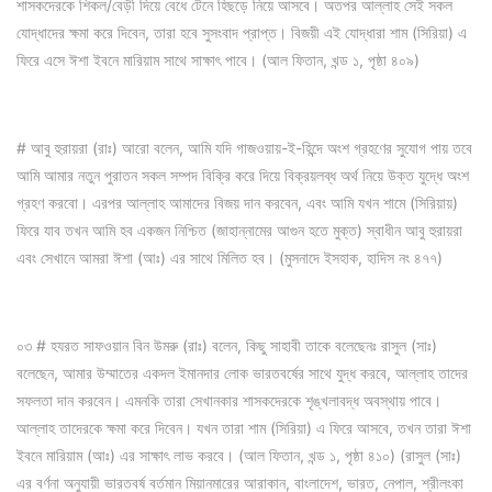
শাসকদেরকে শিকল/বেড়ী দিয়ে বেধে টেনে হিছড়ে নিয়ে আসবে। অতপর আল্লাহ সেই সকল
যোদ্ধাদের ক্ষমা করে দিবেন, তারা হবে সুসংবাদ প্রাপ্ত। বিজয়ী এই যোদ্ধারা শাম (সিরিয়া) এ
ফিরে এসে ঈশা ইবনে মারিয়াম সাথে সাক্ষাৎ পাবে। (আল ফিতান, খন্ড ১, পৃষ্ঠা ৪০৯)
# আবু হুরায়রা (রাঃ) আরো বলেন, আমি যদি গাজওয়ায়-ই-হিন্দে অংশ গ্রহণের সুযোগ পায় তবে
আমি আমার নতুন পুরাতন সকল সম্পদ বিক্রি করে দিয়ে বিক্রয়লব্ধ অর্থ নিয়ে উক্ত যুদ্ধে অংশ
গ্রহণ করবো। এরপর আল্লাহ আমাদের বিজয় দান করবেন, এবং আমি যখন শামে (সিরিয়ায়)
ফিরে যাব তখন আমি হব একজন নিশ্চিত (জাহান্নামের আগুন হতে মুক্ত) স্বাধীন আবু হুরায়রা
এবং সেখানে আমরা ঈশা (আঃ) এর সাথে মিলিত হব। (মুসনাদে ইসহাক, হাদিস নং ৪৭৭)
০৩ # হযরত সাফওয়ান বিন উমরু (রাঃ) বলেন, কিছু সাহাবী তাকে বলেছেনঃ রাসুল (সাঃ)
বলেছেন, আমার উম্মাতের একদল ইমানদার লোক ভারতবর্ষের সাথে যুদ্ধ করবে, আল্লাহ তাদের
সফলতা দান করবেন। এমনকি তারা সেখানকার শাসকদেরকে শৃঙ্খলাবদ্ধ অবস্থায় পাবে।
আল্লাহ তাদেরকে ক্ষমা করে দিবেন। যখন তারা শাম (সিরিয়া) এ ফিরে আসবে, তখন তারা ঈশা
ইবনে মারিয়াম (আঃ) এর সাক্ষাৎ লাভ করবে। (আল ফিতান, খন্ড ১, পৃষ্ঠা ৪১০) (রাসুল (সাঃ)
এর বর্ণনা অনুযায়ী ভারতবর্ষ বর্তমান মিয়ানমারের আরাকান, বাংলাদেশ, ভারত, নেপাল, শ্রীলংকা