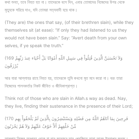
কথা শুনত, তবে নিহত হত না। তাদেরকে বলে দিন, এবার তোমাদের নিজেদের উপর থেকে
মৃত্যুকে সরিয়ে দাও, যদি তোমরা সত্যবাদী হয়ে থাক।
(They are) the ones that say, (of their brethren slain), while they
themselves sit (at ease): “If only they had listened to us they
would not have been slain.” Say: “Avert death from your own
selves, if ye speak the truth.”
(169 وَلاَ تَحْسَبَنَّ الَّذِينَ قُتِلُواْ فِي سَبِيلِ اللّهِ أَمْوَاتًا بَلْ أَحْيَاء عِندَ رَبِّهِمْ
يُرْزَقُونَ
আর যারা আল্লাহর রাহে নিহত হয়, তাদেরকে তুমি কখনো মৃত মনে করো না। বরং তারা
নিজেদের পালনকর্তার নিকট জীবিত ও জীবিকাপ্রাপ্ত।
Think not of those who are slain in Allah.s way as dead. Nay,
they live, finding their sustenance in the presence of their Lord;
(170 فَرِحِينَ بِمَا آتَاهُمُ اللّهُ مِن فَضْلِهِ وَيَسْتَبْشِرُونَ بِالَّذِينَ لَمْ يَلْحَقُواْ بِهِم
مِّنْ خَلْفِهِمْ أَلاَّ خَوْفٌ عَلَيْهِمْ وَلاَ هُمْ يَحْزَنُونَ
আল্লাহ নিজের অনুগ্রহ থেকে যা দান করেছেন তার প্রেক্ষিতে তারা আনন্দ উদযাপন করছে।