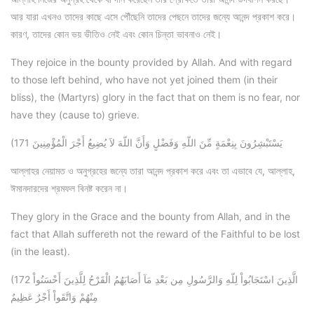
আর যারা এখনও তাদের কাছে এসে পৌঁছেনি তাদের পেছনে তাদের জন্যে আনন্দ প্রকাশ করে।
কারণ, তাদের কোন ভয় ভীতিও নেই এবং কোন চিন্তা ভাবনাও নেই।
They rejoice in the bounty provided by Allah. And with regard
to those left behind, who have not yet joined them (in their
bliss), the (Martyrs) glory in the fact that on them is no fear, nor
have they (cause to) grieve.
(171 يَسْتَبْشِرُونَ بِنِعْمَةٍ مِّنَ اللّهِ وَفَضْلٍ وَأَنَّ اللّهَ لاَ يُضِيعُ أَجْرَ الْمُؤْمِنِينَ
আল্লাহর নেয়ামত ও অনুগ্রহের জন্যে তারা আনন্দ প্রকাশ করে এবং তা এভাবে যে, আল্লাহ,
ঈমানদারদের শ্রমফল বিনষ্ট করেন না।
They glory in the Grace and the bounty from Allah, and in the
fact that Allah suffereth not the reward of the Faithful to be lost
(in the least).
(172 الَّذِينَ اسْتَجَابُواْ لِلّهِ وَالرَّسُولِ مِن بَعْدِ مَآ أَصَابَهُمُ الْقَرْحُ لِلَّذِينَ أَحْسَنُواْ
مِنْهُمْ وَاتَّقَواْ أَجْرٌ عَظِيمٌ