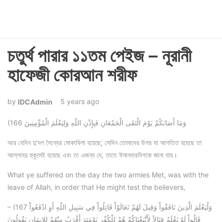
চতুর্থ পারার ১১তম পেইজ – নূরানী
হাফেজী কোরআন শরীফ
5 years ago
IDCAdmin
(166 وَمَا أَصَابَكُمْ يَوْمَ الْتَقَى الْجَمْعَانِ فَبِإِذْنِ اللّهِ وَلِيَعْلَمَ الْمُؤْمِنِينَ
আর যেদিন দু’দল সৈন্যের মোকাবিলা হয়েছে; সেদিন তোমাদের উপর যা আপতিত হয়েছে তা
আল্লাহর হুকুমেই হয়েছে এবং তা এজন্য যে, তাতে ঈমানদারদিগকে জানা যায়।
What ye suffered on the day the two armies Met, was with the
leave of Allah, in order that He might test the believers,
– (167 وَلْيَعْلَمَ الَّذِينَ نَافَقُواْ وَقِيلَ لَهُمْ تَعَالَوْاْ قَاتِلُواْ فِي سَبِيلِ اللّهِ أَوِ ادْفَعُواْ
قَالُواْ لَوْ نَعْلَمُ قِتَالاً لاَّتَّبَعْنَاكُمْ هُمْ لِلْكُفْرِ يَوْمَئِذٍ أَقْرَبُ مِنْهُمْ لِلإِيمَانِ يَقُولُونَ