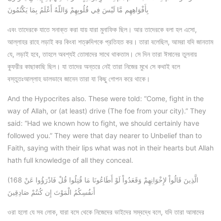
بِأَفْوَاهِهِم مَّا لَيْسَ فِي قُلُوبِهِمْ وَاللّهُ أَعْلَمُ بِمَا يَكْتُمُونَ
এবং তাদেরকে যাতে সনাক্ত করা যায় যারা মুনাফিক ছিল। আর তাদেরকে বলা হল এসো,
আল্লাহর রাহে লড়াই কর কিংবা শত্রুদিগকে প্রতিহত কর। তারা বলেছিল, আমরা যদি জানতাম
যে, লড়াই হবে, তাহলে অবশ্যই তোমাদের সাথে থাকতাম। সে দিন তারা ঈমানের তুলনায়
কুফরীর কাছাকাছি ছিল। যা তাদের অন্তরে নেই তারা নিজের মুখে সে কথাই বলে
বস্তুতঃআল্লাহ ভালভাবে জানেন তারা যা কিছু গোপন করে থাকে।
And the Hypocrites also. These were told: “Come, fight in the
way of Allah, or (at least) drive (The foe from your city).” They
said: “Had we known how to fight, we should certainly have
followed you.” They were that day nearer to Unbelief than to
Faith, saying with their lips what was not in their hearts but Allah
hath full knowledge of all they conceal.
(168 الَّذِينَ قَالُواْ لإِخْوَانِهِمْ وَقَعَدُواْ لَوْ أَطَاعُونَا مَا قُتِلُوا قُلْ فَادْرَؤُوا عَنْ
أَنفُسِكُمُ الْمَوْتَ إِن كُنتُمْ صَادِقِينَ
ওরা হলো যে সব লোক, যারা বসে থেকে নিজেদের ভাইদের সম্বদ্ধে বলে, যদি তারা আমাদের