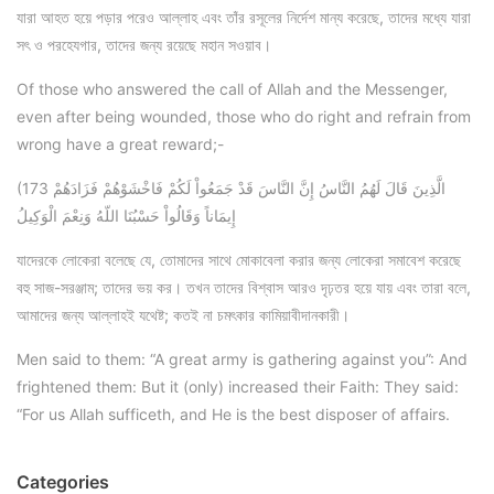
যারা আহত হয়ে পড়ার পরেও আল্লাহ এবং তাঁর রসূলের নির্দেশ মান্য করেছে, তাদের মধ্যে যারা
সৎ ও পরহেযগার, তাদের জন্য রয়েছে মহান সওয়াব।
Of those who answered the call of Allah and the Messenger,
even after being wounded, those who do right and refrain from
wrong have a great reward;-
(173 الَّذِينَ قَالَ لَهُمُ النَّاسُ إِنَّ النَّاسَ قَدْ جَمَعُواْ لَكُمْ فَاخْشَوْهُمْ فَزَادَهُمْ
إِيمَاناً وَقَالُواْ حَسْبُنَا اللّهُ وَنِعْمَ الْوَكِيلُ
যাদেরকে লোকেরা বলেছে যে, তোমাদের সাথে মোকাবেলা করার জন্য লোকেরা সমাবেশ করেছে
বহু সাজ-সরঞ্জাম; তাদের ভয় কর। তখন তাদের বিশ্বাস আরও দৃঢ়তর হয়ে যায় এবং তারা বলে,
আমাদের জন্য আল্লাহই যথেষ্ট; কতই না চমৎকার কামিয়াবীদানকারী।
Men said to them: “A great army is gathering against you”: And
frightened them: But it (only) increased their Faith: They said:
“For us Allah sufficeth, and He is the best disposer of affairs.
Categories