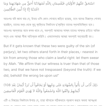
اسْتَحَقَّ عَلَيْهِمُ الأَوْلَيَانِ فَيُقْسِمَانِ بِاللّهِ لَشَهَادَتُنَا أَحَقُّ مِن شَهَادَتِهِمَا وَمَا
اعْتَدَيْنَا إِنَّا إِذًا لَّمِنَ الظَّالِمِينَ
অতঃপর যদি জানা যায় যে, উভয় ওসি কোন গোনাহে জড়িত রয়েছে, তবে যাদের বিরুদ্ধে গোনাহ
হয়েছিল, তাদের মধ্য থেকে মৃতু ব্যক্তির নিকটতম দু’ব্যক্তি তাদের স্থলাভিষিক্ত হবে।
অতঃপর আল্লাহর নামে কসম খাবে যে, অবশ্যই আমাদের সাক্ষ্য তাদের সাক্ষ্যর চাইতে অধিক
সত্য এবং আমরা সীমা অতিক্রম করিনি। এমতাবস্থায় আমরা অবশ্যই অত্যাচারী হব।
But if it gets known that these two were guilty of the sin (of
perjury), let two others stand forth in their places,- nearest in
kin from among those who claim a lawful right: let them swear
by Allah. “We affirm that our witness is truer than that of those
two, and that we have not trespassed (beyond the truth): if we
did, behold! the wrong be upon us!”
(108 ذَلِكَ أَدْنَى أَن يَأْتُواْ بِالشَّهَادَةِ عَلَى وَجْهِهَا أَوْ يَخَافُواْ أَن تُرَدَّ أَيْمَانٌ بَعْدَ
أَيْمَانِهِمْ وَاتَّقُوا اللّهَ وَاسْمَعُواْ وَاللّهُ لاَ يَهْدِي الْقَوْمَ الْفَاسِقِينَ
এটি এ বিষয়ের নিকটতম উপায় যে, তারা ঘটনাকে সঠিকভাবে প্রকাশ করবে অথবা আশঙ্কা