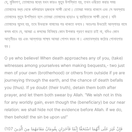
হে, মুমিনগণ, তোমাদের মধ্যে যখন কারও মৃত্যু উপস্থিত হয়, তখন ওছিয়ত করার সময়
তোমাদের মধ্য থেকে ধর্মপরায়ন দুজনকে সাক্ষী রেখো। তোমরা সফরে থাকলে এবং সে অবস্থায়
তোমাদের মৃত্যু উপস্থিত হলে তোমরা তোমাদের ছাড়াও দু ব্যক্তিকে সাক্ষী রেখো। যদি
তোমাদের সন্দেহ হয়, তবে উভয়কে নামাযের পর থাকতে বলবে। অতঃপর উভয়েই আল্লাহর নামে
কসম খাবে যে, আমরা এ কসমের বিনিময়ে কোন উপকার গ্রহণ করতে চাই না, যদিও কোন
আত্নীয়ও হয় এবং আল্লাহর সাক্ষ্য আমরা গোপন করব না। এমতাবস্থায় কঠোর গোনাহগার
হব।
O ye who believe! When death approaches any of you, (take)
witnesses among yourselves when making bequests,- two just
men of your own (brotherhood) or others from outside if ye are
journeying through the earth, and the chance of death befalls
you (thus). If ye doubt (their truth), detain them both after
prayer, and let them both swear by Allah. “We wish not in this
for any worldly gain, even though the (beneficiary) be our near
relation: we shall hide not the evidence before Allah. if we do,
then behold! the sin be upon us!”
(107 فَإِنْ عُثِرَ عَلَى أَنَّهُمَا اسْتَحَقَّا إِثْمًا فَآخَرَانِ يِقُومَانُ مَقَامَهُمَا مِنَ الَّذِينَ