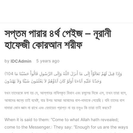
সপ্তম পারার ৪র্থ পেইজ – নূরানী
হাফেজী কোরআন শরীফ
5 years ago
IDCAdmin
(104 وَإِذَا قِيلَ لَهُمْ تَعَالَوْاْ إِلَى مَا أَنزَلَ اللّهُ وَإِلَى الرَّسُولِ قَالُواْ حَسْبُنَا مَا
وَجَدْنَا عَلَيْهِ آبَاءنَا أَوَلَوْ كَانَ آبَاؤُهُمْ لاَ يَعْلَمُونَ شَيْئًا وَلاَ يَهْتَدُونَ
যখন তাদেরকে বলা হয় যে, আল্লাহর নাযিলকৃত বিধান এবং রসূলের দিকে এস, তখন তারা বলে,
আমাদের জন্যে তাই যথেষ্ট, যার উপর আমরা আমাদের বাপ-দাদাকে পেয়েছি। যদি তাদের বাপ
দাদারা কোন জ্ঞান না রাখে এবং হেদায়েত প্রাপ্ত না হয় তবুও কি তারা তাই করবে?
When it is said to them: “Come to what Allah hath revealed;
come to the Messenger.: They say: “Enough for us are the ways