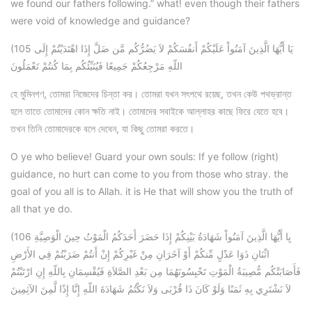
we found our fathers following.” what! even though their fathers
were void of knowledge and guidance?
(105 يَا أَيُّهَا الَّذِينَ آمَنُواْ عَلَيْكُمْ أَنفُسَكُمْ لاَ يَضُرُّكُم مَّن ضَلَّ إِذَا اهْتَدَيْتُمْ إِلَى
اللّهِ مَرْجِعُكُمْ جَمِيعًا فَيُنَبِّئُكُم بِمَا كُنتُمْ تَعْمَلُونَ
হে মুমিনগণ, তোমরা নিজেদের চিন্তা কর। তোমরা যখন সৎপথে রয়েছ, তখন কেউ পথভ্রান্ত
হলে তাতে তোমাদের কোন ক্ষতি নাই। তোমাদের সবাইকে আল্লাহর কাছে ফিরে যেতে হবে।
তখন তিনি তোমাদেরকে বলে দেবেন, যা কিছু তোমরা করতে।
O ye who believe! Guard your own souls: If ye follow (right)
guidance, no hurt can come to you from those who stray. the
goal of you all is to Allah. it is He that will show you the truth of
all that ye do.
(106 يِا أَيُّهَا الَّذِينَ آمَنُواْ شَهَادَةُ بَيْنِكُمْ إِذَا حَضَرَ أَحَدَكُمُ الْمَوْتُ حِينَ الْوَصِيَّةِ
اثْنَانِ ذَوَا عَدْلٍ مِّنكُمْ أَوْ آخَرَانِ مِنْ غَيْرِكُمْ إِنْ أَنتُمْ ضَرَبْتُمْ فِي الأَرْضِ
فَأَصَابَتْكُم مُّصِيبَةُ الْمَوْتِ تَحْبِسُونَهُمَا مِن بَعْدِ الصَّلاَةِ فَيُقْسِمَانِ بِاللّهِ إِنِ ارْتَبْتُمْ
لاَ نَشْتَرِي بِهِ ثَمَنًا وَلَوْ كَانَ ذَا قُرْبَى وَلاَ نَكْتُمُ شَهَادَةَ اللّهِ إِنَّا إِذًا لَّمِنَ الآثِمِينَ