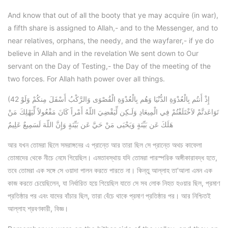
And know that out of all the booty that ye may acquire (in war),
a fifth share is assigned to Allah,- and to the Messenger, and to
near relatives, orphans, the needy, and the wayfarer,- if ye do
believe in Allah and in the revelation We sent down to Our
servant on the Day of Testing,- the Day of the meeting of the
two forces. For Allah hath power over all things.
(42 إِذْ أَنتُم بِالْعُدْوَةِ الدُّنْيَا وَهُم بِالْعُدْوَةِ الْقُصْوَى وَالرَّكْبُ أَسْفَلَ مِنكُمْ وَلَوْ
تَوَاعَدتَّمْ لاَخْتَلَفْتُمْ فِي الْمِيعَادِ وَلَـكِن لِّيَقْضِيَ اللّهُ أَمْراً كَانَ مَفْعُولاً لِّيَهْلِكَ مَنْ
هَلَكَ عَن بَيِّنَةٍ وَيَحْيَى مَنْ حَيَّ عَن بَيِّنَةٍ وَإِنَّ اللّهَ لَسَمِيعٌ عَلِيمٌ
আর যখন তোমরা ছিলে সমরাঙ্গনের এ প্রান্তে আর তারা ছিল সে প্রান্তে অথচ কাফেলা
তোমাদের থেকে নীচে নেমে গিয়েছিল। এমতাবস্থায় যদি তোমরা পারস্পরিক অঙ্গীকারাবদ্ধ হতে,
তবে তোমরা এক সঙ্গে সে ওয়াদা পালন করতে পারতে না। কিন্তু আল্লাহ তা’আলা এমন এক
কাজ করতে চেয়েছিলেন, যা নির্ধারিত হয়ে গিয়েছিল যাতে সে সব লোক নিহত হওয়ার ছিল, প্রমাণ
প্রতিষ্ঠার পর এবং যাদের বাঁচার ছিল, তারা বেঁচে থাকে প্রমাণ প্রতিষ্ঠার পর। আর নিশ্চিতই
আল্লাহ শ্রবণকারী, বিজ্ঞ।