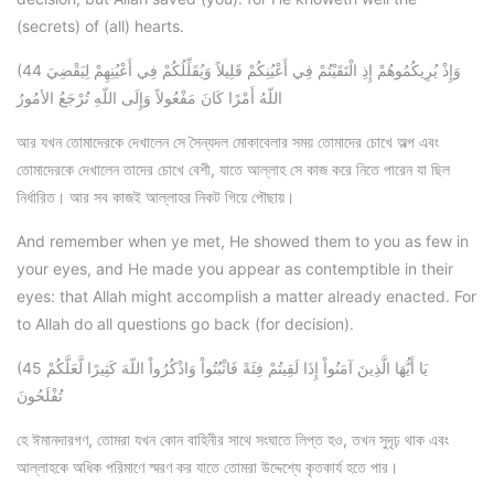
(secrets) of (all) hearts.
(44 وَإِذْ يُرِيكُمُوهُمْ إِذِ الْتَقَيْتُمْ فِي أَعْيُنِكُمْ قَلِيلاً وَيُقَلِّلُكُمْ فِي أَعْيُنِهِمْ لِيَقْضِيَ
اللّهُ أَمْرًا كَانَ مَفْعُولاً وَإِلَى اللّهِ تُرْجَعُ الأمُورُ
আর যখন তোমাদেরকে দেখালেন সে সৈন্যদল মোকাবেলার সময় তোমাদের চোখে অল্প এবং
তোমাদেরকে দেখালেন তাদের চোখে বেশী, যাতে আল্লাহ সে কাজ করে নিতে পারেন যা ছিল
নির্ধারিত। আর সব কাজই আল্লাহর নিকট গিয়ে পৌছায়।
And remember when ye met, He showed them to you as few in
your eyes, and He made you appear as contemptible in their
eyes: that Allah might accomplish a matter already enacted. For
to Allah do all questions go back (for decision).
(45 يَا أَيُّهَا الَّذِينَ آمَنُواْ إِذَا لَقِيتُمْ فِئَةً فَاثْبُتُواْ وَاذْكُرُواْ اللّهَ كَثِيرًا لَّعَلَّكُمْ
تُفْلَحُونَ
হে ঈমানদারগণ, তোমরা যখন কোন বাহিনীর সাথে সংঘাতে লিপ্ত হও, তখন সুদৃঢ় থাক এবং
আল্লাহকে অধিক পরিমাণে স্মরণ কর যাতে তোমরা উদ্দেশ্যে কৃতকার্য হতে পার।