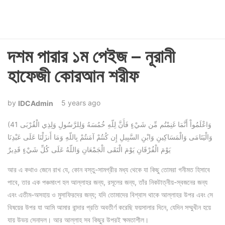
দশম পারার ১ম পেইজ – নূরানী
হাফেজী কোরআন শরীফ
5 years ago
IDCAdmin
(41 وَاعْلَمُواْ أَنَّمَا غَنِمْتُم مِّن شَيْءٍ فَأَنَّ لِلّهِ خُمُسَهُ وَلِلرَّسُولِ وَلِذِي الْقُرْبَى
وَالْيَتَامَى وَالْمَسَاكِينِ وَابْنِ السَّبِيلِ إِن كُنتُمْ آمَنتُمْ بِاللّهِ وَمَا أَنزَلْنَا عَلَى عَبْدِنَا
يَوْمَ الْفُرْقَانِ يَوْمَ الْتَقَى الْجَمْعَانِ وَاللّهُ عَلَى كُلِّ شَيْءٍ قَدِيرٌ
আর এ কথাও জেনে রাখ যে, কোন বস্তু-সামগ্রীর মধ্য থেকে যা কিছু তোমরা গনীমত হিসাবে
পাবে, তার এক পঞ্চমাংশ হল আল্লাহর জন্য, রসূলের জন্য, তাঁর নিকটাত্নীয়-স্বজনের জন্য
এবং এতীম-অসহায় ও মুসাফিরদের জন্য; যদি তোমাদের বিশ্বাস থাকে আল্লাহর উপর এবং সে
বিষয়ের উপর যা আমি আমার বান্দার প্রতি অবতীর্ণ করেছি ফয়সালার দিনে, যেদিন সম্মুখীন হয়ে
যায় উভয় সেনাদল। আর আল্লাহ সব কিছুর উপরই ক্ষমতাশীল।