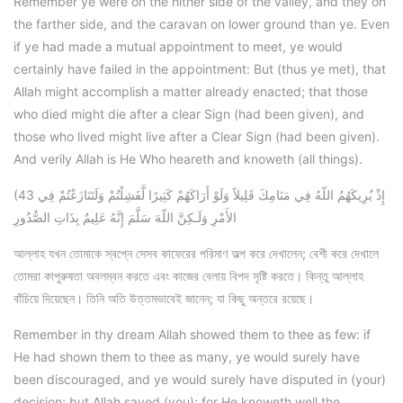
Remember ye were on the hither side of the valley, and they on
the farther side, and the caravan on lower ground than ye. Even
if ye had made a mutual appointment to meet, ye would
certainly have failed in the appointment: But (thus ye met), that
Allah might accomplish a matter already enacted; that those
who died might die after a clear Sign (had been given), and
those who lived might live after a Clear Sign (had been given).
And verily Allah is He Who heareth and knoweth (all things).
(43 إِذْ يُرِيكَهُمُ اللّهُ فِي مَنَامِكَ قَلِيلاً وَلَوْ أَرَاكَهُمْ كَثِيرًا لَّفَشِلْتُمْ وَلَتَنَازَعْتُمْ فِي
الأَمْرِ وَلَـكِنَّ اللّهَ سَلَّمَ إِنَّهُ عَلِيمٌ بِذَاتِ الصُّدُورِ
আল্লাহ যখন তোমাকে স্বপ্নে সেসব কাফেরের পরিমাণ অল্প করে দেখালেন; বেশী করে দেখালে
তোমরা কাপুরুষতা অবলম্বন করতে এবং কাজের বেলায় বিপদ সৃষ্টি করতে। কিন্তু আল্লাহ
বাঁচিয়ে দিয়েছেন। তিনি অতি উত্তমভাবেই জানেন; যা কিছু অন্তরে রয়েছে।
Remember in thy dream Allah showed them to thee as few: if
He had shown them to thee as many, ye would surely have
been discouraged, and ye would surely have disputed in (your)
decision; but Allah saved (you): for He knoweth well the