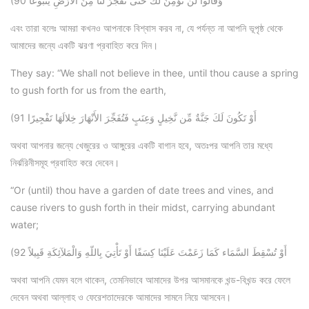
(90 وَقَالُواْ لَن نُّؤْمِنَ لَكَ حَتَّى تَفْجُرَ لَنَا مِنَ الأَرْضِ يَنبُوعًا
এবং তারা বলেঃ আমরা কখনও আপনাকে বিশ্বাস করব না, যে পর্যন্ত না আপনি ভূপৃষ্ঠ থেকে
আমাদের জন্যে একটি ঝরণা প্রবাহিত করে দিন।
They say: “We shall not believe in thee, until thou cause a spring
to gush forth for us from the earth,
(91 أَوْ تَكُونَ لَكَ جَنَّةٌ مِّن نَّخِيلٍ وَعِنَبٍ فَتُفَجِّرَ الأَنْهَارَ خِلالَهَا تَفْجِيرًا
অথবা আপনার জন্যে খেজুরের ও আঙ্গুরের একটি বাগান হবে, অতঃপর আপনি তার মধ্যে
নির্ঝরিনীসমূহ প্রবাহিত করে দেবেন।
“Or (until) thou have a garden of date trees and vines, and
cause rivers to gush forth in their midst, carrying abundant
water;
(92 أَوْ تُسْقِطَ السَّمَاء كَمَا زَعَمْتَ عَلَيْنَا كِسَفًا أَوْ تَأْتِيَ بِاللّهِ وَالْمَلآئِكَةِ قَبِيلاً
অথবা আপনি যেমন বলে থাকেন, তেমনিভাবে আমাদের উপর আসমানকে খন্ড-বিখন্ড করে ফেলে
দেবেন অথবা আল্লাহ ও ফেরেশতাদেরকে আমাদের সামনে নিয়ে আসবেন।