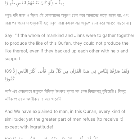
بِمِثْلِهِ وَلَوْ كَانَ بَعْضُهُمْ لِبَعْضٍ ظَهِيرًا
বলুনঃ যদি মানব ও জ্বিন এই কোরআনের অনুরূপ রচনা করে আনয়নের জন্যে জড়ো হয়, এবং
তারা পরস্পরের সাহায্যকারী হয়; তবুও তারা কখনও এর অনুরূপ রচনা করে আনতে পারবে না।
Say: “If the whole of mankind and Jinns were to gather together
to produce the like of this Qur’an, they could not produce the
like thereof, even if they backed up each other with help and
support.
(89 وَلَقَدْ صَرَّفْنَا لِلنَّاسِ فِي هَـذَا الْقُرْآنِ مِن كُلِّ مَثَلٍ فَأَبَى أَكْثَرُ النَّاسِ إِلاَّ
كُفُورًا
আমি এই কোরআনে মানুষকে বিভিন্ন উপকার দ্বারা সব রকম বিষয়বস্তু বুঝিয়েছি। কিন্তু
অধিকাংশ লোক অস্বীকার না করে থাকেনি।
And We have explained to man, in this Qur’an, every kind of
similitude: yet the greater part of men refuse (to receive it)
except with ingratitude!