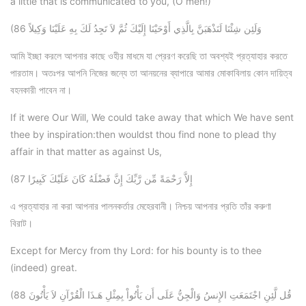
a little that is communicated to you, (O men!)”
(86 وَلَئِن شِئْنَا لَنَذْهَبَنَّ بِالَّذِي أَوْحَيْنَا إِلَيْكَ ثُمَّ لاَ تَجِدُ لَكَ بِهِ عَلَيْنَا وَكِيلاً
আমি ইচ্ছা করলে আপনার কাছে ওহীর মাধমে যা প্রেরণ করেছি তা অবশ্যই প্রত্যাহার করতে
পারতাম। অতঃপর আপনি নিজের জন্যে তা আনয়নের ব্যাপারে আমার মোকাবিলায় কোন দায়িত্ব
বহনকারী পাবেন না।
If it were Our Will, We could take away that which We have sent
thee by inspiration:then wouldst thou find none to plead thy
affair in that matter as against Us,
(87 إِلاَّ رَحْمَةً مِّن رَّبِّكَ إِنَّ فَضْلَهُ كَانَ عَلَيْكَ كَبِيرًا
এ প্রত্যাহার না করা আপনার পালনকর্তার মেহেরবানী। নিশ্চয় আপনার প্রতি তাঁর করুণা
বিরাট।
Except for Mercy from thy Lord: for his bounty is to thee
(indeed) great.
(88 قُل لَّئِنِ اجْتَمَعَتِ الإِنسُ وَالْجِنُّ عَلَى أَن يَأْتُواْ بِمِثْلِ هَـذَا الْقُرْآنِ لاَ يَأْتُونَ