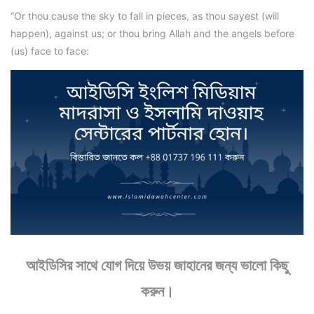
“Or thou cause the sky to fall in pieces, as thou sayest (will
happen), against us; or thou bring Allah and the angels before
(us) face to face:
আইডিসির সাথে যোগ দিয়ে উভয় জাহানের জন্য ভালো কিছু
করুন।