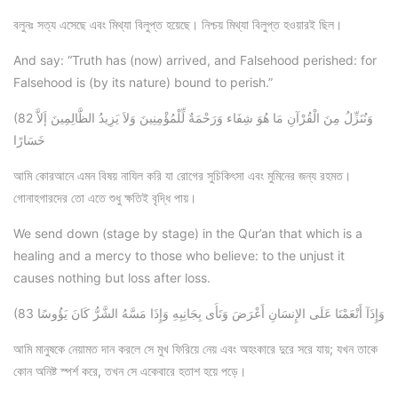
বলুনঃ সত্য এসেছে এবং মিথ্যা বিলুপ্ত হয়েছে। নিশ্চয় মিথ্যা বিলুপ্ত হওয়ারই ছিল।
And say: “Truth has (now) arrived, and Falsehood perished: for
Falsehood is (by its nature) bound to perish.”
(82 وَنُنَزِّلُ مِنَ الْقُرْآنِ مَا هُوَ شِفَاء وَرَحْمَةٌ لِّلْمُؤْمِنِينَ وَلاَ يَزِيدُ الظَّالِمِينَ إَلاَّ
خَسَارًا
আমি কোরআনে এমন বিষয় নাযিল করি যা রোগের সুচিকিৎসা এবং মুমিনের জন্য রহমত।
গোনাহগারদের তো এতে শুধু ক্ষতিই বৃদ্ধি পায়।
We send down (stage by stage) in the Qur’an that which is a
healing and a mercy to those who believe: to the unjust it
causes nothing but loss after loss.
(83 وَإِذَآ أَنْعَمْنَا عَلَى الإِنسَانِ أَعْرَضَ وَنَأَى بِجَانِبِهِ وَإِذَا مَسَّهُ الشَّرُّ كَانَ يَؤُوسًا
আমি মানুষকে নেয়ামত দান করলে সে মুখ ফিরিয়ে নেয় এবং অহংকারে দুরে সরে যায়; যখন তাকে
কোন অনিষ্ট স্পর্শ করে, তখন সে একেবারে হতাশ হয়ে পড়ে।