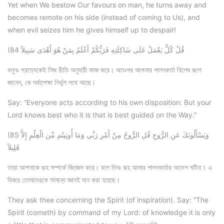
Yet when We bestow Our favours on man, he turns away and
becomes remote on his side (instead of coming to Us), and
when evil seizes him he gives himself up to despair!
(84 قُلْ كُلٌّ يَعْمَلُ عَلَى شَاكِلَتِهِ فَرَبُّكُمْ أَعْلَمُ بِمَنْ هُوَ أَهْدَى سَبِيلاً
বলুনঃ প্রত্যেকেই নিজ রীতি অনুযায়ী কাজ করে। অতঃপর আপনার পালনকর্তা বিশেষ রূপে
জানেন, কে সর্বাপেক্ষা নির্ভূল পথে আছে।
Say: “Everyone acts according to his own disposition: But your
Lord knows best who it is that is best guided on the Way.”
(85 وَيَسْأَلُونَكَ عَنِ الرُّوحِ قُلِ الرُّوحُ مِنْ أَمْرِ رَبِّي وَمَا أُوتِيتُم مِّن الْعِلْمِ إِلاَّ
قَلِيلاً
তারা আপনাকে রূহ সম্পর্কে জিজ্ঞেস করে। বলে দিনঃ রূহ আমার পালনকর্তার আদেশ ঘটিত। এ
বিষয়ে তোমাদেরকে সামান্য জ্ঞানই দান করা হয়েছে।
They ask thee concerning the Spirit (of inspiration). Say: “The
Spirit (cometh) by command of my Lord: of knowledge it is only