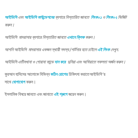
আইডিসি
এবং
আইডিসি ফাউন্ডেশনের
ব্যপারে বিস্তারিত জানতে
লিংক০১
ও
লিংক০২
ভিজিট
করুন।
আইডিসি মাদরাসার ব্যপারে বিস্তারিত জানতে
এখানে ক্লিক
করুন।
আপনি আইডিসি মাদরাসার একজন স্থায়ী সদস্য /পার্টনার হতে চাইলে
এই লিংক
দেখুন.
আইডিসি এতীমখানা ও গোরাবা ফান্ডে
দান করে
দুনিয়া এবং আখিরাতে সফলতা অর্জন করুন।
কুরআন হাদিসের আলোকে বিভিন্ন
কঠিন রোগের
চিকিৎসা করাতে
আইডিসি
‘র
সাথে
যোগাযোগ
করুন।
ইসলামিক বিষয়ে জানতে এবং জানাতে
এই গ্রুপে
জয়েন করুন।