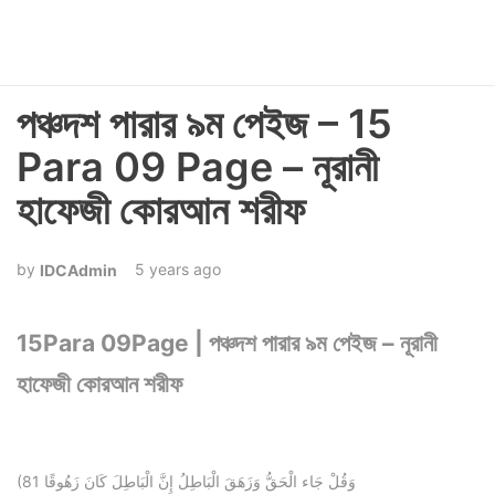
পঞ্চদশ পারার ৯ম পেইজ – 15
Para 09 Page – নূরানী
হাফেজী কোরআন শরীফ
5 years ago
IDCAdmin
15Para 09Page | পঞ্চদশ পারার ৯ম পেইজ – নূরানী
হাফেজী কোরআন শরীফ
(81 وَقُلْ جَاء الْحَقُّ وَزَهَقَ الْبَاطِلُ إِنَّ الْبَاطِلَ كَانَ زَهُوقًا