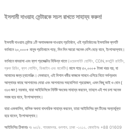
ইসলামী দাওয়াহ সেন্টারকে সচল রাখতে সাহায্য করুন!
ইসলামী দাওয়াহ সেন্টার ১টি অলাভজনক দাওয়াহ প্রতিষ্ঠান, এই প্রতিষ্ঠানের ইসলামিক ব্লগটি
বর্তমানে ২০,০০০+ মানুষ প্রতিমাসে পড়ে, দিন দিন আরো অনেক বেশি বেড়ে যাবে, ইংশাআল্লাহ।
বর্তমানে মাদরাসা এবং ব্লগ প্রজেক্টের বিভিন্ন খাতে
(ওয়েবসাইট হোস্টিং, CDN,কনটেন্ট রাইটিং,
প্রুফ রিডিং, ব্লগ পোস্টিং, ডিজাইন এবং মার্কেটিং)
মাসে গড়ে ৫০,০০০+ টাকা খরচ হয়, যা
আমাদের জন্য চ্যালেঞ্জিং। সেকারনে, এই বিশাল ধর্মীয় কাজকে সামনে এগিয়ে নিতে সর্বপ্রথম
আল্লাহর কাছে আপনাদের দোয়া এবং আপনাদের সহযোগিতা প্রয়োজন, এমন কিছু ভাই ও বোন (
৩১৩ জন ) দরকার, যারা আইডিসিকে নির্দিষ্ট অংকের সাহায্য করবেন, তাহলে এই পথ চলা অনেক
সহজ হয়ে যাবে, ইংশাআল্লাহ।
যারা এককালিন, মাসিক অথবা বাৎসরিক সাহায্য করবেন, তারা আইডিসির মুল টিমের অন্তর্ভুক্ত
হয়ে যাবেন, ইংশাআল্লাহ।
আইডিসির ঠিকানাঃ
খঃ ৬৫/৫, শাহজাদপুর, গুলশান, ঢাকা -১২১২, মোবাইলঃ +88 01609