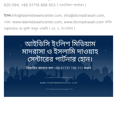
820 094, +88 01716 988 953 ( নগদ/বিকাশ পার্সোনাল )
ইমেলঃ
info@islamidawahcenter.com, info@idcmadrasah.com,
ওয়েব: www.islamidawahcenter.com, www.idcmadrasah.com সার্বিক
তত্ত্বাবধানেঃ হাঃ মুফতি মাহবুব ওসমানী ( এম. এ. ইন ইংলিশ )