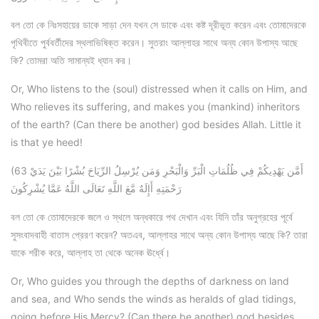
বল তো কে নিঃসহায়ের ডাকে সাড়া দেন যখন সে ডাকে এবং কষ্ট দূরীভূত করেন এবং তোমাদেরকে
পৃথিবীতে পুর্ববর্তীদের স্থলাভিষিক্ত করেন। সুতরাং আল্লাহর সাথে অন্য কোন উপাস্য আছে
কি? তোমরা অতি সামান্যই ধ্যান কর।
Or, Who listens to the (soul) distressed when it calls on Him, and
Who relieves its suffering, and makes you (mankind) inheritors
of the earth? (Can there be another) god besides Allah. Little it
is that ye heed!
(63 أَمَّن يَهْدِيكُمْ فِي ظُلُمَاتِ الْبَرِّ وَالْبَحْرِ وَمَن يُرْسِلُ الرِّيَاحَ بُشْرًا بَيْنَ يَدَيْ
رَحْمَتِهِ أَإِلَهٌ مَّعَ اللَّهِ تَعَالَى اللَّهُ عَمَّا يُشْرِكُونَ
বল তো কে তোমাদেরকে জলে ও স্থলে অন্ধকারে পথ দেখান এবং যিনি তাঁর অনুগ্রহের পূর্বে
সুসংবাদবাহী বাতাস প্রেরণ করেন? অতএব, আল্লাহর সাথে অন্য কোন উপাস্য আছে কি? তারা
যাকে শরীক করে, আল্লাহ তা থেকে অনেক ঊর্ধ্বে।
Or, Who guides you through the depths of darkness on land
and sea, and Who sends the winds as heralds of glad tidings,
going before His Mercy? (Can there be another) god besides