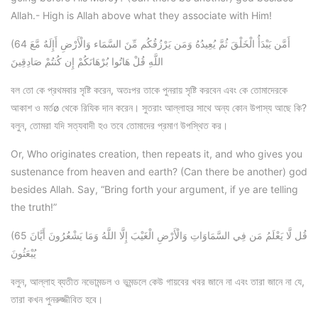
Allah.- High is Allah above what they associate with Him!
(64 أَمَّن يَبْدَأُ الْخَلْقَ ثُمَّ يُعِيدُهُ وَمَن يَرْزُقُكُم مِّنَ السَّمَاء وَالْأَرْضِ أَإِلَهٌ مَّعَ
اللَّهِ قُلْ هَاتُوا بُرْهَانَكُمْ إِن كُنتُمْ صَادِقِينَ
বল তো কে প্রথমবার সৃষ্টি করেন, অতঃপর তাকে পুনরায় সৃষ্টি করবেন এবং কে তোমাদেরকে
আকাশ ও মর্তø থেকে রিযিক দান করেন। সুতরাং আল্লাহর সাথে অন্য কোন উপাস্য আছে কি?
বলুন, তোমরা যদি সত্যবাদী হও তবে তোমাদের প্রমাণ উপস্থিত কর।
Or, Who originates creation, then repeats it, and who gives you
sustenance from heaven and earth? (Can there be another) god
besides Allah. Say, “Bring forth your argument, if ye are telling
the truth!”
(65 قُل لَّا يَعْلَمُ مَن فِي السَّمَاوَاتِ وَالْأَرْضِ الْغَيْبَ إِلَّا اللَّهُ وَمَا يَشْعُرُونَ أَيَّانَ
يُبْعَثُونَ
বলুন, আল্লাহ ব্যতীত নভোমন্ডল ও ভূমন্ডলে কেউ গায়বের খবর জানে না এবং তারা জানে না যে,
তারা কখন পুনরুজ্জীবিত হবে।