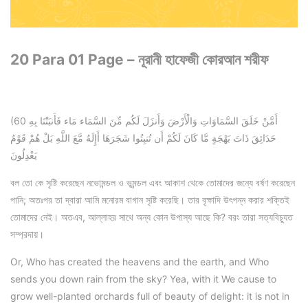
20 Para 01 Page – নূরানী হাফেজী কোরআন শরীফ
(60 أَمَّنْ خَلَقَ السَّمَاوَاتِ وَالْأَرْضَ وَأَنزَلَ لَكُم مِّنَ السَّمَاء مَاء فَأَنبَتْنَا بِهِ
حَدَائِقَ ذَاتَ بَهْجَةٍ مَّا كَانَ لَكُمْ أَن تُنبِتُوا شَجَرَهَا أَإِلَهٌ مَّعَ اللَّهِ بَلْ هُمْ قَوْمٌ
يَعْدِلُونَ
বল তো কে সৃষ্টি করেছেন নভোমন্ডল ও ভূমন্ডল এবং আকাশ থেকে তোমাদের জন্যে বর্ষণ করেছেন
পানি; অতঃপর তা দ্বারা আমি মনোরম বাগান সৃষ্টি করেছি। তার বৃক্ষাদি উৎপন্ন করার শক্তিই
তোমাদের নেই। অতএব, আল্লাহর সাথে অন্য কোন উপাস্য আছে কি? বরং তারা সত্যবিচ্যুত
সম্প্রদায়।
Or, Who has created the heavens and the earth, and Who
sends you down rain from the sky? Yea, with it We cause to
grow well-planted orchards full of beauty of delight: it is not in