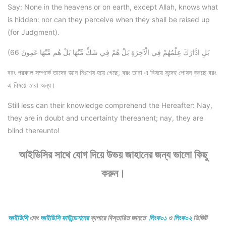
Say: None in the heavens or on earth, except Allah, knows what
is hidden: nor can they perceive when they shall be raised up
(for Judgment).
(66 بَلِ ادَّارَكَ عِلْمُهُمْ فِي الْآخِرَةِ بَلْ هُمْ فِي شَكٍّ مِّنْهَا بَلْ هُم مِّنْهَا عَمِونَ
বরং পরকাল সম্পর্কে তাদের জ্ঞান নিঃশেষ হয়ে গেছে; বরং তারা এ বিষয়ে সন্দেহ পোষন করছে বরং
এ বিষয়ে তারা অন্ধ।
Still less can their knowledge comprehend the Hereafter: Nay,
they are in doubt and uncertainty thereanent; nay, they are
blind thereunto!
আইডিসির সাথে যোগ দিয়ে উভয় জাহানের জন্য ভালো কিছু
করুন।
আইডিসি
এবং
আইডিসি ফাউন্ডেশনের
ব্যপারে বিস্তারিত জানতে
লিংক০১
ও
লিংক০২
ভিজিট