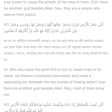
your power to cause the growth of the trees in them. (Can there
be another) god besides Allah. Nay, they are a people who
swerve from justice.
(61 أَمَّن جَعَلَ الْأَرْضَ قَرَارًا وَجَعَلَ خِلَالَهَا أَنْهَارًا وَجَعَلَ لَهَا رَوَاسِيَ وَجَعَلَ
بَيْنَ الْبَحْرَيْنِ حَاجِزًا أَإِلَهٌ مَّعَ اللَّهِ بَلْ أَكْثَرُهُمْ لَا يَعْلَمُونَ
বল তো কে পৃথিবীকে বাসোপযোগী করেছেন এবং তার মাঝে মাঝে নদ-নদী প্রবাহিত করেছেন
এবং তাকে স্থিত রাখার জন্যে পর্বত স্থাপন করেছেন এবং দুই সমুদ্রের মাঝখানে অন্তরায়
রেখেছেন। অতএব, আল্লাহর সাথে অন্য কোন উপাস্য আছে কি? বরং তাদের অধিকাংশই জানে
না।
Or, Who has made the earth firm to live in; made rivers in its
midst; set thereon mountains immovable; and made a
separating bar between the two bodies of flowing water? (can
there be another) god besides Allah. Nay, most of them know
not.
(62 أَمَّن يُجِيبُ الْمُضْطَرَّ إِذَا دَعَاهُ وَيَكْشِفُ السُّوءَ وَيَجْعَلُكُمْ خُلَفَاء الْأَرْضِ
أَإِلَهٌ مَّعَ اللَّهِ قَلِيلًا مَّا تَذَكَّرُونَ