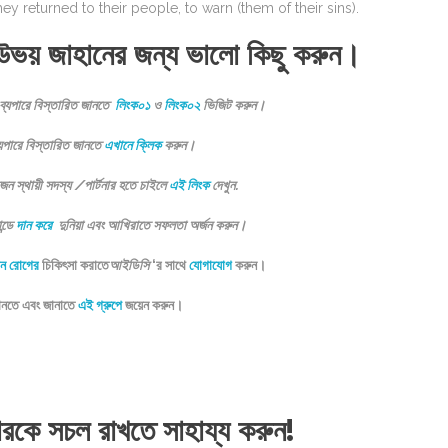
hey returned to their people, to warn (them of their sins).
উভয় জাহানের জন্য ভালো কিছু করুন।
ব্যপারে বিস্তারিত জানতে
লিংক০১
ও
লিংক০২
ভিজিট করুন।
যপারে বিস্তারিত জানতে
এখানে ক্লিক
করুন।
স্থায়ী সদস্য /পার্টনার হতে চাইলে
এই লিংক
দেখুন.
ন্ডে
দান করে
দুনিয়া এবং আখিরাতে সফলতা অর্জন করুন।
ন রোগের
চিকিৎসা করাতে
আইডিসি
‘র সাথে
যোগাযোগ
করুন।
জানতে এবং জানাতে
এই গ্রুপে
জয়েন করুন।
টারকে সচল রাখতে সাহায্য করুন!