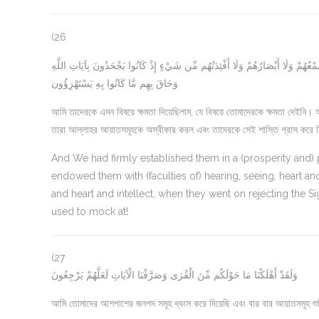
(26
 سَمْعُهُمْ وَلَا أَبْصَارُهُمْ وَلَا أَفْئِدَتُهُم مِّن شَيْءٍ إِذْ كَانُوا يَجْحَدُونَ بِآيَاتِ اللَّهِ
وَحَاقَ بِهِم مَّا كَانُوا بِهِ يَسْتَهْزِؤُون
আমি তাদেরকে এমন বিষয়ে ক্ষমতা দিয়েছিলাম, যে বিষয়ে তোমাদেরকে ক্ষমতা দেইনি। আমি
তারা আল্লাহর আয়াতসমূহকে অস্বীকার করল এবং তাদেরকে সেই শাস্তি গ্রাস করে নিল,
And We had firmly established them in a (prosperity and
endowed them with (faculties of) hearing, seeing, heart and i
and heart and intellect, when they went on rejecting the S
used to mock at!
(27
وَلَقَدْ أَهْلَكْنَا مَا حَوْلَكُم مِّنَ الْقُرَى وَصَرَّفْنَا الْآيَاتِ لَعَلَّهُمْ يَرْجِعُونَ
আমি তোমাদের আশপাশের জনপদ সমূহ ধ্বংস করে দিয়েছি এবং বার বার আয়াতসমূহ শু