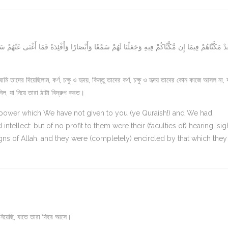
َدْ مَكَّنَّاهُمْ فِيمَا إِن مَّكَّنَّاكُمْ فِيهِ وَجَعَلْنَا لَهُمْ سَمْعًا وَأَبْصَارًا وَأَفْئِدَةً فَمَا أَغْنَى عَنْهُمْ
 তাদের দিয়েছিলাম, কর্ণ, চক্ষু ও হৃদয়, কিন্তু তাদের কর্ণ, চক্ষু ও হৃদয় তাদের কোন কাজে আসল না,
 যা নিয়ে তারা ঠাট্টা বিদ্রুপ করত।
) power which We have not given to you (ye Quraish!) and We had
ntellect: but of no profit to them were their (faculties of) hearing, sigh
igns of Allah. and they were (completely) encircled by that which they
নিয়েছি, যাতে তারা ফিরে আসে।