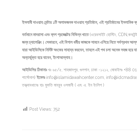
ইসলামী দাওয়াহ সেন্টার ১টি অলাভজনক দাওয়াহ প্রতিষ্ঠান, এই প্রতিষ্ঠানের ইসলামিক
বর্তমানে মাদরাসা এবং ব্লগ প্রজেক্টের বিভিন্ন খাতে
(ওয়েবসাইট হোস্টিং, CDN,কনটেন্ট র
জন্য চ্যালেঞ্জিং। সেকারনে, এই বিশাল ধর্মীয় কাজকে সামনে এগিয়ে নিতে সর্বপ্রথ
যারা আইডিসিকে নির্দিষ্ট অংকের সাহায্য করবেন, তাহলে এই পথ চলা অনেক সহজ হয়ে 
অন্তর্ভুক্ত হয়ে যাবেন, ইংশাআল্লাহ।
আইডিসির ঠিকানাঃ
খঃ ৬৫/৫, শাহজাদপুর, গুলশান, ঢাকা -১২১২, মোবাইলঃ 
পার্সোনাল)
ইমেলঃ
info@islamidawahcenter.com, info@idcmadras
তত্ত্বাবধানেঃ হাঃ মুফতি মাহবুব ওসমানী ( এম. এ. ইন ইংলিশ )
Post Views:
752