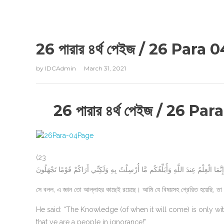
26 পারার ৪র্থ পেইজ / 26 Para 0
by
IDCAdmin
March 31, 2021
26 পারার ৪র্থ পেইজ / 26 Par
(23
نَّمَا الْعِلْمُ عِندَ اللَّهِ وَأُبَلِّغُكُم مَّا أُرْسِلْتُ بِهِ وَلَكِنِّي أَرَاكُمْ قَوْمًا تَجْهَلُونَ
সে বলল, এ জ্ঞান তো আল্লাহর কাছেই রয়েছে। আমি যে বিষয়সহ প্রেরিত হয়েছি, তা ত
He said: “The Knowledge (of when it will come) is only wit
that ye are a people in ignorance!”..