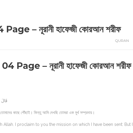
4 Page – নূরানী হাফেজী কোরআন শরীফ
QURAN
a 04 Page – নূরানী হাফেজী কোরআন শরীফ
قَالَ إِ
োমাদের কাছে পৌঁছাই। কিন্তু আমি দেখছি তোমরা এক মুর্খ সম্প্রদায়।
h Allah. I proclaim to you the mission on which I have been sent: But 