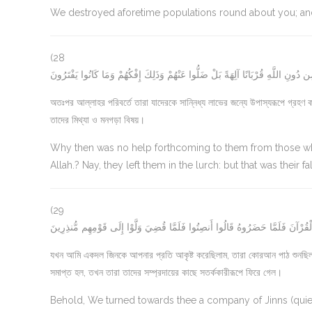
We destroyed aforetime populations round about you; and 
(28
ِن دُونِ اللَّهِ قُرْبَانًا آلِهَةً بَلْ ضَلُّوا عَنْهُمْ وَذَلِكَ إِفْكُهُمْ وَمَا كَانُوا يَفْتَرُونَ
অতঃপর আল্লাহর পরিবর্তে তারা যাদেরকে সান্নিধ্য লাভের জন্যে উপাস্যরূপে গ্রহ
তাদের মিথ্যা ও মনগড়া বিষয়।
Why then was no help forthcoming to them from those wh
Allah.? Nay, they left them in the lurch: but that was their 
(29
 الْقُرْآنَ فَلَمَّا حَضَرُوهُ قَالُوا أَنصِتُوا فَلَمَّا قُضِيَ وَلَّوْا إِلَى قَوْمِهِم مُّنذِرِينَ
যখন আমি একদল জিনকে আপনার প্রতি আকৃষ্ট করেছিলাম, তারা কোরআন পাঠ শুনছি
সমাপ্ত হল, তখন তারা তাদের সম্প্রদায়ের কাছে সতর্ককারীরূপে ফিরে গেল।
Behold, We turned towards thee a company of Jinns (quietl