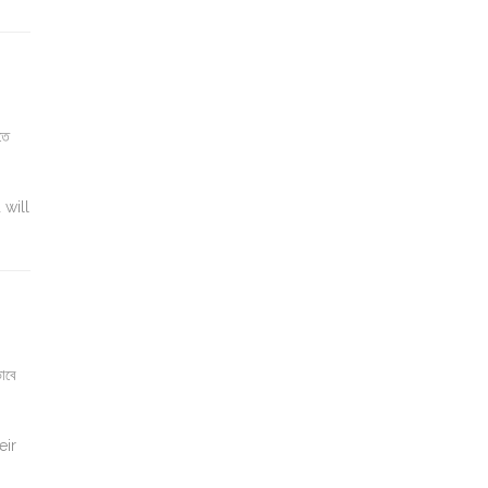
তে
 will
াবে
eir