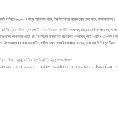
 ব্লগটি বর্তমানে ২০,০০০+ মানুষ প্রতিমাসে পড়ে, দিন দিন আরো অনেক বেশি বেড়ে যাবে, ইংশাআল্লাহ।
াইটিং, প্রুফ রিডিং, ব্লগ পোস্টিং, ডিজাইন এবং মার্কেটিং)
মাসে গড়ে ৫০,০০০+ টাকা খরচ হয়, যা আ
ম আল্লাহর কাছে আপনাদের দোয়া এবং আপনাদের সহযোগিতা প্রয়োজন, এমন কিছু ভাই ও বোন ( ৩১৩ জন ) দর
যাবে, ইংশাআল্লাহ।
যারা এককালিন, মাসিক অথবা বাৎসরিক সাহায্য করবেন, তারা আইডিসির মুল টিমের
+88 01609 820 094, +88 01716 988 953 (নগদ/বিকাশ
ah.com, ওয়েব: www.islamidawahcenter.com, www.idcmadrasah.com সার্