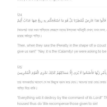
(24
هِمْ قَالُوا هَذَا عَارِضٌ مُّمْطِرُنَا بَلْ هُوَ مَا اسْتَعْجَلْتُم بِهِ رِيحٌ فِيهَا عَذَابٌ أَلِيمٌ
(অতঃপর) তারা যখন শাস্তিকে মেঘরূপে তাদের উপত্যকা অভিমুখী দেখল, তখন বলল, এ ত
রয়েছে মর্মন্তুদ শাস্তি।
Then, when they saw the (Penalty in the shape of) a cloud t
give us rain!” “Nay, it is the (Calamity) ye were asking to 
(25
ِأَمْرِ رَبِّهَا فَأَصْبَحُوا لَا يُرَى إِلَّا مَسَاكِنُهُمْ كَذَلِكَ نَجْزِي الْقَوْمَ الْمُجْرِمِينَ
তার পালনকর্তার আদেশে সে সব কিছুকে ধ্বংস করে দেবে। অতঃপর তারা ভোর বেলায় এ
শাস্তি দিয়ে থাকি।
“Everything will it destroy by the command of its Lord!” T
houses! thus do We recompense those given to sin!