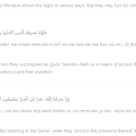
We have shown the Signs in various ways, that they may turn (to Us)
فَلَوْلَا نَصَرَهُمُ الَّذِينَ اتَّخَذُوا م
ণ করেছিল, তারা তাদেরকে সাহায্য করল না কেন? বরং তারা তাদের কাছ থেকে উধাও হয়ে গেল। এটা ছিল
om they worshipped as gods, besides Allah, as a means of access (
falsehood and their invention.
وَإِذْ صَرَفْنَا إِلَيْكَ نَفَرًا مِّنَ الْجِنِّ يَسْتَمِعُونَ
ল,। তারা যখন কোরআন পাঠের জায়গায় উপস্থিত হল, তখন পরস্পর বলল, চুপ থাক। অতঃপর যখন পা
y) listening to the Qur’an: when they stood in the presence thereof, 