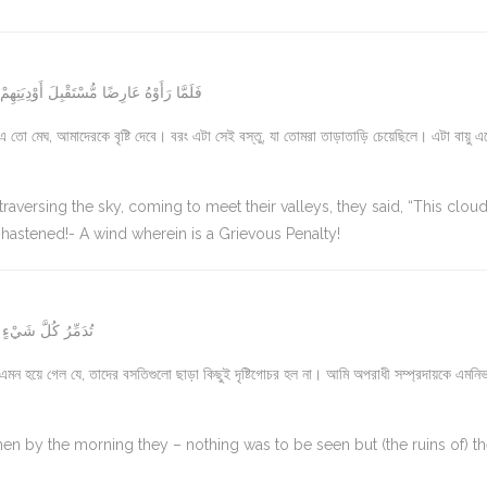
فَلَمَّا رَأَوْهُ عَارِضًا مُّسْتَقْبِلَ أَوْدِيَتِ
ো মেঘ, আমাদেরকে বৃষ্টি দেবে। বরং এটা সেই বস্তু, যা তোমরা তাড়াতাড়ি চেয়েছিলে। এটা বায়ু এ
raversing the sky, coming to meet their valleys, they said, “This cloud
be hastened!- A wind wherein is a Grievous Penalty!
تُدَمِّرُ كُلَّ شَيْءٍ ب
মন হয়ে গেল যে, তাদের বসতিগুলো ছাড়া কিছুই দৃষ্টিগোচর হল না। আমি অপরাধী সম্প্রদায়কে এমনিভ
hen by the morning they – nothing was to be seen but (the ruins of) th