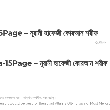
Page – নূরানী হাফেজী কোরআন শরীফ
QURAN
-15Page – নূরানী হাফেজী কোরআন শরীফ
্যে মঙ্গলজনক হত। আল্লাহ ক্ষমাশীল, পরম দয়ালু।
em, it would be best for them: but Allah is Oft-Forgiving, Most Mercifu