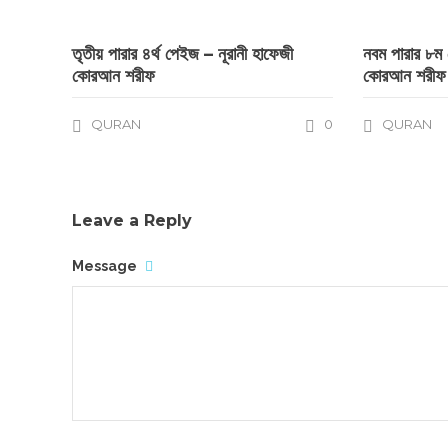
তৃতীয় পারার ৪র্থ পেইজ – নূরানী হাফেজী
নবম পারার ৮ম 
কোরআন শরীফ
কোরআন শরীফ
QURAN
0
QURAN
Leave a Reply
Message