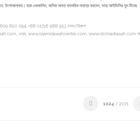
যাবে, ইংশাআল্লাহ।
যারা এককালিন, মাসিক অথবা বাৎসরিক সাহায্য করবেন, তারা আইডিসির মুল টিমের
+88 01609 820 094, +88 01716 988 953 (নগদ/বিকাশ
ah.com, ওয়েব: www.islamidawahcenter.com, www.idcmadrasah.com সার্
1024
/ 2071