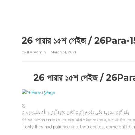
26 পারার ১৫শ পেইজ / 26Para-15
by
IDCAdmin
March 31, 2021
26 পারার ১৫শ পেইজ / 26Para
(5
وَلَوْ أَنَّهُمْ صَبَرُوا حَتَّى تَخْرُجَ إِلَيْهِمْ لَكَانَ خَيْرًا لَّهُمْ وَاللَّهُ غَفُورٌ رَّحِيمٌ
যদি তারা আপনার বের হয়ে তাদের কাছে আসা পর্যন্ত সবর করত, তবে তা-ই তাদের জন
If only they had patience until thou couldst come out to th