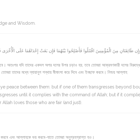
ledge and Wisdom.
إِن طَائِفَتَانِ مِنَ الْمُؤْمِنِينَ اقْتَتَلُوا فَأَصْلِحُوا بَيْنَهُمَا فَإِن بَغَتْ إِحْدَاهُمَا عَلَى الْأُخْرَى فَ
রে দিবে। অতঃপর যদি তাদের একদল অপর দলের উপর চড়াও হয়, তবে তোমরা আক্রমণকারী দলের বিরুদ্ধে 
 তোমরা তাদের মধ্যে ন্যায়ানুগ পন্থায় মীমাংসা করে দিবে এবং ইনছাফ করবে। নিশ্চয় আল্লাহ
make ye peace between them: but if one of them transgresses beyond b
ransgresses until it complies with the command of Allah; but if it compli
Allah loves those who are fair (and just).
সা করবে এবং আল্লাহকে ভয় করবে-যাতে তোমরা অনুগ্রহপ্রাপ্ত হও।