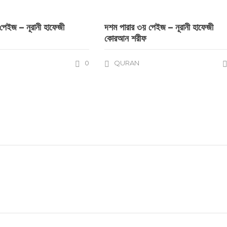
পেইজ – নূরানী হাফেজী
দশম পারার ৩য় পেইজ – নূরানী হাফেজী
কোরআন শরীফ
0
QURAN