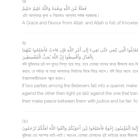
(8
فَضْلًا مِّنَ اللَّهِ وَنِعْمَةً وَاللَّهُ عَلِيمٌ حَكِيمٌ
এটা আল্লাহর কৃপা ও নিয়ামতঃ আল্লাহ সর্বজ্ঞ প্রজ্ঞাময়।
A Grace and Favour from Allah. and Allah is full of Know
(9
قَاتِلُوا الَّتِي تَبْغِي حَتَّى تَفِيءَ إِلَى أَمْرِ اللَّهِ فَإِن فَاءتْ فَأَصْلِحُوا بَيْنَهُمَا
بِالْعَدْلِ وَأَقْسِطُوا إِنَّ اللَّهَ يُحِبُّ الْمُقْسِطِينَ
যদি মুমিনদের দুই দল যুদ্ধে লিপ্ত হয়ে পড়ে, তবে তোমরা তাদের মধ্যে মীমাংসা ক
করবে; যে পর্যন্ত না তারা আল্লাহর নির্দেশের দিকে ফিরে আসে। যদি ফিরে আসে, তবে
ইনছাফকারীদেরকে পছন্দ করেন।
If two parties among the Believers fall into a quarrel, 
against the other then fight ye (all) against the one that t
then make peace between them with justice and be fair: for 
(10
إِنَّمَا الْمُؤْمِنُونَ إِخْوَةٌ فَأَصْلِحُوا بَيْنَ أَخَوَيْكُمْ وَاتَّقُوا اللَّهَ لَعَلَّكُمْ تُرْحَمُونَ
মুমিনরা তো পরস্পর ভাই-ভাই। অতএব, তোমরা তোমাদের দুই ভাইয়ের মধ্যে মীমাং