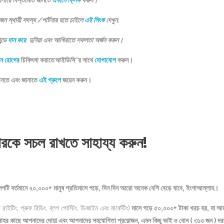
যপারে বিস্তারিত জানতে
এখানে ক্লিক
করুন।
স্থায়ী সদস্য /পার্টনার হতে চাইলে
এই লিংক
দেখুন.
ন্ডে
দান করে
দুনিয়া এবং আখিরাতে সফলতা অর্জন করুন।
ন রোগের
চিকিৎসা করাতে
আইডিসি
‘র সাথে
যোগাযোগ
করুন।
জানতে এবং জানাতে
এই গ্রুপে
জয়েন করুন।
টারকে সচল রাখতে সাহায্য করুন!
 ব্লগটি বর্তমানে ২০,০০০+ মানুষ প্রতিমাসে পড়ে, দিন দিন আরো অনেক বেশি বেড়ে যাবে, ইংশাআল্লাহ।
াইটিং, প্রুফ রিডিং, ব্লগ পোস্টিং, ডিজাইন এবং মার্কেটিং)
মাসে গড়ে ৫০,০০০+ টাকা খরচ হয়, যা আ
ম আল্লাহর কাছে আপনাদের দোয়া এবং আপনাদের সহযোগিতা প্রয়োজন, এমন কিছু ভাই ও বোন ( ৩১৩ জন ) দর