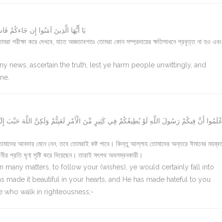
يَا أَيُّهَا الَّذِينَ آمَنُوا إِن جَاءكُمْ فَاسِ
মরা পরীক্ষা করে দেখবে, যাতে অজ্ঞতাবশতঃ তোমরা কোন সম্প্রদায়ের ক্ষতিসাধনে প্রবৃত্ত না হও এব
y news, ascertain the truth, lest ye harm people unwittingly, and
ne.
ْلَمُوا أَنَّ فِيكُمْ رَسُولَ اللَّهِ لَوْ يُطِيعُكُمْ فِي كَثِيرٍ مِّنَ الْأَمْرِ لَعَنِتُّمْ وَلَكِنَّ اللَّهَ حَبَّبَ إِلَ
মাদের আবদার মেনে নেন, তবে তোমরাই কষ্ট পাবে। কিন্তু আল্লাহ তোমাদের অন্তরে ঈমানের মহব্বত স
ানীর প্রতি ঘৃণা সৃষ্টি করে দিয়েছেন। তারাই সৎপথ অবলম্বনকারী।
many matters, to follow your (wishes), ye would certainly fall into
as made it beautiful in your hearts, and He has made hateful to you
e who walk in righteousness;-