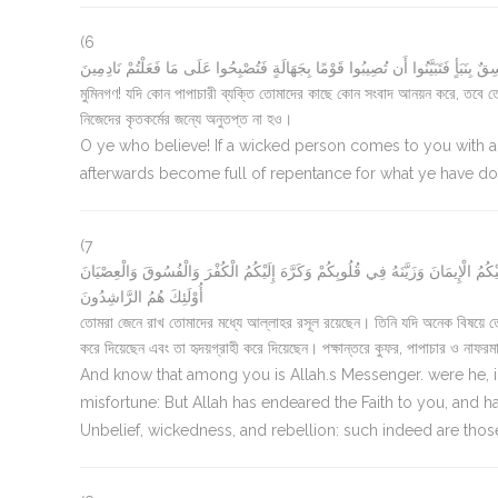
(6
قٌ بِنَبَأٍ فَتَبَيَّنُوا أَن تُصِيبُوا قَوْمًا بِجَهَالَةٍ فَتُصْبِحُوا عَلَى مَا فَعَلْتُمْ نَادِمِينَ
মুমিনগণ! যদি কোন পাপাচারী ব্যক্তি তোমাদের কাছে কোন সংবাদ আনয়ন করে, তবে তো
নিজেদের কৃতকর্মের জন্যে অনুতপ্ত না হও।
O ye who believe! If a wicked person comes to you with an
afterwards become full of repentance for what ye have do
(7
يْكُمُ الْإِيمَانَ وَزَيَّنَهُ فِي قُلُوبِكُمْ وَكَرَّهَ إِلَيْكُمُ الْكُفْرَ وَالْفُسُوقَ وَالْعِصْيَانَ
أُوْلَئِكَ هُمُ الرَّاشِدُونَ
তোমরা জেনে রাখ তোমাদের মধ্যে আল্লাহর রসূল রয়েছেন। তিনি যদি অনেক বিষয়ে তো
করে দিয়েছেন এবং তা হৃদয়গ্রাহী করে দিয়েছেন। পক্ষান্তরে কুফর, পাপাচার ও নাফরম
And know that among you is Allah.s Messenger. were he, in 
misfortune: But Allah has endeared the Faith to you, and h
Unbelief, wickedness, and rebellion: such indeed are thos