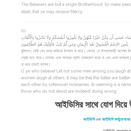
The Believers are but a single Brotherhood: So make peac
Allah, that ye may receive Mercy.
(11
اء عَسَى أَن يَكُنَّ خَيْرًا مِّنْهُنَّ وَلَا تَلْمِزُوا أَنفُسَكُمْ وَلَا تَنَابَزُوا بِالْأَلْقَابِ
بِئْسَ الاِسْمُ الْفُسُوقُ بَعْدَ الْإِيمَانِ وَمَن لَّمْ يَتُبْ فَأُوْلَئِكَ هُمُ الظَّالِمُونَ
মুমিনগণ, কেউ যেন অপর কাউকে উপহাস না করে। কেননা, সে উপহাসকারী অপেক্ষা উত
শ্রেষ্ঠ হতে পারে। তোমরা একে অপরের প্রতি দোষারোপ করো না এবং একে অপরকে ম
না করে তারাই যালেম।
O ye who believe! Let not some men among you laugh at othe
women laugh at others: It may be that the (latter are better
each other by (offensive) nicknames: Ill-seeming is a nam
those who do not desist are (indeed) doing wrong.
আইডিসির সাথে যোগ দিয়ে 
আইডিসি
এবং
আইডিসি ফাউন্ডেশনের