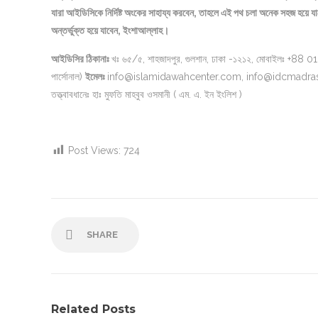
যারা আইডিসিকে নির্দিষ্ট অংকের সাহায্য করবেন, তাহলে এই পথ চলা অনেক সহজ হয়ে 
অন্তর্ভুক্ত হয়ে যাবেন, ইংশাআল্লাহ।
আইডিসির ঠিকানাঃ
খঃ ৬৫/৫, শাহজাদপুর, গুলশান, ঢাকা -১২১২, মোবাইলঃ 
পার্সোনাল)
ইমেলঃ
info@islamidawahcenter.com, info@idcmadras
তত্ত্বাবধানেঃ হাঃ মুফতি মাহবুব ওসমানী ( এম. এ. ইন ইংলিশ )
Post Views:
724
SHARE
Related Posts