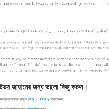
e and reconciliation between your two (contending) brothers; and fea
 أَيُّهَا الَّذِينَ آمَنُوا لَا يَسْخَرْ قَومٌ مِّن قَوْمٍ عَسَى أَن يَكُونُوا خَيْرًا مِّنْهُمْ وَلَا نِسَاء مِّن نِّسَ
্তম হতে পারে এবং কোন নারী অপর নারীকেও যেন উপহাস না করে। কেননা, সে উপহাসকারিণী অপেক্ষ
ন্দ নামে ডেকো না। কেউ বিশ্বাস স্থাপন করলে তাদের মন্দ নামে ডাকা গোনাহ। যারা এহেন কাজ থেক
rs: It may be that the (latter) are better than the (former): Nor let
 than the (former): Nor defame nor be sarcastic to each other, nor call
e connoting wickedness, (to be used of one) after he has believed: An
উভয় জাহানের জন্য ভালো কিছু করুন।
ব্যপারে বিস্তারিত জানতে
লিংক০১
ও
লিংক০২
ভিজিট করুন।