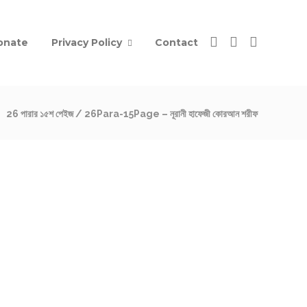
onate
Privacy Policy
Contact
26 পারার ১৫শ পেইজ / 26Para-15Page – নূরানী হাফেজী কোরআন শরীফ