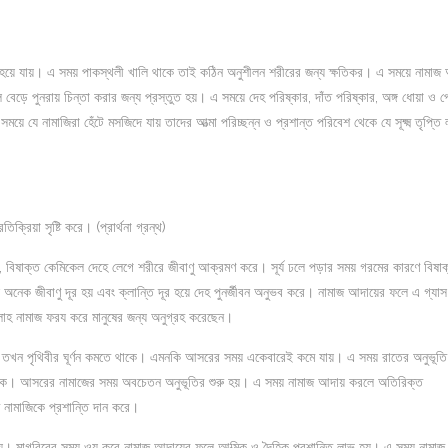
য়ে যায়। এ সময় পাকস্থলী খালি থাকে তাই কঠিন অনুশীলন শরীরের জন্য ক্ষতিকর। এ সময়ে নামাজ
েড়ে পুনরায় চিন্তা করার জন্য প্রস্তুত হয়। এ সময়ে দেহ পরিষ্কার, দাঁত পরিষ্কার, অঙ্গ ধোয়া ও প
ে যে নামাজিরা হেঁটে মসজিদে যায় তাদের আত্মা পরিচ্ছন্ন ও প্রশান্ত পরিবেশ থেকে যে সূক্ষ্ম তৃপ্তি
ক্রিয়া সৃষ্টি করে। (প্রার্থনা গ্রন্থ)
লা, বিষাক্ত কেমিকেল দেহে লেগে শরীরে জীবাণু আক্রমণ করে। সূর্য ঢলে পড়ার সময় গরমের কারণে বিষা
অনেক জীবাণু দূর হয় এবং ক্লান্তি দূর হয়ে দেহ পুনর্জীবন অনুভব করে। নামাজ আদায়ের ফলে এ গ্যাস
লাহ নামাজ ফরয করে মানুষের জন্য অনুগ্রহ করেছেন।
কে তখন পৃথিবীর ঘূর্ণন কমতে থাকে। এমনকি আসরের সময় একেবারেই কমে যায়। এ সময় রাতের অনুভূতি
ে থাকে। আসরের নামাজের সময় অবচেতন অনুভূতির শুরু হয়। এ সময় নামাজ আদায় করলে অতিরিক্ত
 নামাজিকে প্রশান্তি দান করে।
ায়। মাগরিবের সময় ওযু করে নামাজ আদায়ের ফলে আত্মিক ও দৈহিক প্রশান্তি লাভ হয়। এ সময় নামাজ