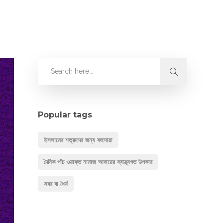
Popular tags
ইসলামের শত্রুদের জন্য বদদোয়া
দৈনিক পাঁচ ওয়াক্ত নামাজ আদায়ের স্বাস্থ্যগত উপকার
সবর বা ধৈর্য