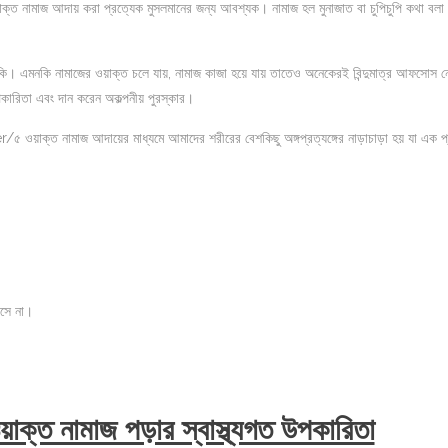
ত নামাজ আদায় করা প্রত্যেক মুসলমানের জন্য আবশ্যক। নামাজ হল মুনাজাত বা চুপিচুপি কথা বলা
ি। এমনকি নামাজের ওয়াক্ত চলে যায়, নামাজ কাজা হয়ে যায় তাতেও অনেকেরই বিন্দুমাত্র আফসোস ন
কারিতা এবং দান করেন অকল্পনীয় পুরস্কার।
ওয়াক্ত নামাজ আদায়ের মাধ্যমে আমাদের শরীরের বেশকিছু অঙ্গপ্রত্যঙ্গের নাড়াচাড়া হয় যা এক প
আসে না।
 নামাজ পড়ার স্বাস্থ্যগত উপকারিতা