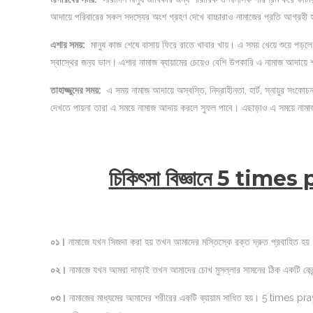
আদায়ে পরিবারের সকল সদস‌্যের অংশ গ্রহণ দেখে বাচ্চারাও নামাজের প্রতি আগ্রহী
এশার সময়
:
মানুষ কাজ শেষে বাসায় ফিরে রাতে খাবার খায়। এ সময় খেয়ে শুয়ে পড়লে বি
স্বাস্থের জন‌্য ভাল। এশার নামাজ ব্যায়ামের চেয়েও বেশি উপকারি এ নামাজ আদায়ে 
তাহাজ্জুদের সময়
:
এ সময় নামাজ আদায়ে অস্বস্তি, নিদ্রাহীনতা, হার্ট, স্নায়ুর সংকোচন
দেখতে পায়না তারা এ সময়ে নামাজ আদায় করলে সুফল পাবে। এছাড়াও এ সময়ে নামাজ আদ
চিকিৎসা বিজ্ঞানে 5 times
০১।
নামাজে যখন সিজদা করা হয় তখন আমাদের মস্তিস্কে রক্ত দ্রুত প্রবাহিত হয়। 
০২।
নামাজে যখন আমরা দাড়াই তখন আমাদের চোখ মুসল্লার সামনের ঠিক একটি কেন্দ্
০৩।
নামাজের মাধ্যমের আমাদের শরীরের একটি ব্যায়াম সাধিত হয়। 5 times prayer