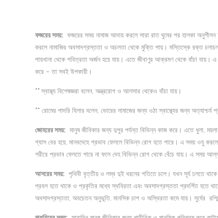
ফজরের সময়
:
ফজরের সময় নামাজ আদায় করলে সারা রাত ঘুমের পর হালকা অনুশীলন হ
করলে নামাজির অবসাদগ্রস্ততা ও অচলতা থেকে মুক্তি পায়। মস্তিস্কে রক্ত চলাচল ব
পায়খানা থেকে পবিত্রতা অর্জন হয়ে যায়। এতে জীবাণুর আক্রমণ থেকে বাঁচা যায়। এ সময়
করে – তা সবই উপকারী।
**
স্বাস্থ্য বিশেষজ্ঞরা বলেন, অন্ত্ররোগ ও আলসার থেকেও বাঁচা যায়।
**
রোমের পাদরি হিলার বলেন, ভোরের নামাজের জন্য ওঠা স্বাস্থ্যের জন্য অত্যাশ্চর্য প্রতি
জোহরের সময়
:
মানুষ জীবিকার জন্য দুপুর পর্যন্ত বিভিন্ন কাজ করে। এতে ধুলা, ময়
গ্যাস বের হয়ে, মানবদেহে প্রভাব ফেললে বিভিন্ন রোগ হতে পারে। এ সময় ওযু করলে 
শরীরে প্রভাব ফেলতে পারে না ফলে দেহ বিভিন্ন রোগ থেকে বেঁচে যায়। এ সময় আল্
আসরের সময়
:
পৃথিবী বৃত্তীয় ও লম্ব দুই ধরনের গতিতে চলে। যখন সূর্য ঢলতে থা
প্রবল হতে থাকে ও প্রকৃতির মধ্যে স্থবিরতা এবং অবসাদগ্রস্ততা প্রদর্শিত হত
অবসাদগ্রস্ততা, অবচেতন অনুভূতি, মানসিক চাপ ও অস্থিরতা কমে যায়। সুর্যের রশ্মি
মাগরিবের সময়
:
সারাদিন মানুষ জীবিকার জন্য শারীরিক ও মানসিক পরিশ্রম করে কাট