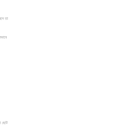
িলে তা
লভাবে
যা ছোট