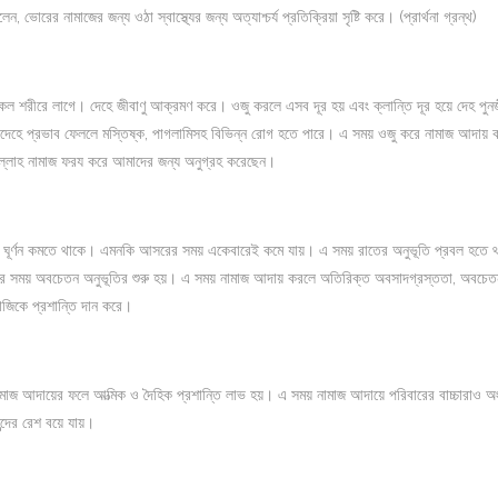
োরের নামাজের জন্য ওঠা স্বাস্থ্যের জন্য অত্যাশ্চর্য প্রতিক্রিয়া সৃষ্টি করে। (প্রার্থনা গ্রন্থ)
িকেল শরীরে লাগে। দেহে জীবাণু আক্রমণ করে। ওজু করলে এসব দূর হয় এবং ক্লান্তি দূর হয়ে দেহ পুনর্
ানবদেহে প্রভাব ফেললে মস্তিষ্ক, পাগলামিসহ বিভিন্ন রোগ হতে পারে। এ সময় ওজু করে নামাজ আদায় 
 আল্লাহ নামাজ ফরয করে আমাদের জন্য অনুগ্রহ করেছেন।
বীর ঘূর্ণন কমতে থাকে। এমনকি আসরের সময় একেবারেই কমে যায়। এ সময় রাতের অনুভূতি প্রবল হতে
ের সময় অবচেতন অনুভূতির শুরু হয়। এ সময় নামাজ আদায় করলে অতিরিক্ত অবসাদগ্রস্ততা, অবচেত
মাজিকে প্রশান্তি দান করে।
নামাজ আদায়ের ফলে আত্মিক ও দৈহিক প্রশান্তি লাভ হয়। এ সময় নামাজ আদায়ে পরিবারের বাচ্চারাও অ
দের রেশ বয়ে যায়।