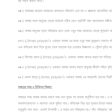
বড় সবাই করতে পারে।
০৪।
নামাজের মাধ্যমে আমাদের অসাধারন পরিবর্তন এসে মন ও আত্মাকে আলোকিত ক
০৫।
নামাজ সকল মানুষের দেহের কাঠামো সঠিক রেখে প্রতিটি অঙ্গ-প্রত্যঙ্গকে সজীব
০৬।
নামাজ মানুষের ত্বক পরিষ্কার রাখে যেমন ওযুর সময় আমাদের দেহের মূল্যবান অ
০৭।
5 times prayer/৫ ওয়াক্ত নামাজ এর জন্য ওযুর সময় মুখমন্ডল যেভাবে পরিস্
এবং বলিরেখা কমে গিয়ে মুখের ত্বক স্বতেজ হয়ে চেহারার উজ্জলতা ও সৌন্দর্য বৃদ্ধি 
০৮
।
কিশোর বয়সে 5 times prayer/৫ ওয়াক্ত নামাজ আদায় করলে মন পবিত্র থ
০৯
।
5 times prayer/৫ ওয়াক্ত নামাজ আদায় করলে মানুষের জীবনি শক্তি বৃদ্ধ
১০
।
কেবল মাত্র 5 times prayer/৫ ওয়াক্ত নামাজ এর মাধ্যমেই চোখের নিয়মিত যত
ফজরের সময় ও চিকিৎসা বিজ্ঞান:
ফজরের সময় নামাজ আদায় করলে সারা রাত ঘুমের পর হালকা অনুশীলন হয়ে যায়। এ 
অবসাদগ্রস্ততা ও অচলতা থেকে মুক্তি পায়। মস্তিষ্ক ফ্রি হয়ে পুনরায় চিন্তা করার জ
অনুভূতি লাভ করে- এসবই উপকারী। এ সময়ে দেহ পরিষ্কার হয়। দাঁত পরিষ্কার, অঙ্গ 