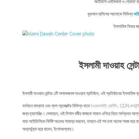
আইডিসি এতীমখানা ও গোরাবা ফা
কুরআন হাদিসের আলোকে বিভিন্ন
কঠি
ইসলামিক বিষয়ে 
ইসলামী দাওয়াহ সেন্
ইসলামী দাওয়াহ সেন্টার ১টি অলাভজনক দাওয়াহ প্রতিষ্ঠান, এই প্রতিষ্ঠানের ইসলামিক
বর্তমানে মাদরাসা এবং ব্লগ প্রজেক্টের বিভিন্ন খাতে
(ওয়েবসাইট হোস্টিং, CDN,কনটেন্ট র
জন্য চ্যালেঞ্জিং। সেকারনে, এই বিশাল ধর্মীয় কাজকে সামনে এগিয়ে নিতে সর্বপ্রথ
যারা আইডিসিকে নির্দিষ্ট অংকের সাহায্য করবেন, তাহলে এই পথ চলা অনেক সহজ হয়ে 
অন্তর্ভুক্ত হয়ে যাবেন, ইংশাআল্লাহ।