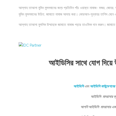
আল্লাহ তাআলা মুমিন মুসলমানের জন্য প্রতিদিন পাঁচ ওয়াক্ত নামাজ- ফজর, জোহর
মুমিন মুসলমানের উচিত, জামাতে নামাজ আদায় করা। কোরআন-সুন্নাহর তাগিদ মেনে এব
আল্লাহ তাআলা মুসলিম উম্মাহকে জামাতে নামাজ পড়ার তাওফিক দান করুন। জামাতে
আইডিসির সাথে যোগ দিয়ে 
আইডিসি
এবং
আইডিসি ফাউন্ডেশনের
আইডিসি মাদরাসার ব্
আপনি আইডিসি মাদরাসার একজন 