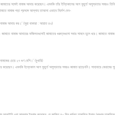
ীবন জামাতের সঙ্গেই নামাজ আদায় করেছেন। এমনকি তাঁর ইন্তিকালের আগ মুহূর্তে অসুস্থতার সময়ও তিনি
াতে নামাজ পড়া প্রসঙ্গে আল্লাহ তাআলা এভাবে নির্দেশ দেন-
নামাজ আদায় কর।’ (সুরা বাকারা : আয়াত ৪৩)
। জামাতে নামাজ আদায়ের ফজিলতগুলোই জামাতের গুরুত্বগুলো সবার সামনে তুলে ধরে। জামাতে নামাজ
ামাজের চেয়ে ২৭ গুণ বেশি।’ (বুখারি)
 আদায় করেছেন। এমনকি ইন্তেকাল আগ মুহূর্তে অসুস্থতার সময়ও জামাত ছাড়েননি। সাহাবায়ে কেরামের প
্লাহু আলাইহি ওয়া সাল্লাম ইরশাদ করেছেন, যে ব্যক্তি ৪০ দিন পর্যন্ত তাকবিরে উলার (প্রথম তাকবিরে