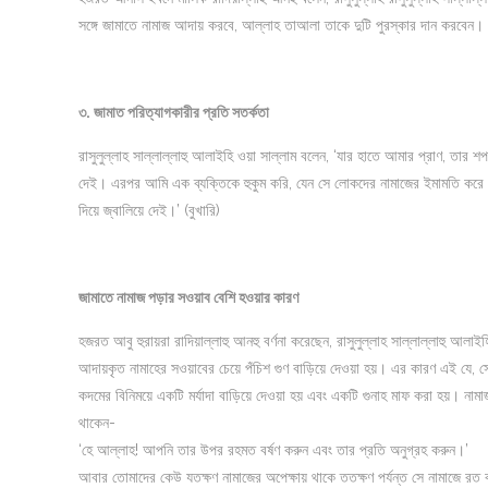
সঙ্গে জামাতে নামাজ আদায় করবে, আল্লাহ তাআলা তাকে দুটি পুরস্কার দান করবেন। এ
৩. জামাত পরিত্যাগকারীর প্রতি সতর্কতা
রাসুলুল্লাহ সাল্লাল্লাহু আলাইহি ওয়া সাল্লাম বলেন, ‘যার হাতে আমার প্রাণ, তার
দেই। এরপর আমি এক ব্যক্তিকে হুকুম করি, যেন সে লোকদের নামাজের ইমামতি করে
দিয়ে জ্বালিয়ে দেই।’ (বুখারি)
জামাতে নামাজ পড়ার সওয়াব বেশি হওয়ার কারণ
হজরত আবু হুরায়রা রাদিয়াল্লাহু আনহু বর্ণনা করেছেন, রাসুলুল্লাহ সাল্লাল্লাহু আলা
আদায়কৃত নামাহের সওয়াবের চেয়ে পঁচিশ গুণ বাড়িয়ে দেওয়া হয়। এর কারণ এই 
কদমের বিনিময়ে একটি মর্যাদা বাড়িয়ে দেওয়া হয় এবং একটি গুনাহ মাফ করা হয়। না
থাকেন-
‘হে আল্লাহ! আপনি তার উপর রহমত বর্ষণ করুন এবং তার প্রতি অনুগ্রহ করুন।’
আবার তোমাদের কেউ যতক্ষণ নামাজের অপেক্ষায় থাকে ততক্ষণ পর্যন্ত সে নামাজে রত ব