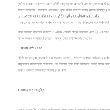
মুসলিম উম্মাহর সর্বোত্তম আদর্শ নবিজী সাল্লাল্লাহু আলাইহি ওয়া সাল্লাম সারা জ
জামাত ছাড়েননি। সাহাবায়ে কেরামেরও পুরো জীবন জামাতে নামাজ আদায় করেছেন। জাম
وَ اَقِیۡمُوا الصَّلٰوۃَ وَ اٰتُوا الزَّکٰوۃَ وَ ارۡکَعُوۡا مَعَ الرّٰکِعِیۡنَ
‘আর তোমরা যথাযথভাবে নামাজ পড় এবং জাকাত দাও আর নামাজিদের সঙ্গে (জামাতে) 
কারণ জামাতে নামাজের ফজিলত ও গুরুত্ব একাকী নামাজ আদায়ের চেয়ে ২৭ গুণ বেশি
আরও অনেক উপকারিতা রয়েছে। আসুন, জেনে নিই উপকারিতাগুলো-
১. সওয়াব বেশি ২৭ গুণ
নবিজী সাল্লাল্লাহু আলাইহি ওয়া সাল্লাম বলেছেন, ‘জামাতে নামাজের ফজিলত একাকী ন
রাসুলুল্লাহ সাল্লাল্লাহু আলাইহি ওয়া সাল্লাম পুরো জীবন জামাতের সঙ্গেই নামাজ
জীবনও সেভাবে অতিবাহিত হয়েছে।’ (বুখারি)
২. জাহান্নাম থেকে মুক্তি
হজরত আনাস ইবনে মালিক রাদিয়াল্লাহু আনহু বলেন, রাসুলুল্লাহ রাসুলুল্লাহ সাল্লাল