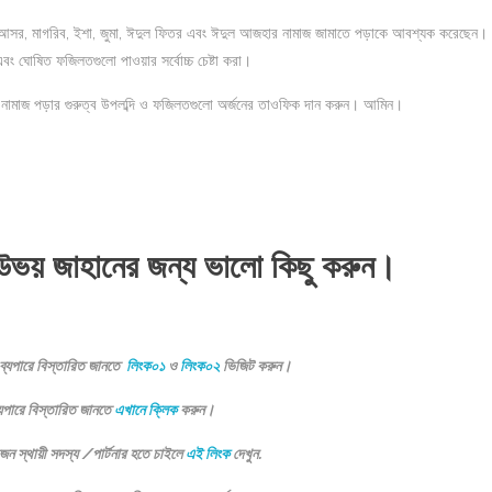
, আসর, মাগরিব, ইশা, জুমা, ঈদুল ফিতর এবং ঈদুল আজহার নামাজ জামাতে পড়াকে আবশ্যক করেছেন। 
ং ঘোষিত ফজিলতগুলো পাওয়ার সর্বোচ্চ চেষ্টা করা।
 নামাজ পড়ার গুরুত্ব উপলব্দি ও ফজিলতগুলো অর্জনের তাওফিক দান করুন। আমিন।
উভয় জাহানের জন্য ভালো কিছু করুন।
ব্যপারে বিস্তারিত জানতে
লিংক০১
ও
লিংক০২
ভিজিট করুন।
যপারে বিস্তারিত জানতে
এখানে ক্লিক
করুন।
স্থায়ী সদস্য /পার্টনার হতে চাইলে
এই লিংক
দেখুন.