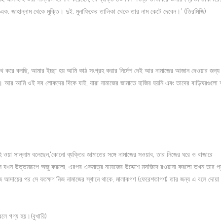
ক. জাহান্নাম থেকে মুক্তি। দুই. মুনাফিকের তালিকা থেকে তার নাম কেটে দেবেন।’ (তিরমিজি)
 শপথ করে বলছি, আমার ইচ্ছা হয় আমি কাঠ সংগ্রহ করার নির্দেশ দেই আর নামাজের আজান দেওয়ার জন্য 
। আর আমি ওই সব লোকদের দিকে যাই, যারা নামাজের জামাতে হাজির হয়নি এবং তাদের বাড়িঘরগুলো
ইহি ওয়া সাল্লাম বলেছেন,‘কোনো ব্যক্তির জামাতের সঙ্গে নামাজের সওয়াব, তার নিজের ঘরে ও বাজারে
যে, সে যখন উত্তমরূপে অজু করলো, এরপর একমাত্র নামাজের উদ্দেশে মসজিদে রওয়ানা করলো তখন তার প্
মাজ আদায়ের পর সে যতক্ষণ নিজ নামাজের স্থানে থাকে, মালাকগণ (ফেরেশতাগণ) তার জন্য এ বলে দোয়
লে গণ্য হয়।(বুখারি)