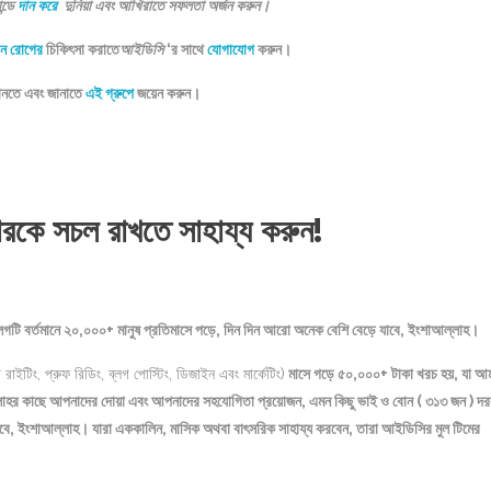
ন্ডে
দান করে
দুনিয়া এবং আখিরাতে সফলতা অর্জন করুন।
ন রোগের
চিকিৎসা করাতে
আইডিসি
‘র সাথে
যোগাযোগ
করুন।
জানতে এবং জানাতে
এই গ্রুপে
জয়েন করুন।
টারকে সচল রাখতে সাহায্য করুন!
 ব্লগটি বর্তমানে ২০,০০০+ মানুষ প্রতিমাসে পড়ে, দিন দিন আরো অনেক বেশি বেড়ে যাবে, ইংশাআল্লাহ।
াইটিং, প্রুফ রিডিং, ব্লগ পোস্টিং, ডিজাইন এবং মার্কেটিং)
মাসে গড়ে ৫০,০০০+ টাকা খরচ হয়, যা আ
ম আল্লাহর কাছে আপনাদের দোয়া এবং আপনাদের সহযোগিতা প্রয়োজন, এমন কিছু ভাই ও বোন ( ৩১৩ জন ) দর
যাবে, ইংশাআল্লাহ।
যারা এককালিন, মাসিক অথবা বাৎসরিক সাহায্য করবেন, তারা আইডিসির মুল টিমের