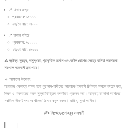
📍 ঢাকার মধ্যে:
প্রথমবার: ৳৫০০০
২য়/৩য় বার: ৳৪০০০
📍 ঢাকার বাইরে:
প্রথমবার: ৳১০০০০
২য়/৩য় বার: ৳৮০০০
⚠️ দ্রষ্টব্য: দূরত্ব, অসুস্থতা, প্রাকৃতিক দুর্যোগ এবং জটিল রোগের ক্ষেত্রে হাদিয়া আলোচনা
সাপেক্ষে কমবেশি হতে পারে।
🔹 আমাদের উদ্দেশ্য:
আমাদের একমাত্র লক্ষ্য হলো কুরআন-হাদীসের আলোকে ইসলামী চিকিৎসা সমাজে কায়েম করা,
শিরক ও বিদআতের বদলে সুন্নাহভিত্তিক রুকইয়ার প্রচলন করা। আল্লাহ্‌ তাআলা আমাদের
সবাইকে দীন-ইসলামের খাদেম হিসেবে কবুল করুন। আমীন, সুম্মা আমীন।
✍️ লিখেছেন:মাহবুব ওসমানী