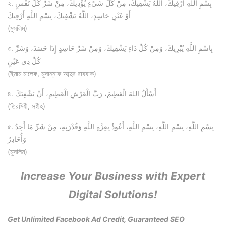
২. بِسْمِ اللَّهِ أَرْقِيكَ، اللَّهُ يَشْفِيكَ، مِنْ كُلِّ شَيْءٍ يُؤْذِيكَ، مِنْ شَرِّ كُلِّ نَفْسٍ
أَوْ عَيْنِ حَاسِدٍ، اللَّهُ يَشْفِيكَ، بِسْمِ اللَّهِ أَرْقِيكَ
(মুসলিম)
৩. بِاسْمِ اللَّهِ يُبْرِيكَ، وَمِنْ كُلِّ دَاءٍ يَشْفِيكَ، وَمِنْ شَرِّ حَاسِدٍ إِذَا حَسَدَ، وَشَرِّ
كُلِّ ذِي عَيْنٍ
(ইমাম মালেক, মুসান্নাফ আব্দুর রাযযাক)
৪. أَسْأَلُ اللهَ الْعَظِيمَ، رَبَّ الْعَرْشِ الْعَظِيمِ، أَنْ يَشْفِيَكَ
(তিরমিযী, সহীহ)
৫. بِسْمِ اللَّهِ، بِسْمِ اللَّهِ، بِسْمِ اللَّهِ، أَعُوذُ بِعِزَّةِ اللَّهِ وَقُدْرَتِهِ، مِنْ شَرِّ مَا أَجِدُ
وَأُحَاذِرُ
(মুসলিম)
Increase Your Business with Expert
Digital Solutions!
Get Unlimited Facebook Ad Credit, Guaranteed SEO