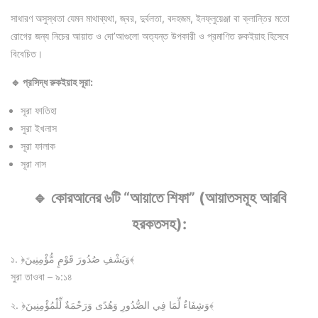
সাধারণ অসুস্থতা যেমন মাথাব্যথা, জ্বর, দুর্বলতা, বদহজম, ইনফ্লুয়েঞ্জা বা ক্লান্তির মতো
রোগের জন্য নিচের আয়াত ও দো’আগুলো অত্যন্ত উপকারী ও প্রমাণিত রুকইয়াহ হিসেবে
বিবেচিত।
🔹 প্রসিদ্ধ রুকইয়াহ সূরা:
সূরা ফাতিহা
সুরা ইখলাস
সূরা ফালাক
সূরা নাস
🔹 কোরআনের ৬টি “আয়াতে শিফা” (আয়াতসমূহ আরবি
হরকতসহ):
১. ﴿وَيَشْفِ صُدُورَ قَوْمٍ مُّؤْمِنِينَ﴾
সুরা তাওবা – ৯:১৪
২. ﴿وَشِفَاءٌ لِّمَا فِي الصُّدُورِ وَهُدًى وَرَحْمَةٌ لِّلْمُؤْمِنِينَ﴾