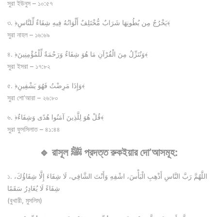
সুরা ইউনুস – ১০:৫৭
৩. ﴿يَخْرُجُ مِن بُطُونِهَا شَرَابٌ مُّخْتَلِفٌ أَلْوَانُهُ فِيهِ شِفَاءٌ لِّلنَّاسِ﴾
সুরা নাহল – ১৬:৬৯
৪. ﴿وَنُنَزِّلُ مِنَ الْقُرْآنِ مَا هُوَ شِفَاءٌ وَرَحْمَةٌ لِّلْمُؤْمِنِينَ﴾
সুরা ইসরা – ১৭:৮২
৫. ﴿وَإِذَا مَرِضْتُ فَهُوَ يَشْفِينِ﴾
সুরা শো’আরা – ২৬:৮০
৬. ﴿قُلْ هُوَ لِلَّذِينَ آمَنُوا هُدًى وَشِفَاءٌ﴾
সুরা ফুসসিলাত – ৪১:৪৪
🔹 রাসূল ﷺ প্রদত্ত রুকইয়ার দো’আসমূহ:
১. اللَّهُمَّ رَبَّ النَّاسِ أَذْهِبِ الْبَأْسَ، اشْفِهِ وَأَنْتَ الشَّافِي، لَا شِفَاءَ إِلَّا شِفَاؤُكَ،
شِفَاءً لَا يُغَادِرُ سَقَمًا
(বুখারী, মুসলিম)