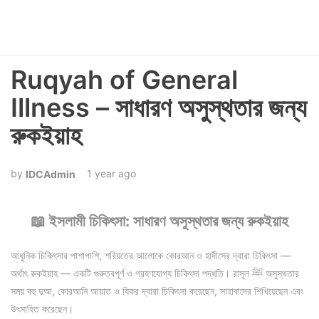
Ruqyah of General
Illness – সাধারণ অসুস্থতার জন্য
রুকইয়াহ
1 year ago
IDCAdmin
📖 ইসলামী চিকিৎসা: সাধারণ অসুস্থতার জন্য রুকইয়াহ
আধুনিক চিকিৎসার পাশাপাশি, শরিয়তের আলোকে কোরআন ও হাদীসের দ্বারা চিকিৎসা —
অর্থাৎ রুকইয়াহ — একটি গুরুত্বপূর্ণ ও গ্রহণযোগ্য চিকিৎসা পদ্ধতি। রাসূল ﷺ অসুস্থতার
সময় বহু দুআ, কোরআনি আয়াত ও যিকর দ্বারা চিকিৎসা করেছেন, সাহাবাদের শিখিয়েছেন এবং
উৎসাহিত করেছেন।