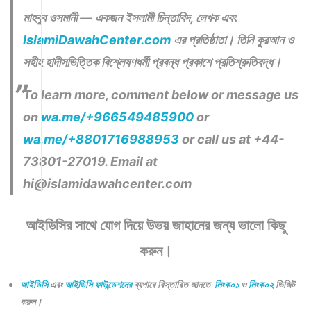
মাহবুব ওসমানী — একজন ইসলামী চিন্তাবিদ, লেখক এবং
IslamiDawahCenter.com
এর প্রতিষ্ঠাতা। তিনি কুরআন ও
সহীহ হাদীসভিত্তিক বিশ্লেষণধর্মী প্রবন্ধ প্রকাশে প্রতিশ্রুতিবদ্ধ।
To learn more, comment below or message us
on
wa.me/+966549485900
or
wa.me/+8801716988953
or call us at +44-
73801-27019. Email at
hi@islamidawahcenter.com
আইডিসির সাথে যোগ দিয়ে উভয় জাহানের জন্য ভালো কিছু
করুন।
আইডিসি
এবং
আইডিসি ফাউন্ডেশনের
ব্যপারে বিস্তারিত জানতে
লিংক০১
ও
লিংক০২
ভিজিট
করুন।