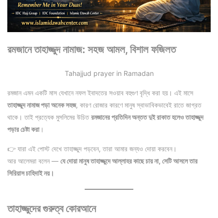
রমজানে তাহাজ্জুদ নামাজ: সহজ আমল, বিশাল ফজিলত
Tahajjud prayer in Ramadan
রমজান এমন একটি মাস যেখানে নফল ইবাদতের সওয়াব বহুগুণ বৃদ্ধি করা হয়। এই মাসে
তাহাজ্জুদ নামাজ পড়া অনেক সহজ
, কারণ রোজার কারণে মানুষ স্বাভাবিকভাবেই রাতে জাগ্রত
থাকে। তাই প্রত্যেক মুসলিমের উচিত
রমজানের প্রতিদিন অন্তত দুই রাকাত হলেও তাহাজ্জুদ
পড়ার চেষ্টা করা
।
👉 যারা এই পোস্ট দেখে তাহাজ্জুদ পড়বেন, তারা আমার জন্যও দোয়া করবেন।
আর আলেমরা বলেন —
যে দোয়া মানুষ তাহাজ্জুদে আল্লাহর কাছে চায় না, সেটি আসলে তার
সিরিয়াস চাহিদাই নয়।
তাহাজ্জুদের গুরুত্ব কোরআনে