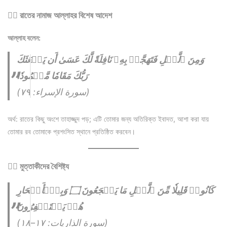
১️⃣ রাতের নামাজ আল্লাহর বিশেষ আদেশ
আল্লাহ বলেন:
وَمِنَ ٱلَّيۡلِ فَتَهَجَّدۡ بِهِۦ نَافِلَةً لَّكَ عَسَىٰ أَن يَبۡعَثَكَ
رَبُّكَ مَقَامٗا مَّحۡمُودٗا
(سورة الإسراء: ٧٩)
অর্থ: রাতের কিছু অংশে তাহাজ্জুদ পড়; এটি তোমার জন্য অতিরিক্ত ইবাদত, আশা করা যায়
তোমার রব তোমাকে প্রশংসিত স্থানে প্রতিষ্ঠিত করবেন।
২️⃣ মুত্তাকীদের বৈশিষ্ট্য
كَانُوا۟ قَلِيلٗا مِّنَ ٱلَّيۡلِ مَا يَهۡجَعُونَ ۝ وَبِٱلۡأَسۡحَارِ
هُمۡ يَسۡتَغۡفِرُونَ
(سورة الذاريات: ١٧–١٨)