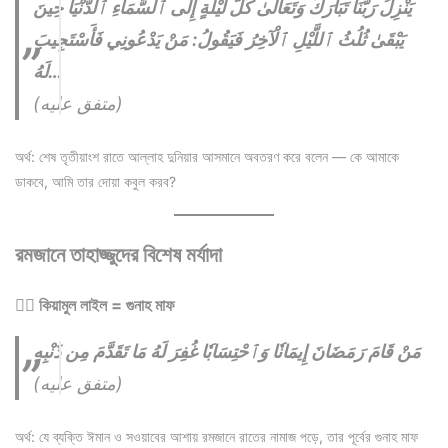
يَنْزِلُ رَبُّنَا تَبَارَكَ وَتَعَالَىٰ كُلَّ لَيْلَةٍ إِلَى ٱلسَّمَاءِ ٱلدُّنْيَا حِينَ
يَبْقَىٰ ثُلُثُ ٱللَّيْلِ ٱلْآخِرُ فَيَقُولُ: مَنْ يَدْعُونِي فَأَسْتَجِيبَ
لَهُ…
(متفق عليه)
অর্থ: শেষ তৃতীয়াংশ রাতে আল্লাহ দুনিয়ার আসমানে অবতরণ করে বলেন — কে আমাকে
ডাকবে, আমি তার দোয়া কবুল করব?
রমজানে তাহাজ্জুদের বিশেষ মর্যাদা
১️⃣ কিয়ামুল লাইল = গুনাহ মাফ
مَنْ قَامَ رَمَضَانَ إِيمَانٗا وَٱحْتِسَابٗا غُفِرَ لَهُ مَا تَقَدَّمَ مِن ذَنْبِهِ
(متفق عليه)
অর্থ: যে ব্যক্তি ঈমান ও সওয়াবের আশায় রমজানে রাতের নামাজ পড়ে, তার পূর্বের গুনাহ মাফ