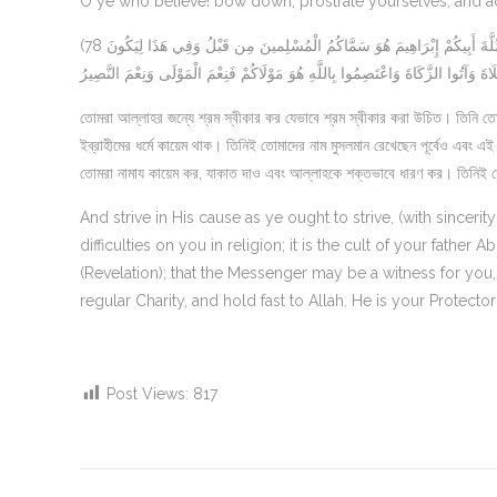
O ye who believe! bow down, prostrate yourselves, and a
(78 وَجَاهِدُوا فِي اللَّهِ حَقَّ جِهَادِهِ هُوَ اجْتَبَاكُمْ وَمَا جَعَلَ عَلَيْكُمْ فِي الدِّينِ مِنْ حَرَجٍ مِّلَّةَ أَبِيكُمْ إِبْرَاهِيمَ هُوَ سَمَّاكُمُ الْمُسْلِمينَ مِن قَبْلُ وَفِي هَذَا لِيَكُونَ
وَآتُوا الزَّكَاةَ وَاعْتَصِمُوا بِاللَّهِ هُوَ مَوْلَاكُمْ فَنِعْمَ الْمَوْلَى وَنِعْمَ النَّصِيرُ
তোমরা আল্লাহর জন্যে শ্রম স্বীকার কর যেভাবে শ্রম স্বীকার করা উচিত। তিনি তোম
ইব্রাহীমের ধর্মে কায়েম থাক। তিনিই তোমাদের নাম মুসলমান রেখেছেন পূর্বেও এবং এই 
তোমরা নামায কায়েম কর, যাকাত দাও এবং আল্লাহকে শক্তভাবে ধারণ কর। তিনিই
And strive in His cause as ye ought to strive, (with since
difficulties on you in religion; it is the cult of your fath
(Revelation); that the Messenger may be a witness for you,
regular Charity, and hold fast to Allah. He is your Protecto
Post Views:
817