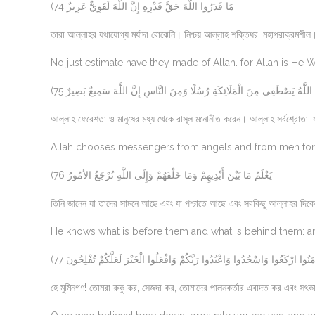
(74 مَا قَدَرُوا اللَّهَ حَقَّ قَدْرِهِ إِنَّ اللَّهَ لَقَوِيٌّ عَزِيزٌ
তারা আল্লাহর যথাযোগ্য মর্যাদা বোঝেনি। নিশ্চয় আল্লাহ শক্তিধর, মহাপরাক্রমশীল
No just estimate have they made of Allah. for Allah is He W
(75 اللَّهُ يَصْطَفِي مِنَ الْمَلَائِكَةِ رُسُلًا وَمِنَ النَّاسِ إِنَّ اللَّهَ سَمِيعٌ بَصِيرٌ
আল্লাহ ফেরেশতা ও মানুষের মধ্য থেকে রাসূল মনোনীত করেন। আল্লাহ সর্বশ্রোতা, সর্ব
Allah chooses messengers from angels and from men for Al
(76 يَعْلَمُ مَا بَيْنَ أَيْدِيهِمْ وَمَا خَلْفَهُمْ وَإِلَى اللَّهِ تُرْجَعُ الأمُورُ
তিনি জানেন যা তাদের সামনে আছে এবং যা পশ্চাতে আছে এবং সবকিছু আল্লাহর দিকে 
He knows what is before them and what is behind them: and
(77  آمَنُوا ارْكَعُوا وَاسْجُدُوا وَاعْبُدُوا رَبَّكُمْ وَافْعَلُوا الْخَيْرَ لَعَلَّكُمْ تُفْلِحُونَ
হে মুমিনগণ! তোমরা রুকু কর, সেজদা কর, তোমাদের পালনকর্তার এবাদত কর এবং সৎ