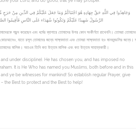
dore your Lord; and do good; that ye may prosper.
الرَّسُولُ شَهِيدًا عَلَيْكُمْ وَتَكُونُوا شُهَدَاء عَلَى النَّاسِ فَأَقِيمُوا الصَّلَاةَ 
াদেরকে পছন্দ করেছেন এবং ধর্মের ব্যাপারে তোমাদের উপর কোন সংকীর্ণতা রাখেননি। তোমরা তোমাদে
কোরআনেও, যাতে রসূল তোমাদের জন্যে সাক্ষ্যদাতা এবং তোমরা সাক্ষ্যদাতা হও মানবমন্ডলির জন্যে। স
 তোমাদের মালিক। অতএব তিনি কত উত্তম মালিক এবং কত উত্তম সাহায্যকারী।
rity and under discipline). He has chosen you, and has imposed no
er Abraham. It is He Who has named you Muslims, both before and in this
 and ye be witnesses for mankind! So establish regular Prayer, give
r – the Best to protect and the Best to help!