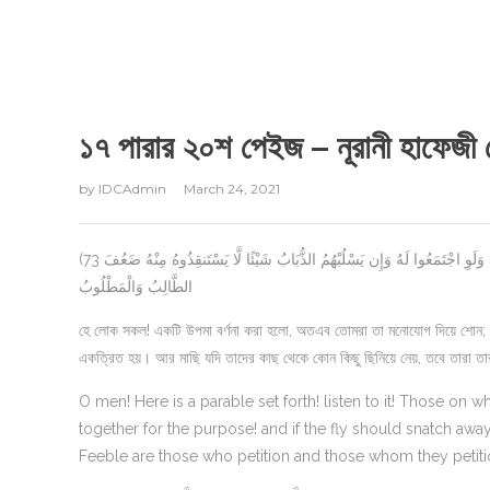
১৭ পারার ২০শ পেইজ – নূরানী হাফেজ
by
IDCAdmin
March 24, 2021
(73 يَا أَيُّهَا النَّاسُ ضُرِبَ مَثَلٌ فَاسْتَمِعُوا لَهُ إِنَّ الَّذِينَ تَدْعُونَ مِن دُونِ اللَّهِ لَن يَخْلُقُوا ذُبَابًا وَلَوِ اجْتَمَعُوا لَهُ وَإِن يَسْلُبْهُمُ الذُّبَابُ شَيْئًا لَّا يَسْتَنقِذُوهُ مِنْهُ ضَعُفَ
الطَّالِبُ وَالْمَطْلُوبُ
হে লোক সকল! একটি উপমা বর্ণনা করা হলো, অতএব তোমরা তা মনোযোগ দিয়ে শোন; 
একত্রিত হয়। আর মাছি যদি তাদের কাছ থেকে কোন কিছু ছিনিয়ে নেয়, তবে তারা তার 
O men! Here is a parable set forth! listen to it! Those on wh
together for the purpose! and if the fly should snatch awa
Feeble are those who petition and those whom they petiti