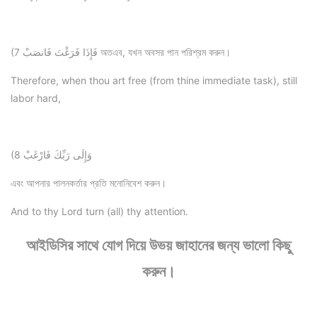
(7 فَإِذَا فَرَغْتَ فَانصَبْ অতএব, যখন অবসর পান পরিশ্রম করুন।
Therefore, when thou art free (from thine immediate task), still
labor hard,
(8 وَإِلَى رَبِّكَ فَارْغَبْ
এবং আপনার পালনকর্তার প্রতি মনোনিবেশ করুন।
And to thy Lord turn (all) thy attention.
আইডিসির সাথে যোগ দিয়ে উভয় জাহানের জন্য ভালো কিছু
করুন।