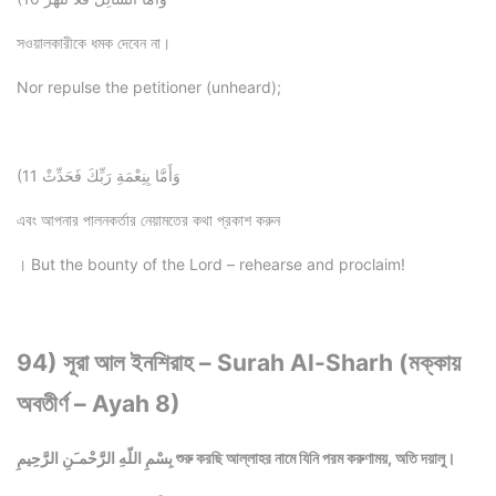
সওয়ালকারীকে ধমক দেবেন না।
Nor repulse the petitioner (unheard);
(11 وَأَمَّا بِنِعْمَةِ رَبِّكَ فَحَدِّثْ
এবং আপনার পালনকর্তার নেয়ামতের কথা প্রকাশ করুন
। But the bounty of the Lord – rehearse and proclaim!
94) সূরা আল ইনশিরাহ – Surah Al-Sharh (মক্কায়
অবতীর্ণ – Ayah 8)
بِسْمِ اللّهِ الرَّحْمـَنِ الرَّحِيمِ শুরু করছি আল্লাহর নামে যিনি পরম করুণাময়, অতি দয়ালু।