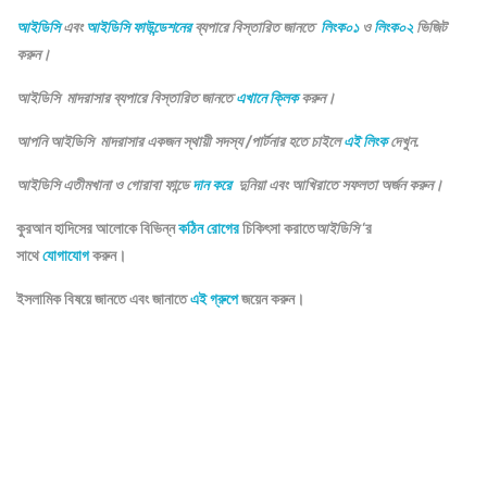
আইডিসি
এবং
আইডিসি ফাউন্ডেশনের
ব্যপারে বিস্তারিত জানতে
লিংক০১
ও
লিংক০২
ভিজিট
করুন।
আইডিসি মাদরাসার ব্যপারে বিস্তারিত জানতে
এখানে ক্লিক
করুন।
আপনি আইডিসি মাদরাসার একজন স্থায়ী সদস্য /পার্টনার হতে চাইলে
এই লিংক
দেখুন.
আইডিসি এতীমখানা ও গোরাবা ফান্ডে
দান করে
দুনিয়া এবং আখিরাতে সফলতা অর্জন করুন।
কুরআন হাদিসের আলোকে বিভিন্ন
কঠিন রোগের
চিকিৎসা করাতে
আইডিসি
‘র
সাথে
যোগাযোগ
করুন।
ইসলামিক বিষয়ে জানতে এবং জানাতে
এই গ্রুপে
জয়েন করুন।