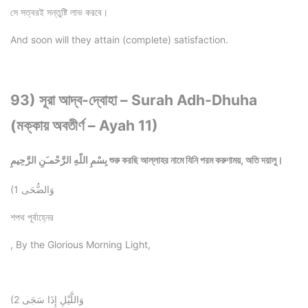
সে সত্বরই সন্তুষ্টি লাভ করবে।
And soon will they attain (complete) satisfaction.
93) সূরা আদ্ব-দ্বোহা – Surah Adh-Dhuha
(মক্কায় অবতীর্ণ – Ayah 11)
بِسْمِ اللّهِ الرَّحْمـَنِ الرَّحِيمِ শুরু করছি আল্লাহর নামে যিনি পরম করুণাময়, অতি দয়ালু।
(1 وَالضُّحَى
শপথ পূর্বাহ্নের
, By the Glorious Morning Light,
(2 وَاللَّيْلِ إِذَا سَجَى