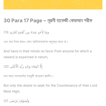
30 Para 17 Page – নূরানী হাফেজী কোরআন শরীফ
(19 وَمَا لِأَحَدٍ عِندَهُ مِن نِّعْمَةٍ تُجْزَى
এবং তার উপর কারও কোন প্রতিদানযোগ্য অনুগ্রহ থাকে না।
And have in their minds no favor from anyone for which a
reward is expected in return,
(20 إِلَّا ابْتِغَاء وَجْهِ رَبِّهِ الْأَعْلَى
তার মহান পালনকর্তার সন্তুষ্টি অন্বেষণ ব্যতীত।
But only the desire to seek for the Countenance of their Lord
Most High;
(21 وَلَسَوْفَ يَرْضَى