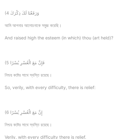
(4 وَرَفَعْنَا لَكَ ذِكْرَكَ
আমি আপনার আলোচনাকে সমুচ্চ করেছি।
And raised high the esteem (in which) thou (art held)?
(5 فَإِنَّ مَعَ الْعُسْرِ يُسْرًا
নিশ্চয় কষ্টের সাথে স্বস্তি রয়েছে।
So, verily, with every difficulty, there is relief:
(6 إِنَّ مَعَ الْعُسْرِ يُسْرًا
নিশ্চয় কষ্টের সাথে স্বস্তি রয়েছে।
Verily, with every difficulty there is relief.