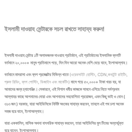
ইসলামী দাওয়াহ সেন্টারকে সচল রাখতে সাহায্য করুন!
ইসলামী দাওয়াহ সেন্টার ১টি অলাভজনক দাওয়াহ প্রতিষ্ঠান, এই প্রতিষ্ঠানের ইসলামিক ব্লগটি
বর্তমানে ২০,০০০+ মানুষ প্রতিমাসে পড়ে, দিন দিন আরো অনেক বেশি বেড়ে যাবে, ইংশাআল্লাহ।
বর্তমানে মাদরাসা এবং ব্লগ প্রজেক্টের বিভিন্ন খাতে
(ওয়েবসাইট হোস্টিং, CDN,কনটেন্ট রাইটিং,
প্রুফ রিডিং, ব্লগ পোস্টিং, ডিজাইন এবং মার্কেটিং)
মাসে গড়ে ৫০,০০০+ টাকা খরচ হয়, যা
আমাদের জন্য চ্যালেঞ্জিং। সেকারনে, এই বিশাল ধর্মীয় কাজকে সামনে এগিয়ে নিতে সর্বপ্রথম
আল্লাহর কাছে আপনাদের দোয়া এবং আপনাদের সহযোগিতা প্রয়োজন, এমন কিছু ভাই ও বোন (
৩১৩ জন ) দরকার, যারা আইডিসিকে নির্দিষ্ট অংকের সাহায্য করবেন, তাহলে এই পথ চলা অনেক
সহজ হয়ে যাবে, ইংশাআল্লাহ।
যারা এককালিন, মাসিক অথবা বাৎসরিক সাহায্য করবেন, তারা আইডিসির মুল টিমের অন্তর্ভুক্ত
হয়ে যাবেন, ইংশাআল্লাহ।