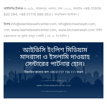
আইডিসির ঠিকানাঃ
খঃ ৬৫/৫, শাহজাদপুর, গুলশান, ঢাকা -১২১২, মোবাইলঃ +88 01609
820 094, +88 01716 988 953 ( নগদ/বিকাশ পার্সোনাল )
ইমেলঃ
info@islamidawahcenter.com, info@idcmadrasah.com,
ওয়েব: www.islamidawahcenter.com, www.idcmadrasah.com সার্বিক
তত্ত্বাবধানেঃ হাঃ মুফতি মাহবুব ওসমানী ( এম. এ. ইন ইংলিশ )