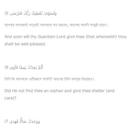
(5 وَلَسَوْفَ يُعْطِيكَ رَبُّكَ فَتَرْضَى
আপনার পালনকর্তা সত্বরই আপনাকে দান করবেন, অতঃপর আপনি সন্তুষ্ট হবেন।
And soon will thy Guardian-Lord give thee (that wherewith) thou
shalt be well-pleased.
(6 أَلَمْ يَجِدْكَ يَتِيمًا فَآوَى
তিনি কি আপনাকে এতীমরূপে পাননি? অতঃপর তিনি আশ্রয় দিয়েছেন।
Did He not find thee an orphan and give thee shelter (and
care)?
(7 وَوَجَدَكَ ضَالًّا فَهَدَى