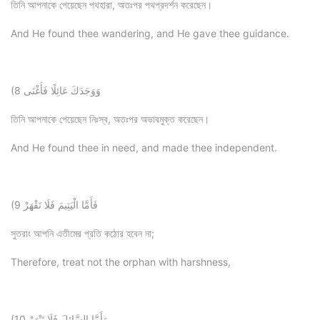
তিনি আপনাকে পেয়েছেন পথহারা, অতঃপর পথপ্রদর্শন করেছেন।
And He found thee wandering, and He gave thee guidance.
(8 وَوَجَدَكَ عَائِلًا فَأَغْنَى
তিনি আপনাকে পেয়েছেন নিঃস্ব, অতঃপর অভাবমুক্ত করেছেন।
And He found thee in need, and made thee independent.
(9 فَأَمَّا الْيَتِيمَ فَلَا تَقْهَرْ
সুতরাং আপনি এতীমের প্রতি কঠোর হবেন না;
Therefore, treat not the orphan with harshness,
(10 وَأَمَّا السَّائِلَ فَلَا تَنْهَرْ