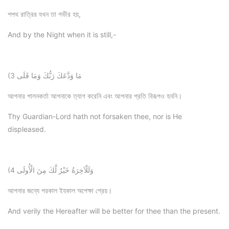
শপথ রাত্রির যখন তা গভীর হয়,
And by the Night when it is still,-
(3 مَا وَدَّعَكَ رَبُّكَ وَمَا قَلَى
আপনার পালনকর্তা আপনাকে ত্যাগ করেনি এবং আপনার প্রতি বিরূপও হননি।
Thy Guardian-Lord hath not forsaken thee, nor is He
displeased.
(4 وَلَلْآخِرَةُ خَيْرٌ لَّكَ مِنَ الْأُولَى
আপনার জন্যে পরকাল ইহকাল অপেক্ষা শ্রেয়।
And verily the Hereafter will be better for thee than the present.