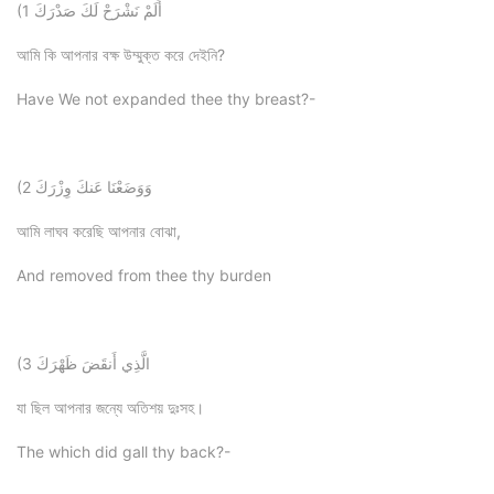
(1 أَلَمْ نَشْرَحْ لَكَ صَدْرَكَ
আমি কি আপনার বক্ষ উম্মুক্ত করে দেইনি?
Have We not expanded thee thy breast?-
(2 وَوَضَعْنَا عَنكَ وِزْرَكَ
আমি লাঘব করেছি আপনার বোঝা,
And removed from thee thy burden
(3 الَّذِي أَنقَضَ ظَهْرَكَ
যা ছিল আপনার জন্যে অতিশয় দুঃসহ।
The which did gall thy back?-