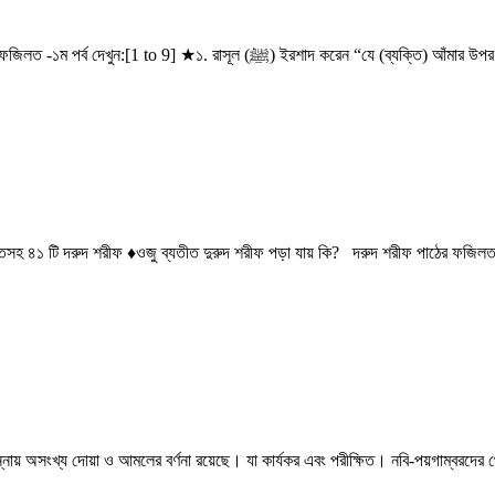
উপর এক বার দরূদ শরীফ পাঠ করে, আল্লাহ্ তাআলা তার উপর দশটি রহমত নাযিল করেন, আর
টি দরুদ শরীফ ♦ওজু ব্যতীত দুরুদ শরীফ পড়া যায় কি? দরুদ শরীফ পাঠের ফজিলত: রাসূ
্নায় অসংখ্য দোয়া ও আমলের বর্ণনা রয়েছে। যা কার্যকর এবং পরীক্ষিত। নবি-পয়গাম্বরদের