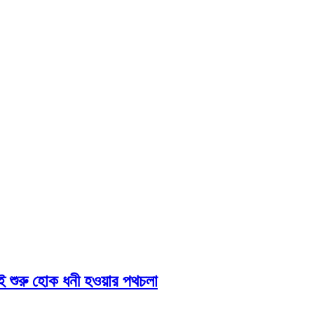
 শুরু হোক ধনী হওয়ার পথচলা