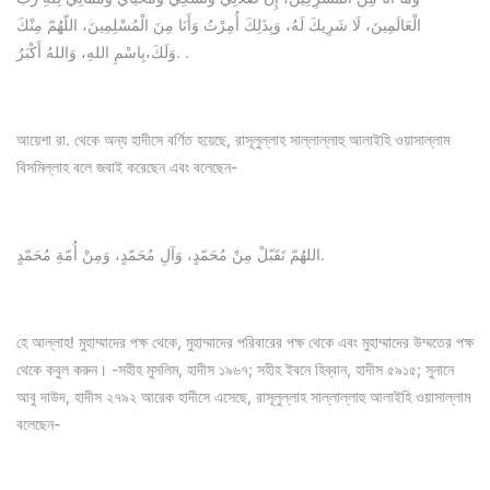
الْعَالَمِينَ، لَا شَرِيكَ لَهُ، وَبِذَلِكَ أُمِرْتُ وَأَنَا مِنَ الْمُسْلِمِينَ، اللّهُمّ مِنْكَ
وَلَكَ،بِاسْمِ اللهِ، وَاللهُ أَكْبَرُ. .
আয়েশা রা. থেকে অন্য হাদীসে বর্ণিত হয়েছে, রাসূলুল্লাহ সাল্লাল্লাহু আলাইহি ওয়াসাল্লাম
বিসমিল্লাহ বলে জবাই করেছেন এবং বলেছেন-
اللهُمّ تَقَبّلْ مِنْ مُحَمّدٍ، وَآلِ مُحَمّدٍ، وَمِنْ أُمّةِ مُحَمّدٍ.
হে আল্লাহ! মুহাম্মাদের পক্ষ থেকে, মুহাম্মাদের পরিবারের পক্ষ থেকে এবং মুহাম্মাদের উম্মতের পক্ষ
থেকে কবুল করুন। -সহীহ মুসলিম, হাদীস ১৯৬৭; সহীহ ইবনে হিব্বান, হাদীস ৫৯১৫; সুনানে
আবু দাউদ, হাদীস ২৭৯২ আরেক হাদীসে এসেছে, রাসূলুল্লাহ সাল্লাল্লাহু আলাইহি ওয়াসাল্লাম
বলেছেন-