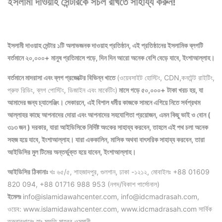
ইসলামী দাওয়াহ সেন্টারকে সচল রাখতে সাহায্য করুন!
ইসলামী দাওয়াহ সেন্টার ১টি অলাভজনক দাওয়াহ প্রতিষ্ঠান, এই প্রতিষ্ঠানের ইসলামিক ব্লগটি
বর্তমানে ২০,০০০+ মানুষ প্রতিমাসে পড়ে, দিন দিন আরো অনেক বেশি বেড়ে যাবে, ইংশাআল্লাহ।
বর্তমানে মাদরাসা এবং ব্লগ প্রজেক্টের বিভিন্ন খাতে
(ওয়েবসাইট হোস্টিং, CDN,কনটেন্ট রাইটিং,
প্রুফ রিডিং, ব্লগ পোস্টিং, ডিজাইন এবং মার্কেটিং)
মাসে গড়ে ৫০,০০০+ টাকা খরচ হয়, যা
আমাদের জন্য চ্যালেঞ্জিং। সেকারনে, এই বিশাল ধর্মীয় কাজকে সামনে এগিয়ে নিতে সর্বপ্রথম
আল্লাহর কাছে আপনাদের দোয়া এবং আপনাদের সহযোগিতা প্রয়োজন, এমন কিছু ভাই ও বোন (
৩১৩ জন ) দরকার, যারা আইডিসিকে নির্দিষ্ট অংকের সাহায্য করবেন, তাহলে এই পথ চলা অনেক
সহজ হয়ে যাবে, ইংশাআল্লাহ।
যারা এককালিন, মাসিক অথবা বাৎসরিক সাহায্য করবেন, তারা
আইডিসির মুল টিমের অন্তর্ভুক্ত হয়ে যাবেন, ইংশাআল্লাহ।
আইডিসির ঠিকানাঃ
খঃ ৬৫/৫, শাহজাদপুর, গুলশান, ঢাকা -১২১২, মোবাইলঃ +88 01609
820 094, +88 01716 988 953 (নগদ/বিকাশ পার্সোনাল)
ইমেলঃ
info@islamidawahcenter.com, info@idcmadrasah.com,
ওয়েব: www.islamidawahcenter.com, www.idcmadrasah.com সার্বিক
তত্ত্বাবধানেঃ হাঃ মুফতি মাহবুব ওসমানী