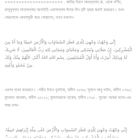
===================== . জাবির ইবনে আবদুল্লাহ রা. থেকে বর্ণিত,
রাসূলুল্লাহ সাল্লাল্লাহু আলাইহি ওয়াসাল্লাম ঈদের দিন দুটি দুম্বা জবাই করেছেন। যখন
সেগুলোকে কেবলামুখী করে শোয়ালেন, তখন বললেন-
إِنِّي وَجّهْتُ وَجْهِيَ لِلّذِي فَطَرَ السّمَاوَاتِ وَالْأَرْضَ حَنِيفًا وَمَا أَنَا مِنَ
الْمُشْرِكِينَ، إِنّ صَلَاتِي وَنُسُكِي وَمَحْيَايَ وَمَمَاتِي لِلهِ رَبِّ الْعَالَمِينَ، لَا شَرِيكَ
لَهُ وَبِذَلِكَ أُمِرْتُ وَأَنَا أَوّلُ الْمُسْلِمِينَ، بِسْمِ اللهِ اللهُ أَكْبَرُ، اللّهُمّ مِنْكَ وَلَكَ
مِنْ مُحَمّدٍ وَأُمّتِهِ.
এরপর যবেহ করেছেন। -সহীহ ইবনে খুযাইমা, হাদীস ২৮৯৯; সুনানে আবু দাউদ, হাদীস ২৭৯৫;
মুসনাদে আহমাদ, হাদীস ১৫০২২; মুসতাদরাকে হাকেম, হাদীস ১৭১৬ . সুতরাং আমরা যবেহ-এর
সময় বলব-
إِنِّي وَجّهْتُ وَجْهِيَ لِلّذِي فَطَرَ السّموَاتِ وَالْأَرْضَ عَلَى مِلّةِ إِبْرَاهِيمَ حَنِيفًا،
وَمَا أَنَا مِنَ الْمُشْرِكِينَ، إِنّ صَلَاتِي وَنُسُكِي وَمَحْيَايَ وَمَمَاتِي لِلهِ رَبِّ