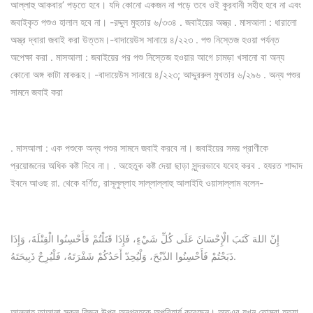
আল্লাহু আকবার’ পড়তে হবে। যদি কোনো একজন না পড়ে তবে ওই কুরবানী সহীহ হবে না এবং
জবাইকৃত পশুও হালাল হবে না। -রদ্দুল মুহতার ৬/৩৩৪ . জবাইয়ের অস্ত্র . মাসআলা : ধারালো
অস্ত্র দ্বারা জবাই করা উত্তম।-বাদায়েউস সানায়ে ৪/২২৩ . পশু নিস্তেজ হওয়া পর্যন্ত
অপেক্ষা করা . মাসআলা : জবাইয়ের পর পশু নিস্তেজ হওয়ার আগে চামড়া খসানো বা অন্য
কোনো অঙ্গ কাটা মাকরূহ। -বাদায়েউস সানায়ে ৪/২২৩; আদ্দুররুল মুখতার ৬/২৯৬ . অন্য পশুর
সামনে জবাই করা
. মাসআলা : এক পশুকে অন্য পশুর সামনে জবাই করবে না। জবাইয়ের সময় প্রাণীকে
প্রয়োজনের অধিক কষ্ট দিবে না। . অহেতুক কষ্ট দেয়া ছাড়া সুন্দরভাবে যবেহ করব . হযরত শাদ্দাদ
ইবনে আওছ রা. থেকে বর্ণিত, রাসূলুল্লাহ সাল্লাল্লাহু আলাইহি ওয়াসাল্লাম বলেন-
إِنّ اللهَ كَتَبَ الْإِحْسَانَ عَلَى كُلِّ شَيْءٍ، فَإِذَا قَتَلْتُمْ فَأَحْسِنُوا الْقِتْلَةَ، وَإِذَا
ذَبَحْتُمْ فَأَحْسِنُوا الذّبْحَ، وَلْيُحِدّ أَحَدُكُمْ شَفْرَتَهُ، فَلْيُرِحْ ذَبِيحَتَهُ.
আল্লাহ তাআলা সকল কিছুর উপর অনুগ্রহকে অপরিহার্য করেছেন। অতএব যখন তোমরা হত্যা