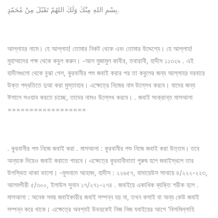
بِسْمِ اللهِ مِنْكَ وَلَكَ اللهُمّ تَقَبّلَ مِنْ مُحَمّدٍ.
আল্লাহর নামে। হে আল্লাহ! তোমার নিকট থেকে এবং তোমার উদ্দেশ্যে। হে আল্লাহ!
মুহাম্মাদের পক্ষ থেকে কবুল করুন। -আল মুজামুল কাবীর, তবারানী, হাদীস ১১৩২৯ . এই
হাদীসগুলো থেকে বুঝা গেল, কুরবানীর পশু জবাই করার পর তা কবুলের জন্য আল্লাহর দরবারে
উক্ত পদ্ধতিতে দুআ করা মুস্তাহাব। এক্ষেত্রে নিজের নাম উল্লেখ করবে। যাদের জন্য
ঈসালে সওয়াব করতে চাচ্ছে, তাদের নামও উল্লেখ করবে। . জবাই সংক্রান্ত মাসআলা
==================
. কুরবানীর পশু নিজে জবাই করা . মাসআলা : কুরবানীর পশু নিজে জবাই করা উত্তম। তবে
অন্যকে দিয়েও জবাই করাতে পারবে। এক্ষেত্রে কুরবানীদাতা পুরুষ হলে জবাইস্থলে তার
উপস্থিত থাকা ভালো। -মুসনাদে আহমদ, হাদীস : ২২৬৫৭, বাদায়েউস সানায়ে ৪/২২২-২২৩,
আলমগীরী ৫/৩০০, ইলাউস সুনান ১৭/২৭১-২৭৪ . জবাইয়ে একাধিক ব্যক্তি শরীক হলে .
মাসআলা : অনেক সময় জবাইকারীর জবাই সম্পন্ন হয় না, তখন কসাই বা অন্য কেউ জবাই
সম্পন্ন করে থাকে। এক্ষেত্রে অবশ্যই উভয়কেই নিজ নিজ যবাইয়ের আগে ‘বিসমিল্লাহি