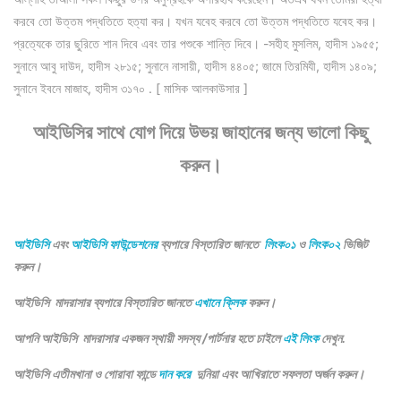
করবে তো উত্তম পদ্ধতিতে হত্যা কর। যখন যবেহ করবে তো উত্তম পদ্ধতিতে যবেহ কর।
প্রত্যেকে তার ছুরিতে শান দিবে এবং তার পশুকে শান্তি দিবে। -সহীহ মুসলিম, হাদীস ১৯৫৫;
সুনানে আবু দাউদ, হাদীস ২৮১৫; সুনানে নাসায়ী, হাদীস ৪৪০৫; জামে তিরমিযী, হাদীস ১৪০৯;
সুনানে ইবনে মাজাহ, হাদীস ৩১৭০ . [ মাসিক আলকাউসার ]
আইডিসির সাথে যোগ দিয়ে উভয় জাহানের জন্য ভালো কিছু
করুন।
আইডিসি
এবং
আইডিসি ফাউন্ডেশনের
ব্যপারে বিস্তারিত জানতে
লিংক০১
ও
লিংক০২
ভিজিট
করুন।
আইডিসি মাদরাসার ব্যপারে বিস্তারিত জানতে
এখানে ক্লিক
করুন।
আপনি আইডিসি মাদরাসার একজন স্থায়ী সদস্য /পার্টনার হতে চাইলে
এই লিংক
দেখুন.
আইডিসি এতীমখানা ও গোরাবা ফান্ডে
দান করে
দুনিয়া এবং আখিরাতে সফলতা অর্জন করুন।