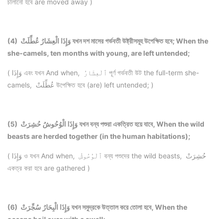
চালানো হবে are moved away )
(4) وَإِذَا الْعِشَارُ عُطِّلَتْ যখন দশ মাসের গর্ভবতী উষ্ট্রীসমূহ উপেক্ষিত হবে; When the
she-camels, ten months with young, are left untended;
( وَإِذَا এবং যখন And when, ٱلْعِشَارُ পূর্ণ গর্ভবতী উট the full-term she-
camels, عُطِّلَتْ উপেক্ষিত হবে (are) left untended; )
(5) وَإِذَا الْوُحُوشُ حُشِرَتْ যখন বন্য পশুরা একত্রিত হয়ে যাবে, When the wild
beasts are herded together (in the human habitations);
( وَإِذَا ও যখন And when, ٱلْوُحُوشُ বন্য পশুদের the wild beasts, حُشِرَتْ
একত্র করা হবে are gathered )
(6) وَإِذَا الْبِحَارُ سُجِّرَتْ যখন সমুদ্রকে উত্তাল করে তোলা হবে, When the