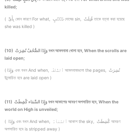
killed;
( بِأَىِّ কোন কারণে For what, ذَنۢبٍ দোষের sin, قُتِلَتْ তাকে হত্যা করা হয়েছে
she was killed )
(10) وَإِذَا الصُّحُفُ نُشِرَتْ যখন আমলনামা খোলা হবে, When the scrolls are
laid open;
( وَإِذَا এবং যখন And when, ٱلصُّحُفُ আমলনামাগুলো the pages, نُشِرَتْ
উন্মোচিত হবে are laid open )
(11) وَإِذَا السَّمَاء كُشِطَتْ যখন আকাশের আবরণ অপসারিত হবে, When the
world on High is unveiled;
( وَإِذَا এবং যখন And when, ٱلسَّمَآءُ আকাশ the sky, كُشِطَتْ আবরণ
অপসারিত হবে is stripped away )