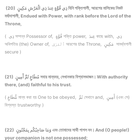
(20) ذِي قُوَّةٍ عِندَ ذِي الْعَرْشِ مَكِينٍ যিনি শক্তিশালী, আরশের মালিকের নিকট
মর্যাদাশালী, Endued with Power, with rank before the Lord of the
Throne,
( ذِى সম্পন্ন Possessor of, قُوَّةٍ শক্তি power, عِندَ কাছে with, ذِى
অধিপতির (the) Owner of, ٱلْعَرْشِ আরশের the Throne, مَكِينٍ সামর্থ্যশালী
secure )
(21) مُطَاعٍ ثَمَّ أَمِينٍ সবার মান্যবর, সেখানকার বিশ্বাসভাজন। With authority
there, (and) faithful to his trust.
( مُّطَاعٍ মান্য করা হয় One to be obeyed, ثَمَّ সেখানে and, أَمِينٍ (এবং সে)
বিশ্বস্ত trustworthy )
(22) وَمَا صَاحِبُكُم بِمَجْنُونٍ এবং তোমাদের সাথী পাগল নন। And (O people!)
your companion is not one possessed;