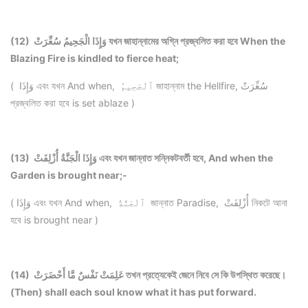
(12) وَإِذَا الْجَحِيمُ سُعِّرَتْ যখ
ন জাহান্নামের অগ্নি প্রজ্বলিত করা হবে When the
Blazing Fire is kindled to fierce heat;
( وَإِذَا এবং যখন And when, ٱلْجَحِيمُ জাহান্নাম the Hellfire, سُعِّرَتْ
প্রজ্বলিত করা হবে is set ablaze )
(13) وَإِذَا الْجَنَّةُ أُزْلِفَتْ এবং যখন জান্নাত সন্নিকটবর্তী হবে, And when the
Garden is brought near;-
( وَإِذَا এবং যখন And when, ٱلْجَنَّةُ জান্নাত Paradise, أُزْلِفَتْ নিকটে আনা
হবে is brought near )
(14) عَلِمَتْ نَفْسٌ مَّا أَحْضَرَتْ তখন প্রত্যেকেই জেনে নিবে সে কি উপস্থিত করেছে।
(Then) shall each soul know what it has put forward.