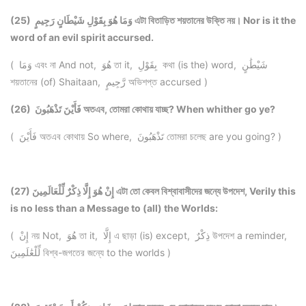
(25) وَمَا هُوَ بِقَوْلِ شَيْطَانٍ رَجِيمٍ এটা বিতাড়িত শয়তানের উক্তি নয়। Nor is it the
word of an evil spirit accursed.
( وَمَا এবং না And not, هُوَ তা it, بِقَوْلِ কথা (is the) word, شَيْطَٰنٍ
শয়তানের (of) Shaitaan, رَّجِيمٍ অভিশপ্ত accursed )
(26) فَأَيْنَ تَذْهَبُونَ অতএব, তোমরা কোথায় যাচ্ছ? When whither go ye?
( فَأَيْنَ অতএব কোথায় So where, تَذْهَبُونَ তোমরা চলেছ are you going? )
(27) إِنْ هُوَ إِلَّا ذِكْرٌ لِّلْعَالَمِينَ এটা তো কেবল বিশ্বাবাসীদের জন্যে উপদেশ, Verily this
is no less than a Message to (all) the Worlds:
( إِنْ নয় Not, هُوَ তা it, إِلَّا এ ছাড়া (is) except, ذِكْرٌ উপদেশ a reminder,
لِّلْعَٰلَمِينَ বিশ্ব-জগতের জন্যে to the worlds )