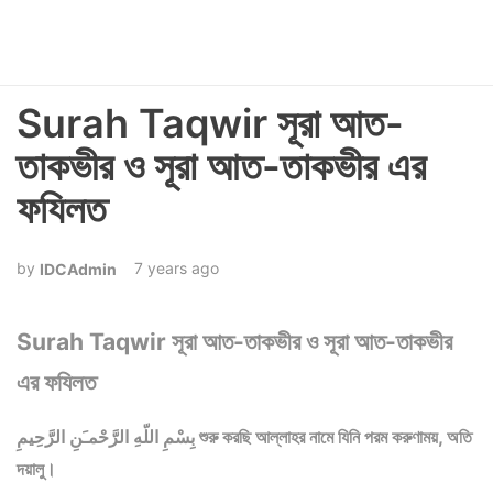
Surah Taqwir সূরা আত-
তাকভীর ও সূরা আত-তাকভীর এর
ফযিলত
7 years ago
IDCAdmin
Surah Taqwir সূরা আত-তাকভীর ও সূরা আত-তাকভীর
এর ফযিলত
بِسْمِ اللّهِ الرَّحْمـَنِ الرَّحِيمِ শুরু করছি আল্লাহর নামে যিনি পরম করুণাময়, অতি
দয়ালু।