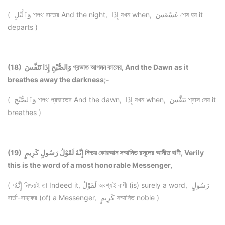
( وَٱلَّيْلِ শপথ রাতের And the night, إِذَا যখন when, عَسْعَسَ শেষ হয় it
departs )
(18) وَالصُّبْحِ إِذَا تَنَفَّسَ প্রভাত আগমন কালের, And the Dawn as it
breathes away the darkness;-
( وَٱلصُّبْحِ শপথ প্রভাতের And the dawn, إِذَا যখন when, تَنَفَّسَ শ্বাস নেয় it
breathes )
(19) إِنَّهُ لَقَوْلُ رَسُولٍ كَرِيمٍ নিশ্চয় কোরআন সম্মানিত রসূলের আনীত বাণী, Verily
this is the word of a most honorable Messenger,
( إِنَّهُۥ নিশ্চয়ই তা Indeed it, لَقَوْلُ অবশ্যই বাণী (is) surely a word, رَسُولٍ
বার্তা-বাহকের (of) a Messenger, كَرِيمٍ সম্মানিত noble )