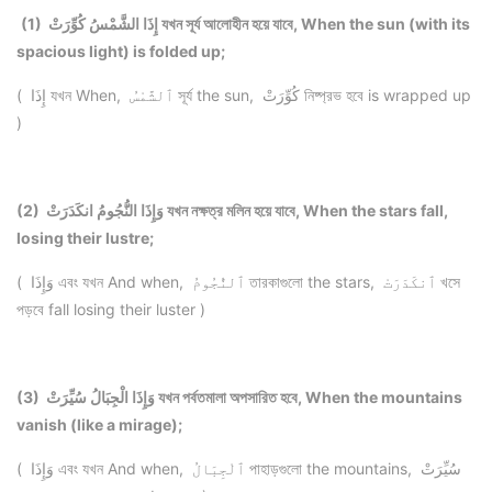
(1) إِذَا الشَّمْسُ كُوِّرَتْ যখন সূর্য আলোহীন হয়ে যাবে, When the sun (with its
spacious light) is folded up;
( إِذَا যখন When, ٱلشَّمْسُ সূর্য the sun, كُوِّرَتْ নিষ্প্রভ হবে is wrapped up
)
(2) وَإِذَا النُّجُومُ انكَدَرَتْ যখন নক্ষত্র মলিন হয়ে যাবে, When the stars fall,
losing their lustre;
( وَإِذَا এবং যখন And when, ٱلنُّجُومُ তারকাগুলো the stars, ٱنكَدَرَتْ খসে
পড়বে fall losing their luster )
(3) وَإِذَا الْجِبَالُ سُيِّرَتْ যখন পর্বতমালা অপসারিত হবে, When the mountains
vanish (like a mirage);
( وَإِذَا এবং যখন And when, ٱلْجِبَالُ পাহাড়গুলো the mountains, سُيِّرَتْ