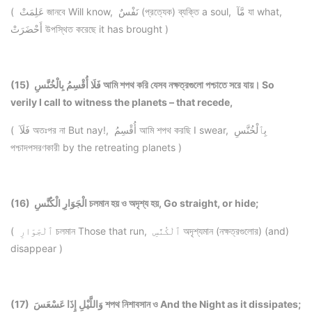
( عَلِمَتْ জানবে Will know, نَفْسٌ (প্রত্যেক) ব্যক্তি a soul, مَّآ যা what,
أَحْضَرَتْ উপস্থিত করেছে it has brought )
(15) فَلَا أُقْسِمُ بِالْخُنَّسِ আমি শপথ করি যেসব নক্ষত্রগুলো পশ্চাতে সরে যায়। So
verily I call to witness the planets – that recede,
( فَلَآ অতঃপর না But nay!, أُقْسِمُ আমি শপথ করছি I swear, بِٱلْخُنَّسِ
পশ্চাদপসরণকারী by the retreating planets )
(16) الْجَوَارِ الْكُنَّسِ চলমান হয় ও অদৃশ্য হয়, Go straight, or hide;
( ٱلْجَوَارِ চলমান Those that run, ٱلْكُنَّسِ অদৃশ্যমান (নক্ষত্রগুলোর) (and)
disappear )
(17) وَاللَّيْلِ إِذَا عَسْعَسَ শপথ নিশাবসান ও And the Night as it dissipates;