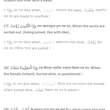
oceans boil over with a swell;
( وَإِذَا এবং যখন And when, ٱلْبِحَارُ সাগরগুলো the seas, سُجِّرَتْ প্রজ্বলিত
করা হবে are made to overflow )
(7) وَإِذَا النُّفُوسُ زُوِّجَتْ যখন আত্মাসমূহকে যুগল করা হবে, When the souls are
sorted out, (being joined, like with like);
( وَإِذَا এবং যখন And when, ٱلنُّفُوسُ আত্মাগুলোকে the souls, زُوِّجَتْ জুড়ে
দেয়া হবে (শরীরের সাথে) are paired )
(8) وَإِذَا الْمَوْؤُودَةُ سُئِلَتْ যখন জীবন্ত প্রোথিত কন্যাকে জিজ্ঞেস করা হবে, When
the female (infant), buried alive, is questioned –
( وَإِذَا এবং যখন And when, ٱلْمَوْءُۥدَةُ জীবন্ত কবর দেয়া কন্যাকে the female
infant buried alive, سُئِلَتْ জিজ্ঞাসা করা হবে is asked )
(9) بِأَيِّ ذَنبٍ قُتِلَتْ কি অপরাধে তাকে হত্য করা হল? For what crime she was