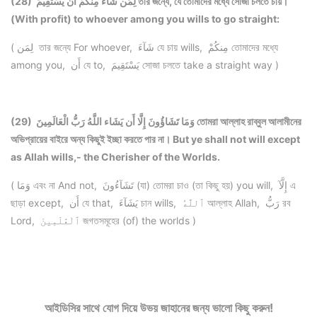
(28) لِمَن شَاء مِنكُمْ أَن يَسْتَقِيمَ তার জন্যে, যে তোমাদের মধ্যে সোজা চলতে চায়।
(With profit) to whoever among you wills to go straight:
( لِمَن তার জন্যে For whoever, شَآءَ যে চায় wills, مِنكُمْ তোমাদের মধ্যে
among you, أَن যে to, يَسْتَقِيمَ সোজা চলতে take a straight way )
(29) وَمَا تَشَاؤُونَ إِلَّا أَن يَشَاء اللَّهُ رَبُّ الْعَالَمِينَ তোমরা আল্লাহ রাব্বুল আলামীনের
অভিপ্রায়ের বাইরে অন্য কিছুই ইচ্ছা করতে পার না। But ye shall not will except
as Allah wills,- the Cherisher of the Worlds.
( وَمَا এবং না And not, تَشَآءُونَ (যা) তোমরা চাও (তা কিছু হয়) you will, إِلَّآ এ
ছাড়া except, أَن যে that, يَشَآءَ চান wills, ٱللَّهُ আল্লাহ Allah, رَبُّ রব
Lord, ٱلْعَٰلَمِينَ জগতসমূহের (of) the worlds )
আইডিসির সাথে যোগ দিয়ে উভয় জাহানের জন্য ভালো কিছু করুন!