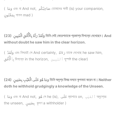
( وَمَا এবং না And not, صَاحِبُكُم তোমাদের সাথী (is) your companion,
بِمَجْنُونٍ পাগল mad )
(23) وَلَقَدْ رَآهُ بِالْأُفُقِ الْمُبِينِ তিনি সেই ফেরেশতাকে প্রকাশ্য দিগন্তে দেখেছেন। And
without doubt he saw him in the clear horizon.
( وَلَقَدْ এবং নিশ্চয়ই সে And certainly, رَءَاهُ তাকে দেখেছে he saw him,
بِٱلْأُفُقِ দিগন্তে in the horizon, ٱلْمُبِينِ সুস্পষ্ট the clear)
(24) وَمَا هُوَ عَلَى الْغَيْبِ بِضَنِينٍ তিনি অদৃশ্য বিষয় বলতে কৃপনতা করেন না। Neither
doth he withhold grudgingly a knowledge of the Unseen.
( وَمَا এবং না And not, هُوَ সে he (is), عَلَى ব্যাপারে on, ٱلْغَيْبِ অদৃশ্যের
the unseen, بِضَنِينٍ কৃপণ a withholder )