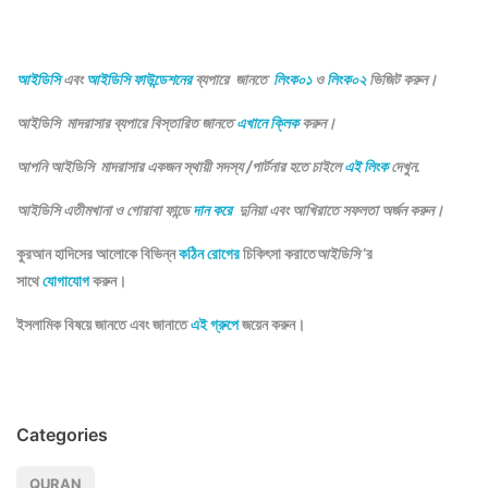
আইডিসি
এবং
আইডিসি ফাউন্ডেশনের
ব্যপারে জানতে
লিংক০১
ও
লিংক০২
ভিজিট করুন।
আইডিসি মাদরাসার ব্যপারে বিস্তারিত জানতে
এখানে ক্লিক
করুন।
আপনি আইডিসি মাদরাসার একজন স্থায়ী সদস্য /পার্টনার হতে চাইলে
এই লিংক
দেখুন.
আইডিসি এতীমখানা ও গোরাবা ফান্ডে
দান করে
দুনিয়া এবং আখিরাতে সফলতা অর্জন করুন।
কুরআন হাদিসের আলোকে বিভিন্ন
কঠিন রোগের
চিকিৎসা করাতে
আইডিসি
‘র
সাথে
যোগাযোগ
করুন।
ইসলামিক বিষয়ে জানতে এবং জানাতে
এই গ্রুপে
জয়েন করুন।
Categories
QURAN