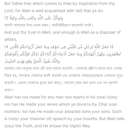
But follow that which comes to thee by inspiration from thy
Lord: for Allah is well acquainted with (all) that ye do.
(3 وَتَوَكَّلْ عَلَى اللَّهِ وَكَفَى بِاللَّهِ وَكِيلًا
আপনি আল্লাহর উপর ভরসা করুন। কার্যনির্বাহীরূপে আল্লাহই যথেষ্ট।
And put thy trust in Allah, and enough is Allah as a disposer of
affairs.
(4 مَّا جَعَلَ اللَّهُ لِرَجُلٍ مِّن قَلْبَيْنِ فِي جَوْفِهِ وَمَا جَعَلَ أَزْوَاجَكُمُ اللَّائِي
تُظَاهِرُونَ مِنْهُنَّ أُمَّهَاتِكُمْ وَمَا جَعَلَ أَدْعِيَاءكُمْ أَبْنَاءكُمْ ذَلِكُمْ قَوْلُكُم بِأَفْوَاهِكُمْ
وَاللَّهُ يَقُولُ الْحَقَّ وَهُوَ يَهْدِي السَّبِيلَ
আল্লাহ কোন মানুষের মধ্যে দুটি হৃদয় স্থাপন করেননি। তোমাদের স্ত্রীগণ যাদের সাথে তোমরা
যিহার কর, তাদেরকে তোমাদের জননী করেননি এবং তোমাদের পোষ্যপুত্রদেরকে তোমাদের পুত্র
করেননি। এগুলো তোমাদের মুখের কথা মাত্র। আল্লাহ ন্যায় কথা বলেন এবং পথ প্রদর্শন
করেন।
Allah has not made for any man two hearts in his (one) body:
nor has He made your wives whom ye divorce by Zihar your
mothers: nor has He made your adopted sons your sons. Such
is (only) your (manner of) speech by your mouths. But Allah tells
(you) the Truth, and He shows the (right) Way.