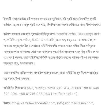
ইসলামী দাওয়াহ সেন্টার ১টি অলাভজনক দাওয়াহ প্রতিষ্ঠান, এই প্রতিষ্ঠানের ইসলামিক ব্লগটি
বর্তমানে ২০,০০০+ মানুষ প্রতিমাসে পড়ে, দিন দিন আরো অনেক বেশি বেড়ে যাবে, ইংশাআল্লাহ।
বর্তমানে মাদরাসা এবং ব্লগ প্রজেক্টের বিভিন্ন খাতে
(ওয়েবসাইট হোস্টিং, CDN,কনটেন্ট রাইটিং,
প্রুফ রিডিং, ব্লগ পোস্টিং, ডিজাইন এবং মার্কেটিং)
মাসে গড়ে ৫০,০০০+ টাকা খরচ হয়, যা
আমাদের জন্য চ্যালেঞ্জিং। সেকারনে, এই বিশাল ধর্মীয় কাজকে সামনে এগিয়ে নিতে সর্বপ্রথম
আল্লাহর কাছে আপনাদের দোয়া এবং আপনাদের সহযোগিতা প্রয়োজন, এমন কিছু ভাই ও বোন (
৩১৩ জন ) দরকার, যারা আইডিসিকে নির্দিষ্ট অংকের সাহায্য করবেন, তাহলে এই পথ চলা অনেক
সহজ হয়ে যাবে, ইংশাআল্লাহ।
যারা এককালিন, মাসিক অথবা বাৎসরিক সাহায্য করবেন, তারা আইডিসির মুল টিমের অন্তর্ভুক্ত
হয়ে যাবেন, ইংশাআল্লাহ।
আইডিসির ঠিকানাঃ
খঃ ৬৫/৫, শাহজাদপুর, গুলশান, ঢাকা -১২১২, মোবাইলঃ +88 01609
820 094, +88 01716 988 953 ( নগদ/বিকাশ পার্সোনাল )
ইমেলঃ
info@islamidawahcenter.com, info@idcmadrasah.com,