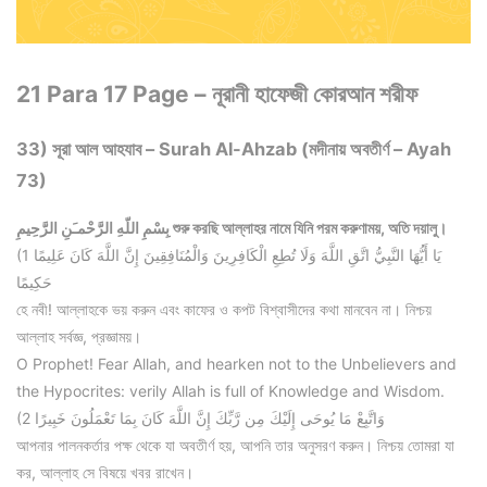
21 Para 17 Page – নূরানী হাফেজী কোরআন শরীফ
33) সূরা আল আহযাব – Surah Al-Ahzab (মদীনায় অবতীর্ণ – Ayah
73)
بِسْمِ اللّهِ الرَّحْمـَنِ الرَّحِيمِ শুরু করছি আল্লাহর নামে যিনি পরম করুণাময়, অতি দয়ালু।
(1 يَا أَيُّهَا النَّبِيُّ اتَّقِ اللَّهَ وَلَا تُطِعِ الْكَافِرِينَ وَالْمُنَافِقِينَ إِنَّ اللَّهَ كَانَ عَلِيمًا
حَكِيمًا
হে নবী! আল্লাহকে ভয় করুন এবং কাফের ও কপট বিশ্বাসীদের কথা মানবেন না। নিশ্চয়
আল্লাহ সর্বজ্ঞ, প্রজ্ঞাময়।
O Prophet! Fear Allah, and hearken not to the Unbelievers and
the Hypocrites: verily Allah is full of Knowledge and Wisdom.
(2 وَاتَّبِعْ مَا يُوحَى إِلَيْكَ مِن رَّبِّكَ إِنَّ اللَّهَ كَانَ بِمَا تَعْمَلُونَ خَبِيرًا
আপনার পালনকর্তার পক্ষ থেকে যা অবতীর্ণ হয়, আপনি তার অনুসরণ করুন। নিশ্চয় তোমরা যা
কর, আল্লাহ সে বিষয়ে খবর রাখেন।