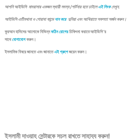
আপনি আইডিসি মাদরাসার একজন স্থায়ী সদস্য /পার্টনার হতে চাইলে
এই লিংক
দেখুন.
আইডিসি এতীমখানা ও গোরাবা ফান্ডে
দান করে
দুনিয়া এবং আখিরাতে সফলতা অর্জন করুন।
কুরআন হাদিসের আলোকে বিভিন্ন
কঠিন রোগের
চিকিৎসা করাতে
আইডিসি
‘র
সাথে
যোগাযোগ
করুন।
ইসলামিক বিষয়ে জানতে এবং জানাতে
এই গ্রুপে
জয়েন করুন।
ইসলামী দাওয়াহ সেন্টারকে সচল রাখতে সাহায্য করুন!