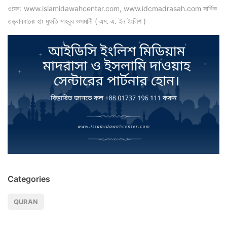
ওয়েব: www.islamidawahcenter.com, www.idcmadrasah.com সার্বিক
তত্ত্বাবধানেঃ হাঃ মুফতি মাহবুব ওসমানী ( এম. এ. ইন ইংলিশ )
Categories
QURAN