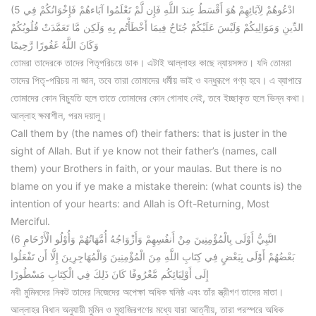
(5 ادْعُوهُمْ لِآبَائِهِمْ هُوَ أَقْسَطُ عِندَ اللَّهِ فَإِن لَّمْ تَعْلَمُوا آبَاءهُمْ فَإِخْوَانُكُمْ فِي
الدِّينِ وَمَوَالِيكُمْ وَلَيْسَ عَلَيْكُمْ جُنَاحٌ فِيمَا أَخْطَأْتُم بِهِ وَلَكِن مَّا تَعَمَّدَتْ قُلُوبُكُمْ
وَكَانَ اللَّهُ غَفُورًا رَّحِيمًا
তোমরা তাদেরকে তাদের পিতৃপরিচয়ে ডাক। এটাই আল্লাহর কাছে ন্যায়সঙ্গত। যদি তোমরা
তাদের পিতৃ-পরিচয় না জান, তবে তারা তোমাদের ধর্মীয় ভাই ও বন্ধুরূপে গণ্য হবে। এ ব্যাপারে
তোমাদের কোন বিচ্যুতি হলে তাতে তোমাদের কোন গোনাহ নেই, তবে ইচ্ছাকৃত হলে ভিন্ন কথা।
আল্লাহ ক্ষমাশীল, পরম দয়ালু।
Call them by (the names of) their fathers: that is juster in the
sight of Allah. But if ye know not their father’s (names, call
them) your Brothers in faith, or your maulas. But there is no
blame on you if ye make a mistake therein: (what counts is) the
intention of your hearts: and Allah is Oft-Returning, Most
Merciful.
(6 النَّبِيُّ أَوْلَى بِالْمُؤْمِنِينَ مِنْ أَنفُسِهِمْ وَأَزْوَاجُهُ أُمَّهَاتُهُمْ وَأُوْلُو الْأَرْحَامِ
بَعْضُهُمْ أَوْلَى بِبَعْضٍ فِي كِتَابِ اللَّهِ مِنَ الْمُؤْمِنِينَ وَالْمُهَاجِرِينَ إِلَّا أَن تَفْعَلُوا
إِلَى أَوْلِيَائِكُم مَّعْرُوفًا كَانَ ذَلِكَ فِي الْكِتَابِ مَسْطُورًا
নবী মুমিনদের নিকট তাদের নিজেদের অপেক্ষা অধিক ঘনিষ্ঠ এবং তাঁর স্ত্রীগণ তাদের মাতা।
আল্লাহর বিধান অনুযায়ী মুমিন ও মুহাজিরগণের মধ্যে যারা আত্নীয়, তারা পরস্পরে অধিক