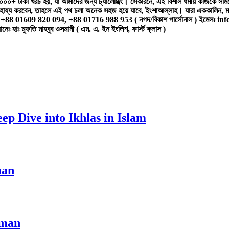
০০+ টাকা খরচ হয়, যা আমাদের জন্য চ্যালেঞ্জিং। সেকারনে, এই বিশাল ধর্মীয় কাজকে স
 সাহায্য করবেন, তাহলে এই পথ চলা অনেক সহজ হয়ে যাবে, ইংশাআল্লাহ।
যারা এককালিন, ম
ইলঃ +88 01609 820 094, +88 01716 988 953 ( নগদ/বিকাশ পার্সোনাল )
ইমেলঃ in
মুফতি মাহবুব ওসমানী ( এম. এ. ইন ইংলিশ, ফার্স্ট ক্লাস )
ep Dive into Ikhlas in Islam
man
Iman