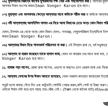
০৬) মুসলিমদের বিরুদ্ধে কাফের মুশরিকদের পক্ষ নেয়া এবং সহযোগিতা করা।
আপনার মুসলিম
Iman Vonger Karon
আপনার ঈমান ভংগের কারন/
হয়ে যাবে।
০৭) মুহাব্বত এবং ভালবাসার ক্ষেত্রে আল্লাহর সাথে কাউকে শরীক করা
বা কাউকে আল্লাহ
০৮) নবী সাল্লাল্লাহু আলাইসিস সালাম এর নিয়ে আসা বিধানের চেয়ে অন্য কোন বিধান পরি
যেমন:-ইসলাম এর থেকে অন্য কোন বিধান যেমন:- গনতন্ত্র, সেক্যুলারিজম ইত্যাদিকে ইসল
Iman Vonger Karon
কারন/
।
০৯) আল্লাহর বিধান দিয়ে শাসনকার্য পরিচালনা না করা।
এই বিশ্বাস রাখা যে, ধর্ম শুধুমাত
১০) আল্লাহ যা হারাম করেছেন তাকে হালাল ভাবা,
যেমন নন মাহরাম দের সাথে কথা বলা, বেপ
Vonger Karon
হয়ে যাবে।
১১. নামাজ পড়া লাগেন,
রোজা রাখা লাগেনা, এগুলো না করলেও চলে এরকম ভাবা এবং নিজেক
১২. আল্লাহ যেসবের উপর ঈমান আনতে বলেছেন,
যেমন পরকাল জান্নাত জাহান্নাম ইত্যা
পয়েন্ট গুলো মাথায় গেঁথে নিন এবং কাইন্ডলি পোস্টটা শেয়ার করুন,কপি পেস্ট যা ইচ্ছা
ওদিকে ঈমান নস্ট করে বসে আছে তার খোঁজ নেই। (ইববক্স থেকে জনৈক ভাই) #Dawah
আই