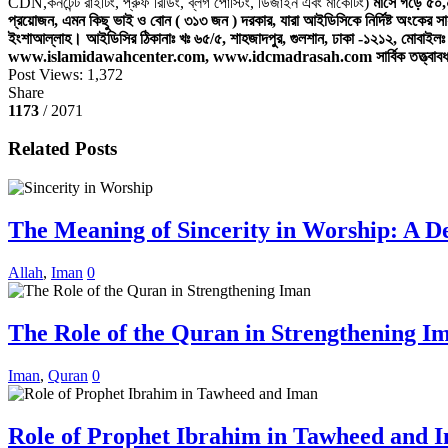
CDN,কনটেন্ট রাইটিং, প্রুফ রিডিং, ব্লগ পোস্টিং, ডিজাইন এবং মার্কেটিং)
মাসে গড়ে ৫০,০
প্রয়োজন, এমন কিছু ভাই ও বোন ( ৩১৩ জন ) দরকার, যারা আইডিসিকে নির্দিষ্ট অংকের
ইংশাআল্লাহ।
আইডিসির ঠিকানাঃ খঃ ৬৫/৫, শাহজাদপুর, গুলশান, ঢাকা -১২১২, মোবা
www.islamidawahcenter.com, www.idcmadrasah.com সার্বিক তত্ত্বাবধানেঃ হাঃ 
Post Views:
1,372
Share
1173
/ 2071
Related Posts
The Meaning of Sincerity in Worship: A De
Allah
,
Iman
0
The Role of the Quran in Strengthening I
Iman
,
Quran
0
Role of Prophet Ibrahim in Tawheed and 