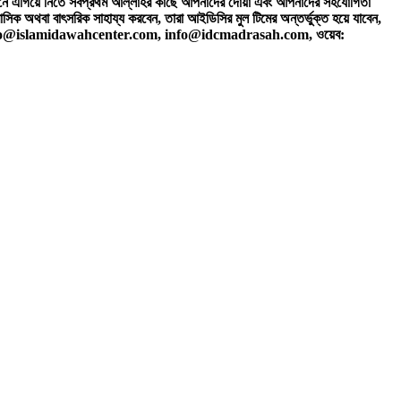
ামনে এগিয়ে নিতে সর্বপ্রথম আল্লাহর কাছে আপনাদের দোয়া এবং আপনাদের সহযোগিতা
াসিক অথবা বাৎসরিক সাহায্য করবেন, তারা আইডিসির মুল টিমের অন্তর্ভুক্ত হয়ে যাবেন,
fo@islamidawahcenter.com, info@idcmadrasah.com, ওয়েব: