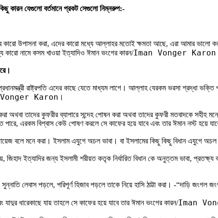
ছু কারন যেগুলো বর্তমানে প্রকট সেগুলো নিম্নরুপ:-
ের কারো উপাসনা করা, এদের কারো মধ্যে আল্লাহর মতোই ক্ষমতা আছে, এরা আমার ভালো করার 
Iman Vonger Karo
্য কারো নামে কসম খাওয়া ইত্যাদিও ঈমান ভংগের কারন/
 করে।
প্রধানমন্ত্রী রাষ্ট্রপতি এদের কাছে যেতে মাধ্যম লাগে। আল্লাহ যেরকম ভরসা শ্রদ্ধা ভক
Vonger Karon
।
করা অথবা তাদের কুফরীর ব্যাপারে সন্দেহ পোষন করা অথবা তাদের কুফরী মতবাদকে সহীহ মনে
তে পারে, এরকম বিশ্বাস কেউ পোষণ করলে সে কাফের হয়ে যাবে এবং তার ঈমান নস্ট হয়ে যা
জায়েজ বলে মনে করা। ইসলাম এযুগে অচল ভাবা। বা ইসলামের কিছু কিছু বিধান এযুগে অচ
 বিয়ে, জিহাদ ইত্যাদির জন্য ইসলামী শরীয়ত কতৃক নির্ধারিত বিধান কে অনুত্তম ভাবা, প্রতক্ষ
 সুন্নাতি লেবাস পড়লে, পরিপূর্ণ হিজাব পড়লে তাকে নিয়ে হাসি ঠাট্টা করা। -“দাড়ি জংগল 
Iman Von
বং যাদুর ধারেকাছে যায় তাহলে সে কাফের হয়ে যাবে তার ঈমান ভংগের কারন/