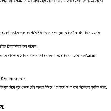
াদের রক্ষার চেস্টা না করে কাফের মুশরিকদের পক্ষ নেন এবং সহযোগীতা করেন তাহলে
র চর্চা করাকে এগুলোর প্রতিষ্ঠার পিছনে সময় ব্যয় করাকে বৈধ ভাবা ঈমান ভংগের
র বাহিরে চিন্তাভাবনা করা জায়েজ।
Iman
াবতীয় হারাম বিষয়ের কোন একটিকে হালাল বা বৈধ ভাবলে ঈমান ভংগের কারন/
 Karon
হয়ে যাবে।
শ্বাস নিয়ে ঘুরে বেড়ায় যেটা ভাবলে শিউরে ওঠা লাগে অথচ তারা নিজেদের মুসলিম ভাবে,
ুন!