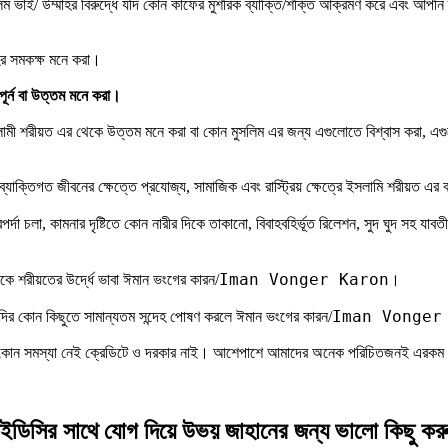
 ভাই/ উম্মাহর বিরুদ্ধে যদি কোন কাফের মুশরিক ব্যাক্তি/শক্তি আক্রমণ করে এবং আপনি ত
র সমকক্ষ মনে করা।
পূর্ন বা উত্তম মনে করা।
ামী শরীয়ত এর থেকে উত্তম মনে করা বা কোন মুসলিম এর জন্য এগুলোতে বিশ্বাস করা, এগুলো
্র ব্যাক্তিগত জীবনের ক্ষেত্তে প্রযোজ্য, সামাজিক এবং রাস্ট্রিয় ক্ষেত্রে ইসলামি শরীয়ত এ
র্দা চলা, কামনার দৃষ্টিতে কোন নারীর দিকে তাকানো, বিবাহবহির্ভূত রিলেশন, সুদ ঘুদ সহ য
Iman Vonger Karon
ে শরীয়তের উর্দ্ধে ভাবা ঈমান ভংগের কারন/
।
Iman Vonger
দির কোন কিছুতে সামান্যতম সন্দেহ পোষণ করলে ঈমান ভংগের কারন/
 করুণ কোন সমস্যা নেই ক্রেডিটে ও দরকার নাই। আশেপাশে আমাদের অনেক পরিচিতজনই এরকম বি
ডিসির সাথে যোগ দিয়ে উভয় জাহানের জন্য ভালো কিছু কর