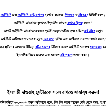
আইডিসি
এবং
আইডিসি ফাউন্ডেশনের
ব্যপারে জানতে
লিংক০১
ও
লিংক০২
ভিজিট করুন।
আইডিসি মাদরাসার ব্যপারে বিস্তারিত জানতে
এখানে ক্লিক
করুন।
আপনি আইডিসি মাদরাসার একজন স্থায়ী সদস্য /পার্টনার হতে চাইলে
এই লিংক
দেখুন.
আইডিসি এতীমখানা ও গোরাবা ফান্ডে
দান করে
দুনিয়া এবং আখিরাতে সফলতা অর্জন করুন।
আন হাদিসের আলোকে বিভিন্ন
কঠিন রোগের
চিকিৎসা করাতে
আইডিসি
‘র সাথে
যোগাযোগ
কর
ইসলামিক বিষয়ে জানতে এবং জানাতে
এই গ্রুপে
জয়েন করুন।
ইসলামী দাওয়াহ সেন্টারকে সচল রাখতে সাহায্য করুন!
ব্লগটি বর্তমানে ২০,০০০+ মানুষ প্রতিমাসে পড়ে, দিন দিন আরো অনেক বেশি বেড়ে যাবে, ইং