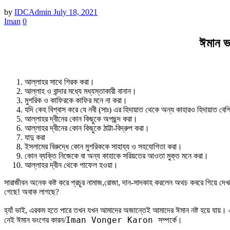
by
IDCAdmin
July 18, 2021
Iman
0
ঈমান ভ
আল্লাহর সাথে শিরক করা।
আল্লাহ ও বান্দার মধ্যে মধ্যস্তাকারী বানান।
মুশরিক ও কাফিরকে কাফির মনে না করা।
যদি কেহ বিশ্বাস করে যে নবী (সাঃ) এর হিদায়াত থেকে অন্য কাহারও হিদায়াত বে
আল্লাহর দ্বীনের কোন কিছুকে অপছন্দ করা।
আল্লাহর দ্বীনের কোন কিছুকে ঠাট্টা-বিদ্রুপ করা।
যাদু করা
ইসলামের বিরুদ্ধে কোন মুশরিককে সাহায্য ও সহযোগিতা করা।
কোন ব্যক্তি নিজেকে বা অন্য কাহাকে সরিয়তের আওতা মুক্ত মনে করা।
আল্লাহর দ্বীন থেকে গাফেল হওয়া।
সারাজীবন অনেক কষ্ট করে প্রচুর নামাজ,রোজা, দান-সাদকাহ করলেন অথচ কবরে গিয়ে দেখ
গেছে! অবাক লাগছে?
হ্যাঁ ভাই, এরকম হতে পারে তখন যখন আমাদের অজান্তেই আমাদের ঈমান নষ্ট হয়ে যায়। 
Iman Vonger Karon
নেই ঈমান ভংগের কারন/
সম্পর্কে।