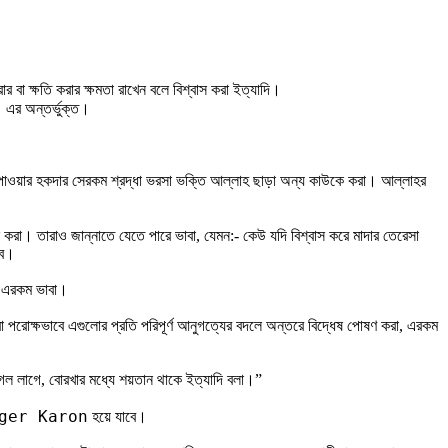
বা ক্ষতি করার ক্ষমতা রাখেন বলে বিশ্বাস করা ইত্যাদি।
n
এর অন্তর্ভুক্ত।
্তি পাওয়ার হকদার সেরকম শ্রদ্ধা ভরসা ভক্তি আল্লাহ ছাড়া অন্য কাউকে করা। আল্লাহর
 করা। তারাও জান্নাতে যেতে পারে ভাবা, যেমন:- কেউ যদি বিশ্বাস করে মাদার তেরেসা
বে।
ল এরকম ভাবা।
্য বা পরোক্ষভাবে এগুলোর প্রতি পরিপূর্ণ আনুগত্যের বদলে অন্তরে বিদ্ধেষ পোষণ করা, এরকম
জংগল লাগে, বোরখার মধ্যে শয়তান থাকে ইত্যাদি বলা।”
ger Karon
হয়ে যাবে।