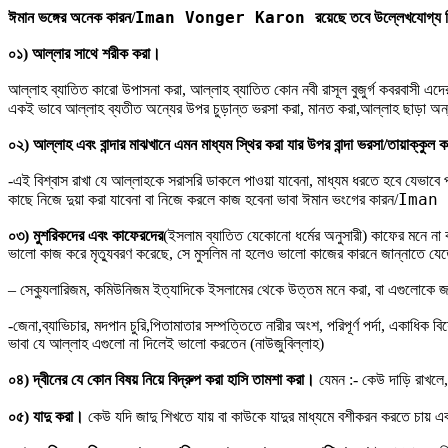
Iman Vonger Karon
ঈমান ভঙ্গের অনেক কারন/
রয়েছে তবে উল্লেখযোগ্য কি
০১) আল্লার সাথে শরীক করা।
আল্লাহ ব্যাতিত কারো উপাসনা করা, আল্লাহ ব্যাতিত কোন নবী রাসূল বুজুর্গ কবরবাসী এদ
একই ভাবে আল্লাহ ব্যতীত অন্যের উপর চুড়ান্ত ভরসা করা, মানত করা,আল্লাহ ছাড়া অন
০২) আল্লাহ এবং বান্দার মাঝখানে এমন মাধ্যম স্থির করা যার উপর বান্দা ভরসা/তায়াক্কুল
-এই বিশ্বাস রাখা যে আল্লাহকে সরাসরি ডাকলে পাওয়া যাবেনা, মাধ্যম ধরতে হবে যেভাবে 
Iman 
কাছে নিজে দুয়া করা যাবেনা বা নিজে করলে কাজ হবেনা ভাবা ঈমান ভংগের কারন/
০৩) মুশরিকদের এবং কাফেরদের
(ইসলাম ব্যাতিত যেকোনো ধর্মের অনুসারী) কাফের মনে না 
ভালো কাজ করে মৃত্যুবরণ করেছে, সে মুসলিম না হলেও ভালো কাজের কারনে জান্নাতে যে
– সেক্যুলারিজম, কমিউনিজম ইত্যাদিকে ইসলামের থেকে উত্তম মনে করা, বা এগুলোকে 
-জেনা,ব্যাভিচার, মদপান চুরি,পিতামাতার সম্পত্তিতে নারীর অংশ, পরিপূর্ণ পর্দা, একাধিক
ভাবা যে আল্লাহ এগুলো না দিলেই ভালো করতেন (নাউজুবিল্লাহ)
০৪) দ্বীনের যে কোন বিষয় নিয়ে বিদ্রুপ করা হাসি তামশা করা।
যেমন :- কেউ দাড়ি রাখলে,
০৫) যাদু করা।
কেউ যদি জাদু শিখতে যায় বা কাউকে যাদুর মাধ্যমে বশীকরন করতে চায় এ